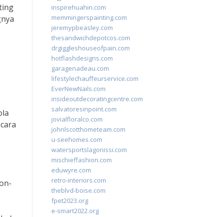
ting
inspirehuahin.com
memmingerspainting.com
gnya
jeremypbeasley.com
thesandwichdepotcos.com
drgiggleshouseofpain.com
hotflashdesigns.com
garagenadeau.com
lifestylechauffeurservice.com
EverNewNails.com
insideoutdecoratingcentre.com
salvatoresinpoint.com
ola
jovialfloralco.com
cara
johnlscotthometeam.com
u-seehomes.com
watersportslagonissi.com
mischieffashion.com
eduwyre.com
retro-interiors.com
on-
theblvd-boise.com
fpet2023.org
e-smart2022.org