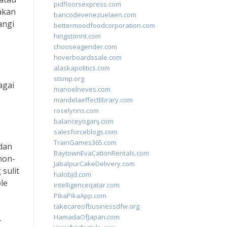
pidfloorsexpress.com
akan
bancodevenezuelaen.com
angi
bettermoodfoodcorporation.com
hingstonnt.com
chooseagender.com
hoverboardssale.com
alaskapolitics.com
stsmp.org
agai
manoelneves.com
mandelaeffectlibrary.com
roselynns.com
balanceyoganj.com
salesforceblogs.com
TrainGames365.com
dan
BaytownEvaCationRentals.com
non-
JabalpurCakeDelivery.com
sulit
halobjd.com
le
intelligenceqatar.com
PikaPikaApp.com
takecareofbusinessdfw.org
HamadaOfJapan.com
-