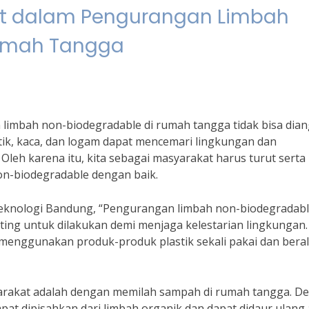
at dalam Pengurangan Limbah
Rumah Tangga
limbah non-biodegradable di rumah tangga tidak bisa dia
tik, kaca, dan logam dapat mencemari lingkungan dan
eh karena itu, kita sebagai masyarakat harus turut serta
n-biodegradable dengan baik.
 Teknologi Bandung, “Pengurangan limbah non-biodegradabl
ing untuk dilakukan demi menjaga kelestarian lingkungan.
enggunakan produk-produk plastik sekali pakai dan beral
yarakat adalah dengan memilah sampah di rumah tangga. D
at dipisahkan dari limbah organik dan dapat didaur ulang