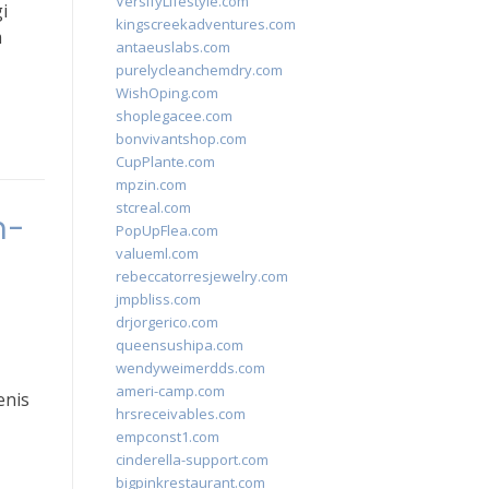
VersifyLifestyle.com
i
kingscreekadventures.com
m
antaeuslabs.com
purelycleanchemdry.com
WishOping.com
shoplegacee.com
bonvivantshop.com
CupPlante.com
mpzin.com
stcreal.com
n-
PopUpFlea.com
valueml.com
rebeccatorresjewelry.com
jmpbliss.com
drjorgerico.com
queensushipa.com
wendyweimerdds.com
ameri-camp.com
enis
hrsreceivables.com
empconst1.com
cinderella-support.com
bigpinkrestaurant.com