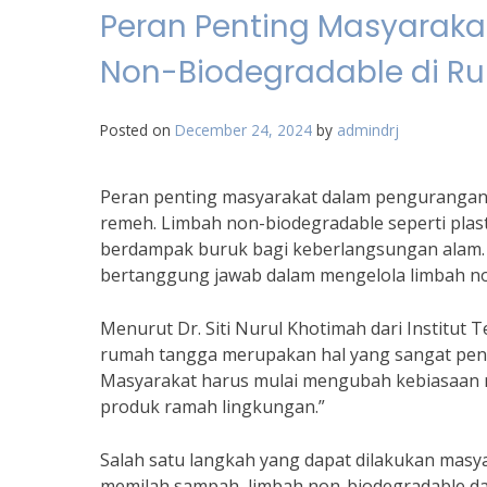
Peran Penting Masyarak
Non-Biodegradable di 
Posted on
December 24, 2024
by
admindrj
Peran penting masyarakat dalam pengurangan 
remeh. Limbah non-biodegradable seperti plas
berdampak buruk bagi keberlangsungan alam. Ol
bertanggung jawab dalam mengelola limbah no
Menurut Dr. Siti Nurul Khotimah dari Institut
rumah tangga merupakan hal yang sangat pent
Masyarakat harus mulai mengubah kebiasaan m
produk ramah lingkungan.”
Salah satu langkah yang dapat dilakukan mas
memilah sampah, limbah non-biodegradable dap