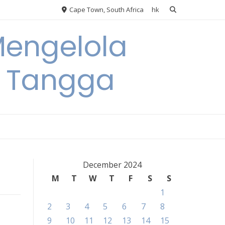
Cape Town, South Africa
hk
Mengelola
 Tangga
December 2024
M
T
W
T
F
S
S
1
2
3
4
5
6
7
8
9
10
11
12
13
14
15