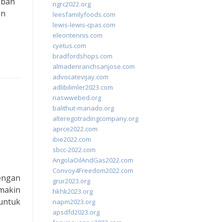
mbah
ngrc2022.org
an
leesfamilyfoods.com
lewis-lewis-cpas.com
eleontennis.com
cyetus.com
bradfordshops.com
almadenranchsanjose.com
advocatevijay.com
adlibilimler2023.com
naswwebed.org
balithut-manado.org
alteregotradingcompany.org
aprce2022.com
ibie2022.com
sbcc-2022.com
AngolaOilAndGas2022.com
Convoy4Freedom2022.com
engan
grur2023.org
makin
hkhk2023.org
untuk
napm2023.org
apsdfd2023.org