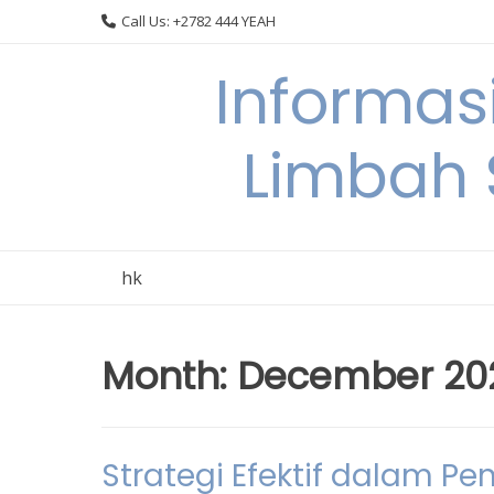
Skip
Call Us: +2782 444 YEAH
to
content
Informas
Limbah
hk
Month:
December 20
Strategi Efektif dalam P