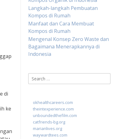
Kompos Organik di Indonesia
Langkah-langkah Pembuatan
Kompos di Rumah
Manfaat dan Cara Membuat
Kompos di Rumah
Mengenal Konsep Zero Waste dan
Bagaimana Menerapkannya di
Indonesia
nggap
Search
for:
e di
okhealthcareers.com
ih ke
theintexperience.com
unboundedthefilm.com
catfriends-bg.org
marianlives.org
engan
waywardtees.com
 atau