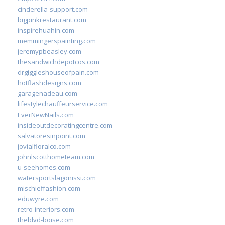
cinderella-support.com
bigpinkrestaurant.com
inspirehuahin.com
memmingerspainting.com
jeremypbeasley.com
thesandwichdepotcos.com
drgiggleshouseofpain.com
hotflashdesigns.com
garagenadeau.com
lifestylechauffeurservice.com
EverNewNails.com
insideoutdecoratingcentre.com
salvatoresinpoint.com
jovialfloralco.com
johnlscotthometeam.com
u-seehomes.com
watersportslagonissi.com
mischieffashion.com
eduwyre.com
retro-interiors.com
theblvd-boise.com