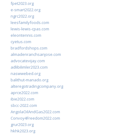
fpet2023.org
e-smart2022.org
ngrc2022.org
leesfamilyfoods.com
lewis-lewis-cpas.com
eleontennis.com
cyetus.com
bradfordshops.com
almadenranchsanjose.com
advocatevijay.com
adlibilimler2023.com
naswwebed.org
balithut-manado.org
alteregotradingcompany.org
aprce2022.com
ibie2022.com
sbcc-2022.com
AngolaOilAndGas2022.com
Convoy4Freedom2022.com
grur2023.org
hkhk2023.org