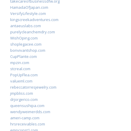
takecareofbusinessdfw.org
HamadaOfJapan.com
VersifyLifestyle.com
kingscreekadventures.com
antaeuslabs.com
purelycleanchemdry.com
WishOping.com
shoplegacee.com
bonvivantshop.com
CupPlante.com
mpzin.com
stcreal.com
PopUpFlea.com
valueml.com
rebeccatorresjewelry.com
jmpbliss.com
drjorgerico.com
queensushipa.com
wendyweimerdds.com
ameri-camp.com
hrsreceivables.com
empconst1.com