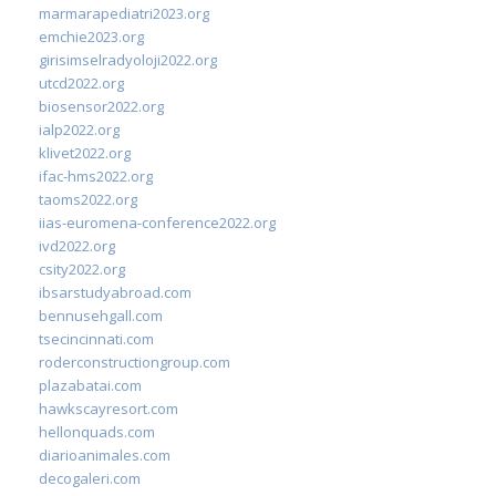
marmarapediatri2023.org
emchie2023.org
girisimselradyoloji2022.org
utcd2022.org
biosensor2022.org
ialp2022.org
klivet2022.org
ifac-hms2022.org
taoms2022.org
iias-euromena-conference2022.org
ivd2022.org
csity2022.org
ibsarstudyabroad.com
bennusehgall.com
tsecincinnati.com
roderconstructiongroup.com
plazabatai.com
hawkscayresort.com
hellonquads.com
diarioanimales.com
decogaleri.com