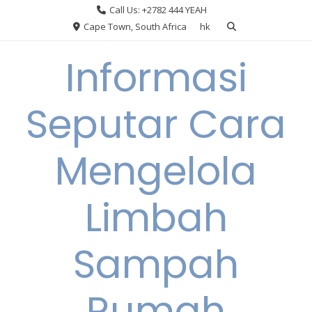
Skip
Call Us: +2782 444 YEAH
to
Cape Town, South Africa
hk
content
Informasi
Seputar Cara
Mengelola
Limbah
Sampah
Rumah