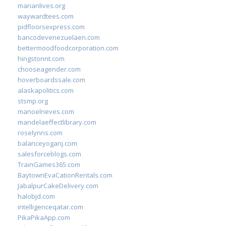
marianlives.org
waywardtees.com
pidfloorsexpress.com
bancodevenezuelaen.com
bettermoodfoodcorporation.com
hingstonnt.com
chooseagender.com
hoverboardssale.com
alaskapolitics.com
stsmp.org
manoelneves.com
mandelaeffectlibrary.com
roselynns.com
balanceyoganj.com
salesforceblogs.com
TrainGames365.com
BaytownEvaCationRentals.com
JabalpurCakeDelivery.com
halobjd.com
intelligenceqatar.com
PikaPikaApp.com