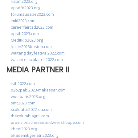
napm2023.org
apsdfd2023.org
forumausape2023.com
imkl2023.com
careerfaircsd2023.com
apsth2023.com
MedItRio2023.org
lcicon2023boston.com
waitangidayfestival2022.com
vacancesscolaires2022.com
MEDIA PARTNER II
isth2022.com
p2b2pabi2023-makassar.com
wocfparis2023.org
sinc2023.com
scdlqatar2022-qa.com
thecolumbiagrill.com
provisionscheeseandwineshoppe.com
khedi2023.org
akademikgeriatri2023.org