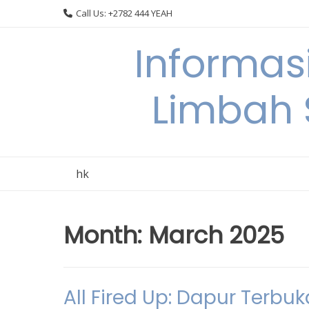
Skip
Call Us: +2782 444 YEAH
to
content
Informas
Limbah
hk
Month:
March 2025
All Fired Up: Dapur Ter