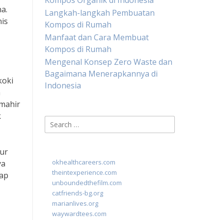
Kompos Organik di Indonesia
a.
Langkah-langkah Pembuatan
nis
Kompos di Rumah
Manfaat dan Cara Membuat
Kompos di Rumah
Mengenal Konsep Zero Waste dan
Bagaimana Menerapkannya di
koki
Indonesia
a
mahir
k
Search
for:
tur
okhealthcareers.com
ya
theintexperience.com
iap
unboundedthefilm.com
catfriends-bg.org
marianlives.org
waywardtees.com