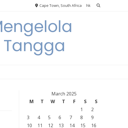
Cape Town, South Africa
hk
Mengelola
 Tangga
March 2025
M
T
W
T
F
S
S
1
2
3
4
5
6
7
8
9
10
11
12
13
14
15
16