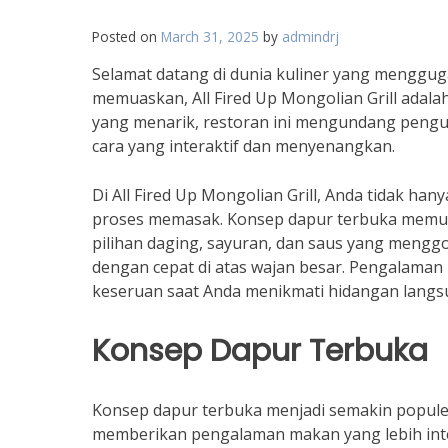
Posted on
March 31, 2025
by
admindrj
Selamat datang di dunia kuliner yang menggug
memuaskan, All Fired Up Mongolian Grill adal
yang menarik, restoran ini mengundang peng
cara yang interaktif dan menyenangkan.
Di All Fired Up Mongolian Grill, Anda tidak han
proses memasak. Konsep dapur terbuka memun
pilihan daging, sayuran, dan saus yang mengg
dengan cepat di atas wajan besar. Pengalaman
keseruan saat Anda menikmati hidangan langsun
Konsep Dapur Terbuka
Konsep dapur terbuka menjadi semakin populer 
memberikan pengalaman makan yang lebih intera