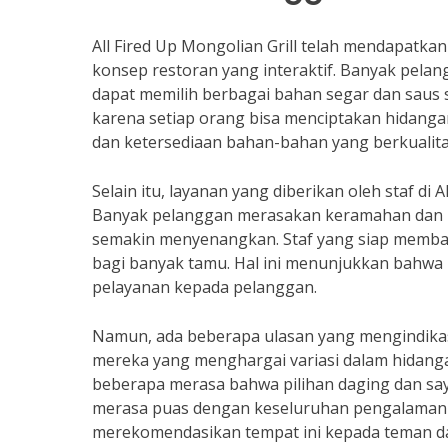
All Fired Up Mongolian Grill telah mendapatka
konsep restoran yang interaktif. Banyak pel
dapat memilih berbagai bahan segar dan saus s
karena setiap orang bisa menciptakan hidang
dan ketersediaan bahan-bahan yang berkualitas
Selain itu, layanan yang diberikan oleh staf di 
Banyak pelanggan merasakan keramahan dan
semakin menyenangkan. Staf yang siap memba
bagi banyak tamu. Hal ini menunjukkan bahwa r
pelayanan kepada pelanggan.
Namun, ada beberapa ulasan yang mengindika
mereka yang menghargai variasi dalam hidan
beberapa merasa bahwa pilihan daging dan say
merasa puas dengan keseluruhan pengalaman di
merekomendasikan tempat ini kepada teman da