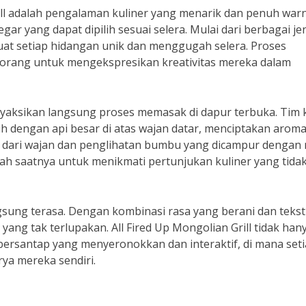
ill adalah pengalaman kuliner yang menarik dan penuh warn
ar yang dapat dipilih sesuai selera. Mulai dari berbagai je
at setiap hidangan unik dan menggugah selera. Proses
 orang untuk mengekspresikan kreativitas mereka dalam
yaksikan langsung proses memasak di dapur terbuka. Tim 
h dengan api besar di atas wajan datar, menciptakan arom
dari wajan dan penglihatan bumbu yang dicampur dengan 
ah saatnya untuk menikmati pertunjukan kuliner yang tida
ngsung terasa. Dengan kombinasi rasa yang berani dan teks
ng tak terlupakan. All Fired Up Mongolian Grill tidak han
ersantap yang menyeronokkan dan interaktif, di mana set
ya mereka sendiri.