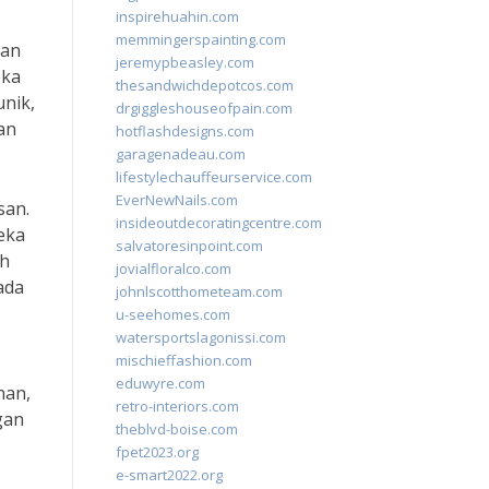
inspirehuahin.com
memmingerspainting.com
gan
jeremypbeasley.com
eka
thesandwichdepotcos.com
unik,
drgiggleshouseofpain.com
an
hotflashdesigns.com
garagenadeau.com
lifestylechauffeurservice.com
EverNewNails.com
san.
insideoutdecoratingcentre.com
eka
salvatoresinpoint.com
ah
jovialfloralco.com
ada
johnlscotthometeam.com
u-seehomes.com
watersportslagonissi.com
mischieffashion.com
eduwyre.com
han,
retro-interiors.com
gan
theblvd-boise.com
fpet2023.org
e-smart2022.org