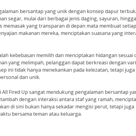
ngalaman bersantap yang unik dengan konsep dapur terbuk
 segar, mulai dari berbagai jenis daging, sayuran, hingg
oses memasak yang transparan di depan mata membuat setia
enyajian makanan mereka, menciptakan suasana yang intera
adalah kebebasan memilih dan menciptakan hidangan sesuai c
an yang melimpah, pelanggan dapat berkreasi dengan vari
sep ini tidak hanya menekankan pada kelezatan, tetapi juga
ersonal dan unik.
di All Fired Up sangat mendukung pengalaman bersantap ya
itambah dengan interaksi antara staf yang ramah, mencipt
 di sini bukan hanya sekadar mengisi perut, tetapi juga
waktu bersama teman atau keluarga.