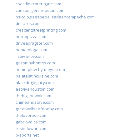
coastlinecateringnc.com
cuesburgershouston.com
psicologiaespecializadaencampeche.com
dmtacos.com
crescentstreetprinting.com
hornopizza.com
driveadragster.com
hematologa.com
lizaivanov.com
guesttinyhomes.com
home-plow-by-meyer.com
palatelatincuisine.com
blackdoglegacy.com
eatvivahouston.com
thebigshowok.com
chimeandstave.com
greatwallseafoodny.com
theloverose.com
gabriovoice.com
resinflowart.com
p-sports.net