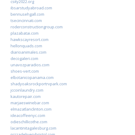
csity2022.org
ibsarstudyabroad.com
bennusehgall.com
tsecincinnati.com
roderconstructiongroup.com
plazabatai.com
hawkscayresort.com
hellonquads.com
diarioanimales.com
decogaleri.com
unavozparadios.com
shoes-vert.com
elbotanicopanama.com
shadyoaksrockportrvpark.com
jccoinlaundry.com
kautorepair.com
marjaeswinebar.com
elmazatlanclinton.com
ideacoffeenyc.com
odieschillicothe.com
lacantinitagalesburg.com
pizzadeliverybristol.com