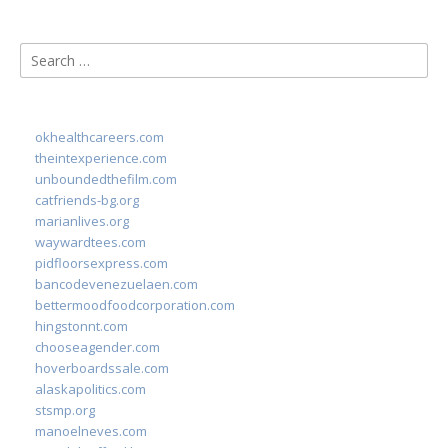
Search
for:
okhealthcareers.com
theintexperience.com
unboundedthefilm.com
catfriends-bg.org
marianlives.org
waywardtees.com
pidfloorsexpress.com
bancodevenezuelaen.com
bettermoodfoodcorporation.com
hingstonnt.com
chooseagender.com
hoverboardssale.com
alaskapolitics.com
stsmp.org
manoelneves.com