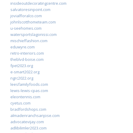
insideoutdecoratingcentre.com
salvatoresinpoint.com
jovialfloralco.com
johnlscotthometeam.com
u-seehomes.com
watersportslagonissi.com
mischieffashion.com
eduwyre.com
retro-interiors.com
theblvd-boise.com
fpet2023.org
e-smart2022.org
ngrc2022.org
leesfamilyfoods.com
lewis-lewis-cpas.com
eleontennis.com
cyetus.com
bradfordshops.com
almadenranchsanjose.com
advocatevijay.com
adlibilimler2023.com