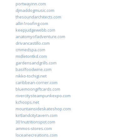
portwayinn.com
djmaddogmusic.com
thesoundarchitects.com
allin1roofing.com
keepjudgewebb.com
anatomyofadventure.com
drivancastillo.com
cmmedspa.com
midletontkd.com
gardensandgrills.com
basilfoodwine.com
nikko-tochigi.net
caribbean-corner.com
bluemoongiftcards.com
rivercitysteampunkexpo.com
kchoops.net
mountainsideskateshop.com
kirtlandcitytavern.com
301nutritionspot.com
ammos-stores.com
loceanecreations.com