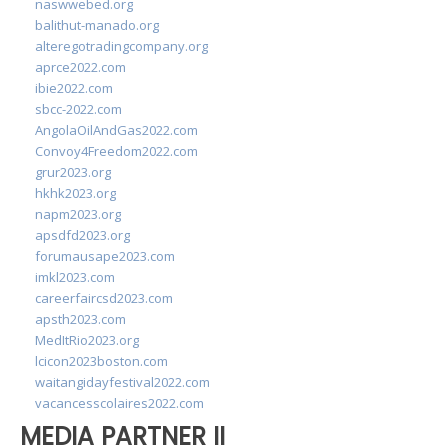
naswwebed.org
balithut-manado.org
alteregotradingcompany.org
aprce2022.com
ibie2022.com
sbcc-2022.com
AngolaOilAndGas2022.com
Convoy4Freedom2022.com
grur2023.org
hkhk2023.org
napm2023.org
apsdfd2023.org
forumausape2023.com
imkl2023.com
careerfaircsd2023.com
apsth2023.com
MedItRio2023.org
lcicon2023boston.com
waitangidayfestival2022.com
vacancesscolaires2022.com
MEDIA PARTNER II