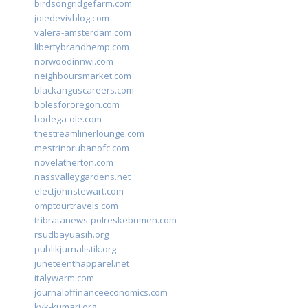
birdsongridgefarm.com
joiedevivblog.com
valera-amsterdam.com
libertybrandhemp.com
norwoodinnwi.com
neighboursmarket.com
blackanguscareers.com
bolesfororegon.com
bodega-ole.com
thestreamlinerlounge.com
mestrinorubanofc.com
novelatherton.com
nassvalleygardens.net
electjohnstewart.com
omptourtravels.com
tribratanews-polreskebumen.com
rsudbayuasih.org
publikjurnalistik.org
juneteenthapparel.net
italywarm.com
journaloffinanceeconomics.com
kvk-kumari.org