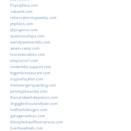
PopUpFlea.com
valueml.com
rebeccatorresjewelry.com
jmpbliss.com
drjorgerico.com
queensushipa.com
wendyweimerdds.com
ameri-camp.com
hrsreceivables.com
empconst1.com
cinderella-support.com
bigpinkrestaurant.com
inspirehuahin.com
memmingerspainting.com
jeremypbeasley.com
thesandwichdepotcos.com
drgiggleshouseofpain.com
hotflashdesigns.com
garagenadeau.com
lifestylechauffeurservice.com
EverNewNails.com