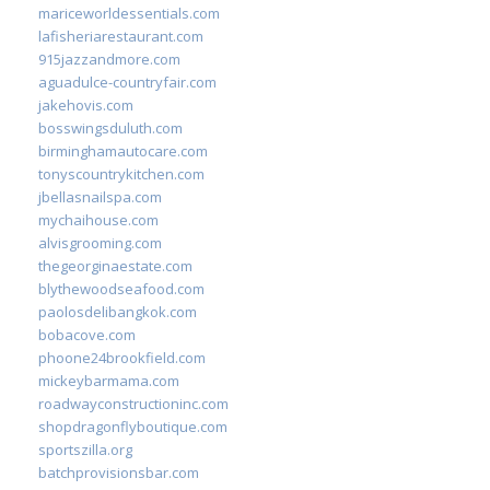
mariceworldessentials.com
lafisheriarestaurant.com
915jazzandmore.com
aguadulce-countryfair.com
jakehovis.com
bosswingsduluth.com
birminghamautocare.com
tonyscountrykitchen.com
jbellasnailspa.com
mychaihouse.com
alvisgrooming.com
thegeorginaestate.com
blythewoodseafood.com
paolosdelibangkok.com
bobacove.com
phoone24brookfield.com
mickeybarmama.com
roadwayconstructioninc.com
shopdragonflyboutique.com
sportszilla.org
batchprovisionsbar.com