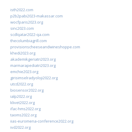
isth2022.com
p2b2pabi2023-makassar.com
wocfparis2023.org
sinc2023.com
scdlqatar2022-qa.com
thecolumbiagrill.com
provisionscheeseandwineshoppe.com
khedi2023.org
akademikgeriatri2023.org
marmarapediatri2023.org
emchie2023.org
girisimselradyoloji2022.org
utcd2022.org
biosensor2022.org
ialp2022.org
klivet2022.org
ifac-hms2022.org
taoms2022.org
iias-euromena-conference2022.org
ivd2022.org