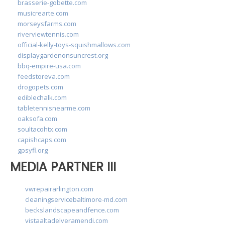
brasserie-gobette.com
musicrearte.com
morseysfarms.com
riverviewtennis.com
official-kelly-toys-squishmallows.com
displaygardenonsuncrest.org
bbq-empire-usa.com
feedstoreva.com
drogopets.com
ediblechalk.com
tabletennisnearme.com
oaksofa.com
soultacohtx.com
capishcaps.com
gpsyfl.org
MEDIA PARTNER III
vwrepairarlington.com
cleaningservicebaltimore-md.com
beckslandscapeandfence.com
vistaaltadelveramendi.com