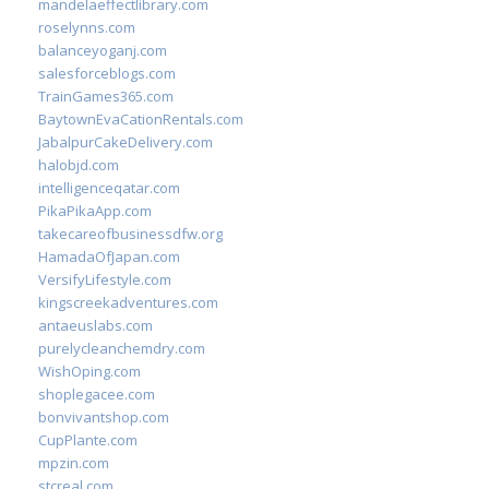
mandelaeffectlibrary.com
roselynns.com
balanceyoganj.com
salesforceblogs.com
TrainGames365.com
BaytownEvaCationRentals.com
JabalpurCakeDelivery.com
halobjd.com
intelligenceqatar.com
PikaPikaApp.com
takecareofbusinessdfw.org
HamadaOfJapan.com
VersifyLifestyle.com
kingscreekadventures.com
antaeuslabs.com
purelycleanchemdry.com
WishOping.com
shoplegacee.com
bonvivantshop.com
CupPlante.com
mpzin.com
stcreal.com