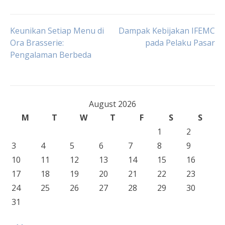
Post
Keunikan Setiap Menu di
Dampak Kebijakan IFEMC
Ora Brasserie:
pada Pelaku Pasar
Pengalaman Berbeda
navigation
August 2026
M
T
W
T
F
S
S
1
2
3
4
5
6
7
8
9
10
11
12
13
14
15
16
17
18
19
20
21
22
23
24
25
26
27
28
29
30
31