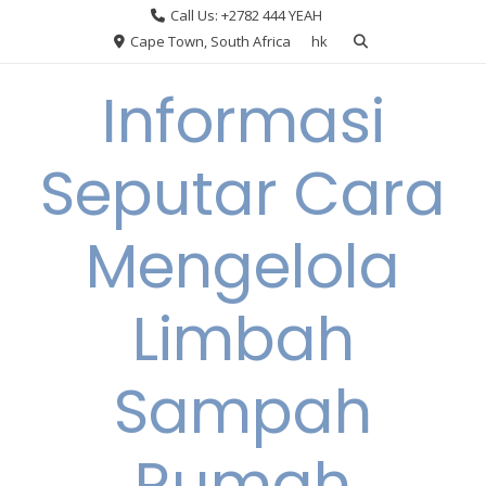
Skip
Call Us: +2782 444 YEAH
to
Cape Town, South Africa
hk
content
Informasi
Seputar Cara
Mengelola
Limbah
Sampah
Rumah