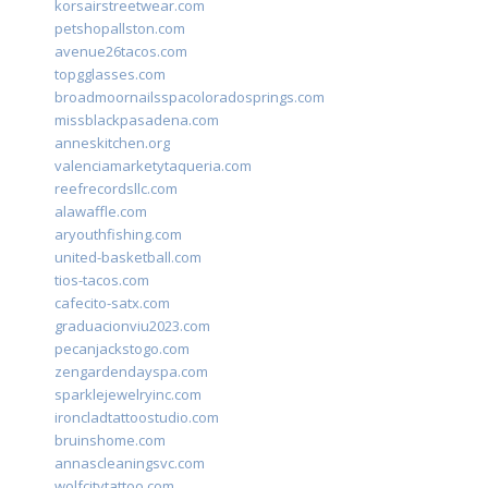
korsairstreetwear.com
petshopallston.com
avenue26tacos.com
topgglasses.com
broadmoornailsspacoloradosprings.com
missblackpasadena.com
anneskitchen.org
valenciamarketytaqueria.com
reefrecordsllc.com
alawaffle.com
aryouthfishing.com
united-basketball.com
tios-tacos.com
cafecito-satx.com
graduacionviu2023.com
pecanjackstogo.com
zengardendayspa.com
sparklejewelryinc.com
ironcladtattoostudio.com
bruinshome.com
annascleaningsvc.com
wolfcitytattoo.com