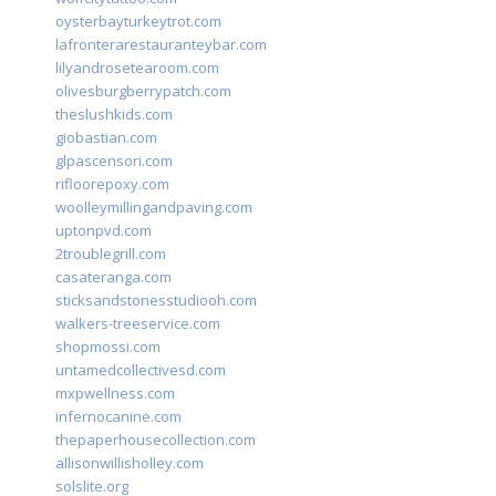
oysterbayturkeytrot.com
lafronterarestauranteybar.com
lilyandrosetearoom.com
olivesburgberrypatch.com
theslushkids.com
giobastian.com
glpascensori.com
rifloorepoxy.com
woolleymillingandpaving.com
uptonpvd.com
2troublegrill.com
casateranga.com
sticksandstonesstudiooh.com
walkers-treeservice.com
shopmossi.com
untamedcollectivesd.com
mxpwellness.com
infernocanine.com
thepaperhousecollection.com
allisonwillisholley.com
solslite.org