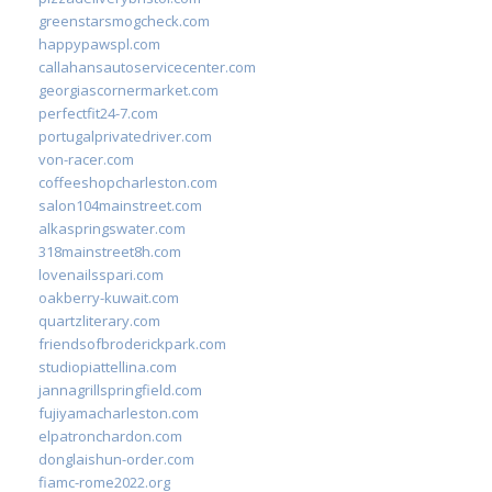
greenstarsmogcheck.com
happypawspl.com
callahansautoservicecenter.com
georgiascornermarket.com
perfectfit24-7.com
portugalprivatedriver.com
von-racer.com
coffeeshopcharleston.com
salon104mainstreet.com
alkaspringswater.com
318mainstreet8h.com
lovenailsspari.com
oakberry-kuwait.com
quartzliterary.com
friendsofbroderickpark.com
studiopiattellina.com
jannagrillspringfield.com
fujiyamacharleston.com
elpatronchardon.com
donglaishun-order.com
fiamc-rome2022.org