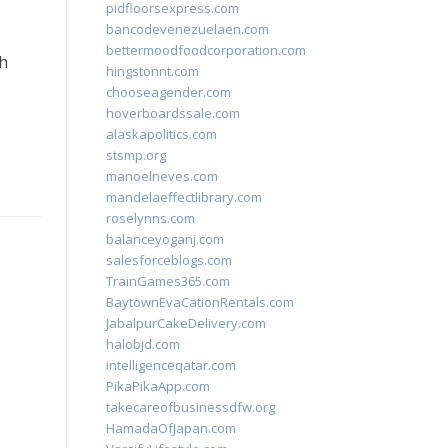
pidfloorsexpress.com
bancodevenezuelaen.com
bettermoodfoodcorporation.com
h
hingstonnt.com
chooseagender.com
hoverboardssale.com
alaskapolitics.com
stsmp.org
manoelneves.com
mandelaeffectlibrary.com
roselynns.com
balanceyoganj.com
salesforceblogs.com
TrainGames365.com
BaytownEvaCationRentals.com
JabalpurCakeDelivery.com
halobjd.com
intelligenceqatar.com
PikaPikaApp.com
takecareofbusinessdfw.org
HamadaOfJapan.com