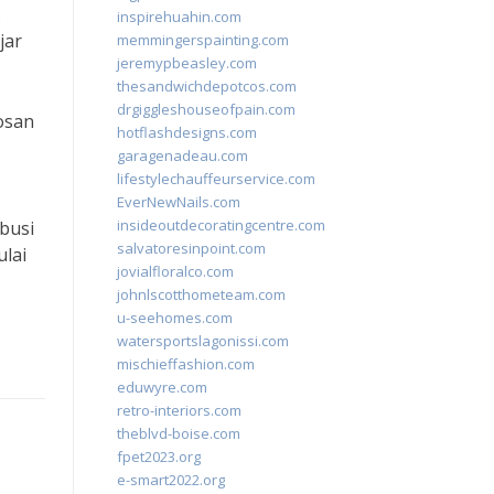
s
inspirehuahin.com
jar
memmingerspainting.com
jeremypbeasley.com
thesandwichdepotcos.com
drgiggleshouseofpain.com
osan
hotflashdesigns.com
garagenadeau.com
lifestylechauffeurservice.com
EverNewNails.com
insideoutdecoratingcentre.com
busi
salvatoresinpoint.com
lai
jovialfloralco.com
johnlscotthometeam.com
u-seehomes.com
watersportslagonissi.com
mischieffashion.com
eduwyre.com
retro-interiors.com
theblvd-boise.com
fpet2023.org
e-smart2022.org