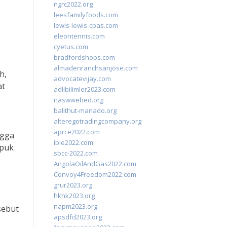
ngrc2022.org
leesfamilyfoods.com
lewis-lewis-cpas.com
eleontennis.com
cyetus.com
bradfordshops.com
almadenranchsanjose.com
h,
advocatevijay.com
at
adlibilimler2023.com
naswwebed.org
balithut-manado.org
alteregotradingcompany.org
.
aprce2022.com
ngga
ibie2022.com
upuk
sbcc-2022.com
AngolaOilAndGas2022.com
Convoy4Freedom2022.com
grur2023.org
hkhk2023.org
napm2023.org
sebut
apsdfd2023.org