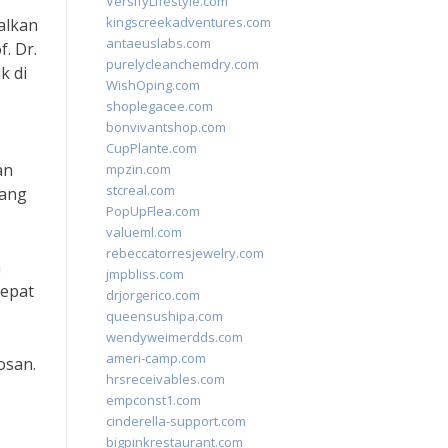
VersifyLifestyle.com
kingscreekadventures.com
alkan
antaeuslabs.com
. Dr.
purelycleanchemdry.com
k di
WishOping.com
shoplegacee.com
bonvivantshop.com
CupPlante.com
an
mpzin.com
stcreal.com
yang
PopUpFlea.com
valueml.com
rebeccatorresjewelry.com
a
jmpbliss.com
cepat
drjorgerico.com
queensushipa.com
wendyweimerdds.com
ameri-camp.com
osan.
hrsreceivables.com
empconst1.com
cinderella-support.com
bigpinkrestaurant.com