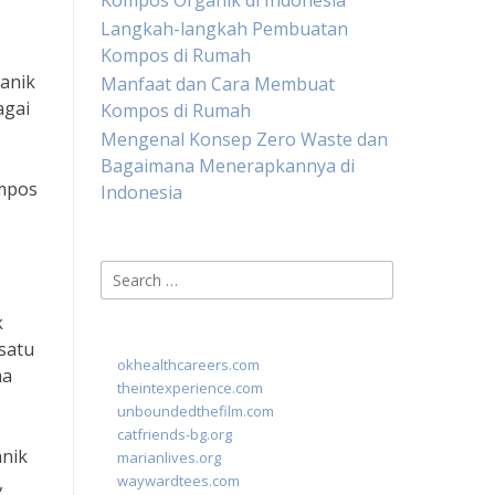
Kompos Organik di Indonesia
Langkah-langkah Pembuatan
Kompos di Rumah
anik
Manfaat dan Cara Membuat
agai
Kompos di Rumah
Mengenal Konsep Zero Waste dan
Bagaimana Menerapkannya di
ompos
Indonesia
Search
for:
k
satu
okhealthcareers.com
ma
theintexperience.com
unboundedthefilm.com
catfriends-bg.org
anik
marianlives.org
,
waywardtees.com