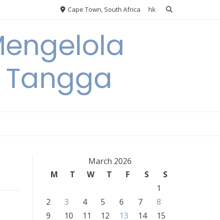
Cape Town, South Africa
hk
Mengelola
 Tangga
March 2026
M
T
W
T
F
S
S
1
2
3
4
5
6
7
8
9
10
11
12
13
14
15