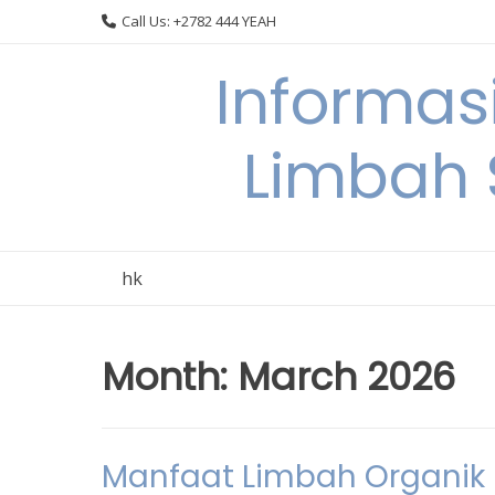
Skip
Call Us: +2782 444 YEAH
to
content
Informas
Limbah
hk
Month:
March 2026
Manfaat Limbah Organik u