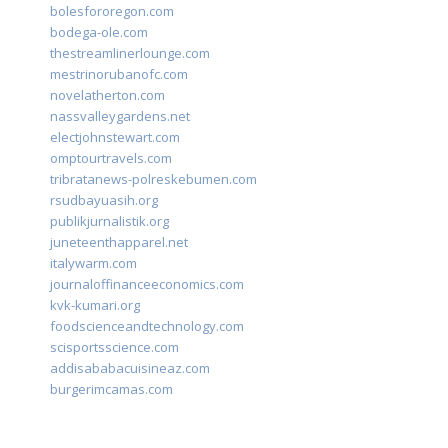
bolesfororegon.com
bodega-ole.com
thestreamlinerlounge.com
mestrinorubanofc.com
novelatherton.com
nassvalleygardens.net
electjohnstewart.com
omptourtravels.com
tribratanews-polreskebumen.com
rsudbayuasih.org
publikjurnalistik.org
juneteenthapparel.net
italywarm.com
journaloffinanceeconomics.com
kvk-kumari.org
foodscienceandtechnology.com
scisportsscience.com
addisababacuisineaz.com
burgerimcamas.com