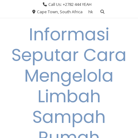
Skip
Call Us: +2782 444 YEAH
to
Cape Town, South Africa
hk
content
Informasi
Seputar Cara
Mengelola
Limbah
Sampah
Rumah