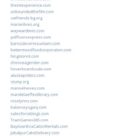
theintexperience.com
unboundedthefilm.com
catfriends-bg.org
marianlives.org
waywardtees.com
pidfloorsexpress.com
bancodevenezuelaen.com
bettermoodfoodcorporation.com
hingstonnt.com
chooseagender.com
hoverboardssale.com
alaskapolitics.com
stsmp.org
manoelneves.com
mandelaeffectlibrary.com
roselynns.com
balanceyoganj.com
salesforceblogs.com
TrainGames365.com
BaytownEvaCationRentals.com
JabalpurCakeDelivery.com