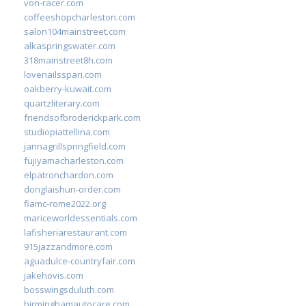
von-racer.com
coffeeshopcharleston.com
salon104mainstreet.com
alkaspringswater.com
318mainstreet8h.com
lovenailsspari.com
oakberry-kuwait.com
quartzliterary.com
friendsofbroderickpark.com
studiopiattellina.com
jannagrillspringfield.com
fujiyamacharleston.com
elpatronchardon.com
donglaishun-order.com
fiamc-rome2022.org
mariceworldessentials.com
lafisheriarestaurant.com
915jazzandmore.com
aguadulce-countryfair.com
jakehovis.com
bosswingsduluth.com
birminghamautocare.com