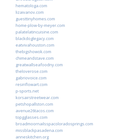
hematologa.com
lizaivanov.com
guesttinyhomes.com
home-plow-by-meyer.com
palatelatincuisine.com
blackdoglegacy.com
eatvivahouston.com
thebigshowok.com
chimeandstave.com
greatwallseafoodny.com
theloverose.com
gabriovoice.com
resinflowart.com
p-sports.net
korsairstreetwear.com
petshopallston.com
avenue26tacos.com
topgglasses.com
broadmoornailsspacoloradosprings.com
missblackpasadena.com
anneskitchen.org