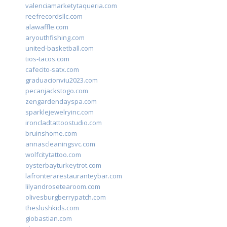
valenciamarketytaqueria.com
reefrecordsllc.com
alawaffle.com
aryouthfishing.com
united-basketball.com
tios-tacos.com
cafecito-satx.com
graduacionviu2023.com
pecanjackstogo.com
zengardendayspa.com
sparklejewelryinc.com
ironcladtattoostudio.com
bruinshome.com
annascleaningsvc.com
wolfcitytattoo.com
oysterbayturkeytrot.com
lafronterarestauranteybar.com
lilyandrosetearoom.com
olivesburgberrypatch.com
theslushkids.com
giobastian.com