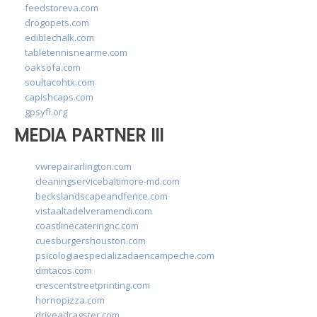
feedstoreva.com
drogopets.com
ediblechalk.com
tabletennisnearme.com
oaksofa.com
soultacohtx.com
capishcaps.com
gpsyfl.org
MEDIA PARTNER III
vwrepairarlington.com
cleaningservicebaltimore-md.com
beckslandscapeandfence.com
vistaaltadelveramendi.com
coastlinecateringnc.com
cuesburgershouston.com
psicologiaespecializadaencampeche.com
dmtacos.com
crescentstreetprinting.com
hornopizza.com
driveadragster.com