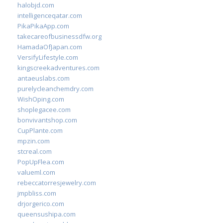
halobjd.com
intelligenceqatar.com
PikaPikaApp.com
takecareofbusinessdfw.org
HamadaOfJapan.com
VersifyLifestyle.com
kingscreekadventures.com
antaeuslabs.com
purelycleanchemdry.com
WishOping.com
shoplegacee.com
bonvivantshop.com
CupPlante.com
mpzin.com
stcreal.com
PopUpFlea.com
valueml.com
rebeccatorresjewelry.com
jmpbliss.com
drjorgerico.com
queensushipa.com