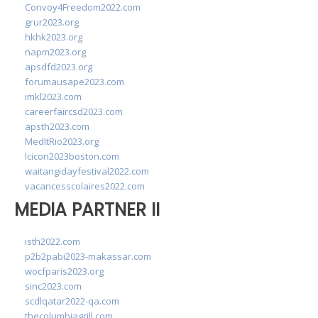
Convoy4Freedom2022.com
grur2023.org
hkhk2023.org
napm2023.org
apsdfd2023.org
forumausape2023.com
imkl2023.com
careerfaircsd2023.com
apsth2023.com
MedItRio2023.org
lcicon2023boston.com
waitangidayfestival2022.com
vacancesscolaires2022.com
MEDIA PARTNER II
isth2022.com
p2b2pabi2023-makassar.com
wocfparis2023.org
sinc2023.com
scdlqatar2022-qa.com
thecolumbiagrill.com