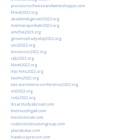
provisionscheeseandwineshoppe.com
khedi2023.org
akademikgeriatri2023.org
marmarapediatri2023.org
emchie2023.org
girisimselradyoloji2022.org
utcd2022.org
biosensor2022.org
ialp2022.org
klivet2022.org
ifac-hms2022.org
taoms2022.org
iias-euromena-conference2022.org
ivd2022.org
csity2022.org
ibsarstudyabroad.com
bennusehgall.com
tsecincinnati.com
roderconstructiongroup.com
plazabatai.com
hawkscayresort.com