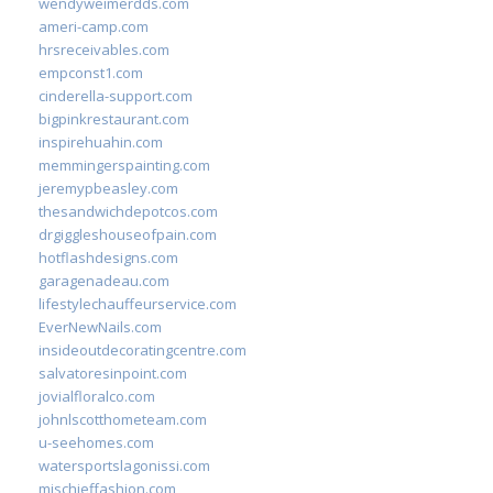
wendyweimerdds.com
ameri-camp.com
hrsreceivables.com
empconst1.com
cinderella-support.com
bigpinkrestaurant.com
inspirehuahin.com
memmingerspainting.com
jeremypbeasley.com
thesandwichdepotcos.com
drgiggleshouseofpain.com
hotflashdesigns.com
garagenadeau.com
lifestylechauffeurservice.com
EverNewNails.com
insideoutdecoratingcentre.com
salvatoresinpoint.com
jovialfloralco.com
johnlscotthometeam.com
u-seehomes.com
watersportslagonissi.com
mischieffashion.com