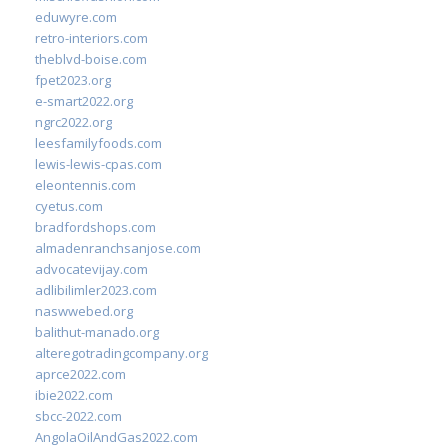
eduwyre.com
retro-interiors.com
theblvd-boise.com
fpet2023.org
e-smart2022.org
ngrc2022.org
leesfamilyfoods.com
lewis-lewis-cpas.com
eleontennis.com
cyetus.com
bradfordshops.com
almadenranchsanjose.com
advocatevijay.com
adlibilimler2023.com
naswwebed.org
balithut-manado.org
alteregotradingcompany.org
aprce2022.com
ibie2022.com
sbcc-2022.com
AngolaOilAndGas2022.com