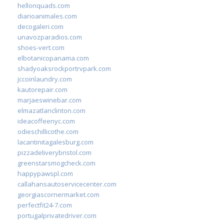
hellonquads.com
diarioanimales.com
decogaleri.com
unavozparadios.com
shoes-vert.com
elbotanicopanama.com
shadyoaksrockportrvpark.com
jccoinlaundry.com
kautorepair.com
marjaeswinebar.com
elmazatlanclinton.com
ideacoffeenyc.com
odieschillicothe.com
lacantinitagalesburg.com
pizzadeliverybristol.com
greenstarsmogcheck.com
happypawspl.com
callahansautoservicecenter.com
georgiascornermarket.com
perfectfit24-7.com
portugalprivatedriver.com