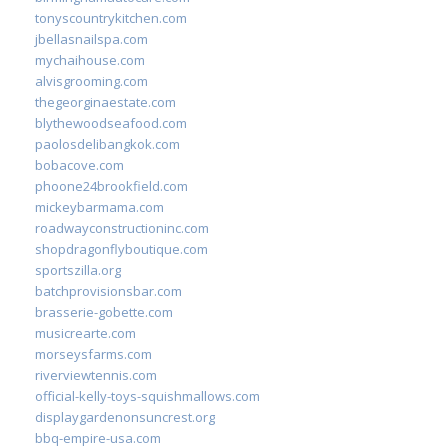
tonyscountrykitchen.com
jbellasnailspa.com
mychaihouse.com
alvisgrooming.com
thegeorginaestate.com
blythewoodseafood.com
paolosdelibangkok.com
bobacove.com
phoone24brookfield.com
mickeybarmama.com
roadwayconstructioninc.com
shopdragonflyboutique.com
sportszilla.org
batchprovisionsbar.com
brasserie-gobette.com
musicrearte.com
morseysfarms.com
riverviewtennis.com
official-kelly-toys-squishmallows.com
displaygardenonsuncrest.org
bbq-empire-usa.com