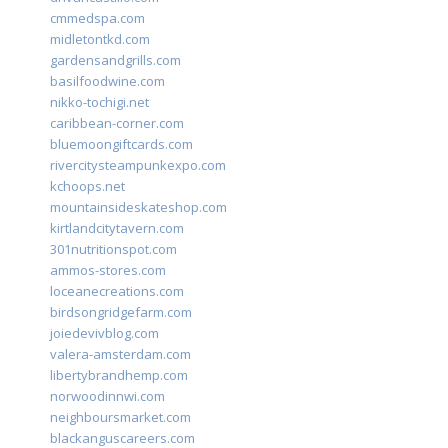
cmmedspa.com
midletontkd.com
gardensandgrills.com
basilfoodwine.com
nikko-tochigi.net
caribbean-corner.com
bluemoongiftcards.com
rivercitysteampunkexpo.com
kchoops.net
mountainsideskateshop.com
kirtlandcitytavern.com
301nutritionspot.com
ammos-stores.com
loceanecreations.com
birdsongridgefarm.com
joiedevivblog.com
valera-amsterdam.com
libertybrandhemp.com
norwoodinnwi.com
neighboursmarket.com
blackanguscareers.com