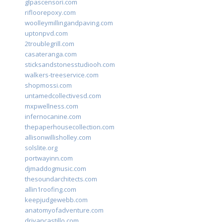
glpascensori.com
rifloorepoxy.com
woolleymillingandpaving.com
uptonpvd.com
2troublegrill.com
casateranga.com
sticksandstonesstudiooh.com
walkers-treeservice.com
shopmossi.com
untamedcollectivesd.com
mxpwellness.com
infernocanine.com
thepaperhousecollection.com
allisonwillisholley.com
solslite.org
portwayinn.com
djmaddogmusic.com
thesoundarchitects.com
allin1roofing.com
keepjudgewebb.com
anatomyofadventure.com
drivancastillo.com