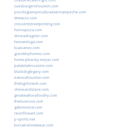
coastlinecateringnc.com
cuesburgershouston.com
psicologiaespecializadaencampeche.com
dmtacos.com
crescentstreetprinting.com
hornopizza.com
driveadragster.com
hematologa.com
lizaivanov.com
guesttinyhomes.com
home-plow-by-meyer.com
palatelatincuisine.com
blackdoglegacy.com
eatvivahouston.com
thebigshowok.com
chimeandstave.com
greatwallseafoodny.com
theloverose.com
gabriovoice.com
resinflowart.com
p-sports.net
korsairstreetwear.com