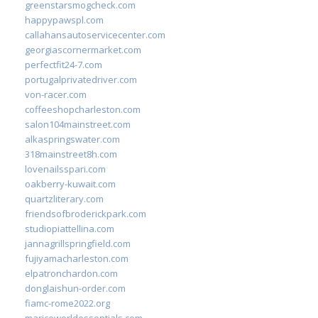
greenstarsmogcheck.com
happypawspl.com
callahansautoservicecenter.com
georgiascornermarket.com
perfectfit24-7.com
portugalprivatedriver.com
von-racer.com
coffeeshopcharleston.com
salon104mainstreet.com
alkaspringswater.com
318mainstreet8h.com
lovenailsspari.com
oakberry-kuwait.com
quartzliterary.com
friendsofbroderickpark.com
studiopiattellina.com
jannagrillspringfield.com
fujiyamacharleston.com
elpatronchardon.com
donglaishun-order.com
fiamc-rome2022.org
mariceworldessentials.com