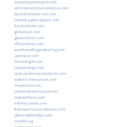
oysterbayturkeytrot.com
lafronterarestauranteybar.com
lilyandrosetearoom.com
olivesburgberrypatch.com
theslushkids.com
giobastian.com
glpascensori.com
rifloorepoxy.com
woolleymillingandpaving.com
uptonpvd.com
2troublegrill.com
casateranga.com
sticksandstonesstudiooh.com
walkers-treeservice.com
shopmossi.com
untamedcollectivesd.com
mxpwellness.com
infernocanine.com
thepaperhousecollection.com
allisonwillisholley.com
solslite.org