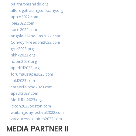
balithut-manado.org
alteregotradingcompany.org
aprce2022.com
ibie2022.com
sbcc-2022.com
AngolaOilAndGas2022.com
Convoy4Freedom2022.com
grur2023.org
hkhk2023.org
napm2023.org
apsdfd2023.org
forumausape2023.com
imkl2023.com
careerfaircsd2023.com
apsth2023.com
MedItRio2023.org
lcicon2023boston.com
waitangidayfestival2022.com
vacancesscolaires2022.com
MEDIA PARTNER II