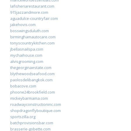
lafisheriarestaurant.com
915jazzandmore.com
aguadulce-countryfair.com
jakehovis.com
bosswingsduluth.com
birminghamautocare.com
tonyscountrykitchen.com
jbellasnailspa.com
mychaihouse.com
alvisgrooming.com
thegeorginaestate.com
blythewoodseafood.com
paolosdelibangkok.com
bobacove.com
phoone24brookfield.com
mickeybarmama.com
roadwayconstructioninc.com
shopdragonflyboutique.com
sportszilla.org
batchprovisionsbar.com
brasserie-gobette.com