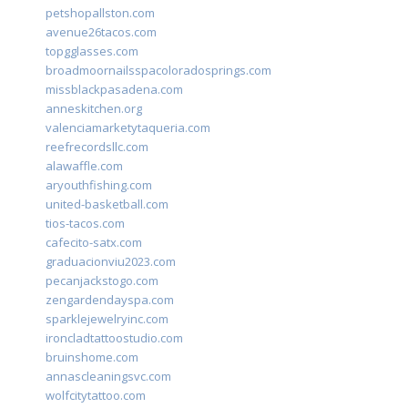
petshopallston.com
avenue26tacos.com
topgglasses.com
broadmoornailsspacoloradosprings.com
missblackpasadena.com
anneskitchen.org
valenciamarketytaqueria.com
reefrecordsllc.com
alawaffle.com
aryouthfishing.com
united-basketball.com
tios-tacos.com
cafecito-satx.com
graduacionviu2023.com
pecanjackstogo.com
zengardendayspa.com
sparklejewelryinc.com
ironcladtattoostudio.com
bruinshome.com
annascleaningsvc.com
wolfcitytattoo.com