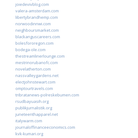
joiedevivblog.com
valera-amsterdam.com
libertybrandhemp.com
norwoodinnwi.com
neighboursmarket.com
blackanguscareers.com
bolesfororegon.com
bodega-ole.com
thestreamlinerlounge.com
mestrinorubanofc.com
novelatherton.com
nassvalleygardens.net
electjohnstewart.com
omptourtravels.com
tribratanews-polreskebumen.com
rsudbayuasih.org
publikjurnalistik.org
juneteenthapparel.net
italywarm.com
journaloffinanceeconomics.com
kvk-kumari.org