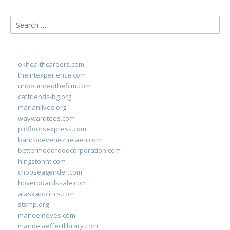
Search
for:
okhealthcareers.com
theintexperience.com
unboundedthefilm.com
catfriends-bg.org
marianlives.org
waywardtees.com
pidfloorsexpress.com
bancodevenezuelaen.com
bettermoodfoodcorporation.com
hingstonnt.com
chooseagender.com
hoverboardssale.com
alaskapolitics.com
stsmp.org
manoelneves.com
mandelaeffectlibrary.com