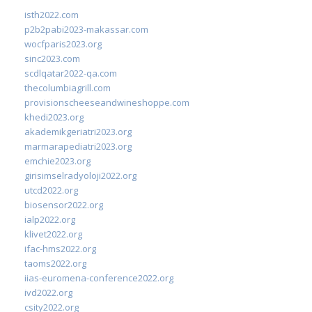
isth2022.com
p2b2pabi2023-makassar.com
wocfparis2023.org
sinc2023.com
scdlqatar2022-qa.com
thecolumbiagrill.com
provisionscheeseandwineshoppe.com
khedi2023.org
akademikgeriatri2023.org
marmarapediatri2023.org
emchie2023.org
girisimselradyoloji2022.org
utcd2022.org
biosensor2022.org
ialp2022.org
klivet2022.org
ifac-hms2022.org
taoms2022.org
iias-euromena-conference2022.org
ivd2022.org
csity2022.org