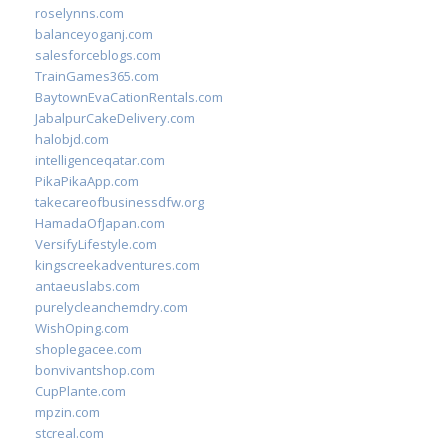
roselynns.com
balanceyoganj.com
salesforceblogs.com
TrainGames365.com
BaytownEvaCationRentals.com
JabalpurCakeDelivery.com
halobjd.com
intelligenceqatar.com
PikaPikaApp.com
takecareofbusinessdfw.org
HamadaOfJapan.com
VersifyLifestyle.com
kingscreekadventures.com
antaeuslabs.com
purelycleanchemdry.com
WishOping.com
shoplegacee.com
bonvivantshop.com
CupPlante.com
mpzin.com
stcreal.com