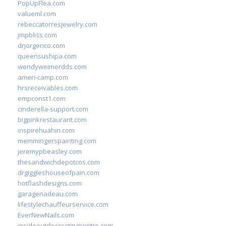
PopUpFlea.com
valueml.com
rebeccatorresjewelry.com
jmpbliss.com
drjorgerico.com
queensushipa.com
wendyweimerdds.com
ameri-camp.com
hrsreceivables.com
empconst1.com
cinderella-support.com
bigpinkrestaurant.com
inspirehuahin.com
memmingerspainting.com
jeremypbeasley.com
thesandwichdepotcos.com
drgiggleshouseofpain.com
hotflashdesigns.com
garagenadeau.com
lifestylechauffeurservice.com
EverNewNails.com
insideoutdecoratingcentre.com