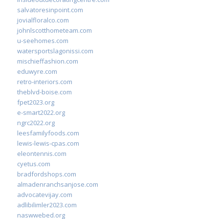
salvatoresinpoint.com
jovialfloralco.com
johnlscotthometeam.com
u-seehomes.com
watersportslagonissi.com
mischieffashion.com
eduwyre.com
retro-interiors.com
theblvd-boise.com
fpet2023.org
e-smart2022.org
ngrc2022.org
leesfamilyfoods.com
lewis-lewis-cpas.com
eleontennis.com
cyetus.com
bradfordshops.com
almadenranchsanjose.com
advocatevijay.com
adlibilimler2023.com
naswwebed.org