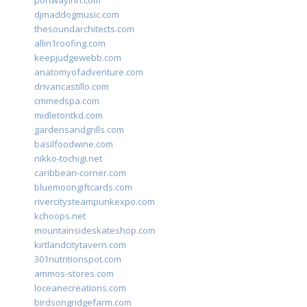
portwayinn.com
djmaddogmusic.com
thesoundarchitects.com
allin1roofing.com
keepjudgewebb.com
anatomyofadventure.com
drivancastillo.com
cmmedspa.com
midletontkd.com
gardensandgrills.com
basilfoodwine.com
nikko-tochigi.net
caribbean-corner.com
bluemoongiftcards.com
rivercitysteampunkexpo.com
kchoops.net
mountainsideskateshop.com
kirtlandcitytavern.com
301nutritionspot.com
ammos-stores.com
loceanecreations.com
birdsongridgefarm.com