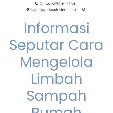
Skip
Call Us: +2782 444 YEAH
to
Cape Town, South Africa
hk
content
Informasi
Seputar Cara
Mengelola
Limbah
Sampah
Rumah