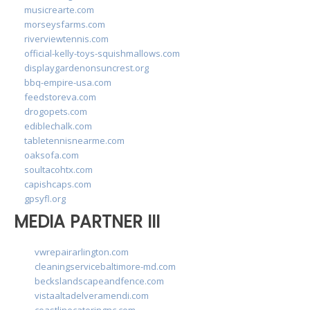
musicrearte.com
morseysfarms.com
riverviewtennis.com
official-kelly-toys-squishmallows.com
displaygardenonsuncrest.org
bbq-empire-usa.com
feedstoreva.com
drogopets.com
ediblechalk.com
tabletennisnearme.com
oaksofa.com
soultacohtx.com
capishcaps.com
gpsyfl.org
MEDIA PARTNER III
vwrepairarlington.com
cleaningservicebaltimore-md.com
beckslandscapeandfence.com
vistaaltadelveramendi.com