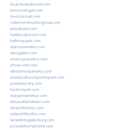
ibsarstudyabroad.com
bennusehgall.com
tsecincinnati.com
roderconstructiongroup.com
plazabatai.com
hawkscayresort.com
hellonquads.com
diarioanimales.com
decogaleri.com
unavozparadios.com
shoes-vert.com
elbotanicopanama.com
shadyoaksrockportrvpark.com
jccoinlaundry.com
kautorepair.com
marjaeswinebar.com
elmazatlanclinton.com
ideacoffeenyc.com
odieschillicothe.com
lacantinitagalesburg.com
pizzadeliverybristol.com