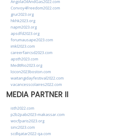
AngolaOilAndGas2022.com
Convoy4Freedom2022.com
grur2023.org
hkhk2023.org
napm2023.org
apsdfd2023.org
forumausape2023.com
imkl2023.com
careerfaircsd2023.com
apsth2023.com
MedItRio2023.org
lcicon2023boston.com
waitangidayfestival2022.com
vacancesscolaires2022.com
MEDIA PARTNER II
isth2022.com
p2b2pabi2023-makassar.com
wocfparis2023.org
sinc2023.com
scdlqatar2022-qa.com