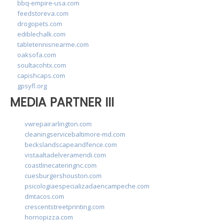
bbq-empire-usa.com
feedstoreva.com
drogopets.com
ediblechalk.com
tabletennisnearme.com
oaksofa.com
soultacohtx.com
capishcaps.com
gpsyfl.org
MEDIA PARTNER III
vwrepairarlington.com
cleaningservicebaltimore-md.com
beckslandscapeandfence.com
vistaaltadelveramendi.com
coastlinecateringnc.com
cuesburgershouston.com
psicologiaespecializadaencampeche.com
dmtacos.com
crescentstreetprinting.com
hornopizza.com