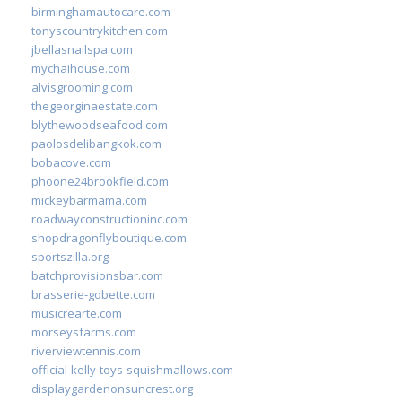
birminghamautocare.com
tonyscountrykitchen.com
jbellasnailspa.com
mychaihouse.com
alvisgrooming.com
thegeorginaestate.com
blythewoodseafood.com
paolosdelibangkok.com
bobacove.com
phoone24brookfield.com
mickeybarmama.com
roadwayconstructioninc.com
shopdragonflyboutique.com
sportszilla.org
batchprovisionsbar.com
brasserie-gobette.com
musicrearte.com
morseysfarms.com
riverviewtennis.com
official-kelly-toys-squishmallows.com
displaygardenonsuncrest.org