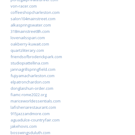
von-racer.com
coffeeshopcharleston.com
salon104mainstreet.com
alkaspringswater.com
318mainstreet8h.com
lovenailsspari.com
oakberry-kuwait.com
quartzliterary.com
friendsofbroderickpark.com
studiopiattellina.com
jannagrillspringfield.com
fujiyamacharleston.com
elpatronchardon.com
donglaishun-order.com
fiamc-rome2022.org
mariceworldessentials.com
lafisheriarestaurant.com
915jazzandmore.com
aguadulce-countryfair.com
jakehovis.com
bosswingsduluth.com