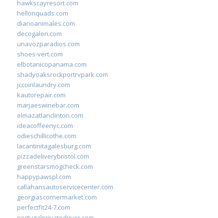
hawkscayresort.com
hellonquads.com
diarioanimales.com
decogaleri.com
unavozparadios.com
shoes-vert.com
elbotanicopanama.com
shadyoaksrockportrvpark.com
jccoinlaundry.com
kautorepair.com
marjaeswinebar.com
elmazatlanclinton.com
ideacoffeenyc.com
odieschillicothe.com
lacantinitagalesburg.com
pizzadeliverybristol.com
greenstarsmogcheck.com
happypawspl.com
callahansautoservicecenter.com
georgiascornermarket.com
perfectfit24-7.com
portugalprivatedriver.com