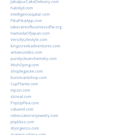
JabalpurCakeDelivery.com
halobjd.com
intelligenceqatar.com
PikaPikaApp.com
takecareofbusinessdfw.org
HamadaOfJapan.com
VersifyLifestyle.com
kingscreekadventures.com
antaeuslabs.com
purelycleanchemdry.com
WishOping.com
shoplegacee.com
bonvivantshop.com
CupPlante.com
mpzin.com
stcreal.com
PopUpFlea.com
valueml.com
rebeccatorresjewelry.com
jmpbliss.com
drjorgerico.com
queensushipa.com