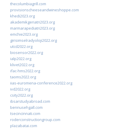
thecolumbiagrill.com
provisionscheeseandwineshoppe.com
khedi2023.org
akademikgeriatri2023.org
marmarapediatri2023.org
emchie2023.org
girisimselradyoloji2022.org
utcd2022.org
biosensor2022.org
ialp2022.org
klivet2022.org
ifac-hms2022.org
taoms2022.org
iias-euromena-conference2022.org
ivd2022.org
csity2022.org
ibsarstudyabroad.com
bennusehgall.com
tsecincinnati.com
roderconstructiongroup.com
plazabatai.com