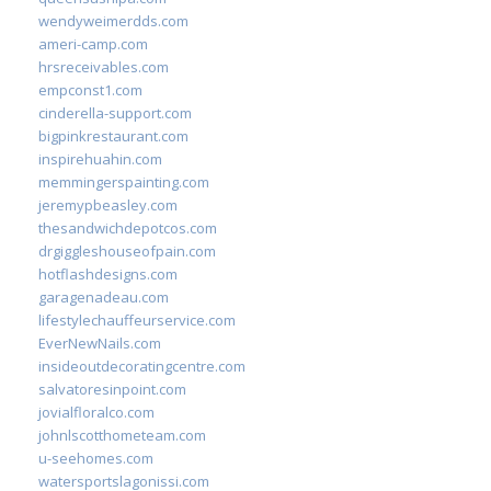
wendyweimerdds.com
ameri-camp.com
hrsreceivables.com
empconst1.com
cinderella-support.com
bigpinkrestaurant.com
inspirehuahin.com
memmingerspainting.com
jeremypbeasley.com
thesandwichdepotcos.com
drgiggleshouseofpain.com
hotflashdesigns.com
garagenadeau.com
lifestylechauffeurservice.com
EverNewNails.com
insideoutdecoratingcentre.com
salvatoresinpoint.com
jovialfloralco.com
johnlscotthometeam.com
u-seehomes.com
watersportslagonissi.com