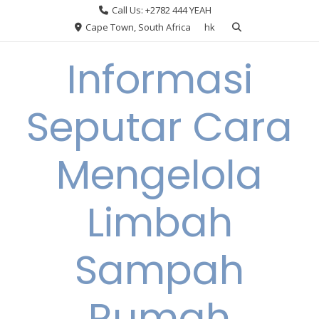
Skip
Call Us: +2782 444 YEAH
to
Cape Town, South Africa
hk
content
Informasi
Seputar Cara
Mengelola
Limbah
Sampah
Rumah