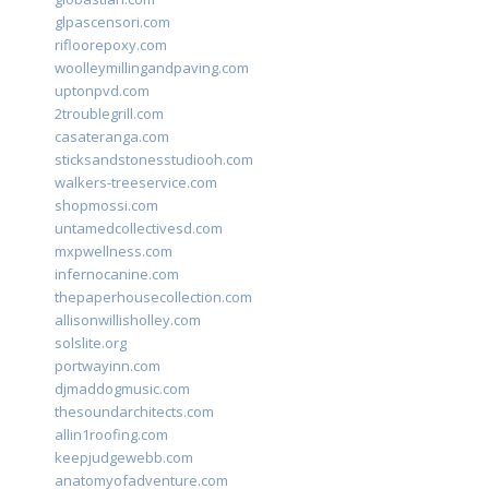
glpascensori.com
rifloorepoxy.com
woolleymillingandpaving.com
uptonpvd.com
2troublegrill.com
casateranga.com
sticksandstonesstudiooh.com
walkers-treeservice.com
shopmossi.com
untamedcollectivesd.com
mxpwellness.com
infernocanine.com
thepaperhousecollection.com
allisonwillisholley.com
solslite.org
portwayinn.com
djmaddogmusic.com
thesoundarchitects.com
allin1roofing.com
keepjudgewebb.com
anatomyofadventure.com