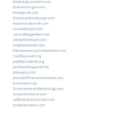
blackanguscareers.com
bolesfororegon.com
bodega-ole.com
thestreamlinerlounge.com
mestrinorubanofc.com
novelatherton.com
nassvalleygardens.net
electjohnstewart.com
omptourtravels.com
tribratanews-polreskebumen.com
rsudbayuasih.org
publikjurnalistik.org
juneteenthapparel.net
italywarm.com
journaloffinanceeconomics.com
kvk-kumari.org
foodscienceandtechnology.com
scisportsscience.com
addisababacuisineaz.com
burgerimcamas.com