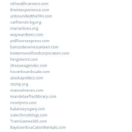
okhealthcareers.com
theintexperience.com
unboundedthefilm.com
catfriends-bg.org
marianlives.org
waywardtees.com
pidfloorsexpress.com
bancodevenezuelaen.com
bettermoodfoodcorporation.com
hingstonnt.com
chooseagender.com
hoverboardssale.com
alaskapolitics.com
stsmp.org
manoelneves.com
mandelaeffectlibrary.com
roselynns.com
balanceyoganj.com
salesforceblogs.com
TrainGames365.com
BaytownEvaCationRentals.com