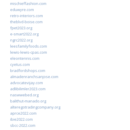
mischieffashion.com
eduwyre.com
retro-interiors.com
theblvd-boise.com
fpet2023.org
e-smart2022.org
ngrc2022.org
leesfamilyfoods.com
lewis-lewis-cpas.com
eleontennis.com
cyetus.com
bradfordshops.com
almadenranchsanjose.com
advocatevijay.com
adlibilimler2023.com
naswwebed.org
balithut-manado.org
alteregotradingcompany.org
aprce2022.com
ibie2022.com
sbcc-2022.com