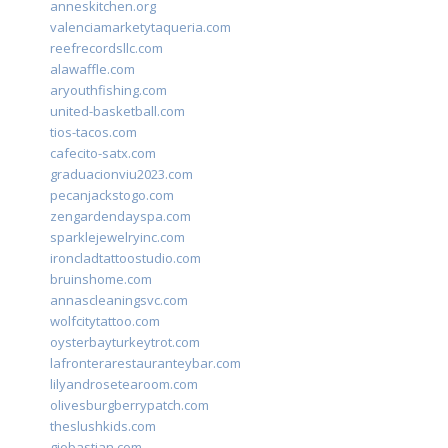
anneskitchen.org
valenciamarketytaqueria.com
reefrecordsllc.com
alawaffle.com
aryouthfishing.com
united-basketball.com
tios-tacos.com
cafecito-satx.com
graduacionviu2023.com
pecanjackstogo.com
zengardendayspa.com
sparklejewelryinc.com
ironcladtattoostudio.com
bruinshome.com
annascleaningsvc.com
wolfcitytattoo.com
oysterbayturkeytrot.com
lafronterarestauranteybar.com
lilyandrosetearoom.com
olivesburgberrypatch.com
theslushkids.com
giobastian.com