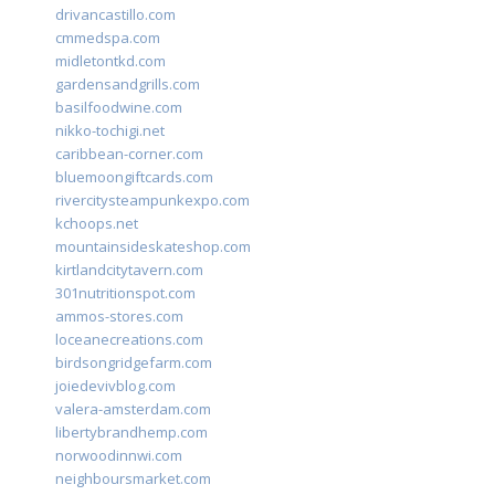
drivancastillo.com
cmmedspa.com
midletontkd.com
gardensandgrills.com
basilfoodwine.com
nikko-tochigi.net
caribbean-corner.com
bluemoongiftcards.com
rivercitysteampunkexpo.com
kchoops.net
mountainsideskateshop.com
kirtlandcitytavern.com
301nutritionspot.com
ammos-stores.com
loceanecreations.com
birdsongridgefarm.com
joiedevivblog.com
valera-amsterdam.com
libertybrandhemp.com
norwoodinnwi.com
neighboursmarket.com