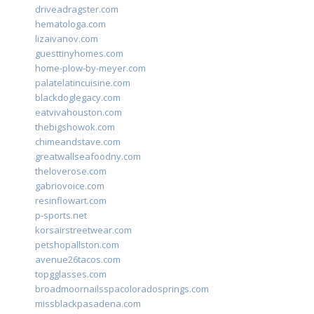
driveadragster.com
hematologa.com
lizaivanov.com
guesttinyhomes.com
home-plow-by-meyer.com
palatelatincuisine.com
blackdoglegacy.com
eatvivahouston.com
thebigshowok.com
chimeandstave.com
greatwallseafoodny.com
theloverose.com
gabriovoice.com
resinflowart.com
p-sports.net
korsairstreetwear.com
petshopallston.com
avenue26tacos.com
topgglasses.com
broadmoornailsspacoloradosprings.com
missblackpasadena.com