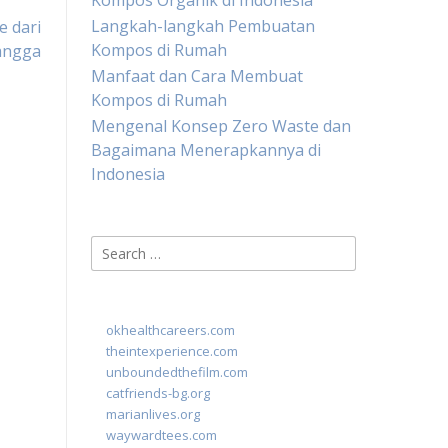
Kompos Organik di Indonesia
Langkah-langkah Pembuatan
 dari
Kompos di Rumah
angga
Manfaat dan Cara Membuat
Kompos di Rumah
Mengenal Konsep Zero Waste dan
Bagaimana Menerapkannya di
Indonesia
Search
for:
okhealthcareers.com
theintexperience.com
unboundedthefilm.com
catfriends-bg.org
marianlives.org
waywardtees.com