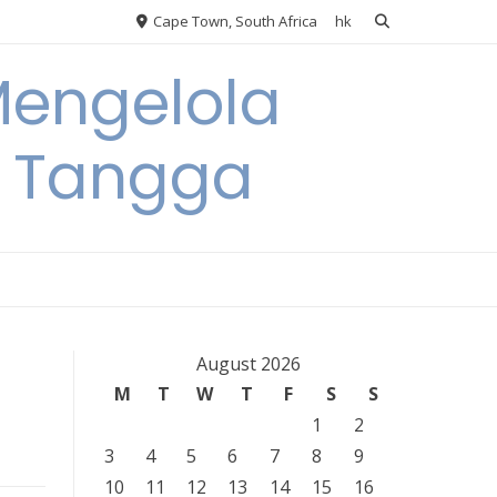
Cape Town, South Africa
hk
Mengelola
 Tangga
August 2026
M
T
W
T
F
S
S
1
2
3
4
5
6
7
8
9
10
11
12
13
14
15
16