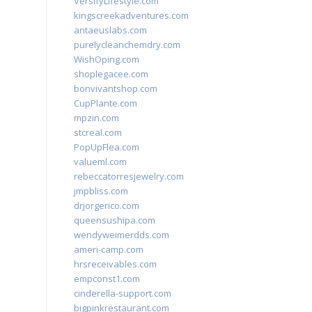
VersifyLifestyle.com
kingscreekadventures.com
antaeuslabs.com
purelycleanchemdry.com
WishOping.com
shoplegacee.com
bonvivantshop.com
CupPlante.com
mpzin.com
stcreal.com
PopUpFlea.com
valueml.com
rebeccatorresjewelry.com
jmpbliss.com
drjorgerico.com
queensushipa.com
wendyweimerdds.com
ameri-camp.com
hrsreceivables.com
empconst1.com
cinderella-support.com
bigpinkrestaurant.com