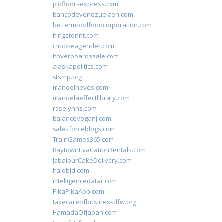
pidfloorsexpress.com
bancodevenezuelaen.com
bettermoodfoodcorporation.com
hingstonnt.com
chooseagender.com
hoverboardssale.com
alaskapolitics.com
stsmp.org
manoelneves.com
mandelaeffectlibrary.com
roselynns.com
balanceyoganj.com
salesforceblogs.com
TrainGames365.com
BaytownEvaCationRentals.com
JabalpurCakeDelivery.com
halobjd.com
intelligenceqatar.com
PikaPikaApp.com
takecareofbusinessdfw.org
HamadaOfJapan.com