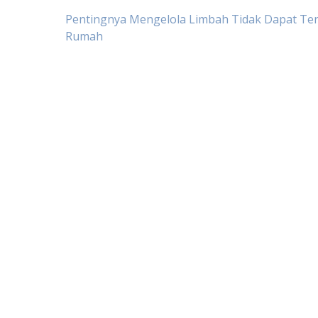
Post
Pentingnya Mengelola Limbah Tidak Dapat Teru
Rumah
navigation