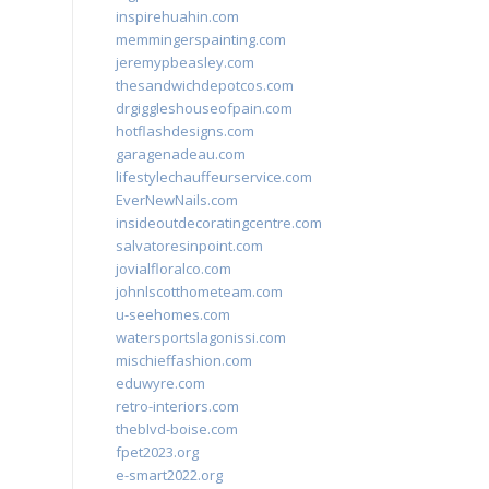
inspirehuahin.com
memmingerspainting.com
jeremypbeasley.com
thesandwichdepotcos.com
drgiggleshouseofpain.com
hotflashdesigns.com
garagenadeau.com
lifestylechauffeurservice.com
EverNewNails.com
insideoutdecoratingcentre.com
salvatoresinpoint.com
jovialfloralco.com
johnlscotthometeam.com
u-seehomes.com
watersportslagonissi.com
mischieffashion.com
eduwyre.com
retro-interiors.com
theblvd-boise.com
fpet2023.org
e-smart2022.org