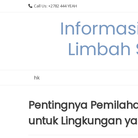
Skip
Call Us: +2782 444 YEAH
to
content
Informas
Limbah
hk
Pentingnya Pemila
untuk Lingkungan ya