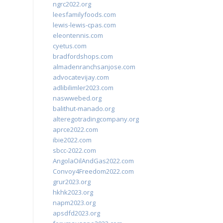
ngrc2022.org
leesfamilyfoods.com
lewis-lewis-cpas.com
eleontennis.com
cyetus.com
bradfordshops.com
almadenranchsanjose.com
advocatevijay.com
adlibilimler2023.com
naswwebed.org
balithut-manado.org
alteregotradingcompany.org
aprce2022.com
ibie2022.com
sbcc-2022.com
AngolaOilAndGas2022.com
Convoy4Freedom2022.com
grur2023.org
hkhk2023.org
napm2023.org
apsdfd2023.org