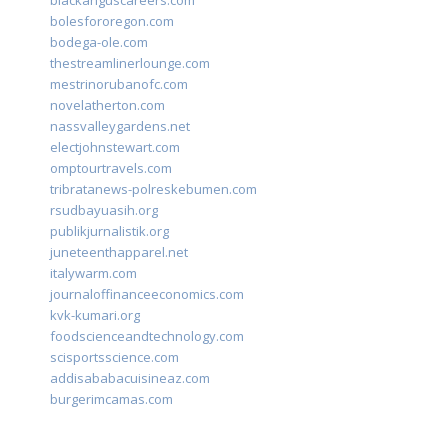
blackanguscareers.com
bolesfororegon.com
bodega-ole.com
thestreamlinerlounge.com
mestrinorubanofc.com
novelatherton.com
nassvalleygardens.net
electjohnstewart.com
omptourtravels.com
tribratanews-polreskebumen.com
rsudbayuasih.org
publikjurnalistik.org
juneteenthapparel.net
italywarm.com
journaloffinanceeconomics.com
kvk-kumari.org
foodscienceandtechnology.com
scisportsscience.com
addisababacuisineaz.com
burgerimcamas.com