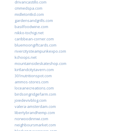
drivancastillo.com
cmmedspa.com
midletontkd.com
gardensandgrills.com
basilfoodwine.com
nikko-tochigi.net
caribbean-corner.com
bluemoongiftcards.com
rivercitysteampunkexpo.com
kchoops.net
mountainsideskateshop.com
kirtlandcitytavern.com
301nutritionspot.com
ammos-stores.com
loceanecreations.com
birdsongridgefarm.com
joiedevivblog.com
valera-amsterdam.com
libertybrandhemp.com
norwoodinnwi.com
neighboursmarket.com