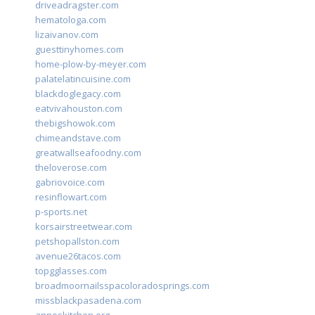
driveadragster.com
hematologa.com
lizaivanov.com
guesttinyhomes.com
home-plow-by-meyer.com
palatelatincuisine.com
blackdoglegacy.com
eatvivahouston.com
thebigshowok.com
chimeandstave.com
greatwallseafoodny.com
theloverose.com
gabriovoice.com
resinflowart.com
p-sports.net
korsairstreetwear.com
petshopallston.com
avenue26tacos.com
topgglasses.com
broadmoornailsspacoloradosprings.com
missblackpasadena.com