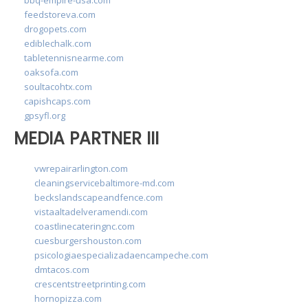
feedstoreva.com
drogopets.com
ediblechalk.com
tabletennisnearme.com
oaksofa.com
soultacohtx.com
capishcaps.com
gpsyfl.org
MEDIA PARTNER III
vwrepairarlington.com
cleaningservicebaltimore-md.com
beckslandscapeandfence.com
vistaaltadelveramendi.com
coastlinecateringnc.com
cuesburgershouston.com
psicologiaespecializadaencampeche.com
dmtacos.com
crescentstreetprinting.com
hornopizza.com