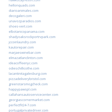
hellonquads.com
diarioanimales.com
decogaleri.com
unavozparadios.com
shoes-vert.com
elbotanicopanama.com
shadyoaksrockportrvpark.com
jccoinlaundry.com
kautorepair.com
marjaeswinebar.com
elmazatlanclinton.com
ideacoffeenyc.com
odieschillicothe.com
lacantinitagalesburg.com
pizzadeliverybristol.com
greenstarsmogcheck.com
happypawspl.com
callahansautoservicecenter.com
georgiascornermarket.com
perfectfit24-7.com
portugalprivatedriver.com