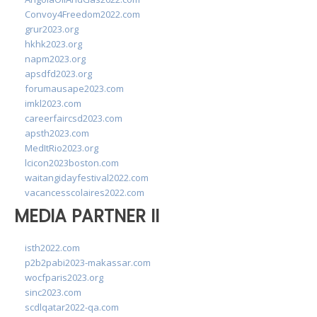
Convoy4Freedom2022.com
grur2023.org
hkhk2023.org
napm2023.org
apsdfd2023.org
forumausape2023.com
imkl2023.com
careerfaircsd2023.com
apsth2023.com
MedItRio2023.org
lcicon2023boston.com
waitangidayfestival2022.com
vacancesscolaires2022.com
MEDIA PARTNER II
isth2022.com
p2b2pabi2023-makassar.com
wocfparis2023.org
sinc2023.com
scdlqatar2022-qa.com