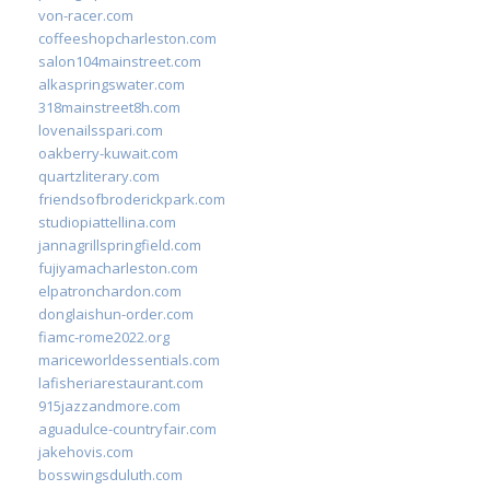
von-racer.com
coffeeshopcharleston.com
salon104mainstreet.com
alkaspringswater.com
318mainstreet8h.com
lovenailsspari.com
oakberry-kuwait.com
quartzliterary.com
friendsofbroderickpark.com
studiopiattellina.com
jannagrillspringfield.com
fujiyamacharleston.com
elpatronchardon.com
donglaishun-order.com
fiamc-rome2022.org
mariceworldessentials.com
lafisheriarestaurant.com
915jazzandmore.com
aguadulce-countryfair.com
jakehovis.com
bosswingsduluth.com