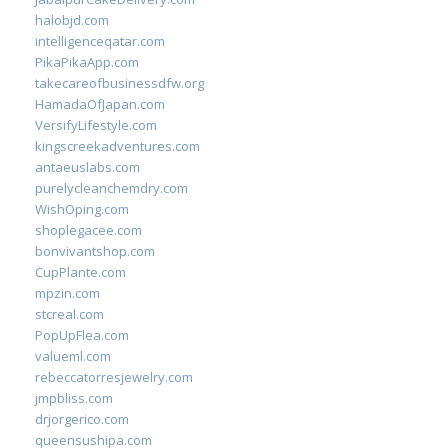
halobjd.com
intelligenceqatar.com
PikaPikaApp.com
takecareofbusinessdfw.org
HamadaOfJapan.com
VersifyLifestyle.com
kingscreekadventures.com
antaeuslabs.com
purelycleanchemdry.com
WishOping.com
shoplegacee.com
bonvivantshop.com
CupPlante.com
mpzin.com
stcreal.com
PopUpFlea.com
valueml.com
rebeccatorresjewelry.com
jmpbliss.com
drjorgerico.com
queensushipa.com