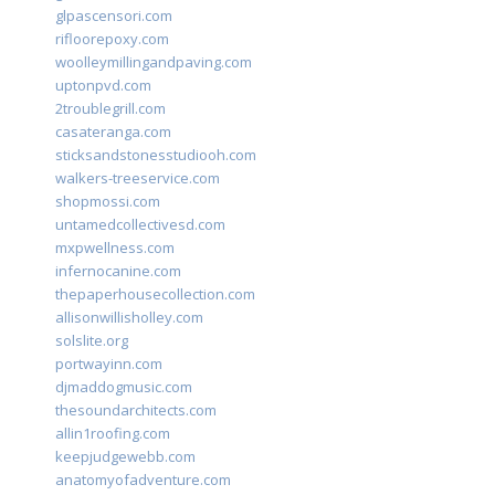
glpascensori.com
rifloorepoxy.com
woolleymillingandpaving.com
uptonpvd.com
2troublegrill.com
casateranga.com
sticksandstonesstudiooh.com
walkers-treeservice.com
shopmossi.com
untamedcollectivesd.com
mxpwellness.com
infernocanine.com
thepaperhousecollection.com
allisonwillisholley.com
solslite.org
portwayinn.com
djmaddogmusic.com
thesoundarchitects.com
allin1roofing.com
keepjudgewebb.com
anatomyofadventure.com