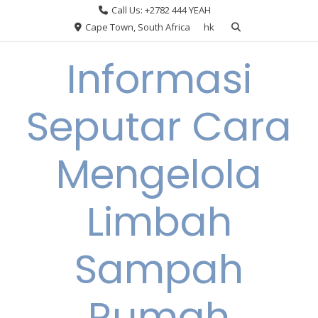
Skip
Call Us: +2782 444 YEAH
to
Cape Town, South Africa
hk
content
Informasi
Seputar Cara
Mengelola
Limbah
Sampah
Rumah