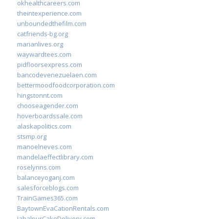
okhealthcareers.com
theintexperience.com
unboundedthefilm.com
catfriends-bg.org
marianlives.org
waywardtees.com
pidfloorsexpress.com
bancodevenezuelaen.com
bettermoodfoodcorporation.com
hingstonnt.com
chooseagender.com
hoverboardssale.com
alaskapolitics.com
stsmp.org
manoelneves.com
mandelaeffectlibrary.com
roselynns.com
balanceyoganj.com
salesforceblogs.com
TrainGames365.com
BaytownEvaCationRentals.com
JabalpurCakeDelivery.com