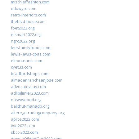
mischieffashion.com
eduwyre.com
retro-interiors.com
theblvd-boise.com
fpet2023.org
e-smart2022.org
ngrc2022.org
leesfamilyfoods.com
lewis-lewis-cpas.com
eleontennis.com
cyetus.com
bradfordshops.com
almadenranchsanjose.com
advocatevijay.com
adlibilimler2023.com
naswwebed.org
balithut-manado.org
alteregotradingcompany.org
aprce2022.com
ibie2022.com
sbcc-2022.com
AngolaOilAndGas2022.com