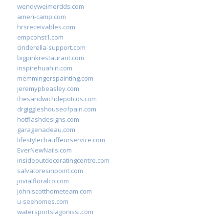
wendyweimerdds.com
ameri-camp.com
hrsreceivables.com
empconst1.com
cinderella-support.com
bigpinkrestaurant.com
inspirehuahin.com
memmingerspainting.com
jeremypbeasley.com
thesandwichdepotcos.com
drgiggleshouseofpain.com
hotflashdesigns.com
garagenadeau.com
lifestylechauffeurservice.com
EverNewNails.com
insideoutdecoratingcentre.com
salvatoresinpoint.com
jovialfloralco.com
johnlscotthometeam.com
u-seehomes.com
watersportslagonissi.com