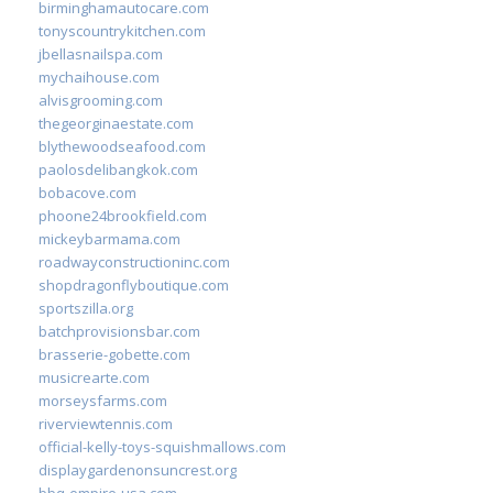
birminghamautocare.com
tonyscountrykitchen.com
jbellasnailspa.com
mychaihouse.com
alvisgrooming.com
thegeorginaestate.com
blythewoodseafood.com
paolosdelibangkok.com
bobacove.com
phoone24brookfield.com
mickeybarmama.com
roadwayconstructioninc.com
shopdragonflyboutique.com
sportszilla.org
batchprovisionsbar.com
brasserie-gobette.com
musicrearte.com
morseysfarms.com
riverviewtennis.com
official-kelly-toys-squishmallows.com
displaygardenonsuncrest.org
bbq-empire-usa.com