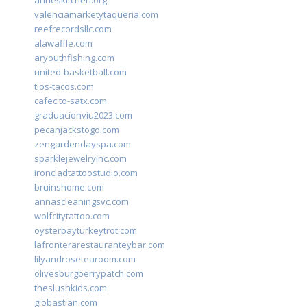
anneskitchen.org
valenciamarketytaqueria.com
reefrecordsllc.com
alawaffle.com
aryouthfishing.com
united-basketball.com
tios-tacos.com
cafecito-satx.com
graduacionviu2023.com
pecanjackstogo.com
zengardendayspa.com
sparklejewelryinc.com
ironcladtattoostudio.com
bruinshome.com
annascleaningsvc.com
wolfcitytattoo.com
oysterbayturkeytrot.com
lafronterarestauranteybar.com
lilyandrosetearoom.com
olivesburgberrypatch.com
theslushkids.com
giobastian.com