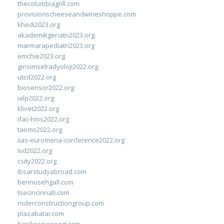
thecolumbiagrill.com
provisionscheeseandwineshoppe.com
khedi2023.org
akademikgeriatri2023.org
marmarapediatri2023.org
emchie2023.org
girisimselradyoloji2022.org
utcd2022.org
biosensor2022.org
ialp2022.org
klivet2022.org
ifac-hms2022.org
taoms2022.org
iias-euromena-conference2022.org
ivd2022.org
csity2022.org
ibsarstudyabroad.com
bennusehgall.com
tsecincinnati.com
roderconstructiongroup.com
plazabatai.com
hawkscayresort.com