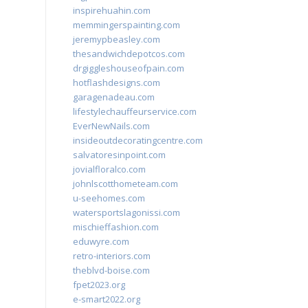
inspirehuahin.com
memmingerspainting.com
jeremypbeasley.com
thesandwichdepotcos.com
drgiggleshouseofpain.com
hotflashdesigns.com
garagenadeau.com
lifestylechauffeurservice.com
EverNewNails.com
insideoutdecoratingcentre.com
salvatoresinpoint.com
jovialfloralco.com
johnlscotthometeam.com
u-seehomes.com
watersportslagonissi.com
mischieffashion.com
eduwyre.com
retro-interiors.com
theblvd-boise.com
fpet2023.org
e-smart2022.org