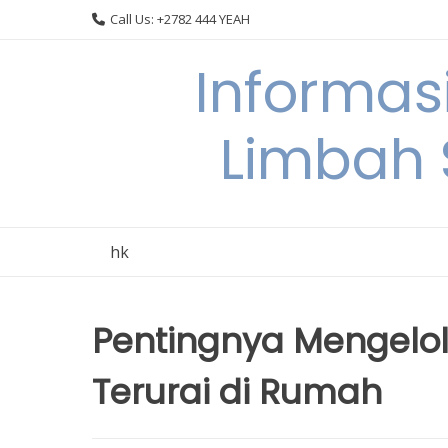
Skip
Call Us: +2782 444 YEAH
to
content
Informas
Limbah
hk
Pentingnya Mengelol
Terurai di Rumah