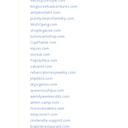
VersifyLifestyle.com
kingscreekadventures.com
antaeuslabs.com
purelycleanchemdry.com
WishOping.com
shoplegacee.com
bonvivantshop.com
CupPlante.com
mpzin.com
stcreal.com
PopUpFlea.com
valueml.com
rebeccatorresjewelry.com
jmpbliss.com
drjorgerico.com
queensushipa.com
wendyweimerdds.com
ameri-camp.com
hrsreceivables.com
empconst1.com
cinderella-support.com
bigpinkrestaurant.com