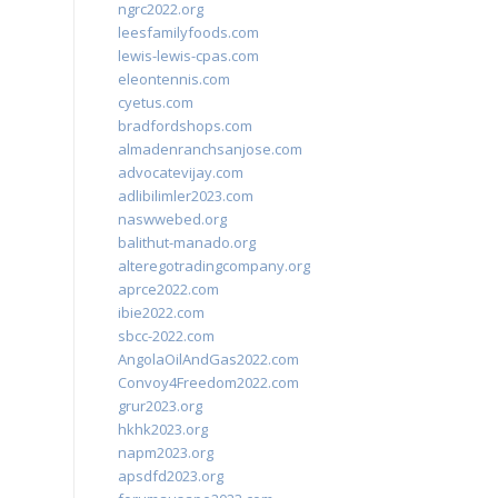
ngrc2022.org
leesfamilyfoods.com
lewis-lewis-cpas.com
eleontennis.com
cyetus.com
bradfordshops.com
almadenranchsanjose.com
advocatevijay.com
adlibilimler2023.com
naswwebed.org
balithut-manado.org
alteregotradingcompany.org
aprce2022.com
ibie2022.com
sbcc-2022.com
AngolaOilAndGas2022.com
Convoy4Freedom2022.com
grur2023.org
hkhk2023.org
napm2023.org
apsdfd2023.org