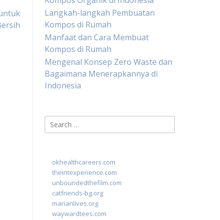
Kompos Organik di Indonesia
Langkah-langkah Pembuatan
untuk
Kompos di Rumah
ersih
Manfaat dan Cara Membuat
Kompos di Rumah
Mengenal Konsep Zero Waste dan
Bagaimana Menerapkannya di
Indonesia
Search
for:
okhealthcareers.com
theintexperience.com
unboundedthefilm.com
catfriends-bg.org
marianlives.org
waywardtees.com