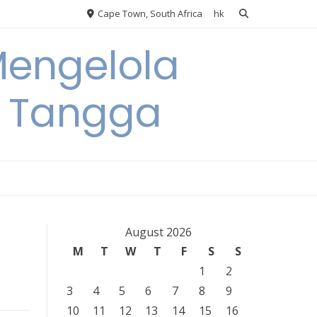
Cape Town, South Africa
hk
Mengelola
 Tangga
August 2026
M
T
W
T
F
S
S
1
2
3
4
5
6
7
8
9
10
11
12
13
14
15
16