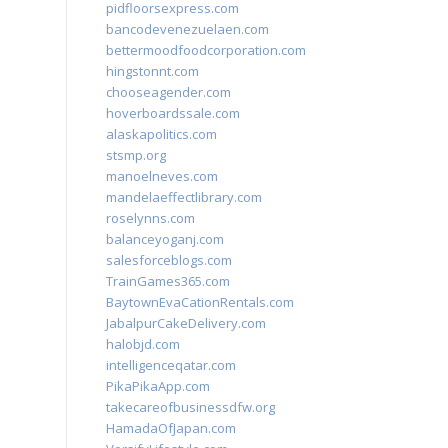
pidfloorsexpress.com
bancodevenezuelaen.com
bettermoodfoodcorporation.com
hingstonnt.com
chooseagender.com
hoverboardssale.com
alaskapolitics.com
stsmp.org
manoelneves.com
mandelaeffectlibrary.com
roselynns.com
balanceyoganj.com
salesforceblogs.com
TrainGames365.com
BaytownEvaCationRentals.com
JabalpurCakeDelivery.com
halobjd.com
intelligenceqatar.com
PikaPikaApp.com
takecareofbusinessdfw.org
HamadaOfJapan.com