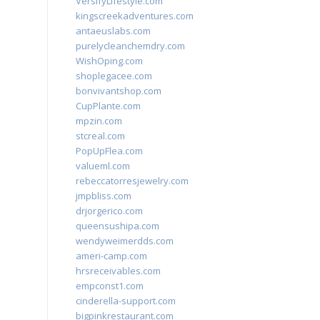
VersifyLifestyle.com
kingscreekadventures.com
antaeuslabs.com
purelycleanchemdry.com
WishOping.com
shoplegacee.com
bonvivantshop.com
CupPlante.com
mpzin.com
stcreal.com
PopUpFlea.com
valueml.com
rebeccatorresjewelry.com
jmpbliss.com
drjorgerico.com
queensushipa.com
wendyweimerdds.com
ameri-camp.com
hrsreceivables.com
empconst1.com
cinderella-support.com
bigpinkrestaurant.com