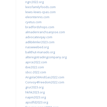
ngrc2022.org
leesfamilyfoods.com
lewis-lewis-cpas.com
eleontennis.com
cyetus.com
bradfordshops.com
almadenranchsanjose.com
advocatevijay.com
adlibilimler2023.com
naswwebed.org
balithut-manado.org
alteregotradingcompany.org
aprce2022.com
ibie2022.com
sbcc-2022.com
AngolaOilAndGas2022.com
Convoy4Freedom2022.com
grur2023.org
hkhk2023.org
napm2023.org
apsdfd2023.org