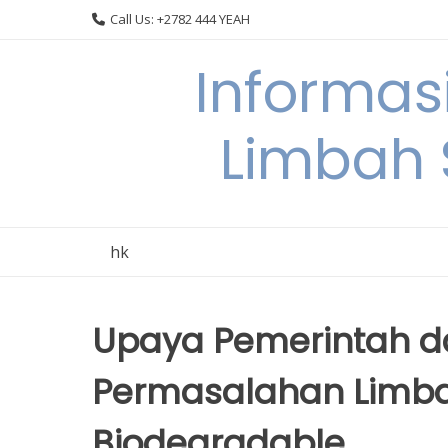
Skip
Call Us: +2782 444 YEAH
to
content
Informas
Limbah
hk
Upaya Pemerintah d
Permasalahan Limb
Biodegradable