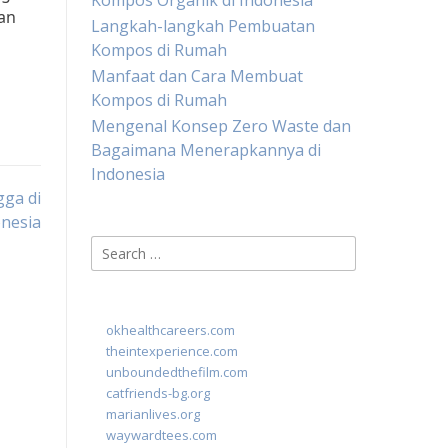
Kompos Organik di Indonesia
gan
Langkah-langkah Pembuatan
Kompos di Rumah
Manfaat dan Cara Membuat
Kompos di Rumah
Mengenal Konsep Zero Waste dan
Bagaimana Menerapkannya di
Indonesia
ga di
nesia
Search
for:
okhealthcareers.com
theintexperience.com
unboundedthefilm.com
catfriends-bg.org
marianlives.org
waywardtees.com