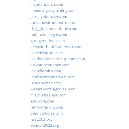
inspirehuahin.com
memmingerspainting.com
jeremypbeasley.com
thesandwichdepotcos.com
drgiggleshouseofpain.com
hotflashdesigns.com
garagenadeau.com
lifestylechauffeurservice.com
EverNewNails.com
insideoutdecoratingcentre.com
salvatoresinpoint.com
jovialfloralco.com
johnlscotthometeam.com
u-seehomes.com
watersportslagonissi.com
mischieffashion.com
eduwyre.com
retro-interiors.com
theblvd-boise.com
fpet2023.org
e-smart2022.org