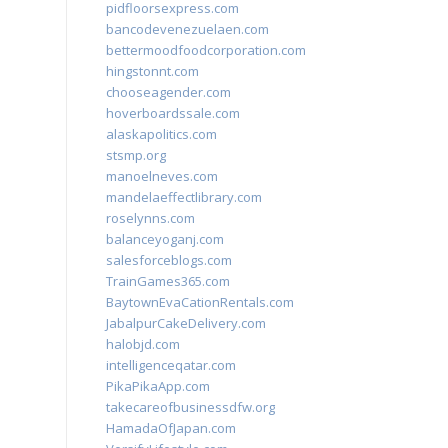
pidfloorsexpress.com
bancodevenezuelaen.com
bettermoodfoodcorporation.com
hingstonnt.com
chooseagender.com
hoverboardssale.com
alaskapolitics.com
stsmp.org
manoelneves.com
mandelaeffectlibrary.com
roselynns.com
balanceyoganj.com
salesforceblogs.com
TrainGames365.com
BaytownEvaCationRentals.com
JabalpurCakeDelivery.com
halobjd.com
intelligenceqatar.com
PikaPikaApp.com
takecareofbusinessdfw.org
HamadaOfJapan.com