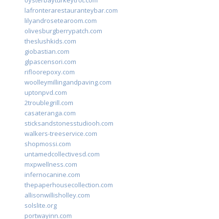
oysterbayturkeytrot.com
lafronterarestauranteybar.com
lilyandrosetearoom.com
olivesburgberrypatch.com
theslushkids.com
giobastian.com
glpascensori.com
rifloorepoxy.com
woolleymillingandpaving.com
uptonpvd.com
2troublegrill.com
casateranga.com
sticksandstonesstudiooh.com
walkers-treeservice.com
shopmossi.com
untamedcollectivesd.com
mxpwellness.com
infernocanine.com
thepaperhousecollection.com
allisonwillisholley.com
solslite.org
portwayinn.com