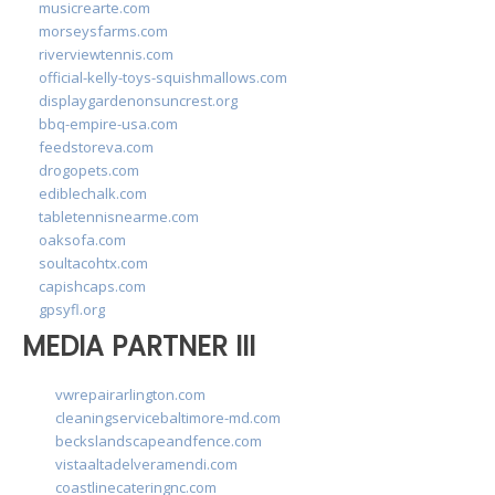
musicrearte.com
morseysfarms.com
riverviewtennis.com
official-kelly-toys-squishmallows.com
displaygardenonsuncrest.org
bbq-empire-usa.com
feedstoreva.com
drogopets.com
ediblechalk.com
tabletennisnearme.com
oaksofa.com
soultacohtx.com
capishcaps.com
gpsyfl.org
MEDIA PARTNER III
vwrepairarlington.com
cleaningservicebaltimore-md.com
beckslandscapeandfence.com
vistaaltadelveramendi.com
coastlinecateringnc.com