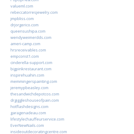
valueml.com
rebeccatorresjewelry.com
jmpbliss.com
drjorgerico.com
queensushipa.com
wendyweimerdds.com
ameri-camp.com
hrsreceivables.com
empconst1.com
cinderella-support.com
bigpinkrestaurant.com
inspirehuahin.com
memmingerspainting.com
jeremypbeasley.com
thesandwichdepotcos.com
drgiggleshouseofpain.com
hotflashdesigns.com
garagenadeau.com
lifestylechauffeurservice.com
EverNewNails.com
insideoutdecoratingcentre.com