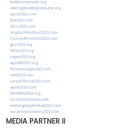
balithut-manado.org
alteregotradingcompany.org
aprce2022.com
ibie2022.com
sbcc-2022.com
AngolaOilAndGas2022.com
Convoy4Freedom2022.com
grur2023.org
hkhk2023.org
napm2023.org
apsdfd2023.org
forumausape2023.com
imkl2023.com
careerfaircsd2023.com
apsth2023.com
MedItRio2023.org
lcicon2023boston.com
waitangidayfestival2022.com
vacancesscolaires2022.com
MEDIA PARTNER II