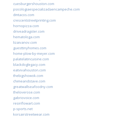
cuesburgershouston.com
psicologiaespecializadaencampeche.com
dmtacos.com
crescentstreetprinting.com
hornopizza.com
driveadragster.com
hematologa.com
lizaivanov.com
guesttinyhomes.com
home-plow-by-meyer.com
palatelatincuisine.com
blackdoglegacy.com
eatvivahouston.com
thebigshowok.com
chimeandstave.com
greatwallseafoodny.com
theloverose.com
gabriovoice.com
resinflowart.com
p-sports.net
korsairstreetwear.com