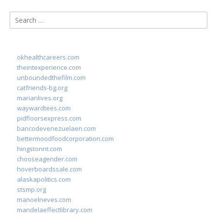
Search
for:
okhealthcareers.com
theintexperience.com
unboundedthefilm.com
catfriends-bg.org
marianlives.org
waywardtees.com
pidfloorsexpress.com
bancodevenezuelaen.com
bettermoodfoodcorporation.com
hingstonnt.com
chooseagender.com
hoverboardssale.com
alaskapolitics.com
stsmp.org
manoelneves.com
mandelaeffectlibrary.com