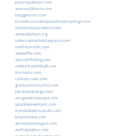
petshopallston.com
avenue26tacos.com
topgglasses.com
broadmoornailsspacoloradosprings.com
missblackpasadena.com
anneskitchen.org
valenciamarketytaqueria.com
reefrecordsllc.com
alawaffle.com
aryouthfishing.com
united-basketball.com
tios-tacos.com
cafecito-satx.com
graduacionviu2023.com
pecanjackstogo.com
zengardendayspa.com
sparklejewelryinc.com
ironcladtattoostudio.com
bruinshome.com
annascleaningsvc.com
wolfcitytattoo.com