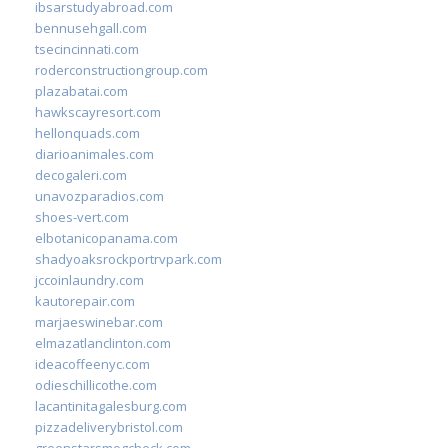
ibsarstudyabroad.com
bennusehgall.com
tsecincinnati.com
roderconstructiongroup.com
plazabatai.com
hawkscayresort.com
hellonquads.com
diarioanimales.com
decogaleri.com
unavozparadios.com
shoes-vert.com
elbotanicopanama.com
shadyoaksrockportrvpark.com
jccoinlaundry.com
kautorepair.com
marjaeswinebar.com
elmazatlanclinton.com
ideacoffeenyc.com
odieschillicothe.com
lacantinitagalesburg.com
pizzadeliverybristol.com
greenstarsmogcheck.com