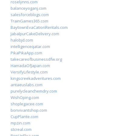
roselynns.com
balanceyoganj.com
salesforceblogs.com
TrainGames365.com
BaytownEvaCationRentals.com
JabalpurCakeDelivery.com
halobjd.com
intelligenceqatar.com
PikaPikaApp.com
takecareofbusinessdfw.org
HamadaOfJapan.com
VersifyLifestyle.com
kingscreekadventures.com
antaeuslabs.com
purelycleanchemdry.com
WishOping.com
shoplegacee.com
bonvivantshop.com
CupPlante.com
mpzin.com
stcreal.com
PopUpFlea.com