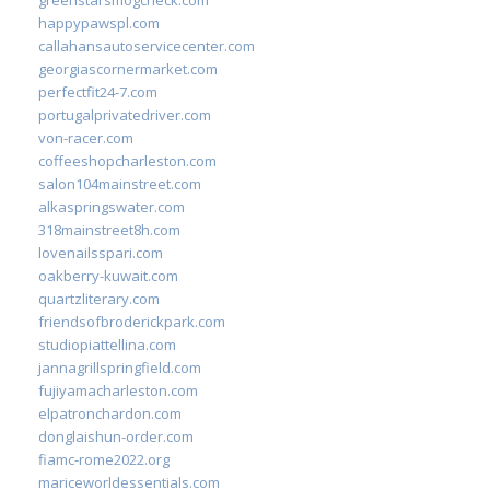
happypawspl.com
callahansautoservicecenter.com
georgiascornermarket.com
perfectfit24-7.com
portugalprivatedriver.com
von-racer.com
coffeeshopcharleston.com
salon104mainstreet.com
alkaspringswater.com
318mainstreet8h.com
lovenailsspari.com
oakberry-kuwait.com
quartzliterary.com
friendsofbroderickpark.com
studiopiattellina.com
jannagrillspringfield.com
fujiyamacharleston.com
elpatronchardon.com
donglaishun-order.com
fiamc-rome2022.org
mariceworldessentials.com