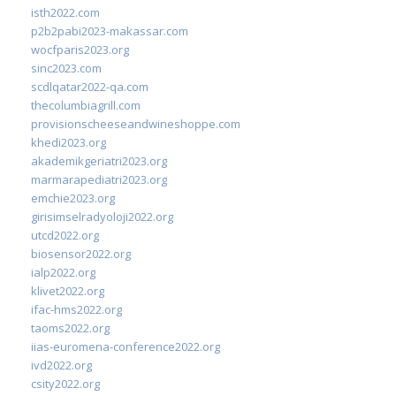
isth2022.com
p2b2pabi2023-makassar.com
wocfparis2023.org
sinc2023.com
scdlqatar2022-qa.com
thecolumbiagrill.com
provisionscheeseandwineshoppe.com
khedi2023.org
akademikgeriatri2023.org
marmarapediatri2023.org
emchie2023.org
girisimselradyoloji2022.org
utcd2022.org
biosensor2022.org
ialp2022.org
klivet2022.org
ifac-hms2022.org
taoms2022.org
iias-euromena-conference2022.org
ivd2022.org
csity2022.org