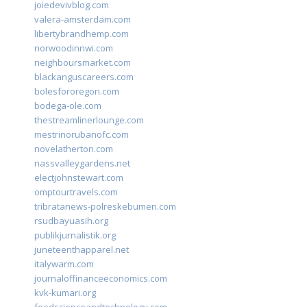
joiedevivblog.com
valera-amsterdam.com
libertybrandhemp.com
norwoodinnwi.com
neighboursmarket.com
blackanguscareers.com
bolesfororegon.com
bodega-ole.com
thestreamlinerlounge.com
mestrinorubanofc.com
novelatherton.com
nassvalleygardens.net
electjohnstewart.com
omptourtravels.com
tribratanews-polreskebumen.com
rsudbayuasih.org
publikjurnalistik.org
juneteenthapparel.net
italywarm.com
journaloffinanceeconomics.com
kvk-kumari.org