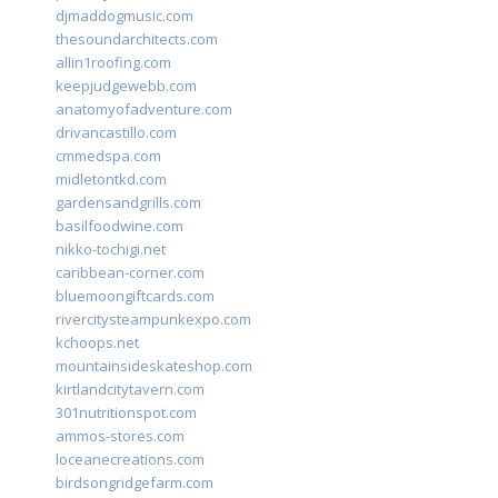
djmaddogmusic.com
thesoundarchitects.com
allin1roofing.com
keepjudgewebb.com
anatomyofadventure.com
drivancastillo.com
cmmedspa.com
midletontkd.com
gardensandgrills.com
basilfoodwine.com
nikko-tochigi.net
caribbean-corner.com
bluemoongiftcards.com
rivercitysteampunkexpo.com
kchoops.net
mountainsideskateshop.com
kirtlandcitytavern.com
301nutritionspot.com
ammos-stores.com
loceanecreations.com
birdsongridgefarm.com