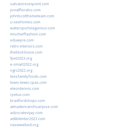
salvatoresinpoint.com
jovialfloralco.com
johnlscotthometeam.com
u-seehomes.com
watersportslagonissi.com
mischieffashion.com
eduwyre.com
retro-interiors.com
theblvd-boise.com
fpet2023.org
e-smart2022.org
ngrc2022.org
leesfamilyfoods.com
lewis-lewis-cpas.com
eleontennis.com
cyetus.com
bradfordshops.com
almadenranchsanjose.com
advocatevijay.com
adlibilimler2023.com
naswwebed.org