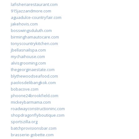
lafisheriarestaurant.com
915jazzandmore.com
aguadulce-countryfair.com
jakehovis.com
bosswingsduluth.com
birminghamautocare.com
tonyscountrykitchen.com
jbellasnailspa.com
mychaihouse.com
alvisgrooming.com
thegeorginaestate.com
blythewoodseafood.com
paolosdelibangkok.com
bobacove.com
phoone24brookfield.com
mickeybarmama.com
roadwayconstructioninc.com
shopdragonflyboutique.com
sportszilla.org
batchprovisionsbar.com
brasserie-gobette.com