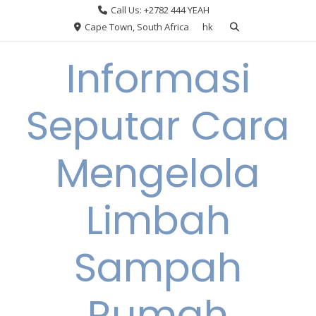
Skip
Call Us: +2782 444 YEAH
to
Cape Town, South Africa
hk
content
Informasi
Seputar Cara
Mengelola
Limbah
Sampah
Rumah