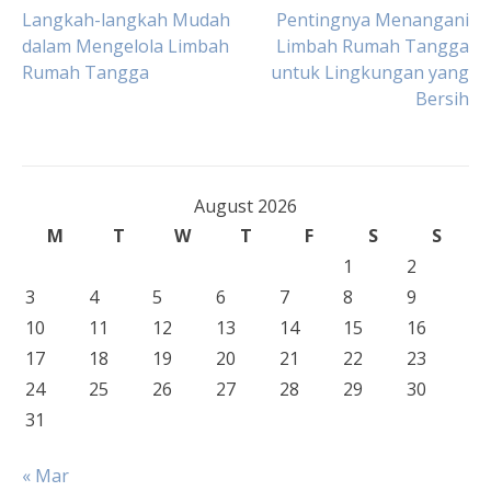
Post
Langkah-langkah Mudah
Pentingnya Menangani
dalam Mengelola Limbah
Limbah Rumah Tangga
Rumah Tangga
untuk Lingkungan yang
navigation
Bersih
August 2026
M
T
W
T
F
S
S
1
2
3
4
5
6
7
8
9
10
11
12
13
14
15
16
17
18
19
20
21
22
23
24
25
26
27
28
29
30
31
« Mar