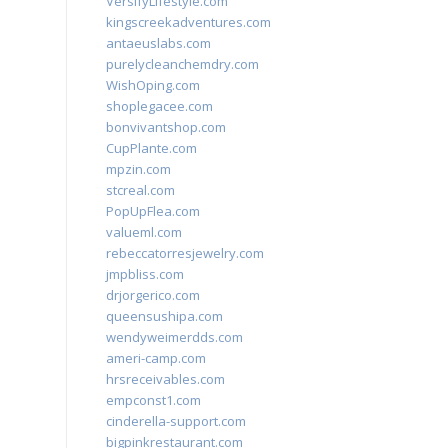
VersifyLifestyle.com
kingscreekadventures.com
antaeuslabs.com
purelycleanchemdry.com
WishOping.com
shoplegacee.com
bonvivantshop.com
CupPlante.com
mpzin.com
stcreal.com
PopUpFlea.com
valueml.com
rebeccatorresjewelry.com
jmpbliss.com
drjorgerico.com
queensushipa.com
wendyweimerdds.com
ameri-camp.com
hrsreceivables.com
empconst1.com
cinderella-support.com
bigpinkrestaurant.com