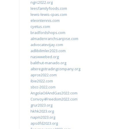
ngrc2022.org
leesfamilyfoods.com
lewis-lewis-cpas.com
eleontennis.com
cyetus.com
bradfordshops.com
almadenranchsanjose.com
advocatevijay.com
adlibilimler2023.com
naswwebed.org
balithut-manado.org
alteregotradingcompany.org
aprce2022.com
ibie2022.com
sbcc-2022.com
AngolaOilAndGas2022.com
Convoy4Freedom2022.com
grur2023.org
hkhk2023.org
napm2023.org
apsdfd2023.org