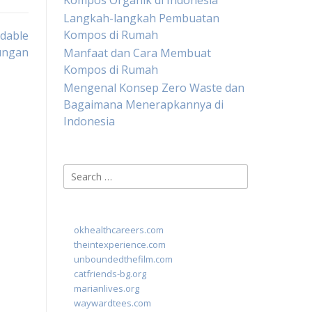
Kompos Organik di Indonesia
Langkah-langkah Pembuatan
Kompos di Rumah
dable
ungan
Manfaat dan Cara Membuat
Kompos di Rumah
Mengenal Konsep Zero Waste dan
Bagaimana Menerapkannya di
Indonesia
Search
for:
okhealthcareers.com
theintexperience.com
unboundedthefilm.com
catfriends-bg.org
marianlives.org
waywardtees.com