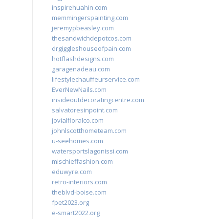
inspirehuahin.com
memmingerspainting.com
jeremypbeasley.com
thesandwichdepotcos.com
drgiggleshouseofpain.com
hotflashdesigns.com
garagenadeau.com
lifestylechauffeurservice.com
EverNewNails.com
insideoutdecoratingcentre.com
salvatoresinpoint.com
jovialfloralco.com
johnlscotthometeam.com
u-seehomes.com
watersportslagonissi.com
mischieffashion.com
eduwyre.com
retro-interiors.com
theblvd-boise.com
fpet2023.org
e-smart2022.org