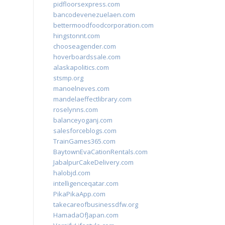
pidfloorsexpress.com
bancodevenezuelaen.com
bettermoodfoodcorporation.com
hingstonnt.com
chooseagender.com
hoverboardssale.com
alaskapolitics.com
stsmp.org
manoelneves.com
mandelaeffectlibrary.com
roselynns.com
balanceyoganj.com
salesforceblogs.com
TrainGames365.com
BaytownEvaCationRentals.com
JabalpurCakeDelivery.com
halobjd.com
intelligenceqatar.com
PikaPikaApp.com
takecareofbusinessdfw.org
HamadaOfJapan.com