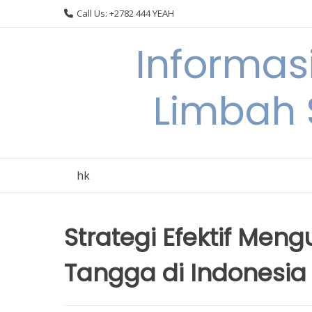
Skip
Call Us: +2782 444 YEAH
to
content
Informas
Limbah
hk
Strategi Efektif Me
Tangga di Indonesia