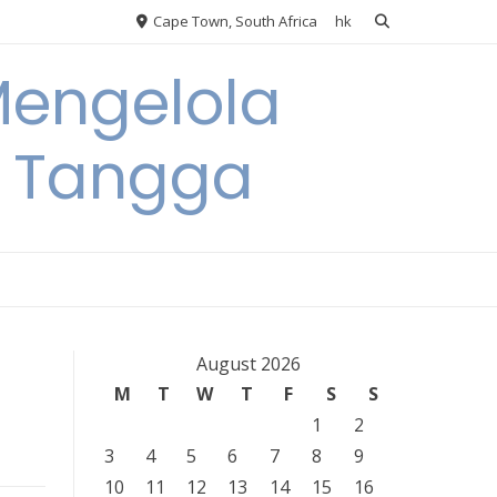
Cape Town, South Africa
hk
Mengelola
 Tangga
August 2026
M
T
W
T
F
S
S
1
2
3
4
5
6
7
8
9
10
11
12
13
14
15
16