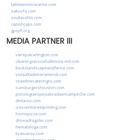
tabletennisnearme.com
oaksofa.com
soultacohtx.com
capishcaps.com
gpsyfl.org
MEDIA PARTNER III
vwrepairarlington.com
cleaningservicebaltimore-md.com
beckslandscapeandfence.com
vistaaltadelveramendi.com
coastlinecateringnc.com
cuesburgershouston.com
psicologiaespecializadaencampeche.com
dmtacos.com
crescentstreetprinting.com
hornopizza.com
driveadragster.com
hematologa.com
lizaivanov.com