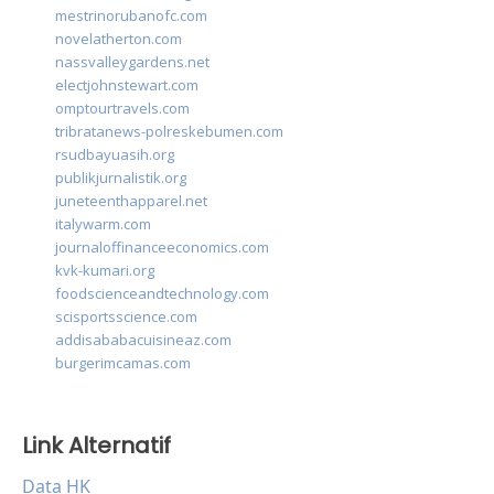
mestrinorubanofc.com
novelatherton.com
nassvalleygardens.net
electjohnstewart.com
omptourtravels.com
tribratanews-polreskebumen.com
rsudbayuasih.org
publikjurnalistik.org
juneteenthapparel.net
italywarm.com
journaloffinanceeconomics.com
kvk-kumari.org
foodscienceandtechnology.com
scisportsscience.com
addisababacuisineaz.com
burgerimcamas.com
Link Alternatif
Data HK