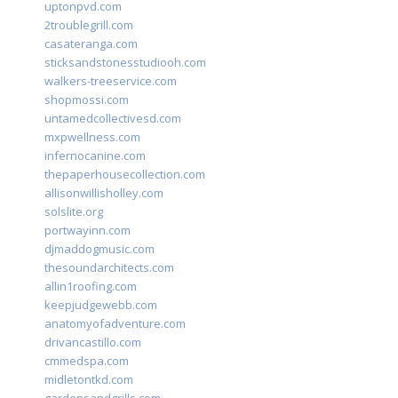
uptonpvd.com
2troublegrill.com
casateranga.com
sticksandstonesstudiooh.com
walkers-treeservice.com
shopmossi.com
untamedcollectivesd.com
mxpwellness.com
infernocanine.com
thepaperhousecollection.com
allisonwillisholley.com
solslite.org
portwayinn.com
djmaddogmusic.com
thesoundarchitects.com
allin1roofing.com
keepjudgewebb.com
anatomyofadventure.com
drivancastillo.com
cmmedspa.com
midletontkd.com