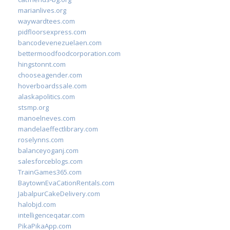
marianlives.org
waywardtees.com
pidfloorsexpress.com
bancodevenezuelaen.com
bettermoodfoodcorporation.com
hingstonnt.com
chooseagender.com
hoverboardssale.com
alaskapolitics.com
stsmp.org
manoelneves.com
mandelaeffectlibrary.com
roselynns.com
balanceyoganj.com
salesforceblogs.com
TrainGames365.com
BaytownEvaCationRentals.com
JabalpurCakeDelivery.com
halobjd.com
intelligenceqatar.com
PikaPikaApp.com