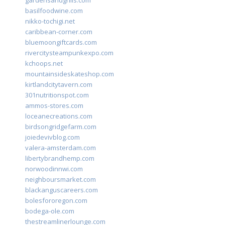
gardensandgrills.com
basilfoodwine.com
nikko-tochigi.net
caribbean-corner.com
bluemoongiftcards.com
rivercitysteampunkexpo.com
kchoops.net
mountainsideskateshop.com
kirtlandcitytavern.com
301nutritionspot.com
ammos-stores.com
loceanecreations.com
birdsongridgefarm.com
joiedevivblog.com
valera-amsterdam.com
libertybrandhemp.com
norwoodinnwi.com
neighboursmarket.com
blackanguscareers.com
bolesfororegon.com
bodega-ole.com
thestreamlinerlounge.com