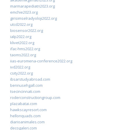
marmarapediatri2023.org
emchie2023.org
girisimselradyoloji2022.org
utcd2022.org
biosensor2022.org
ialp2022.org
klivet2022.org
ifac-hms2022.org
taoms2022.org
iias-euromena-conference2022.org
ivd2022.org
csity2022.org
ibsarstudyabroad.com
bennusehgall.com
tsecincinnati.com
roderconstructiongroup.com
plazabatai.com
hawkscayresort.com
hellonquads.com
diarioanimales.com
decogaleri.com