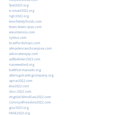
fpet2023.org
e-smart2022.org
ngrc2022.org
leesfamilyfoods.com
lewis-lewis-cpas.com
eleontennis.com
cyetus.com
bradfordshops.com
almadenranchsanjose.com
advocatevijay.com
adlibilimler2023.com
naswwebed.org
balithut-manado.org
alteregotradingcompany.org
aprce2022.com
ibie2022.com
sbcc-2022.com
AngolaOilAndGas2022.com
Convoy4Freedom2022.com
grur2023.org
hkhk2023.org