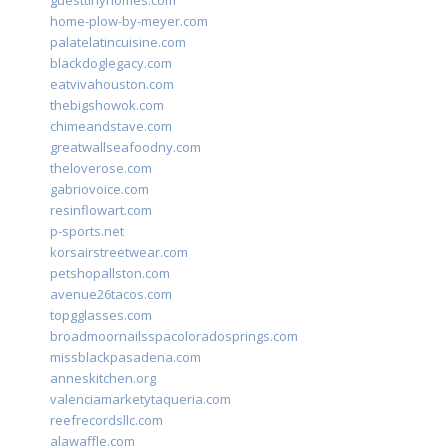
guesttinyhomes.com
home-plow-by-meyer.com
palatelatincuisine.com
blackdoglegacy.com
eatvivahouston.com
thebigshowok.com
chimeandstave.com
greatwallseafoodny.com
theloverose.com
gabriovoice.com
resinflowart.com
p-sports.net
korsairstreetwear.com
petshopallston.com
avenue26tacos.com
topgglasses.com
broadmoornailsspacoloradosprings.com
missblackpasadena.com
anneskitchen.org
valenciamarketytaqueria.com
reefrecordsllc.com
alawaffle.com