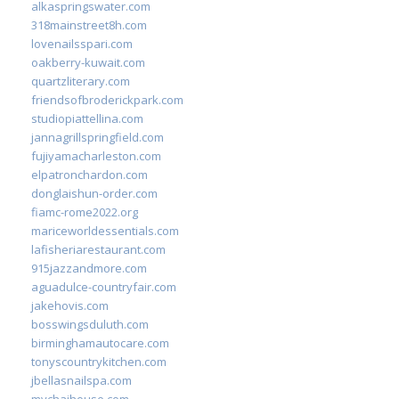
alkaspringswater.com
318mainstreet8h.com
lovenailsspari.com
oakberry-kuwait.com
quartzliterary.com
friendsofbroderickpark.com
studiopiattellina.com
jannagrillspringfield.com
fujiyamacharleston.com
elpatronchardon.com
donglaishun-order.com
fiamc-rome2022.org
mariceworldessentials.com
lafisheriarestaurant.com
915jazzandmore.com
aguadulce-countryfair.com
jakehovis.com
bosswingsduluth.com
birminghamautocare.com
tonyscountrykitchen.com
jbellasnailspa.com
mychaihouse.com