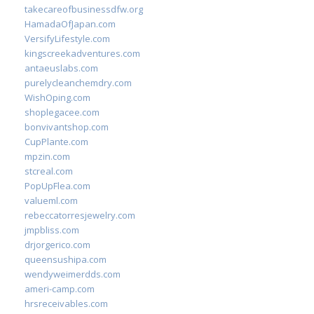
takecareofbusinessdfw.org
HamadaOfJapan.com
VersifyLifestyle.com
kingscreekadventures.com
antaeuslabs.com
purelycleanchemdry.com
WishOping.com
shoplegacee.com
bonvivantshop.com
CupPlante.com
mpzin.com
stcreal.com
PopUpFlea.com
valueml.com
rebeccatorresjewelry.com
jmpbliss.com
drjorgerico.com
queensushipa.com
wendyweimerdds.com
ameri-camp.com
hrsreceivables.com