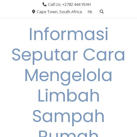
Skip
Call Us: +2782 444 YEAH
to
Cape Town, South Africa
hk
content
Informasi
Seputar Cara
Mengelola
Limbah
Sampah
Rumah