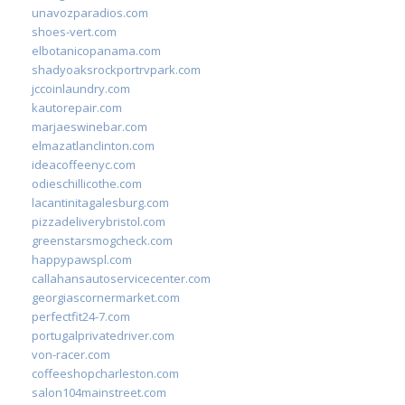
unavozparadios.com
shoes-vert.com
elbotanicopanama.com
shadyoaksrockportrvpark.com
jccoinlaundry.com
kautorepair.com
marjaeswinebar.com
elmazatlanclinton.com
ideacoffeenyc.com
odieschillicothe.com
lacantinitagalesburg.com
pizzadeliverybristol.com
greenstarsmogcheck.com
happypawspl.com
callahansautoservicecenter.com
georgiascornermarket.com
perfectfit24-7.com
portugalprivatedriver.com
von-racer.com
coffeeshopcharleston.com
salon104mainstreet.com