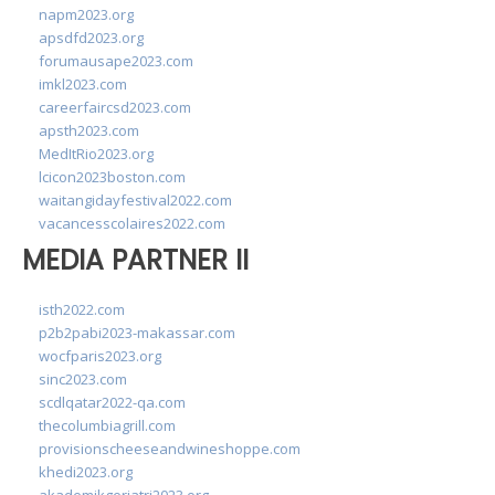
napm2023.org
apsdfd2023.org
forumausape2023.com
imkl2023.com
careerfaircsd2023.com
apsth2023.com
MedItRio2023.org
lcicon2023boston.com
waitangidayfestival2022.com
vacancesscolaires2022.com
MEDIA PARTNER II
isth2022.com
p2b2pabi2023-makassar.com
wocfparis2023.org
sinc2023.com
scdlqatar2022-qa.com
thecolumbiagrill.com
provisionscheeseandwineshoppe.com
khedi2023.org
akademikgeriatri2023.org