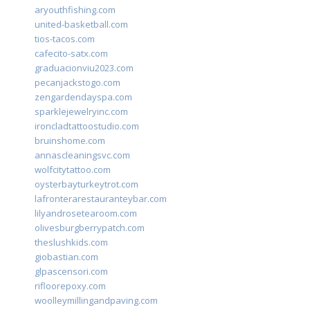
aryouthfishing.com
united-basketball.com
tios-tacos.com
cafecito-satx.com
graduacionviu2023.com
pecanjackstogo.com
zengardendayspa.com
sparklejewelryinc.com
ironcladtattoostudio.com
bruinshome.com
annascleaningsvc.com
wolfcitytattoo.com
oysterbayturkeytrot.com
lafronterarestauranteybar.com
lilyandrosetearoom.com
olivesburgberrypatch.com
theslushkids.com
giobastian.com
glpascensori.com
rifloorepoxy.com
woolleymillingandpaving.com