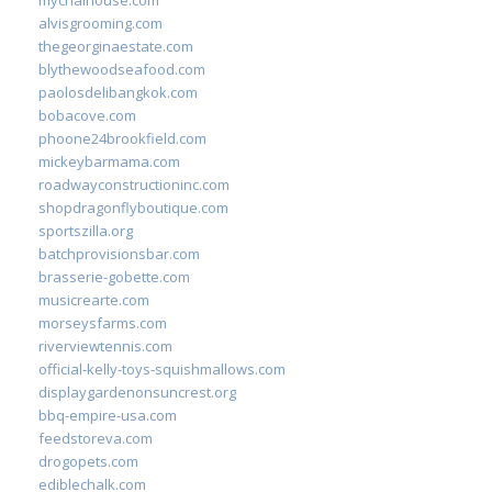
alvisgrooming.com
thegeorginaestate.com
blythewoodseafood.com
paolosdelibangkok.com
bobacove.com
phoone24brookfield.com
mickeybarmama.com
roadwayconstructioninc.com
shopdragonflyboutique.com
sportszilla.org
batchprovisionsbar.com
brasserie-gobette.com
musicrearte.com
morseysfarms.com
riverviewtennis.com
official-kelly-toys-squishmallows.com
displaygardenonsuncrest.org
bbq-empire-usa.com
feedstoreva.com
drogopets.com
ediblechalk.com