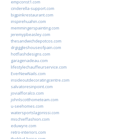
empconst1.com
cinderella-support.com
bigpinkrestaurant.com
inspirehuahin.com
memmingerspainting.com
jeremypbeasley.com
thesandwichdepotcos.com
drgiggleshouseofpain.com
hotflashdesigns.com
garagenadeau.com
lifestylechauffeurservice.com
EverNewNails.com
insideoutdecoratingcentre.com
salvatoresinpoint.com
jovialfloralco.com
johnlscotthometeam.com
u-seehomes.com
watersportslagonissi.com
mischieffashion.com
eduwyre.com
retro-interiors.com
theblvd-boise.com