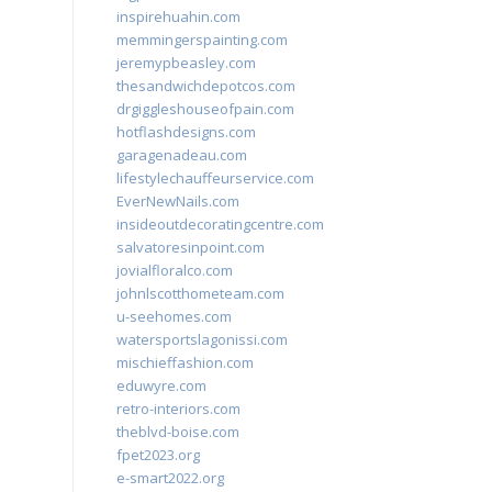
inspirehuahin.com
memmingerspainting.com
jeremypbeasley.com
thesandwichdepotcos.com
drgiggleshouseofpain.com
hotflashdesigns.com
garagenadeau.com
lifestylechauffeurservice.com
EverNewNails.com
insideoutdecoratingcentre.com
salvatoresinpoint.com
jovialfloralco.com
johnlscotthometeam.com
u-seehomes.com
watersportslagonissi.com
mischieffashion.com
eduwyre.com
retro-interiors.com
theblvd-boise.com
fpet2023.org
e-smart2022.org