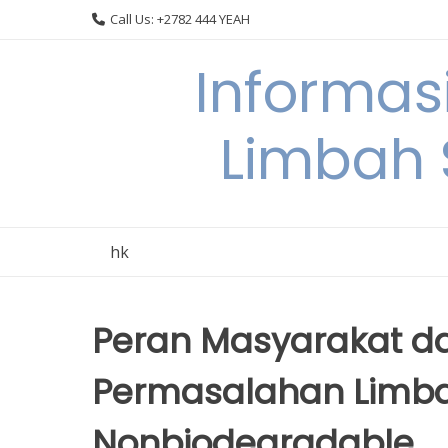
Skip
Call Us: +2782 444 YEAH
to
content
Informas
Limbah
hk
Peran Masyarakat d
Permasalahan Limb
Nonbiodegradable