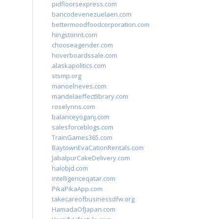
pidfloorsexpress.com
bancodevenezuelaen.com
bettermoodfoodcorporation.com
hingstonnt.com
chooseagender.com
hoverboardssale.com
alaskapolitics.com
stsmp.org
manoelneves.com
mandelaeffectlibrary.com
roselynns.com
balanceyoganj.com
salesforceblogs.com
TrainGames365.com
BaytownEvaCationRentals.com
JabalpurCakeDelivery.com
halobjd.com
intelligenceqatar.com
PikaPikaApp.com
takecareofbusinessdfw.org
HamadaOfJapan.com