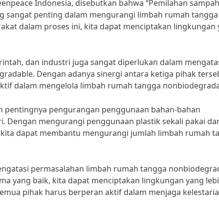
Greenpeace Indonesia, disebutkan bahwa “Pemilahan sampa
ng sangat penting dalam mengurangi limbah rumah tangga
kat dalam proses ini, kita dapat menciptakan lingkungan
rintah, dan industri juga sangat diperlukan dalam mengata
adable. Dengan adanya sinergi antara ketiga pihak terse
efektif dalam mengelola limbah rumah tangga nonbiodegrada
akan pentingnya pengurangan penggunaan bahan-bahan
i. Dengan mengurangi penggunaan plastik sekali pakai da
 kita dapat membantu mengurangi jumlah limbah rumah t
engatasi permasalahan limbah rumah tangga nonbiodegra
ma yang baik, kita dapat menciptakan lingkungan yang leb
emua pihak harus berperan aktif dalam menjaga kelestari