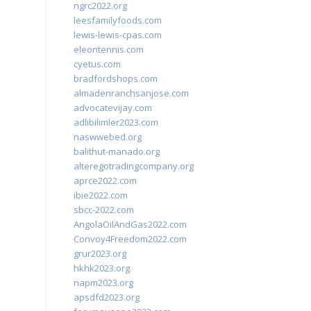
ngrc2022.org
leesfamilyfoods.com
lewis-lewis-cpas.com
eleontennis.com
cyetus.com
bradfordshops.com
almadenranchsanjose.com
advocatevijay.com
adlibilimler2023.com
naswwebed.org
balithut-manado.org
alteregotradingcompany.org
aprce2022.com
ibie2022.com
sbcc-2022.com
AngolaOilAndGas2022.com
Convoy4Freedom2022.com
grur2023.org
hkhk2023.org
napm2023.org
apsdfd2023.org