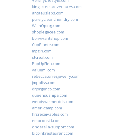
VersifyLifestyle.com
kingscreekadventures.com
antaeuslabs.com
purelycleanchemdry.com
WishOping.com
shoplegacee.com
bonvivantshop.com
CupPlante.com
mpzin.com
stcreal.com
PopUpFlea.com
valueml.com
rebeccatorresjewelry.com
jmpbliss.com
drjorgerico.com
queensushipa.com
wendyweimerdds.com
ameri-camp.com
hrsreceivables.com
empconst1.com
cinderella-support.com
bigpinkrestaurant.com