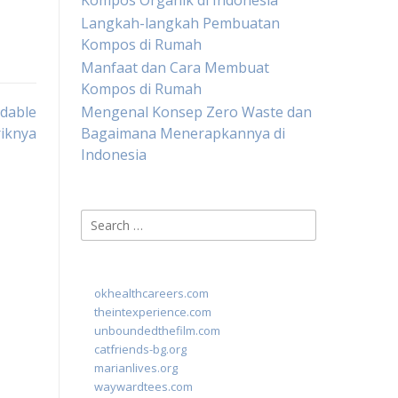
Kompos Organik di Indonesia
Langkah-langkah Pembuatan
Kompos di Rumah
Manfaat dan Cara Membuat
Kompos di Rumah
dable
Mengenal Konsep Zero Waste dan
riknya
Bagaimana Menerapkannya di
Indonesia
Search
for:
okhealthcareers.com
theintexperience.com
unboundedthefilm.com
catfriends-bg.org
marianlives.org
waywardtees.com