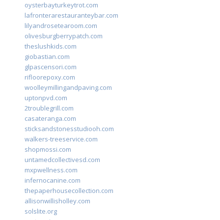
oysterbayturkeytrot.com
lafronterarestauranteybar.com
lilyandrosetearoom.com
olivesburgberrypatch.com
theslushkids.com
giobastian.com
glpascensori.com
rifloorepoxy.com
woolleymillingandpaving.com
uptonpvd.com
2troublegrill.com
casateranga.com
sticksandstonesstudiooh.com
walkers-treeservice.com
shopmossi.com
untamedcollectivesd.com
mxpwellness.com
infernocanine.com
thepaperhousecollection.com
allisonwillisholley.com
solslite.org