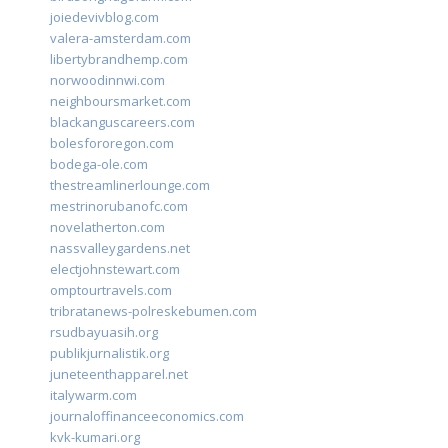
joiedevivblog.com
valera-amsterdam.com
libertybrandhemp.com
norwoodinnwi.com
neighboursmarket.com
blackanguscareers.com
bolesfororegon.com
bodega-ole.com
thestreamlinerlounge.com
mestrinorubanofc.com
novelatherton.com
nassvalleygardens.net
electjohnstewart.com
omptourtravels.com
tribratanews-polreskebumen.com
rsudbayuasih.org
publikjurnalistik.org
juneteenthapparel.net
italywarm.com
journaloffinanceeconomics.com
kvk-kumari.org