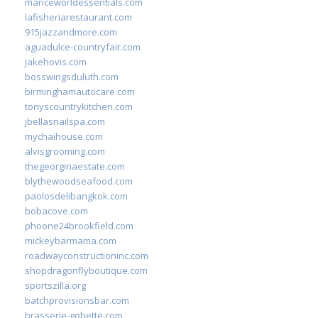
mariceworldessentials.com
lafisheriarestaurant.com
915jazzandmore.com
aguadulce-countryfair.com
jakehovis.com
bosswingsduluth.com
birminghamautocare.com
tonyscountrykitchen.com
jbellasnailspa.com
mychaihouse.com
alvisgrooming.com
thegeorginaestate.com
blythewoodseafood.com
paolosdelibangkok.com
bobacove.com
phoone24brookfield.com
mickeybarmama.com
roadwayconstructioninc.com
shopdragonflyboutique.com
sportszilla.org
batchprovisionsbar.com
brasserie-gobette.com