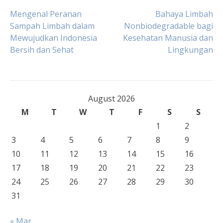
Post
Mengenal Peranan
Bahaya Limbah
Sampah Limbah dalam
Nonbiodegradable bagi
Mewujudkan Indonesia
Kesehatan Manusia dan
navigation
Bersih dan Sehat
Lingkungan
August 2026
M
T
W
T
F
S
S
1
2
3
4
5
6
7
8
9
10
11
12
13
14
15
16
17
18
19
20
21
22
23
24
25
26
27
28
29
30
31
« Mar