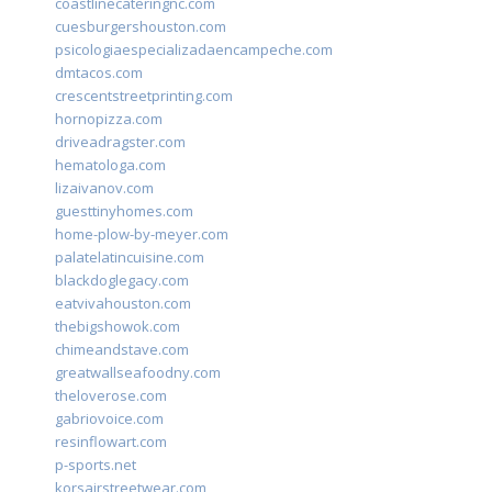
coastlinecateringnc.com
cuesburgershouston.com
psicologiaespecializadaencampeche.com
dmtacos.com
crescentstreetprinting.com
hornopizza.com
driveadragster.com
hematologa.com
lizaivanov.com
guesttinyhomes.com
home-plow-by-meyer.com
palatelatincuisine.com
blackdoglegacy.com
eatvivahouston.com
thebigshowok.com
chimeandstave.com
greatwallseafoodny.com
theloverose.com
gabriovoice.com
resinflowart.com
p-sports.net
korsairstreetwear.com