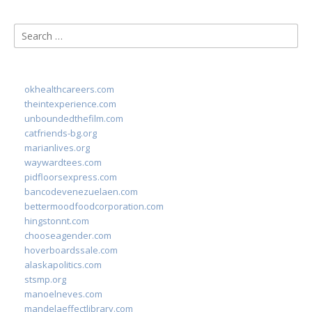
Search
for:
okhealthcareers.com
theintexperience.com
unboundedthefilm.com
catfriends-bg.org
marianlives.org
waywardtees.com
pidfloorsexpress.com
bancodevenezuelaen.com
bettermoodfoodcorporation.com
hingstonnt.com
chooseagender.com
hoverboardssale.com
alaskapolitics.com
stsmp.org
manoelneves.com
mandelaeffectlibrary.com