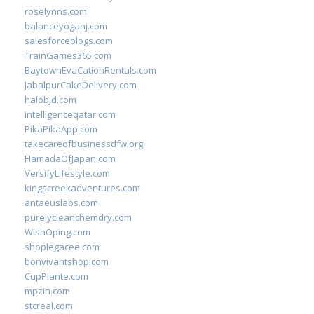
roselynns.com
balanceyoganj.com
salesforceblogs.com
TrainGames365.com
BaytownEvaCationRentals.com
JabalpurCakeDelivery.com
halobjd.com
intelligenceqatar.com
PikaPikaApp.com
takecareofbusinessdfw.org
HamadaOfJapan.com
VersifyLifestyle.com
kingscreekadventures.com
antaeuslabs.com
purelycleanchemdry.com
WishOping.com
shoplegacee.com
bonvivantshop.com
CupPlante.com
mpzin.com
stcreal.com