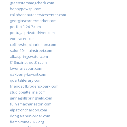
greenstarsmogcheck.com
happypawspl.com
callahansautoservicecenter.com
georgiascornermarket.com
perfectfit24-7.com
portugalprivatedriver.com
von-racer.com
coffeeshopcharleston.com
salon104mainstreet.com
alkaspringswater.com
318mainstreet8h.com
lovenailsspari.com
oakberry-kuwait.com
quartzliterary.com
friendsofbroderickpark.com
studiopiattellina.com
jannagrillspringfield.com
fujiyamacharleston.com
elpatronchardon.com
donglaishun-order.com
fiamc-rome2022.org