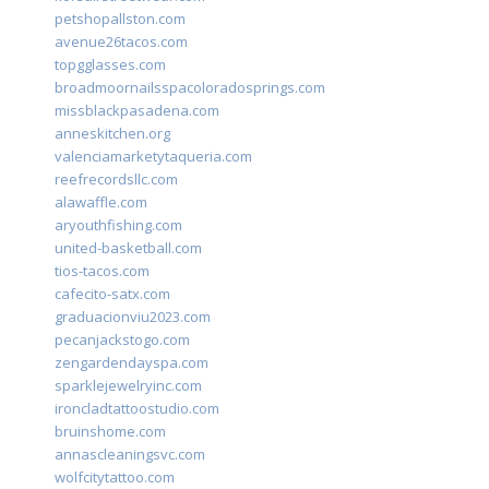
petshopallston.com
avenue26tacos.com
topgglasses.com
broadmoornailsspacoloradosprings.com
missblackpasadena.com
anneskitchen.org
valenciamarketytaqueria.com
reefrecordsllc.com
alawaffle.com
aryouthfishing.com
united-basketball.com
tios-tacos.com
cafecito-satx.com
graduacionviu2023.com
pecanjackstogo.com
zengardendayspa.com
sparklejewelryinc.com
ironcladtattoostudio.com
bruinshome.com
annascleaningsvc.com
wolfcitytattoo.com