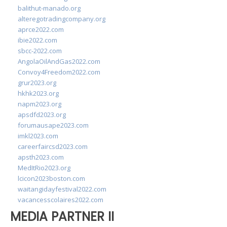
balithut-manado.org
alteregotradingcompany.org
aprce2022.com
ibie2022.com
sbcc-2022.com
AngolaOilAndGas2022.com
Convoy4Freedom2022.com
grur2023.org
hkhk2023.org
napm2023.org
apsdfd2023.org
forumausape2023.com
imkl2023.com
careerfaircsd2023.com
apsth2023.com
MedItRio2023.org
lcicon2023boston.com
waitangidayfestival2022.com
vacancesscolaires2022.com
MEDIA PARTNER II