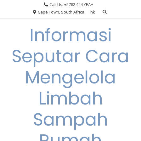
Skip
Call Us: +2782 444 YEAH
to
Cape Town, South Africa
hk
content
Informasi
Seputar Cara
Mengelola
Limbah
Sampah
Rumah