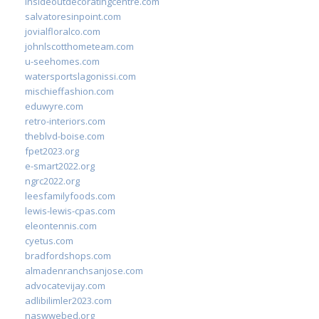
insideoutdecoratingcentre.com
salvatoresinpoint.com
jovialfloralco.com
johnlscotthometeam.com
u-seehomes.com
watersportslagonissi.com
mischieffashion.com
eduwyre.com
retro-interiors.com
theblvd-boise.com
fpet2023.org
e-smart2022.org
ngrc2022.org
leesfamilyfoods.com
lewis-lewis-cpas.com
eleontennis.com
cyetus.com
bradfordshops.com
almadenranchsanjose.com
advocatevijay.com
adlibilimler2023.com
naswwebed.org