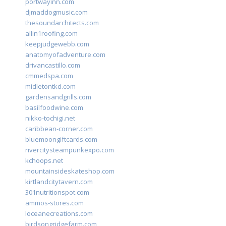
portwayinn.com
djmaddogmusic.com
thesoundarchitects.com
allin1roofing.com
keepjudgewebb.com
anatomyofadventure.com
drivancastillo.com
cmmedspa.com
midletontkd.com
gardensandgrills.com
basilfoodwine.com
nikko-tochigi.net
caribbean-corner.com
bluemoongiftcards.com
rivercitysteampunkexpo.com
kchoops.net
mountainsideskateshop.com
kirtlandcitytavern.com
301nutritionspot.com
ammos-stores.com
loceanecreations.com
birdsongridgefarm.com