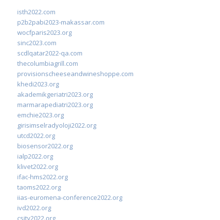
isth2022.com
p2b2pabi2023-makassar.com
wocfparis2023.org
sinc2023.com
scdlqatar2022-qa.com
thecolumbiagrill.com
provisionscheeseandwineshoppe.com
khedi2023.org
akademikgeriatri2023.org
marmarapediatri2023.org
emchie2023.org
girisimselradyoloji2022.org
utcd2022.org
biosensor2022.org
ialp2022.org
klivet2022.org
ifac-hms2022.org
taoms2022.org
iias-euromena-conference2022.org
ivd2022.org
csity2022.org