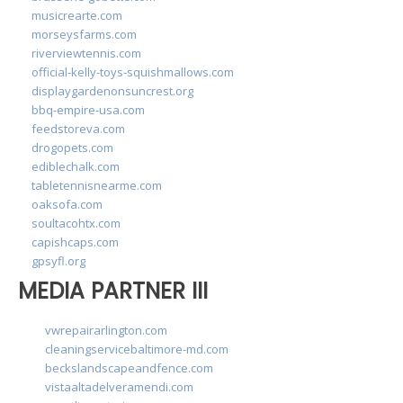
musicrearte.com
morseysfarms.com
riverviewtennis.com
official-kelly-toys-squishmallows.com
displaygardenonsuncrest.org
bbq-empire-usa.com
feedstoreva.com
drogopets.com
ediblechalk.com
tabletennisnearme.com
oaksofa.com
soultacohtx.com
capishcaps.com
gpsyfl.org
MEDIA PARTNER III
vwrepairarlington.com
cleaningservicebaltimore-md.com
beckslandscapeandfence.com
vistaaltadelveramendi.com