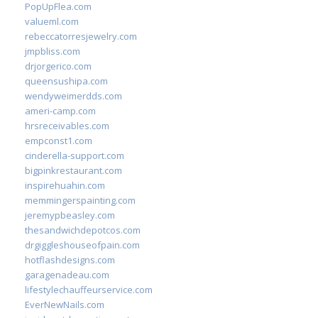
PopUpFlea.com
valueml.com
rebeccatorresjewelry.com
jmpbliss.com
drjorgerico.com
queensushipa.com
wendyweimerdds.com
ameri-camp.com
hrsreceivables.com
empconst1.com
cinderella-support.com
bigpinkrestaurant.com
inspirehuahin.com
memmingerspainting.com
jeremypbeasley.com
thesandwichdepotcos.com
drgiggleshouseofpain.com
hotflashdesigns.com
garagenadeau.com
lifestylechauffeurservice.com
EverNewNails.com