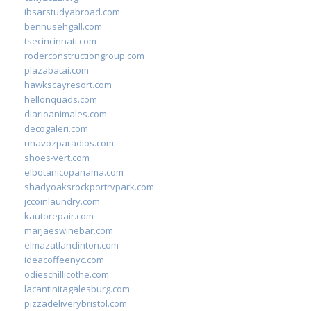
ibsarstudyabroad.com
bennusehgall.com
tsecincinnati.com
roderconstructiongroup.com
plazabatai.com
hawkscayresort.com
hellonquads.com
diarioanimales.com
decogaleri.com
unavozparadios.com
shoes-vert.com
elbotanicopanama.com
shadyoaksrockportrvpark.com
jccoinlaundry.com
kautorepair.com
marjaeswinebar.com
elmazatlanclinton.com
ideacoffeenyc.com
odieschillicothe.com
lacantinitagalesburg.com
pizzadeliverybristol.com