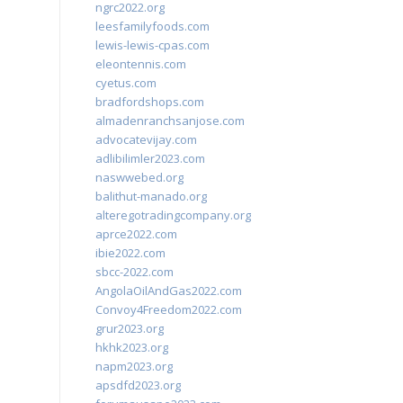
ngrc2022.org
leesfamilyfoods.com
lewis-lewis-cpas.com
eleontennis.com
cyetus.com
bradfordshops.com
almadenranchsanjose.com
advocatevijay.com
adlibilimler2023.com
naswwebed.org
balithut-manado.org
alteregotradingcompany.org
aprce2022.com
ibie2022.com
sbcc-2022.com
AngolaOilAndGas2022.com
Convoy4Freedom2022.com
grur2023.org
hkhk2023.org
napm2023.org
apsdfd2023.org