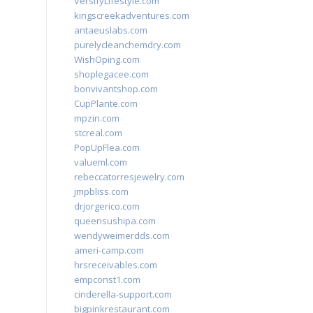
VersifyLifestyle.com
kingscreekadventures.com
antaeuslabs.com
purelycleanchemdry.com
WishOping.com
shoplegacee.com
bonvivantshop.com
CupPlante.com
mpzin.com
stcreal.com
PopUpFlea.com
valueml.com
rebeccatorresjewelry.com
jmpbliss.com
drjorgerico.com
queensushipa.com
wendyweimerdds.com
ameri-camp.com
hrsreceivables.com
empconst1.com
cinderella-support.com
bigpinkrestaurant.com