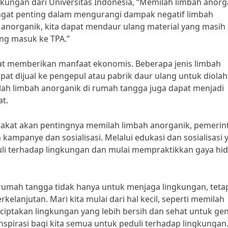
gkungan dari Universitas Indonesia, “Memilah limbah anorg
ngat penting dalam mengurangi dampak negatif limbah
anorganik, kita dapat mendaur ulang material yang masih 
ng masuk ke TPA.”
pat memberikan manfaat ekonomis. Beberapa jenis limbah
apat dijual ke pengepul atau pabrik daur ulang untuk diolah
ah limbah anorganik di rumah tangga juga dapat menjadi
t.
kat akan pentingnya memilah limbah anorganik, pemerin
ampanye dan sosialisasi. Melalui edukasi dan sosialisasi 
uli terhadap lingkungan dan mulai mempraktikkan gaya hi
 rumah tangga tidak hanya untuk menjaga lingkungan, teta
anjutan. Mari kita mulai dari hal kecil, seperti memilah
iptakan lingkungan yang lebih bersih dan sehat untuk gen
nspirasi bagi kita semua untuk peduli terhadap lingkungan