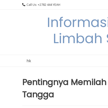
Skip
Call Us: +2782 444 YEAH
to
content
Informas
Limbah
hk
Pentingnya Memilah
Tangga