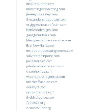
inspirehuahin.com
memmingerspainting.com
jeremypbeasley.com
thesandwichdepotcos.com
drgiggleshouseofpain.com
hotflashdesigns.com
garagenadeau.com
lifestylechauffeurservice.com
EverNewNails.com
insideoutdecoratingcentre.com
salvatoresinpoint.com
jovialfloralco.com
johnlscotthometeam.com
u-seehomes.com
watersportslagonissi.com
mischieffashion.com
eduwyre.com
retro-interiors.com
theblvd-boise.com
fpet2023.org
e-smart2022.org