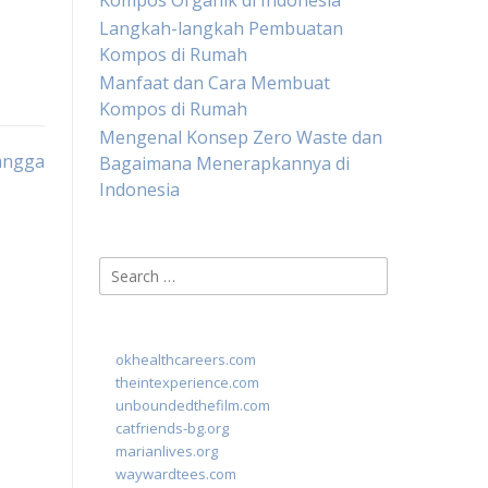
Kompos Organik di Indonesia
Langkah-langkah Pembuatan
Kompos di Rumah
Manfaat dan Cara Membuat
Kompos di Rumah
Mengenal Konsep Zero Waste dan
angga
Bagaimana Menerapkannya di
Indonesia
Search
for:
okhealthcareers.com
theintexperience.com
unboundedthefilm.com
catfriends-bg.org
marianlives.org
waywardtees.com