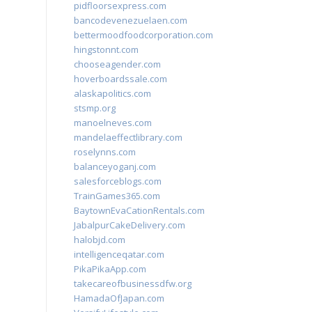
pidfloorsexpress.com
bancodevenezuelaen.com
bettermoodfoodcorporation.com
hingstonnt.com
chooseagender.com
hoverboardssale.com
alaskapolitics.com
stsmp.org
manoelneves.com
mandelaeffectlibrary.com
roselynns.com
balanceyoganj.com
salesforceblogs.com
TrainGames365.com
BaytownEvaCationRentals.com
JabalpurCakeDelivery.com
halobjd.com
intelligenceqatar.com
PikaPikaApp.com
takecareofbusinessdfw.org
HamadaOfJapan.com