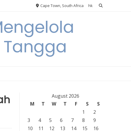
Cape Town, South Africa
hk
Mengelola
 Tangga
ah
August 2026
M
T
W
T
F
S
S
1
2
3
4
5
6
7
8
9
10
11
12
13
14
15
16