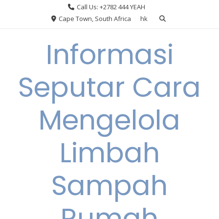
Skip
Call Us: +2782 444 YEAH
to
Cape Town, South Africa
hk
content
Informasi
Seputar Cara
Mengelola
Limbah
Sampah
Rumah