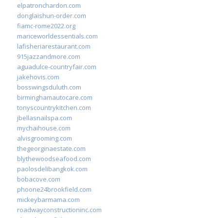
elpatronchardon.com
donglaishun-order.com
fiamc-rome2022.org
mariceworldessentials.com
lafisheriarestaurant.com
915jazzandmore.com
aguadulce-countryfair.com
jakehovis.com
bosswingsduluth.com
birminghamautocare.com
tonyscountrykitchen.com
jbellasnailspa.com
mychaihouse.com
alvisgrooming.com
thegeorginaestate.com
blythewoodseafood.com
paolosdelibangkok.com
bobacove.com
phoone24brookfield.com
mickeybarmama.com
roadwayconstructioninc.com