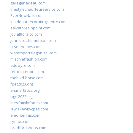
garagenadeau.com
lifestylechauffeurservice.com
EverNewNails.com
insideoutdecoratingcentre.com
salvatoresinpoint.com
jovialfloralco.com
johnlscotthometeam.com
u-seehomes.com
watersportslagonissi.com
mischieffashion.com
eduwyre.com
retro-interiors.com
theblvd-boise.com
fpet2023.org
e-smart2022.org
ngrc2022.org
leesfamilyfoods.com
lewis-lewis-cpas.com
eleontennis.com
cyetus.com
bradfordshops.com