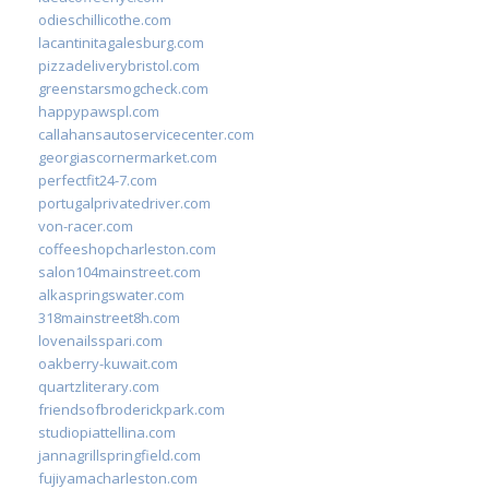
odieschillicothe.com
lacantinitagalesburg.com
pizzadeliverybristol.com
greenstarsmogcheck.com
happypawspl.com
callahansautoservicecenter.com
georgiascornermarket.com
perfectfit24-7.com
portugalprivatedriver.com
von-racer.com
coffeeshopcharleston.com
salon104mainstreet.com
alkaspringswater.com
318mainstreet8h.com
lovenailsspari.com
oakberry-kuwait.com
quartzliterary.com
friendsofbroderickpark.com
studiopiattellina.com
jannagrillspringfield.com
fujiyamacharleston.com