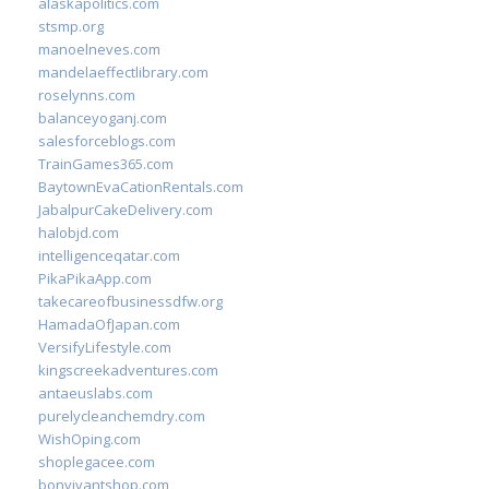
alaskapolitics.com
stsmp.org
manoelneves.com
mandelaeffectlibrary.com
roselynns.com
balanceyoganj.com
salesforceblogs.com
TrainGames365.com
BaytownEvaCationRentals.com
JabalpurCakeDelivery.com
halobjd.com
intelligenceqatar.com
PikaPikaApp.com
takecareofbusinessdfw.org
HamadaOfJapan.com
VersifyLifestyle.com
kingscreekadventures.com
antaeuslabs.com
purelycleanchemdry.com
WishOping.com
shoplegacee.com
bonvivantshop.com