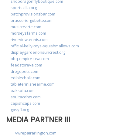
shopdragonflyboutique.com
sportszilla.org
batchprovisionsbar.com
brasserie-gobette.com
musicrearte.com
morseysfarms.com
riverviewtennis.com
official-kelly-toys-squishmallows.com
displaygardenonsuncrest.org
bbq-empire-usa.com
feedstoreva.com
drogopets.com
ediblechalk.com
tabletennisnearme.com
oaksofa.com
soultacohtx.com
capishcaps.com
gpsyfl.org
MEDIA PARTNER III
vwrepairarlington.com