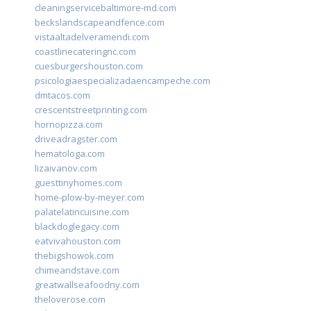
cleaningservicebaltimore-md.com
beckslandscapeandfence.com
vistaaltadelveramendi.com
coastlinecateringnc.com
cuesburgershouston.com
psicologiaespecializadaencampeche.com
dmtacos.com
crescentstreetprinting.com
hornopizza.com
driveadragster.com
hematologa.com
lizaivanov.com
guesttinyhomes.com
home-plow-by-meyer.com
palatelatincuisine.com
blackdoglegacy.com
eatvivahouston.com
thebigshowok.com
chimeandstave.com
greatwallseafoodny.com
theloverose.com