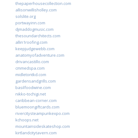
thepaperhousecollection.com
allisonwillisholley.com
solslite.org
portwayinn.com
djmaddogmusic.com
thesoundarchitects.com
allin1roofing.com
keepjudgewebb.com
anatomyofadventure.com
drivancastillo.com
cmmedspa.com
midletontkd.com
gardensandgrills.com
basilfoodwine.com
nikko-tochigi.net
caribbean-corner.com
bluemoongiftcards.com
rivercitysteampunkexpo.com
kchoops.net
mountainsideskateshop.com
kirtlandcitytavern.com