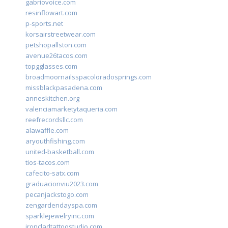
gabriovoice.com
resinflowart.com
p-sports.net
korsairstreetwear.com
petshopallston.com
avenue26tacos.com
topgglasses.com
broadmoornailsspacoloradosprings.com
missblackpasadena.com
anneskitchen.org
valenciamarketytaqueria.com
reefrecordsllc.com
alawaffle.com
aryouthfishing.com
united-basketball.com
tios-tacos.com
cafecito-satx.com
graduacionviu2023.com
pecanjackstogo.com
zengardendayspa.com
sparklejewelryinc.com
ironcladtattoostudio.com