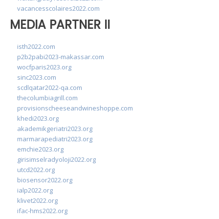
vacancesscolaires2022.com
MEDIA PARTNER II
isth2022.com
p2b2pabi2023-makassar.com
wocfparis2023.org
sinc2023.com
scdlqatar2022-qa.com
thecolumbiagrill.com
provisionscheeseandwineshoppe.com
khedi2023.org
akademikgeriatri2023.org
marmarapediatri2023.org
emchie2023.org
girisimselradyoloji2022.org
utcd2022.org
biosensor2022.org
ialp2022.org
klivet2022.org
ifac-hms2022.org