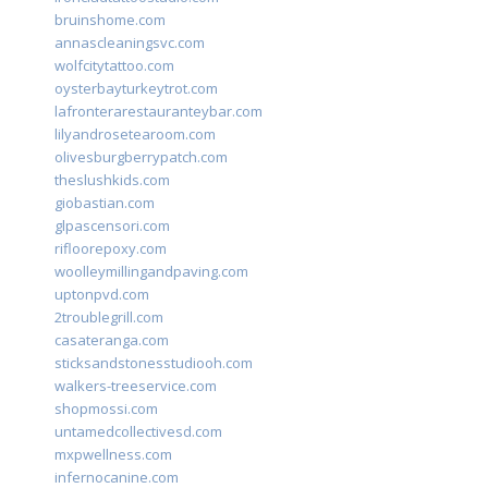
bruinshome.com
annascleaningsvc.com
wolfcitytattoo.com
oysterbayturkeytrot.com
lafronterarestauranteybar.com
lilyandrosetearoom.com
olivesburgberrypatch.com
theslushkids.com
giobastian.com
glpascensori.com
rifloorepoxy.com
woolleymillingandpaving.com
uptonpvd.com
2troublegrill.com
casateranga.com
sticksandstonesstudiooh.com
walkers-treeservice.com
shopmossi.com
untamedcollectivesd.com
mxpwellness.com
infernocanine.com