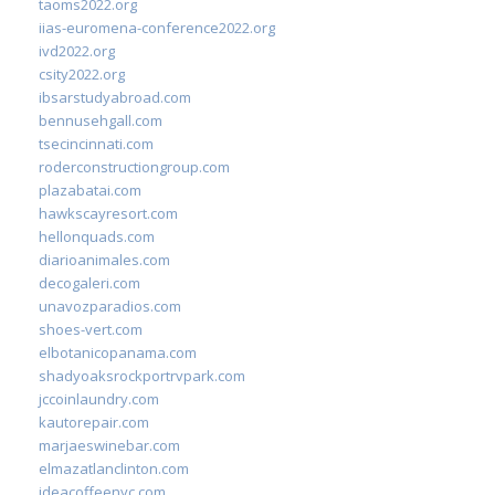
taoms2022.org
iias-euromena-conference2022.org
ivd2022.org
csity2022.org
ibsarstudyabroad.com
bennusehgall.com
tsecincinnati.com
roderconstructiongroup.com
plazabatai.com
hawkscayresort.com
hellonquads.com
diarioanimales.com
decogaleri.com
unavozparadios.com
shoes-vert.com
elbotanicopanama.com
shadyoaksrockportrvpark.com
jccoinlaundry.com
kautorepair.com
marjaeswinebar.com
elmazatlanclinton.com
ideacoffeenyc.com