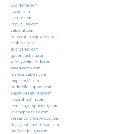
CupPlante.com
mpzin.com
stcreal.com
PopUpFlea.com
valueml.com
rebeccatorresjewelry.com
jmpbliss.com
drjorgerico.com
queensushipa.com
wendyweimerdds.com
ameri-camp.com
hrsreceivables.com
empconst1.com
cinderella-support.com
bigpinkrestaurant.com
inspirehuahin.com
memmingerspainting.com
jeremypbeasley.com
thesandwichdepotcos.com
drgiggleshouseofpain.com
hotflashdesigns.com