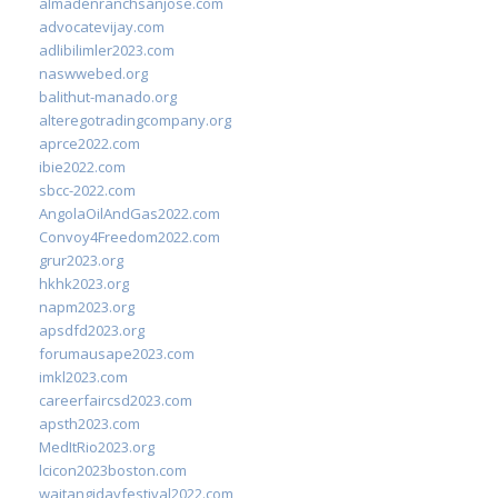
almadenranchsanjose.com
advocatevijay.com
adlibilimler2023.com
naswwebed.org
balithut-manado.org
alteregotradingcompany.org
aprce2022.com
ibie2022.com
sbcc-2022.com
AngolaOilAndGas2022.com
Convoy4Freedom2022.com
grur2023.org
hkhk2023.org
napm2023.org
apsdfd2023.org
forumausape2023.com
imkl2023.com
careerfaircsd2023.com
apsth2023.com
MedItRio2023.org
lcicon2023boston.com
waitangidayfestival2022.com