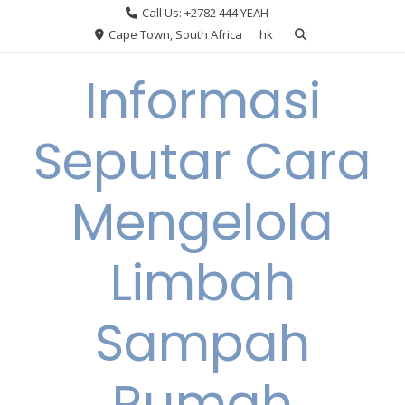
Skip
Call Us: +2782 444 YEAH
to
Cape Town, South Africa
hk
content
Informasi
Seputar Cara
Mengelola
Limbah
Sampah
Rumah