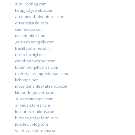
allin1roofing.com
keepjudgewebb.com
anatomyofadventure.com
drivancastillo.com
cmmedspa.com
midletontkd.com
gardensandgrills.com
basilfoodwine.com
nikko-tochigi.net
caribbean-corner.com
bluemoongiftcards.com
rivercitysteampunkexpo.com
kchoops.net
mountainsideskateshop.com
kirtlandcitytavern.com
301nutritionspot.com
ammos-stores.com
loceanecreations.com
birdsongridgefarm.com
joiedevivblog.com
valera-amsterdam.com