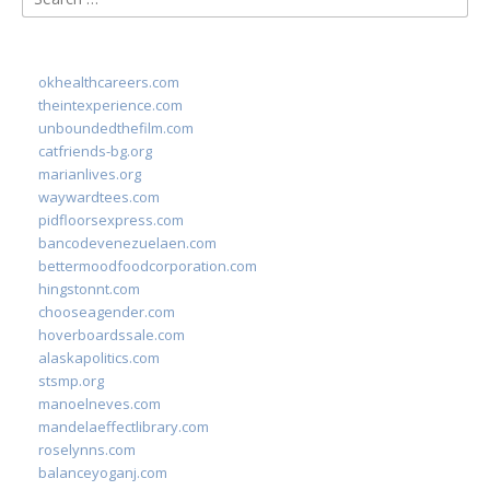
for:
okhealthcareers.com
theintexperience.com
unboundedthefilm.com
catfriends-bg.org
marianlives.org
waywardtees.com
pidfloorsexpress.com
bancodevenezuelaen.com
bettermoodfoodcorporation.com
hingstonnt.com
chooseagender.com
hoverboardssale.com
alaskapolitics.com
stsmp.org
manoelneves.com
mandelaeffectlibrary.com
roselynns.com
balanceyoganj.com