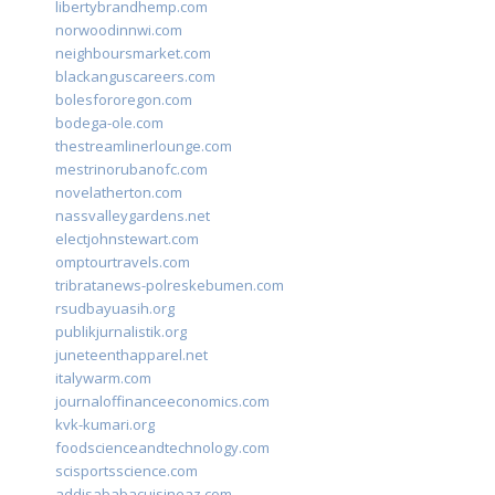
libertybrandhemp.com
norwoodinnwi.com
neighboursmarket.com
blackanguscareers.com
bolesfororegon.com
bodega-ole.com
thestreamlinerlounge.com
mestrinorubanofc.com
novelatherton.com
nassvalleygardens.net
electjohnstewart.com
omptourtravels.com
tribratanews-polreskebumen.com
rsudbayuasih.org
publikjurnalistik.org
juneteenthapparel.net
italywarm.com
journaloffinanceeconomics.com
kvk-kumari.org
foodscienceandtechnology.com
scisportsscience.com
addisababacuisineaz.com