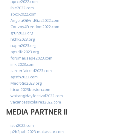
aprce2022.com
ibie2022.com
sbcc-2022.com
AngolaOilAndGas2022.com
Convoy4Freedom2022.com
grur2023.org
hkhk2023.org
napm2023.org
apsdfd2023.org
forumausape2023.com
imkl2023.com
careerfaircsd2023.com
apsth2023.com
MedItRio2023.org
lcicon2023boston.com
waitangidayfestival2022.com
vacancesscolaires2022.com
MEDIA PARTNER II
isth2022.com
p2b2pabi2023-makassar.com