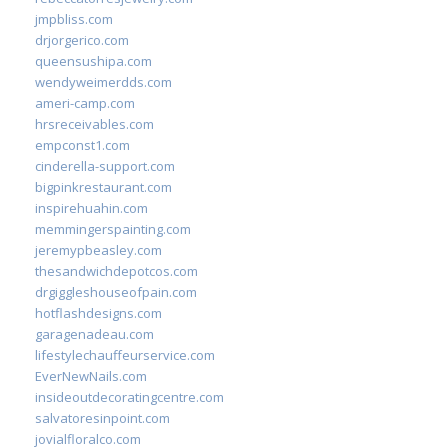
jmpbliss.com
drjorgerico.com
queensushipa.com
wendyweimerdds.com
ameri-camp.com
hrsreceivables.com
empconst1.com
cinderella-support.com
bigpinkrestaurant.com
inspirehuahin.com
memmingerspainting.com
jeremypbeasley.com
thesandwichdepotcos.com
drgiggleshouseofpain.com
hotflashdesigns.com
garagenadeau.com
lifestylechauffeurservice.com
EverNewNails.com
insideoutdecoratingcentre.com
salvatoresinpoint.com
jovialfloralco.com