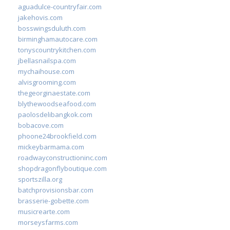
aguadulce-countryfair.com
jakehovis.com
bosswingsduluth.com
birminghamautocare.com
tonyscountrykitchen.com
jbellasnailspa.com
mychaihouse.com
alvisgrooming.com
thegeorginaestate.com
blythewoodseafood.com
paolosdelibangkok.com
bobacove.com
phoone24brookfield.com
mickeybarmama.com
roadwayconstructioninc.com
shopdragonflyboutique.com
sportszilla.org
batchprovisionsbar.com
brasserie-gobette.com
musicrearte.com
morseysfarms.com