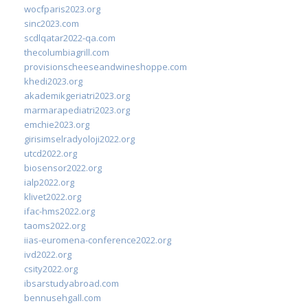
wocfparis2023.org
sinc2023.com
scdlqatar2022-qa.com
thecolumbiagrill.com
provisionscheeseandwineshoppe.com
khedi2023.org
akademikgeriatri2023.org
marmarapediatri2023.org
emchie2023.org
girisimselradyoloji2022.org
utcd2022.org
biosensor2022.org
ialp2022.org
klivet2022.org
ifac-hms2022.org
taoms2022.org
iias-euromena-conference2022.org
ivd2022.org
csity2022.org
ibsarstudyabroad.com
bennusehgall.com