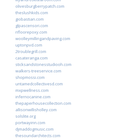
olivesburgberrypatch.com
theslushkids.com
giobastian.com
glpascensori.com
rifloorepoxy.com
woolleymillingandpaving.com
uptonpvd.com
2troublegrill.com
casateranga.com
sticksandstonesstudiooh.com
walkers-treeservice.com
shopmossi.com
untamedcollectivesd.com
mxpwellness.com
infernocanine.com
thepaperhousecollection.com
allisonwillisholley.com
solslite.org
portwayinn.com
djmaddogmusic.com
thesoundarchitects.com