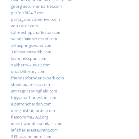
georgiascornermarket.com
perfectfit24-7.com
portugalprivatedriver.com
von-racer.com
coffeeshopcharleston.com
salon104mainstreet.com
alkaspringswater.com
318mainstreet8h.com
lovenailsspari.com
oakberry-kuwait.com
quartzliterary.com
friendsofbroderickpark.com
studiopiattellina.com
jannagrillspringfield.com
fujiyamacharleston.com
elpatronchardon.com
donglaishun-order.com
fiamc-rome2022.org
mariceworldessentials.com
lafisheriarestaurant.com
915jazzandmore.com