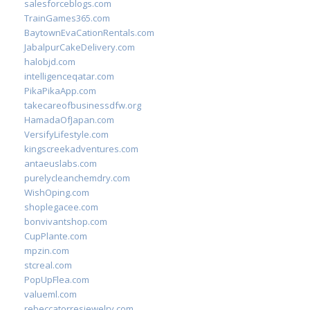
salesforceblogs.com
TrainGames365.com
BaytownEvaCationRentals.com
JabalpurCakeDelivery.com
halobjd.com
intelligenceqatar.com
PikaPikaApp.com
takecareofbusinessdfw.org
HamadaOfJapan.com
VersifyLifestyle.com
kingscreekadventures.com
antaeuslabs.com
purelycleanchemdry.com
WishOping.com
shoplegacee.com
bonvivantshop.com
CupPlante.com
mpzin.com
stcreal.com
PopUpFlea.com
valueml.com
rebeccatorresjewelry.com