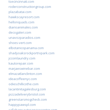
tsecincinnati.com
roderconstructiongroup.com
plazabatai.com
hawkscayresort.com
hellonquads.com
diarioanimales.com
decogaleri.com
unavozparadios.com
shoes-vert.com
elbotanicopanama.com
shadyoaksrockportrvpark.com
jccoinlaundry.com
kautorepair.com
marjaeswinebar.com
elmazatlanclinton.com
ideacoffeenyc.com
odieschillicothe.com
lacantinitagalesburg.com
pizzadeliverybristol.com
greenstarsmogcheck.com
happypawspl.com
callahansautoservicecenter.com