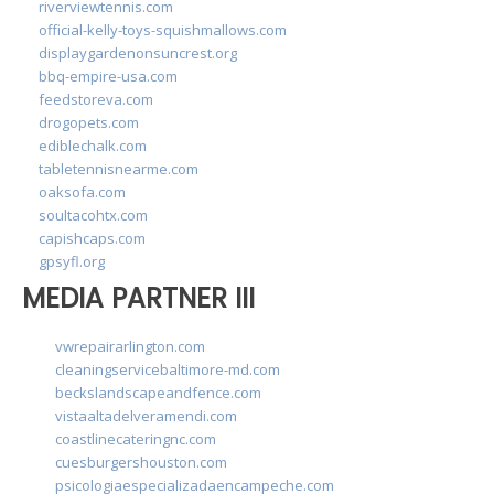
riverviewtennis.com
official-kelly-toys-squishmallows.com
displaygardenonsuncrest.org
bbq-empire-usa.com
feedstoreva.com
drogopets.com
ediblechalk.com
tabletennisnearme.com
oaksofa.com
soultacohtx.com
capishcaps.com
gpsyfl.org
MEDIA PARTNER III
vwrepairarlington.com
cleaningservicebaltimore-md.com
beckslandscapeandfence.com
vistaaltadelveramendi.com
coastlinecateringnc.com
cuesburgershouston.com
psicologiaespecializadaencampeche.com