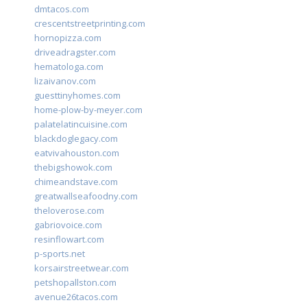
dmtacos.com
crescentstreetprinting.com
hornopizza.com
driveadragster.com
hematologa.com
lizaivanov.com
guesttinyhomes.com
home-plow-by-meyer.com
palatelatincuisine.com
blackdoglegacy.com
eatvivahouston.com
thebigshowok.com
chimeandstave.com
greatwallseafoodny.com
theloverose.com
gabriovoice.com
resinflowart.com
p-sports.net
korsairstreetwear.com
petshopallston.com
avenue26tacos.com