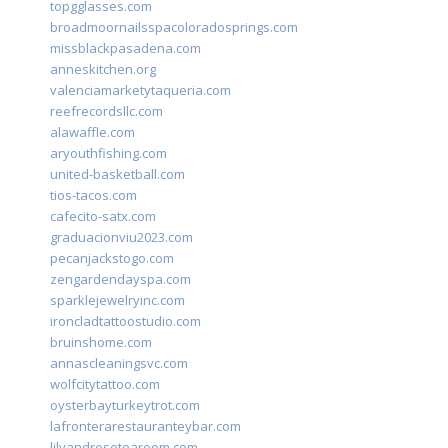
topgglasses.com
broadmoornailsspacoloradosprings.com
missblackpasadena.com
anneskitchen.org
valenciamarketytaqueria.com
reefrecordsllc.com
alawaffle.com
aryouthfishing.com
united-basketball.com
tios-tacos.com
cafecito-satx.com
graduacionviu2023.com
pecanjackstogo.com
zengardendayspa.com
sparklejewelryinc.com
ironcladtattoostudio.com
bruinshome.com
annascleaningsvc.com
wolfcitytattoo.com
oysterbayturkeytrot.com
lafronterarestauranteybar.com
lilyandrosetearoom.com