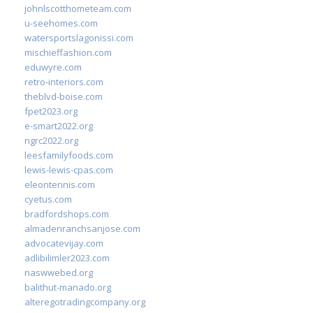
johnlscotthometeam.com
u-seehomes.com
watersportslagonissi.com
mischieffashion.com
eduwyre.com
retro-interiors.com
theblvd-boise.com
fpet2023.org
e-smart2022.org
ngrc2022.org
leesfamilyfoods.com
lewis-lewis-cpas.com
eleontennis.com
cyetus.com
bradfordshops.com
almadenranchsanjose.com
advocatevijay.com
adlibilimler2023.com
naswwebed.org
balithut-manado.org
alteregotradingcompany.org