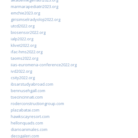
marmarapediatri2023.org
emchie2023.org
girisimselradyoloji2022.org
utcd2022.org
biosensor2022.org
ialp2022.org
klivet2022.org
ifac-hms2022.org
taoms2022.org
iias-euromena-conference2022.org
ivd2022.org
csity2022.org
ibsarstudyabroad.com
bennusehgall.com
tsecincinnati.com
roderconstructiongroup.com
plazabatai.com
hawkscayresort.com
hellonquads.com
diarioanimales.com
decogaleri.com