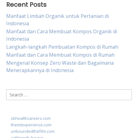
Recent Posts
Manfaat Limbah Organik untuk Pertanian di
Indonesia
Manfaat dan Cara Membuat Kompos Organik di
Indonesia
Langkah-langkah Pembuatan Kompos di Rumah
Manfaat dan Cara Membuat Kompos di Rumah
Mengenal Konsep Zero Waste dan Bagaimana
Menerapkannya di Indonesia
Search
for:
okhealthcareers.com
theintexperience.com
unboundedthefilm.com
catfriends-bg.org