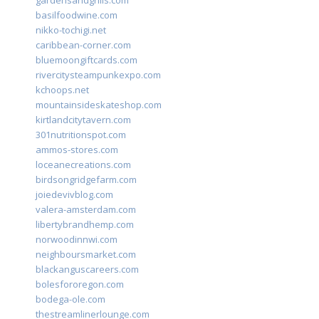
gardensandgrills.com
basilfoodwine.com
nikko-tochigi.net
caribbean-corner.com
bluemoongiftcards.com
rivercitysteampunkexpo.com
kchoops.net
mountainsideskateshop.com
kirtlandcitytavern.com
301nutritionspot.com
ammos-stores.com
loceanecreations.com
birdsongridgefarm.com
joiedevivblog.com
valera-amsterdam.com
libertybrandhemp.com
norwoodinnwi.com
neighboursmarket.com
blackanguscareers.com
bolesfororegon.com
bodega-ole.com
thestreamlinerlounge.com