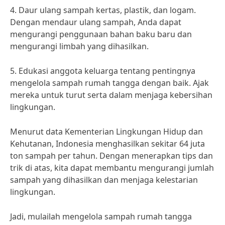
4. Daur ulang sampah kertas, plastik, dan logam.
Dengan mendaur ulang sampah, Anda dapat
mengurangi penggunaan bahan baku baru dan
mengurangi limbah yang dihasilkan.
5. Edukasi anggota keluarga tentang pentingnya
mengelola sampah rumah tangga dengan baik. Ajak
mereka untuk turut serta dalam menjaga kebersihan
lingkungan.
Menurut data Kementerian Lingkungan Hidup dan
Kehutanan, Indonesia menghasilkan sekitar 64 juta
ton sampah per tahun. Dengan menerapkan tips dan
trik di atas, kita dapat membantu mengurangi jumlah
sampah yang dihasilkan dan menjaga kelestarian
lingkungan.
Jadi, mulailah mengelola sampah rumah tangga