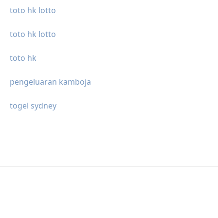
toto hk lotto
toto hk lotto
toto hk
pengeluaran kamboja
togel sydney