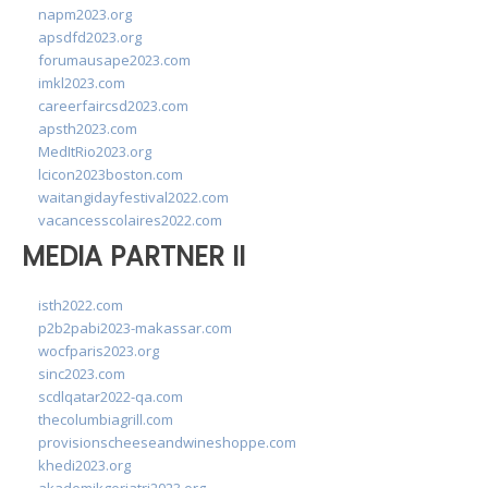
napm2023.org
apsdfd2023.org
forumausape2023.com
imkl2023.com
careerfaircsd2023.com
apsth2023.com
MedItRio2023.org
lcicon2023boston.com
waitangidayfestival2022.com
vacancesscolaires2022.com
MEDIA PARTNER II
isth2022.com
p2b2pabi2023-makassar.com
wocfparis2023.org
sinc2023.com
scdlqatar2022-qa.com
thecolumbiagrill.com
provisionscheeseandwineshoppe.com
khedi2023.org
akademikgeriatri2023.org