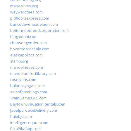
marianlives.org
waywardtees.com
pidfloorsexpress.com
bancodevenezuelaen.com
bettermoodfoodcorporation.com
hingstonnt.com
chooseagender.com
hoverboardssale.com
alaskapolitics.com
stsmp.org
manoelneves.com
mandelaeffectlibrary.com
roselynns.com
balanceyoganj.com
salesforceblogs.com
TrainGames365.com
BaytownEvaCationRentals.com
JabalpurCakeDelivery.com
halobjd.com
intelligenceqatar.com
PikaPikaApp.com