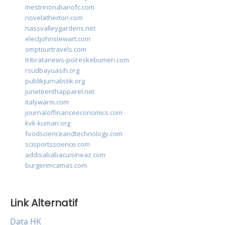
mestrinorubanofc.com
novelatherton.com
nassvalleygardens.net
electjohnstewart.com
omptourtravels.com
tribratanews-polreskebumen.com
rsudbayuasih.org
publikjurnalistik.org
juneteenthapparel.net
italywarm.com
journaloffinanceeconomics.com
kvk-kumari.org
foodscienceandtechnology.com
scisportsscience.com
addisababacuisineaz.com
burgerimcamas.com
Link Alternatif
Data HK