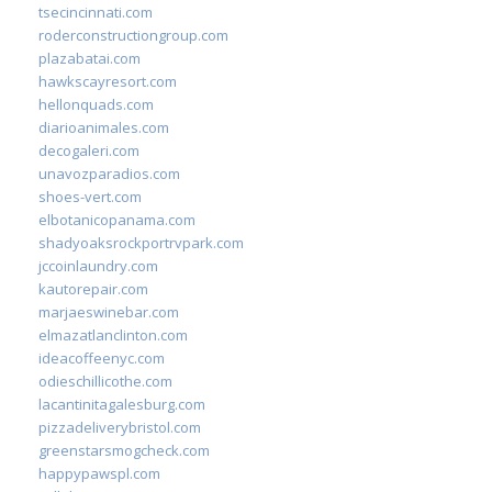
tsecincinnati.com
roderconstructiongroup.com
plazabatai.com
hawkscayresort.com
hellonquads.com
diarioanimales.com
decogaleri.com
unavozparadios.com
shoes-vert.com
elbotanicopanama.com
shadyoaksrockportrvpark.com
jccoinlaundry.com
kautorepair.com
marjaeswinebar.com
elmazatlanclinton.com
ideacoffeenyc.com
odieschillicothe.com
lacantinitagalesburg.com
pizzadeliverybristol.com
greenstarsmogcheck.com
happypawspl.com