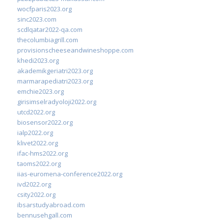
wocfparis2023.org
sinc2023.com
scdlqatar2022-qa.com
thecolumbiagrill.com
provisionscheeseandwineshoppe.com
khedi2023.org
akademikgeriatri2023.org
marmarapediatri2023.org
emchie2023.org
girisimselradyoloji2022.org
utcd2022.org
biosensor2022.org
ialp2022.org
klivet2022.org
ifac-hms2022.org
taoms2022.org
iias-euromena-conference2022.org
ivd2022.org
csity2022.org
ibsarstudyabroad.com
bennusehgall.com