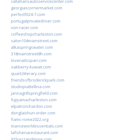
callahansautoservicecenter.com
georgiascornermarket.com
perfectfit24-7.com
portugalprivatedriver.com
von-racer.com
coffeeshopcharleston.com
salon104mainstreet.com
alkaspringswater.com
318mainstreet8h.com
lovenailsspari.com
oakberry-kuwait.com
quartzliterary.com
friendsofbroderickpark.com
studiopiattellina.com
jannagrillspringfield.com
fujiyamacharleston.com
elpatronchardon.com
donglaishun-order.com
fiamc-rome2022.org
mariceworldessentials.com
lafisheriarestaurant.com
915jazzandmore.com