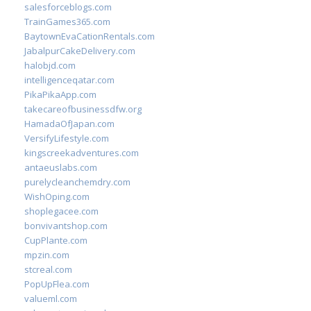
salesforceblogs.com
TrainGames365.com
BaytownEvaCationRentals.com
JabalpurCakeDelivery.com
halobjd.com
intelligenceqatar.com
PikaPikaApp.com
takecareofbusinessdfw.org
HamadaOfJapan.com
VersifyLifestyle.com
kingscreekadventures.com
antaeuslabs.com
purelycleanchemdry.com
WishOping.com
shoplegacee.com
bonvivantshop.com
CupPlante.com
mpzin.com
stcreal.com
PopUpFlea.com
valueml.com