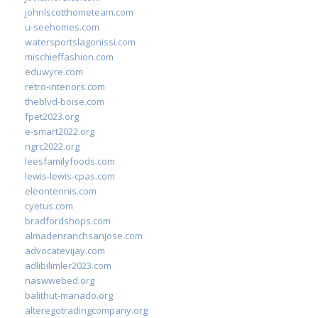
johnlscotthometeam.com
u-seehomes.com
watersportslagonissi.com
mischieffashion.com
eduwyre.com
retro-interiors.com
theblvd-boise.com
fpet2023.org
e-smart2022.org
ngrc2022.org
leesfamilyfoods.com
lewis-lewis-cpas.com
eleontennis.com
cyetus.com
bradfordshops.com
almadenranchsanjose.com
advocatevijay.com
adlibilimler2023.com
naswwebed.org
balithut-manado.org
alteregotradingcompany.org