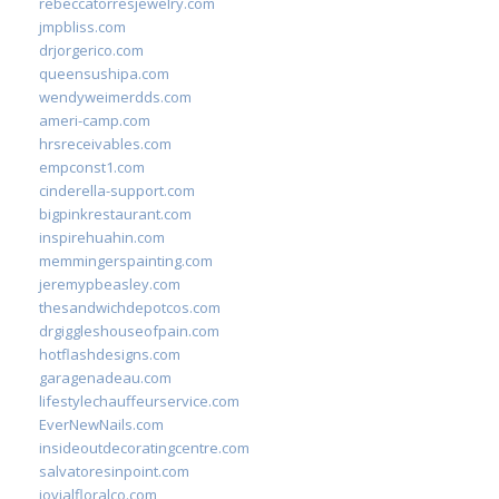
rebeccatorresjewelry.com
jmpbliss.com
drjorgerico.com
queensushipa.com
wendyweimerdds.com
ameri-camp.com
hrsreceivables.com
empconst1.com
cinderella-support.com
bigpinkrestaurant.com
inspirehuahin.com
memmingerspainting.com
jeremypbeasley.com
thesandwichdepotcos.com
drgiggleshouseofpain.com
hotflashdesigns.com
garagenadeau.com
lifestylechauffeurservice.com
EverNewNails.com
insideoutdecoratingcentre.com
salvatoresinpoint.com
jovialfloralco.com