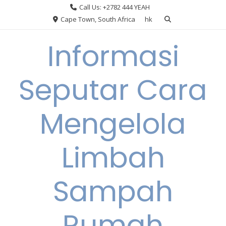
Skip
Call Us: +2782 444 YEAH
to
Cape Town, South Africa
hk
content
Informasi
Seputar Cara
Mengelola
Limbah
Sampah
Rumah