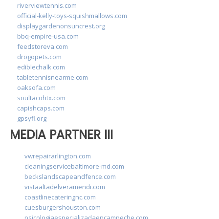
riverviewtennis.com
official-kelly-toys-squishmallows.com
displaygardenonsuncrest.org
bbq-empire-usa.com
feedstoreva.com
drogopets.com
ediblechalk.com
tabletennisnearme.com
oaksofa.com
soultacohtx.com
capishcaps.com
gpsyfl.org
MEDIA PARTNER III
vwrepairarlington.com
cleaningservicebaltimore-md.com
beckslandscapeandfence.com
vistaaltadelveramendi.com
coastlinecateringnc.com
cuesburgershouston.com
psicologiaespecializadaencampeche.com