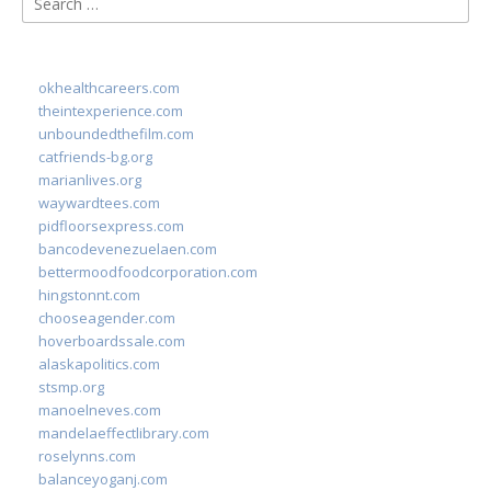
for:
okhealthcareers.com
theintexperience.com
unboundedthefilm.com
catfriends-bg.org
marianlives.org
waywardtees.com
pidfloorsexpress.com
bancodevenezuelaen.com
bettermoodfoodcorporation.com
hingstonnt.com
chooseagender.com
hoverboardssale.com
alaskapolitics.com
stsmp.org
manoelneves.com
mandelaeffectlibrary.com
roselynns.com
balanceyoganj.com