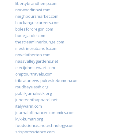
libertybrandhemp.com
norwoodinnwi.com
neighboursmarket.com
blackanguscareers.com
bolesfororegon.com
bodega-ole.com
thestreamlinerlounge.com
mestrinorubanofc.com
novelatherton.com
nassvalleygardens.net
electjohnstewart.com
omptourtravels.com
tribratanews-polreskebumen.com
rsudbayuasih.org
publikjurnalistik.org
juneteenthapparel.net
italywarm.com
journaloffinanceeconomics.com
kvk-kumari.org
foodscienceandtechnology.com
scisportsscience.com