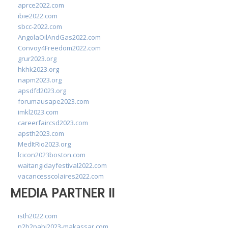
aprce2022.com
ibie2022.com
sbcc-2022.com
AngolaOilAndGas2022.com
Convoy4Freedom2022.com
grur2023.org
hkhk2023.org
napm2023.org
apsdfd2023.org
forumausape2023.com
imkl2023.com
careerfaircsd2023.com
apsth2023.com
MedItRio2023.org
lcicon2023boston.com
waitangidayfestival2022.com
vacancesscolaires2022.com
MEDIA PARTNER II
isth2022.com
p2b2pabi2023-makassar.com