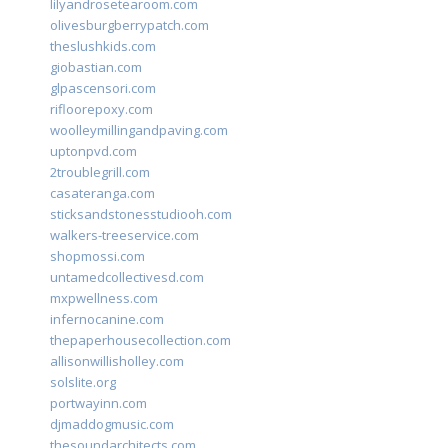
lilyandrosetearoom.com
olivesburgberrypatch.com
theslushkids.com
giobastian.com
glpascensori.com
rifloorepoxy.com
woolleymillingandpaving.com
uptonpvd.com
2troublegrill.com
casateranga.com
sticksandstonesstudiooh.com
walkers-treeservice.com
shopmossi.com
untamedcollectivesd.com
mxpwellness.com
infernocanine.com
thepaperhousecollection.com
allisonwillisholley.com
solslite.org
portwayinn.com
djmaddogmusic.com
thesoundarchitects.com