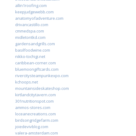
allin1roofing.com
keepjudgewebb.com
anatomyofadventure.com
drivancastillo.com
cmmedspa.com
midletontkd.com
gardensandgrills.com
basilfoodwine.com
nikko-tochigi.net
caribbean-corner.com
bluemoongiftcards.com
rivercitysteampunkexpo.com
kchoops.net
mountainsideskateshop.com
kirtlandcitytavern.com
301nutritionspot.com
ammos-stores.com
loceanecreations.com
birdsongridgefarm.com
joiedevivblog.com
valera-amsterdam.com