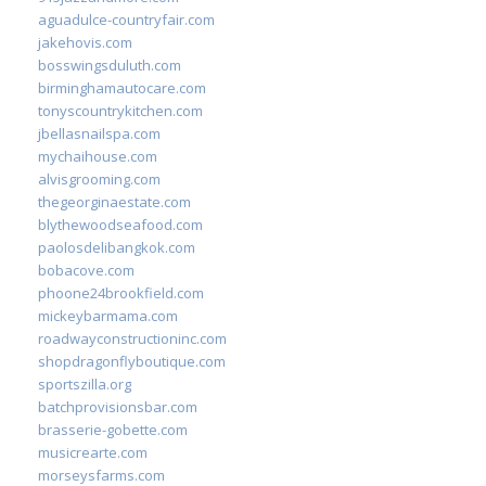
aguadulce-countryfair.com
jakehovis.com
bosswingsduluth.com
birminghamautocare.com
tonyscountrykitchen.com
jbellasnailspa.com
mychaihouse.com
alvisgrooming.com
thegeorginaestate.com
blythewoodseafood.com
paolosdelibangkok.com
bobacove.com
phoone24brookfield.com
mickeybarmama.com
roadwayconstructioninc.com
shopdragonflyboutique.com
sportszilla.org
batchprovisionsbar.com
brasserie-gobette.com
musicrearte.com
morseysfarms.com