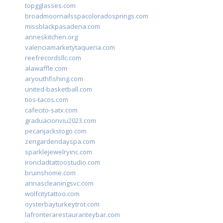
topgglasses.com
broadmoornailsspacoloradosprings.com
missblackpasadena.com
anneskitchen.org
valenciamarketytaqueria.com
reefrecordsllc.com
alawaffle.com
aryouthfishing.com
united-basketball.com
tios-tacos.com
cafecito-satx.com
graduacionviu2023.com
pecanjackstogo.com
zengardendayspa.com
sparklejewelryinc.com
ironcladtattoostudio.com
bruinshome.com
annascleaningsvc.com
wolfcitytattoo.com
oysterbayturkeytrot.com
lafronterarestauranteybar.com