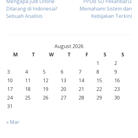
Post
Mengapa Judi Online
PPDB SD Pekanbaru:
Dilarang di Indonesia?
Memahami Sistem dan
Sebuah Analisis
Kebijakan Terkini
navigation
August 2026
M
T
W
T
F
S
S
1
2
3
4
5
6
7
8
9
10
11
12
13
14
15
16
17
18
19
20
21
22
23
24
25
26
27
28
29
30
31
« Mar