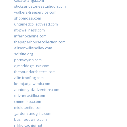
casateranga.com
sticksandstonesstudiooh.com
walkers-treeservice.com
shopmossi.com
untamedcollectivesd.com
mxpwellness.com
infernocanine.com
thepaperhousecollection.com
allisonwillisholley.com
solslite.org
portwayinn.com
djmaddogmusic.com
thesoundarchitects.com
allin1roofing.com
keepjudgewebb.com
anatomyofadventure.com
drivancastillo.com
cmmedspa.com
midletontkd.com
gardensandgrills.com
basilfoodwine.com
nikko-tochigi.net