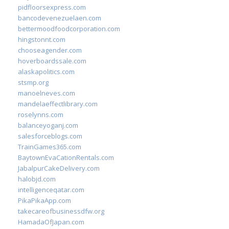
pidfloorsexpress.com
bancodevenezuelaen.com
bettermoodfoodcorporation.com
hingstonnt.com
chooseagender.com
hoverboardssale.com
alaskapolitics.com
stsmp.org
manoelneves.com
mandelaeffectlibrary.com
roselynns.com
balanceyoganj.com
salesforceblogs.com
TrainGames365.com
BaytownEvaCationRentals.com
JabalpurCakeDelivery.com
halobjd.com
intelligenceqatar.com
PikaPikaApp.com
takecareofbusinessdfw.org
HamadaOfJapan.com