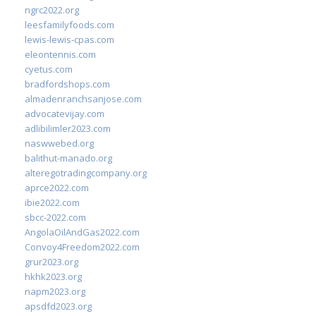
ngrc2022.org
leesfamilyfoods.com
lewis-lewis-cpas.com
eleontennis.com
cyetus.com
bradfordshops.com
almadenranchsanjose.com
advocatevijay.com
adlibilimler2023.com
naswwebed.org
balithut-manado.org
alteregotradingcompany.org
aprce2022.com
ibie2022.com
sbcc-2022.com
AngolaOilAndGas2022.com
Convoy4Freedom2022.com
grur2023.org
hkhk2023.org
napm2023.org
apsdfd2023.org