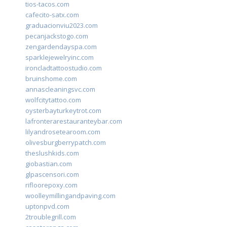
tios-tacos.com
cafecito-satx.com
graduacionviu2023.com
pecanjackstogo.com
zengardendayspa.com
sparklejewelryinc.com
ironcladtattoostudio.com
bruinshome.com
annascleaningsvc.com
wolfcitytattoo.com
oysterbayturkeytrot.com
lafronterarestauranteybar.com
lilyandrosetearoom.com
olivesburgberrypatch.com
theslushkids.com
giobastian.com
glpascensori.com
rifloorepoxy.com
woolleymillingandpaving.com
uptonpvd.com
2troublegrill.com