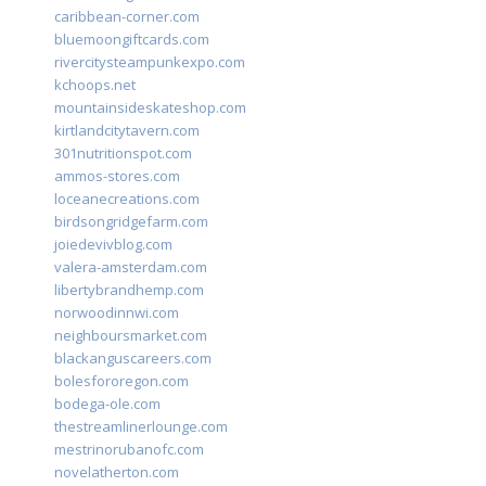
caribbean-corner.com
bluemoongiftcards.com
rivercitysteampunkexpo.com
kchoops.net
mountainsideskateshop.com
kirtlandcitytavern.com
301nutritionspot.com
ammos-stores.com
loceanecreations.com
birdsongridgefarm.com
joiedevivblog.com
valera-amsterdam.com
libertybrandhemp.com
norwoodinnwi.com
neighboursmarket.com
blackanguscareers.com
bolesfororegon.com
bodega-ole.com
thestreamlinerlounge.com
mestrinorubanofc.com
novelatherton.com