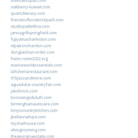
lovenailsspari.com
oakberry-kuwait.com
quartzliterary.com
friendsofbroderickpark.com
studiopiattellina.com
jannagrillspringfield.com
fujiyamacharleston.com
elpatronchardon.com
donglaishun-order.com
fiamc-rome2022.org
mariceworldessentials.com
lafisheriarestaurant.com
915jazzandmore.com
aguadulce-countryfair.com
jakehovis.com
bosswingsduluth.com
birminghamautocare.com
tonyscountrykitchen.com
jbellasnailspa.com
mychaihouse.com
alvisgrooming.com
thegeorginaestate.com