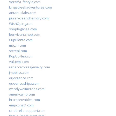
VersifyLifestyle.com
kingscreekadventures.com
antaeuslabs.com
purelycleanchemdry.com
WishOping.com
shoplegacee.com
bonvivantshop.com
CupPlante.com
mpzin.com
stcreal.com
PopUpFlea.com
valueml.com
rebeccatorresjewelry.com
jmpbliss.com
drjorgerico.com
queensushipa.com
wendyweimerdds.com
ameri-camp.com
hrsreceivables.com
empconst1.com
cinderella-support.com