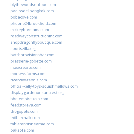
blythewoodseafood.com
paolosdelibangkok.com
bobacove.com
phoone24brookfield.com
mickeybarmama.com
roadwayconstructioninc.com
shopdragonflyboutique.com
sportszilla.org
batchprovisionsbar.com
brasserie-gobette.com
musicrearte.com
morseysfarms.com
riverviewtennis.com
official-kelly-toys-squishmallows.com
displaygardenonsuncrest.org
bbq-empire-usa.com
feedstoreva.com
drogopets.com
ediblechalk.com
tabletennisnearme.com
oaksofa.com