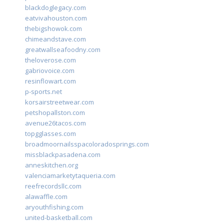
blackdoglegacy.com
eatvivahouston.com
thebigshowok.com
chimeandstave.com
greatwallseafoodny.com
theloverose.com
gabriovoice.com
resinflowart.com
p-sports.net
korsairstreetwear.com
petshopallston.com
avenue26tacos.com
topgglasses.com
broadmoornailsspacoloradosprings.com
missblackpasadena.com
anneskitchen.org
valenciamarketytaqueria.com
reefrecordsllc.com
alawaffle.com
aryouthfishing.com
united-basketball.com