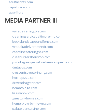
soultacohtx.com
capishcaps.com
gpsyfl.org
MEDIA PARTNER III
vwrepairarlington.com
cleaningservicebaltimore-md.com
beckslandscapeandfence.com
vistaaltadelveramendi.com
coastlinecateringnc.com
cuesburgershouston.com
psicologiaespecializadaencampeche.com
dmtacos.com
crescentstreetprinting.com
hornopizza.com
driveadragster.com
hematologa.com
lizaivanov.com
guesttinyhomes.com
home-plow-by-meyer.com
palatelatincuisine.com