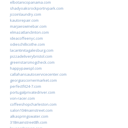
elbotanicopanama.com
shadyoaksrockportrvpark.com
jccoinlaundry.com
kautorepair.com
marjaeswinebar.com
elmazatlanclinton.com
ideacoffeenyc.com
odieschillicothe.com
lacantinitagalesburg.com
pizzadeliverybristol.com
greenstarsmogcheck.com
happypawspl.com
callahansautoservicecenter.com
georgiascornermarket.com
perfectfit24-7.com
portugalprivatedriver.com
von-racer.com
coffeeshopcharleston.com
salon104mainstreet.com
alkaspringswater.com
318mainstreet8h.com