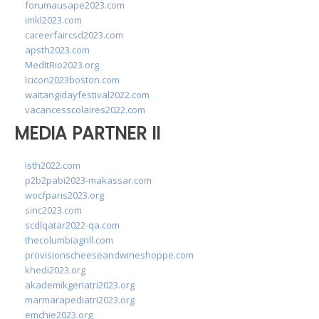
forumausape2023.com
imkl2023.com
careerfaircsd2023.com
apsth2023.com
MedItRio2023.org
lcicon2023boston.com
waitangidayfestival2022.com
vacancesscolaires2022.com
MEDIA PARTNER II
isth2022.com
p2b2pabi2023-makassar.com
wocfparis2023.org
sinc2023.com
scdlqatar2022-qa.com
thecolumbiagrill.com
provisionscheeseandwineshoppe.com
khedi2023.org
akademikgeriatri2023.org
marmarapediatri2023.org
emchie2023.org