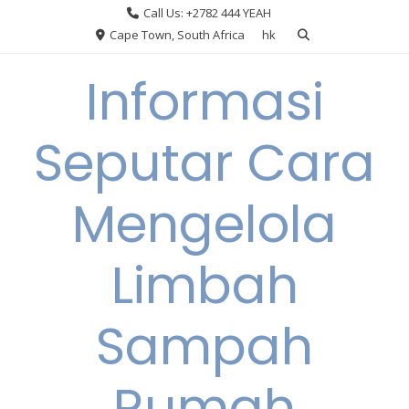
Skip
Call Us: +2782 444 YEAH
to
Cape Town, South Africa
hk
content
Informasi
Seputar Cara
Mengelola
Limbah
Sampah
Rumah