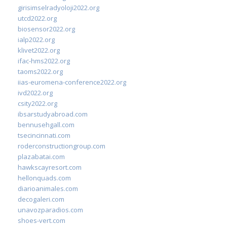
girisimselradyoloji2022.org
utcd2022.org
biosensor2022.org
ialp2022.org
klivet2022.org
ifac-hms2022.org
taoms2022.org
iias-euromena-conference2022.org
ivd2022.org
csity2022.org
ibsarstudyabroad.com
bennusehgall.com
tsecincinnati.com
roderconstructiongroup.com
plazabatai.com
hawkscayresort.com
hellonquads.com
diarioanimales.com
decogaleri.com
unavozparadios.com
shoes-vert.com