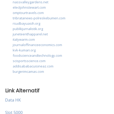
nassvalleygardens.net
electjohnstewart.com
omptourtravels.com
tribratanews-polreskebumen.com
rsudbayuasih.org
publikjurnalistik.org
juneteenthapparel.net
italywarm.com
journaloffinanceeconomics.com
kvk-kumari.org
foodscienceandtechnology.com
scisportsscience.com
addisababacuisineaz.com
burgerimcamas.com
Link Alternatif
Data HK
Slot 5000