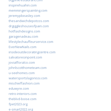
bigpinkrestaurant.com
inspirehuahin.com
memmingerspainting.com
jeremypbeasley.com
thesandwichdepotcos.com
drgiggleshouseofpain.com
hotflashdesigns.com
garagenadeau.com
lifestylechauffeurservice.com
EverNewNails.com
insideoutdecoratingcentre.com
salvatoresinpoint.com
jovialfloralco.com
johnlscotthometeam.com
u-seehomes.com
watersportslagonissi.com
mischieffashion.com
eduwyre.com
retro-interiors.com
theblvd-boise.com
fpet2023.org
e-smart2022.org