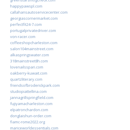
happypawspl.com
callahansautoservicecenter.com
georgiascornermarket.com
perfectfit24-7.com
portugalprivatedriver.com
von-racer.com
coffeeshopcharleston.com
salon104mainstreet.com
alkaspringswater.com
318mainstreet8h.com
lovenailsspari.com
oakberry-kuwait.com
quartzliterary.com
friendsofbroderickpark.com
studiopiattellina.com
jannagrillspringfield.com
fujiyamacharleston.com
elpatronchardon.com
donglaishun-order.com
fiamc-rome2022.org
mariceworldessentials.com