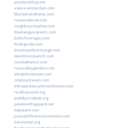
joiedevivblog.com
valera-amsterdam.com
libertybrandhemp.com
norwoodinnwi.com
neighboursmarket.com
blackanguscareers.com
bolesfororegon.com
bodega-ole.com
thestreamlinerlounge.com
mestrinorubanofc.com
novelatherton.com
nassvalleygardens.net
electjohnstewart.com
omptourtravels.com
tribratanews-polreskebumen.com
rsudbayuasih.org
publikjurnalistik.org
juneteenthapparel.net
italywarm.com
journaloffinanceeconomics.com
kvk-kumari.org