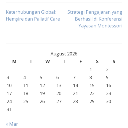
Post
Keterhubungan Global:
Strategi Pengajaran yang
Hemşire dan Paliatif Care
Berhasil di Konferensi
Yayasan Montessori
navigation
August 2026
M
T
W
T
F
S
S
1
2
3
4
5
6
7
8
9
10
11
12
13
14
15
16
17
18
19
20
21
22
23
24
25
26
27
28
29
30
31
« Mar