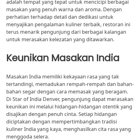
adalah tempat yang tepat untuk mencicipi berbagai
masakan yang penuh warna dan aroma. Dengan
perhatian terhadap detail dan dedikasi untuk
menyajikan pengalaman kuliner terbaik, restoran ini
terus menarik pengunjung dari berbagai kalangan
untuk merasakan kelezatan yang ditawarkan.
Keunikan Masakan India
Masakan India memiliki kekayaan rasa yang tak
tertandingi, memadukan rempah-rempah dan bahan-
bahan segar dengan cara memasak yang beragam.
Di Star of India Denver, pengunjung dapat merasakan
keunikan ini melalui hidangan-hidangan otentik yang
disajikan dengan penuh cinta. Setiap hidangan
diciptakan dengan mempertimbangkan tradisi
kuliner India yang kaya, menghasilkan cita rasa yang
menggoda selera.