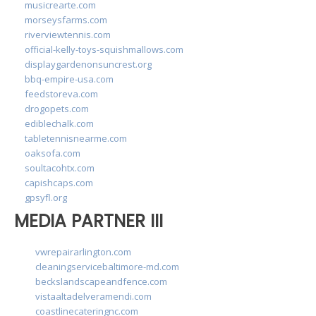
musicrearte.com
morseysfarms.com
riverviewtennis.com
official-kelly-toys-squishmallows.com
displaygardenonsuncrest.org
bbq-empire-usa.com
feedstoreva.com
drogopets.com
ediblechalk.com
tabletennisnearme.com
oaksofa.com
soultacohtx.com
capishcaps.com
gpsyfl.org
MEDIA PARTNER III
vwrepairarlington.com
cleaningservicebaltimore-md.com
beckslandscapeandfence.com
vistaaltadelveramendi.com
coastlinecateringnc.com