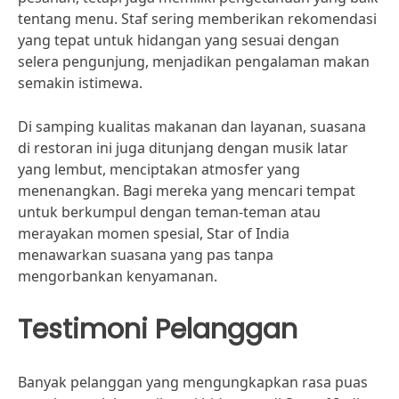
tentang menu. Staf sering memberikan rekomendasi
yang tepat untuk hidangan yang sesuai dengan
selera pengunjung, menjadikan pengalaman makan
semakin istimewa.
Di samping kualitas makanan dan layanan, suasana
di restoran ini juga ditunjang dengan musik latar
yang lembut, menciptakan atmosfer yang
menenangkan. Bagi mereka yang mencari tempat
untuk berkumpul dengan teman-teman atau
merayakan momen spesial, Star of India
menawarkan suasana yang pas tanpa
mengorbankan kenyamanan.
Testimoni Pelanggan
Banyak pelanggan yang mengungkapkan rasa puas