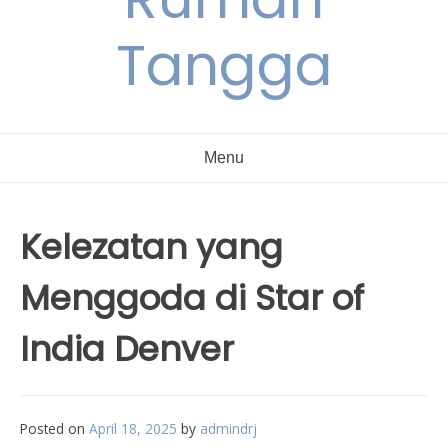
Tangga
Menu
Kelezatan yang
Menggoda di Star of
India Denver
Posted on
April 18, 2025
by
admindrj