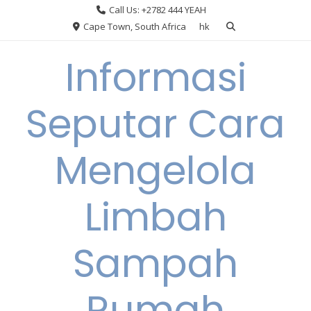
Skip
Call Us: +2782 444 YEAH
to
Cape Town, South Africa
hk
content
Informasi
Seputar Cara
Mengelola
Limbah
Sampah
Rumah