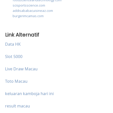
foodscienceandtechnology.com
scisportsscience.com
addisababacuisineaz.com
burgerimcamas.com
Link Alternatif
Data HK
Slot 5000
Live Draw Macau
Toto Macau
keluaran kamboja hari ini
result macau