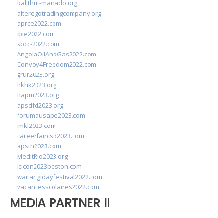
balithut-manado.org
alteregotradingcompany.org
aprce2022.com
ibie2022.com
sbcc-2022.com
AngolaOilAndGas2022.com
Convoy4Freedom2022.com
grur2023.org
hkhk2023.org
napm2023.org
apsdfd2023.org
forumausape2023.com
imkl2023.com
careerfaircsd2023.com
apsth2023.com
MedItRio2023.org
lcicon2023boston.com
waitangidayfestival2022.com
vacancesscolaires2022.com
MEDIA PARTNER II