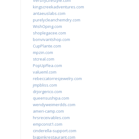
VersifyLifestyle.com
kingscreekadventures.com
antaeuslabs.com
purelycleanchemdry.com
WishOping.com
shoplegacee.com
bonvivantshop.com
CupPlante.com
mpzin.com
stcreal.com
PopUpFlea.com
valueml.com
rebeccatorresjewelry.com
jmpbliss.com
drjorgerico.com
queensushipa.com
wendyweimerdds.com
ameri-camp.com
hrsreceivables.com
empconst1.com
cinderella-support.com
bigpinkrestaurant.com