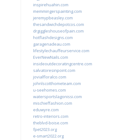
inspirehuahin.com
memmingerspainting.com
jeremypbeasley.com
thesandwichdepotcos.com
drgiggleshouseofpain.com
hotflashdesigns.com
garagenadeau.com
lifestylechauffeurservice.com
EverNewNails.com
insideoutdecoratingcentre.com
salvatoresinpoint.com
jovialfloralco.com
johnlscotthometeam.com
u-seehomes.com
watersportslagonissi.com
mischieffashion.com
eduwyre.com
retro-interiors.com
theblvd-boise.com
fpet2023.org
e-smart2022.org