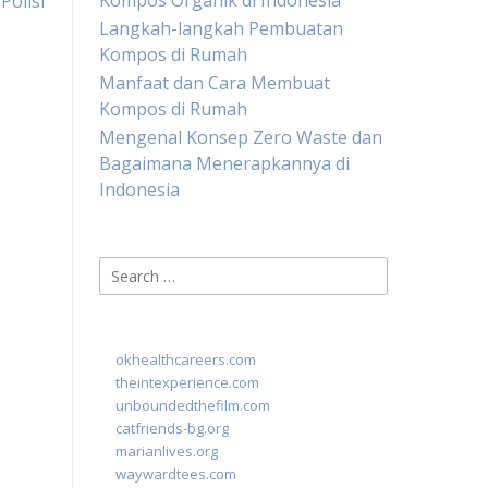
Kompos Organik di Indonesia
Polisi
Langkah-langkah Pembuatan
Kompos di Rumah
Manfaat dan Cara Membuat
Kompos di Rumah
Mengenal Konsep Zero Waste dan
Bagaimana Menerapkannya di
Indonesia
Search
for:
okhealthcareers.com
theintexperience.com
unboundedthefilm.com
catfriends-bg.org
marianlives.org
waywardtees.com