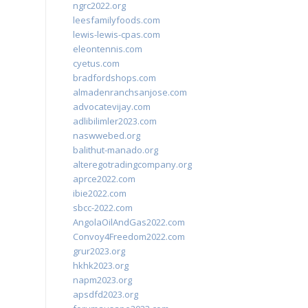
ngrc2022.org
leesfamilyfoods.com
lewis-lewis-cpas.com
eleontennis.com
cyetus.com
bradfordshops.com
almadenranchsanjose.com
advocatevijay.com
adlibilimler2023.com
naswwebed.org
balithut-manado.org
alteregotradingcompany.org
aprce2022.com
ibie2022.com
sbcc-2022.com
AngolaOilAndGas2022.com
Convoy4Freedom2022.com
grur2023.org
hkhk2023.org
napm2023.org
apsdfd2023.org