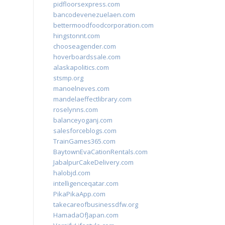
pidfloorsexpress.com
bancodevenezuelaen.com
bettermoodfoodcorporation.com
hingstonnt.com
chooseagender.com
hoverboardssale.com
alaskapolitics.com
stsmp.org
manoelneves.com
mandelaeffectlibrary.com
roselynns.com
balanceyoganj.com
salesforceblogs.com
TrainGames365.com
BaytownEvaCationRentals.com
JabalpurCakeDelivery.com
halobjd.com
intelligenceqatar.com
PikaPikaApp.com
takecareofbusinessdfw.org
HamadaOfJapan.com