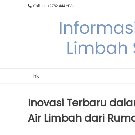
Skip
Call Us: +2782 444 YEAH
to
content
Informas
Limbah
hk
Inovasi Terbaru da
Air Limbah dari Ru