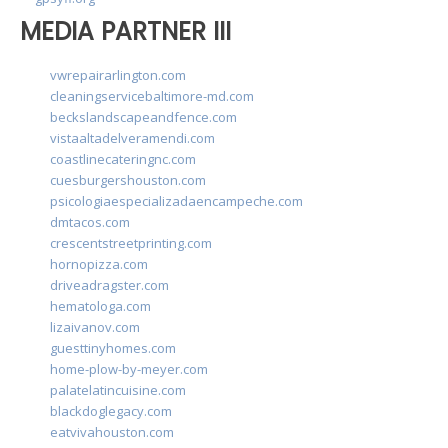
MEDIA PARTNER III
vwrepairarlington.com
cleaningservicebaltimore-md.com
beckslandscapeandfence.com
vistaaltadelveramendi.com
coastlinecateringnc.com
cuesburgershouston.com
psicologiaespecializadaencampeche.com
dmtacos.com
crescentstreetprinting.com
hornopizza.com
driveadragster.com
hematologa.com
lizaivanov.com
guesttinyhomes.com
home-plow-by-meyer.com
palatelatincuisine.com
blackdoglegacy.com
eatvivahouston.com