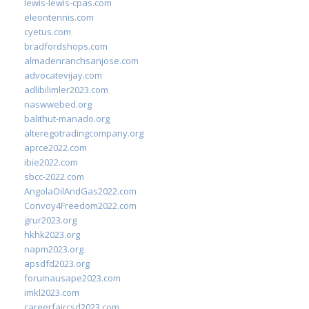
lewis-lewis-cpas.com
eleontennis.com
cyetus.com
bradfordshops.com
almadenranchsanjose.com
advocatevijay.com
adlibilimler2023.com
naswwebed.org
balithut-manado.org
alteregotradingcompany.org
aprce2022.com
ibie2022.com
sbcc-2022.com
AngolaOilAndGas2022.com
Convoy4Freedom2022.com
grur2023.org
hkhk2023.org
napm2023.org
apsdfd2023.org
forumausape2023.com
imkl2023.com
careerfaircsd2023.com