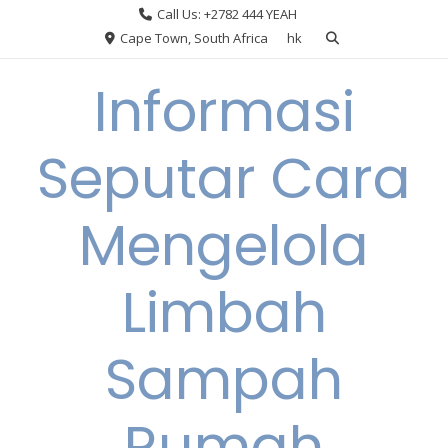
Skip
Call Us: +2782 444 YEAH
to
Cape Town, South Africa
hk
content
Informasi
Seputar Cara
Mengelola
Limbah
Sampah
Rumah