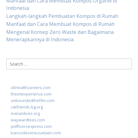
Manfaat dan Cara Membuat Kompos Organik di
Indonesia
Langkah-langkah Pembuatan Kompos di Rumah
Manfaat dan Cara Membuat Kompos di Rumah
Mengenal Konsep Zero Waste dan Bagaimana
Menerapkannya di Indonesia
Search
for:
okhealthcareers.com
theintexperience.com
unboundedthefilm.com
catfriends-bg.org
marianlives.org
waywardtees.com
pidfloorsexpress.com
bancodevenezuelaen.com