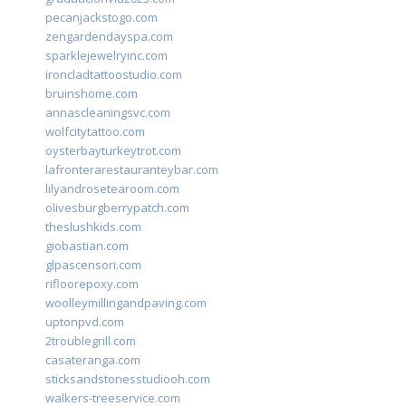
pecanjackstogo.com
zengardendayspa.com
sparklejewelryinc.com
ironcladtattoostudio.com
bruinshome.com
annascleaningsvc.com
wolfcitytattoo.com
oysterbayturkeytrot.com
lafronterarestauranteybar.com
lilyandrosetearoom.com
olivesburgberrypatch.com
theslushkids.com
giobastian.com
glpascensori.com
rifloorepoxy.com
woolleymillingandpaving.com
uptonpvd.com
2troublegrill.com
casateranga.com
sticksandstonesstudiooh.com
walkers-treeservice.com