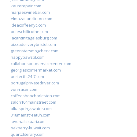
kautorepair.com
marjaeswinebar.com
elmazatlanclinton.com
ideacoffeenyc.com
odieschillicothe.com
lacantinitagalesburg.com
pizzadeliverybristol.com
greenstarsmogcheck.com
happypawspl.com
callahansautoservicecenter.com
georgiascornermarket.com
perfectfit24-7.com
portugalprivatedriver.com
von-racer.com
coffeeshopcharleston.com
salon104mainstreet.com
alkaspringswater.com
318mainstreet8h.com
lovenailsspari.com
oakberry-kuwait.com
quartzliterary.com