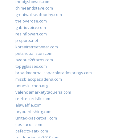
thebigshowok.com
chimeandstave.com
greatwallseafoodny.com
theloverose.com
gabriovoice.com
resinflowart.com
p-sports.net
korsairstreetwear.com
petshopallston.com
avenue26tacos.com
topgglasses.com
broadmoornailsspacoloradosprings.com
missblackpasadena.com
anneskitchen.org
valenciamarketytaqueria.com
reefrecordsllc.com
alawaffle.com
aryouthfishing.com
united-basketball.com
tios-tacos.com
cafecito-satx.com
graduacionviu2023.com