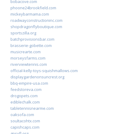
bobacove.com
phoone24brookfield.com
mickeybarmama.com
roadwayconstructioninc.com
shopdragonflyboutique.com
sportszilla.org
batchprovisionsbar.com
brasserie-gobette.com
musicrearte.com
morseysfarms.com
riverviewtennis.com
official-kelly-toys-squishmallows.com
displaygardenonsuncrest.org
bbq-empire-usa.com
feedstoreva.com
drogopets.com
ediblechalk.com
tabletennisnearme.com
oaksofa.com
soultacohtx.com
capishcaps.com
gpsyfl.org