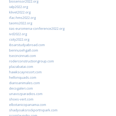
biosensor2022.org
ialp2022.org
klivet2022.org
ifac-hms2022.org
taoms2022.org
iias-euromena-conference2022.org
ivd2022.org
csity2022.org
ibsarstudyabroad.com
bennusehgall.com
tsecincinnati.com
roderconstructiongroup.com
plazabatai.com
hawkscayresort.com
hellonquads.com
diarioanimales.com
decogaleri.com
unavozparadios.com
shoes-vert.com
elbotanicopanama.com
shadyoaksrockportrvpark.com
jccoinlaundry.com