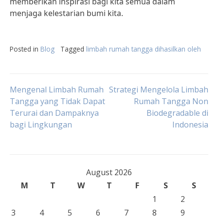
memberikan inspirasi bagi kita semua dalam
menjaga kelestarian bumi kita.
Posted in
Blog
Tagged
limbah rumah tangga dihasilkan oleh
Post
Mengenal Limbah Rumah
Strategi Mengelola Limbah
Tangga yang Tidak Dapat
Rumah Tangga Non
Terurai dan Dampaknya
Biodegradable di
navigation
bagi Lingkungan
Indonesia
August 2026
M
T
W
T
F
S
S
1
2
3
4
5
6
7
8
9