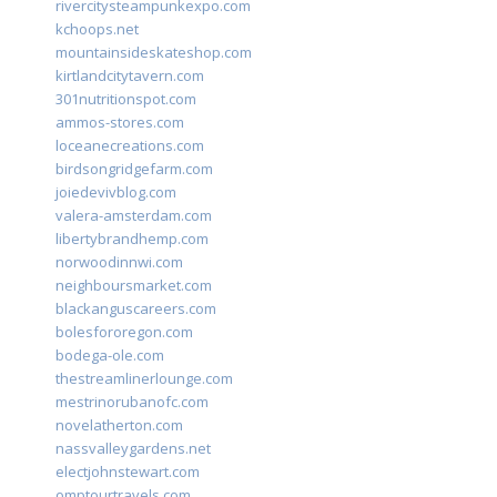
rivercitysteampunkexpo.com
kchoops.net
mountainsideskateshop.com
kirtlandcitytavern.com
301nutritionspot.com
ammos-stores.com
loceanecreations.com
birdsongridgefarm.com
joiedevivblog.com
valera-amsterdam.com
libertybrandhemp.com
norwoodinnwi.com
neighboursmarket.com
blackanguscareers.com
bolesfororegon.com
bodega-ole.com
thestreamlinerlounge.com
mestrinorubanofc.com
novelatherton.com
nassvalleygardens.net
electjohnstewart.com
omptourtravels.com