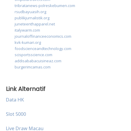
tribratanews-polreskebumen.com
rsudbayuasih.org
publikjurnalistik.org
juneteenthapparel.net
italywarm.com
journaloffinanceeconomics.com
kvk-kumari.org
foodscienceandtechnology.com
scisportsscience.com
addisababacuisineaz.com
burgerimcamas.com
Link Alternatif
Data HK
Slot 5000
Live Draw Macau