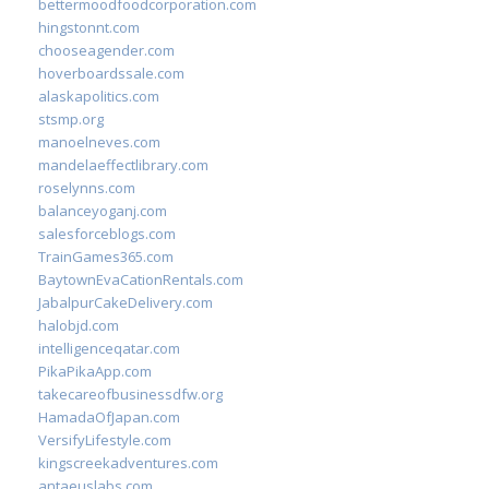
bettermoodfoodcorporation.com
hingstonnt.com
chooseagender.com
hoverboardssale.com
alaskapolitics.com
stsmp.org
manoelneves.com
mandelaeffectlibrary.com
roselynns.com
balanceyoganj.com
salesforceblogs.com
TrainGames365.com
BaytownEvaCationRentals.com
JabalpurCakeDelivery.com
halobjd.com
intelligenceqatar.com
PikaPikaApp.com
takecareofbusinessdfw.org
HamadaOfJapan.com
VersifyLifestyle.com
kingscreekadventures.com
antaeuslabs.com