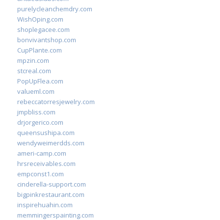
purelycleanchemdry.com
WishOping.com
shoplegacee.com
bonvivantshop.com
CupPlante.com
mpzin.com
stcreal.com
PopUpFlea.com
valueml.com
rebeccatorresjewelry.com
jmpbliss.com
drjorgerico.com
queensushipa.com
wendyweimerdds.com
ameri-camp.com
hrsreceivables.com
empconst1.com
cinderella-support.com
bigpinkrestaurant.com
inspirehuahin.com
memmingerspainting.com