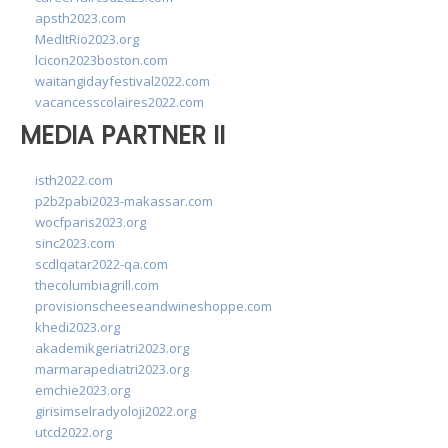
apsth2023.com
MedItRio2023.org
lcicon2023boston.com
waitangidayfestival2022.com
vacancesscolaires2022.com
MEDIA PARTNER II
isth2022.com
p2b2pabi2023-makassar.com
wocfparis2023.org
sinc2023.com
scdlqatar2022-qa.com
thecolumbiagrill.com
provisionscheeseandwineshoppe.com
khedi2023.org
akademikgeriatri2023.org
marmarapediatri2023.org
emchie2023.org
girisimselradyoloji2022.org
utcd2022.org