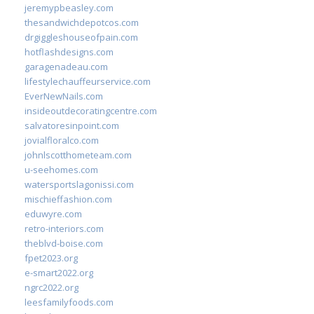
jeremypbeasley.com
thesandwichdepotcos.com
drgiggleshouseofpain.com
hotflashdesigns.com
garagenadeau.com
lifestylechauffeurservice.com
EverNewNails.com
insideoutdecoratingcentre.com
salvatoresinpoint.com
jovialfloralco.com
johnlscotthometeam.com
u-seehomes.com
watersportslagonissi.com
mischieffashion.com
eduwyre.com
retro-interiors.com
theblvd-boise.com
fpet2023.org
e-smart2022.org
ngrc2022.org
leesfamilyfoods.com