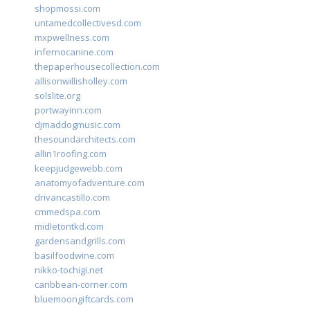
shopmossi.com
untamedcollectivesd.com
mxpwellness.com
infernocanine.com
thepaperhousecollection.com
allisonwillisholley.com
solslite.org
portwayinn.com
djmaddogmusic.com
thesoundarchitects.com
allin1roofing.com
keepjudgewebb.com
anatomyofadventure.com
drivancastillo.com
cmmedspa.com
midletontkd.com
gardensandgrills.com
basilfoodwine.com
nikko-tochigi.net
caribbean-corner.com
bluemoongiftcards.com