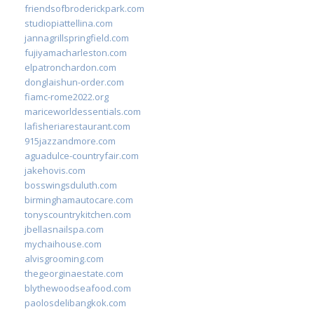
friendsofbroderickpark.com
studiopiattellina.com
jannagrillspringfield.com
fujiyamacharleston.com
elpatronchardon.com
donglaishun-order.com
fiamc-rome2022.org
mariceworldessentials.com
lafisheriarestaurant.com
915jazzandmore.com
aguadulce-countryfair.com
jakehovis.com
bosswingsduluth.com
birminghamautocare.com
tonyscountrykitchen.com
jbellasnailspa.com
mychaihouse.com
alvisgrooming.com
thegeorginaestate.com
blythewoodseafood.com
paolosdelibangkok.com