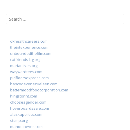
Search
for:
okhealthcareers.com
theintexperience.com
unboundedthefilm.com
catfriends-bg.org
marianlives.org
waywardtees.com
pidfloorsexpress.com
bancodevenezuelaen.com
bettermoodfoodcorporation.com
hingstonnt.com
chooseagender.com
hoverboardssale.com
alaskapolitics.com
stsmp.org
manoelneves.com