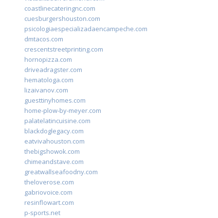
coastlinecateringnc.com
cuesburgershouston.com
psicologiaespecializadaencampeche.com
dmtacos.com
crescentstreetprinting.com
hornopizza.com
driveadragster.com
hematologa.com
lizaivanov.com
guesttinyhomes.com
home-plow-by-meyer.com
palatelatincuisine.com
blackdoglegacy.com
eatvivahouston.com
thebigshowok.com
chimeandstave.com
greatwallseafoodny.com
theloverose.com
gabriovoice.com
resinflowart.com
p-sports.net