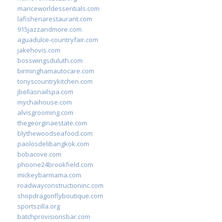
mariceworldessentials.com
lafisheriarestaurant.com
915jazzandmore.com
aguadulce-countryfair.com
jakehovis.com
bosswingsduluth.com
birminghamautocare.com
tonyscountrykitchen.com
jbellasnailspa.com
mychaihouse.com
alvisgrooming.com
thegeorginaestate.com
blythewoodseafood.com
paolosdelibangkok.com
bobacove.com
phoone24brookfield.com
mickeybarmama.com
roadwayconstructioninc.com
shopdragonflyboutique.com
sportszilla.org
batchprovisionsbar.com