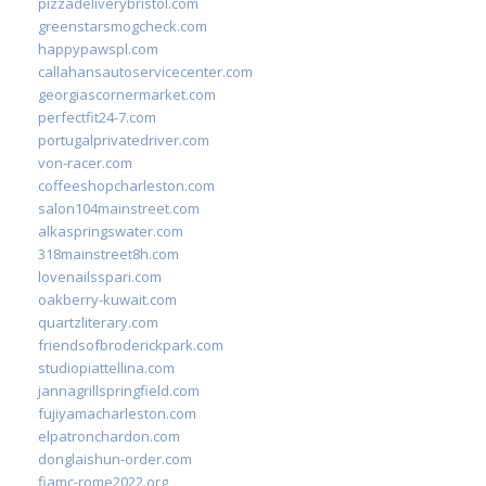
pizzadeliverybristol.com
greenstarsmogcheck.com
happypawspl.com
callahansautoservicecenter.com
georgiascornermarket.com
perfectfit24-7.com
portugalprivatedriver.com
von-racer.com
coffeeshopcharleston.com
salon104mainstreet.com
alkaspringswater.com
318mainstreet8h.com
lovenailsspari.com
oakberry-kuwait.com
quartzliterary.com
friendsofbroderickpark.com
studiopiattellina.com
jannagrillspringfield.com
fujiyamacharleston.com
elpatronchardon.com
donglaishun-order.com
fiamc-rome2022.org