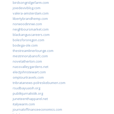
birdsongridgefarm.com
joiedevivblog.com
valera-amsterdam.com
libertybrandhemp.com
norwoodinnwi.com
neighboursmarket.com
blackanguscareers.com
bolesfororegon.com
bodega-ole.com
thestreamlinerlounge.com
mestrinorubanofc.com
novelatherton.com
nassvalleygardens.net
electjohnstewart.com
omptourtravels.com
tribratanews-polreskebumen.com
rsudbayuasih.org
publikjurnalistik.org
juneteenthapparel.net
italywarm.com
journaloffinanceeconomics.com