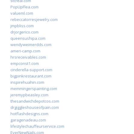
stcreal.com
PopUpFlea.com
valueml.com
rebeccatorresjewelry.com
jmpbliss.com
drjorgerico.com
queensushipa.com
wendyweimerdds.com
ameri-camp.com
hrsreceivables.com
empconst1.com
cinderella-support.com
bigpinkrestaurant.com
inspirehuahin.com
memmingerspainting.com
jeremypbeasley.com
thesandwichdepotcos.com
drgiggleshouseofpain.com
hotflashdesigns.com
garagenadeau.com
lifestylechauffeurservice.com
EverNewNails.com