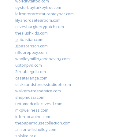
wolfcitytattoo.com
oysterbayturkeytrot.com
lafronterarestauranteybar.com
lilyandrosetearoom.com
olivesburgberrypatch.com
theslushkids.com
giobastian.com
glpascensori.com
rifloorepoxy.com
woolleymillingandpaving.com
uptonpvd.com
2troublegrill.com
casateranga.com
sticksandstonesstudiooh.com
walkers-treeservice.com
shopmossi.com
untamedcollectivesd.com
mxpwellness.com
infernocanine.com
thepaperhousecollection.com
allisonwillisholley.com
solslite.org