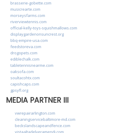
brasserie-gobette.com
musicrearte.com
morseysfarms.com
riverviewtennis.com
official-kelly-toys-squishmallows.com
displaygardenonsuncrest.org
bbq-empire-usa.com
feedstoreva.com
drogopets.com
ediblechalk.com
tabletennisnearme.com
oaksofa.com
soultacohtx.com
capishcaps.com
gpsyfl.org
MEDIA PARTNER III
vwrepairarlington.com
cleaningservicebaltimore-md.com
beckslandscapeandfence.com
vistaaltadelveramendi.com