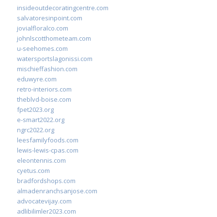
insideoutdecoratingcentre.com
salvatoresinpoint.com
jovialfloralco.com
johnlscotthometeam.com
u-seehomes.com
watersportslagonissi.com
mischieffashion.com
eduwyre.com
retro-interiors.com
theblvd-boise.com
fpet2023.org
e-smart2022.org
ngrc2022.org
leesfamilyfoods.com
lewis-lewis-cpas.com
eleontennis.com
cyetus.com
bradfordshops.com
almadenranchsanjose.com
advocatevijay.com
adlibilimler2023.com