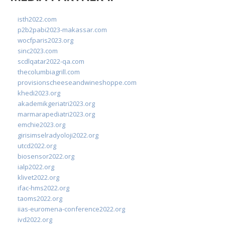
isth2022.com
p2b2pabi2023-makassar.com
wocfparis2023.org
sinc2023.com
scdlqatar2022-qa.com
thecolumbiagrill.com
provisionscheeseandwineshoppe.com
khedi2023.org
akademikgeriatri2023.org
marmarapediatri2023.org
emchie2023.org
girisimselradyoloji2022.org
utcd2022.org
biosensor2022.org
ialp2022.org
klivet2022.org
ifac-hms2022.org
taoms2022.org
iias-euromena-conference2022.org
ivd2022.org