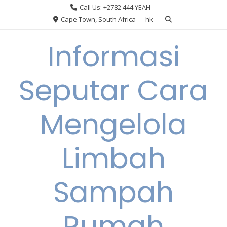
Skip
Call Us: +2782 444 YEAH
to
Cape Town, South Africa
hk
content
Informasi
Seputar Cara
Mengelola
Limbah
Sampah
Rumah