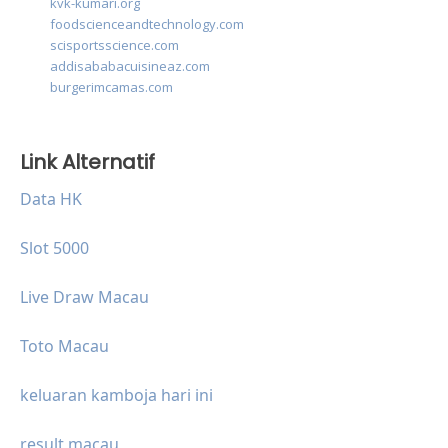
kvk-kumari.org
foodscienceandtechnology.com
scisportsscience.com
addisababacuisineaz.com
burgerimcamas.com
Link Alternatif
Data HK
Slot 5000
Live Draw Macau
Toto Macau
keluaran kamboja hari ini
result macau