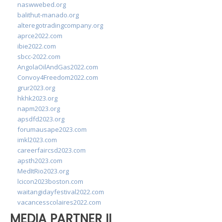
naswwebed.org
balithut-manado.org
alteregotradingcompany.org
aprce2022.com
ibie2022.com
sbcc-2022.com
AngolaOilAndGas2022.com
Convoy4Freedom2022.com
grur2023.org
hkhk2023.org
napm2023.org
apsdfd2023.org
forumausape2023.com
imkl2023.com
careerfaircsd2023.com
apsth2023.com
MedItRio2023.org
lcicon2023boston.com
waitangidayfestival2022.com
vacancesscolaires2022.com
MEDIA PARTNER II