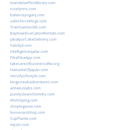
mandelaeffectlibrary.com
roselynns.com
balanceyoganj.com
salesforceblogs.com
TrainGames365.com
BaytownEvaCationRentals.com
JabalpurCakeDelivery.com
halobjd.com
intelligenceqatar.com
PikaPikaApp.com
takecareofbusinessdfw.org
HamadaOfJapan.com
VersifyLifestyle.com
kingscreekadventures.com
antaeuslabs.com
purelycleanchemdry.com
WishOping.com
shoplegacee.com
bonvivantshop.com
CupPlante.com
mpzin.com