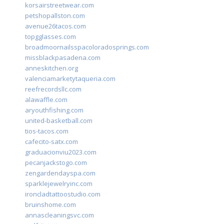
korsairstreetwear.com
petshopallston.com
avenue26tacos.com
topgglasses.com
broadmoornailsspacoloradosprings.com
missblackpasadena.com
anneskitchen.org
valenciamarketytaqueria.com
reefrecordsllc.com
alawaffle.com
aryouthfishing.com
united-basketball.com
tios-tacos.com
cafecito-satx.com
graduacionviu2023.com
pecanjackstogo.com
zengardendayspa.com
sparklejewelryinc.com
ironcladtattoostudio.com
bruinshome.com
annascleaningsvc.com