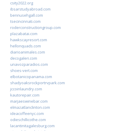
csity2022.org
ibsarstudyabroad.com
bennusehgall.com
tsecincinnati.com
roderconstructiongroup.com
plazabatai.com
hawkscayresort.com
hellonquads.com
diarioanimales.com
decogaleri.com
unavozparadios.com
shoes-vert.com
elbotanicopanama.com
shadyoaksrockportrvpark.com
jccoinlaundry.com
kautorepair.com
marjaeswinebar.com
elmazatlanclinton.com
ideacoffeenyc.com
odieschillicothe.com
lacantinitagalesburg.com