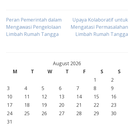
Post
Peran Pemerintah dalam
Upaya Kolaboratif untuk
Mengawasi Pengelolaan
Mengatasi Permasalahan
Limbah Rumah Tangga
Limbah Rumah Tangga
navigation
August 2026
M
T
W
T
F
S
S
1
2
3
4
5
6
7
8
9
10
11
12
13
14
15
16
17
18
19
20
21
22
23
24
25
26
27
28
29
30
31