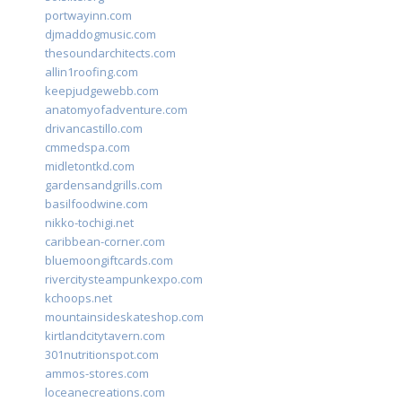
portwayinn.com
djmaddogmusic.com
thesoundarchitects.com
allin1roofing.com
keepjudgewebb.com
anatomyofadventure.com
drivancastillo.com
cmmedspa.com
midletontkd.com
gardensandgrills.com
basilfoodwine.com
nikko-tochigi.net
caribbean-corner.com
bluemoongiftcards.com
rivercitysteampunkexpo.com
kchoops.net
mountainsideskateshop.com
kirtlandcitytavern.com
301nutritionspot.com
ammos-stores.com
loceanecreations.com