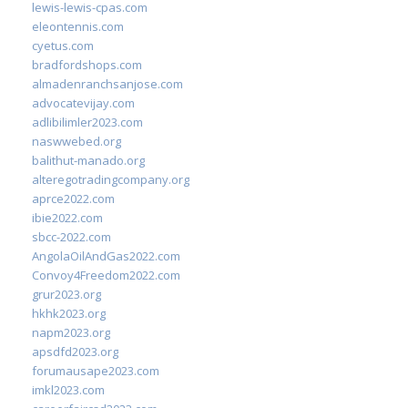
lewis-lewis-cpas.com
eleontennis.com
cyetus.com
bradfordshops.com
almadenranchsanjose.com
advocatevijay.com
adlibilimler2023.com
naswwebed.org
balithut-manado.org
alteregotradingcompany.org
aprce2022.com
ibie2022.com
sbcc-2022.com
AngolaOilAndGas2022.com
Convoy4Freedom2022.com
grur2023.org
hkhk2023.org
napm2023.org
apsdfd2023.org
forumausape2023.com
imkl2023.com