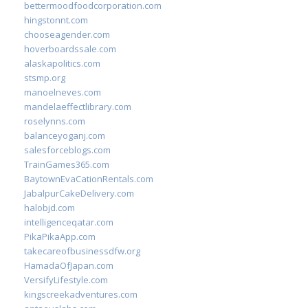
bettermoodfoodcorporation.com
hingstonnt.com
chooseagender.com
hoverboardssale.com
alaskapolitics.com
stsmp.org
manoelneves.com
mandelaeffectlibrary.com
roselynns.com
balanceyoganj.com
salesforceblogs.com
TrainGames365.com
BaytownEvaCationRentals.com
JabalpurCakeDelivery.com
halobjd.com
intelligenceqatar.com
PikaPikaApp.com
takecareofbusinessdfw.org
HamadaOfJapan.com
VersifyLifestyle.com
kingscreekadventures.com