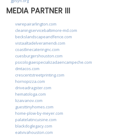
gpsyfl.org
MEDIA PARTNER III
vwrepairarlington.com
cleaningservicebaltimore-md.com
beckslandscapeandfence.com
vistaaltadelveramendi.com
coastlinecateringnc.com
cuesburgershouston.com
psicologiaespecializadaencampeche.com
dmtacos.com
crescentstreetprinting.com
hornopizza.com
driveadragster.com
hematologa.com
lizaivanov.com
guesttinyhomes.com
home-plow-by-meyer.com
palatelatincuisine.com
blackdoglegacy.com
eatvivahouston.com