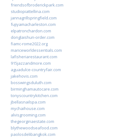
friendsofbroderickpark.com
studiopiattellina.com
jannagrillspringfield.com
fujiyamacharleston.com
elpatronchardon.com
donglaishun-order.com
fiamc-rome2022.org
mariceworldessentials.com
lafisheriarestaurant.com
915jazzandmore.com
aguadulce-countryfair.com
jakehovis.com
bosswingsduluth.com
birminghamautocare.com
tonyscountrykitchen.com
jbellasnailspa.com
mychaihouse.com
alvisgrooming.com
thegeorginaestate.com
blythewoodseafood.com
paolosdelibangkok.com