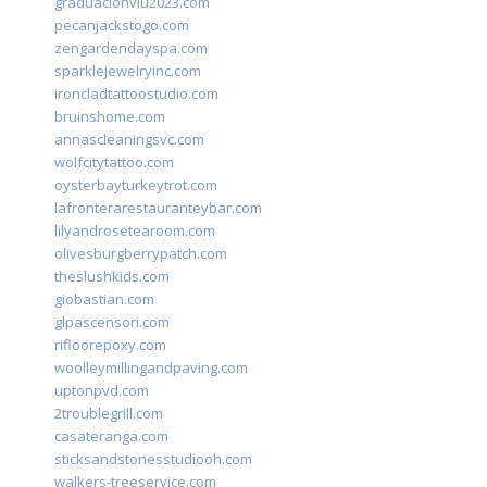
graduacionviu2023.com
pecanjackstogo.com
zengardendayspa.com
sparklejewelryinc.com
ironcladtattoostudio.com
bruinshome.com
annascleaningsvc.com
wolfcitytattoo.com
oysterbayturkeytrot.com
lafronterarestauranteybar.com
lilyandrosetearoom.com
olivesburgberrypatch.com
theslushkids.com
giobastian.com
glpascensori.com
rifloorepoxy.com
woolleymillingandpaving.com
uptonpvd.com
2troublegrill.com
casateranga.com
sticksandstonesstudiooh.com
walkers-treeservice.com