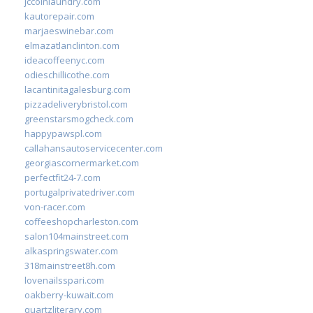
jccoinlaundry.com
kautorepair.com
marjaeswinebar.com
elmazatlanclinton.com
ideacoffeenyc.com
odieschillicothe.com
lacantinitagalesburg.com
pizzadeliverybristol.com
greenstarsmogcheck.com
happypawspl.com
callahansautoservicecenter.com
georgiascornermarket.com
perfectfit24-7.com
portugalprivatedriver.com
von-racer.com
coffeeshopcharleston.com
salon104mainstreet.com
alkaspringswater.com
318mainstreet8h.com
lovenailsspari.com
oakberry-kuwait.com
quartzliterary.com