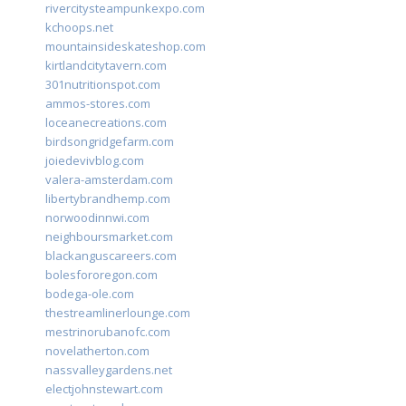
rivercitysteampunkexpo.com
kchoops.net
mountainsideskateshop.com
kirtlandcitytavern.com
301nutritionspot.com
ammos-stores.com
loceanecreations.com
birdsongridgefarm.com
joiedevivblog.com
valera-amsterdam.com
libertybrandhemp.com
norwoodinnwi.com
neighboursmarket.com
blackanguscareers.com
bolesfororegon.com
bodega-ole.com
thestreamlinerlounge.com
mestrinorubanofc.com
novelatherton.com
nassvalleygardens.net
electjohnstewart.com