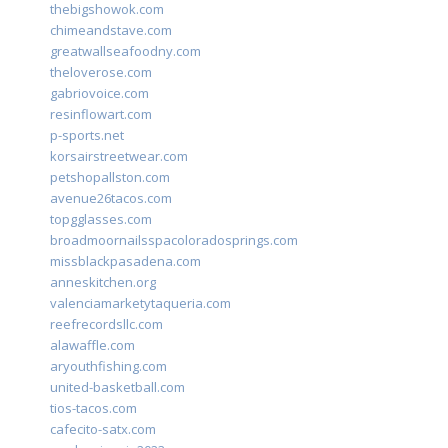
thebigshowok.com
chimeandstave.com
greatwallseafoodny.com
theloverose.com
gabriovoice.com
resinflowart.com
p-sports.net
korsairstreetwear.com
petshopallston.com
avenue26tacos.com
topgglasses.com
broadmoornailsspacoloradosprings.com
missblackpasadena.com
anneskitchen.org
valenciamarketytaqueria.com
reefrecordsllc.com
alawaffle.com
aryouthfishing.com
united-basketball.com
tios-tacos.com
cafecito-satx.com