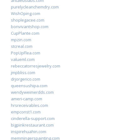
antaeuslabs.com
purelycleanchemdry.com
WishOping.com
shoplegacee.com
bonvivantshop.com
CupPlante.com
mpzin.com
stcreal.com
PopUpFlea.com
valueml.com
rebeccatorresjewelry.com
jmpbliss.com
drjorgerico.com
queensushipa.com
wendyweimerdds.com
ameri-camp.com
hrsreceivables.com
empconst1.com
cinderella-support.com
bigpinkrestaurant.com
inspirehuahin.com
memmingerspainting.com