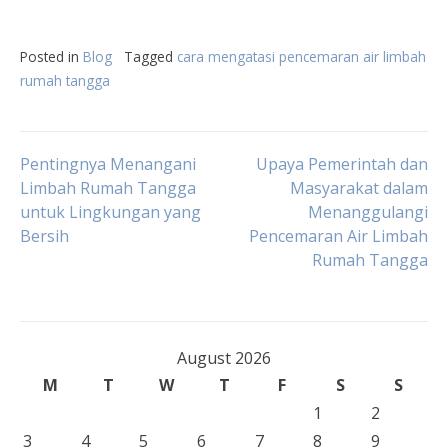
Posted in
Blog
Tagged
cara mengatasi pencemaran air limbah
rumah tangga
Post
Pentingnya Menangani
Upaya Pemerintah dan
Limbah Rumah Tangga
Masyarakat dalam
untuk Lingkungan yang
Menanggulangi
navigation
Bersih
Pencemaran Air Limbah
Rumah Tangga
August 2026
M
T
W
T
F
S
S
1
2
3
4
5
6
7
8
9