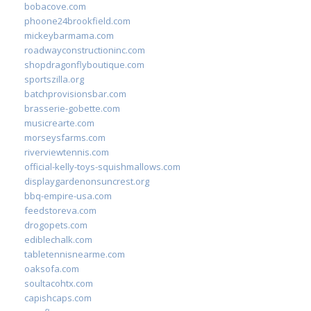
bobacove.com
phoone24brookfield.com
mickeybarmama.com
roadwayconstructioninc.com
shopdragonflyboutique.com
sportszilla.org
batchprovisionsbar.com
brasserie-gobette.com
musicrearte.com
morseysfarms.com
riverviewtennis.com
official-kelly-toys-squishmallows.com
displaygardenonsuncrest.org
bbq-empire-usa.com
feedstoreva.com
drogopets.com
ediblechalk.com
tabletennisnearme.com
oaksofa.com
soultacohtx.com
capishcaps.com