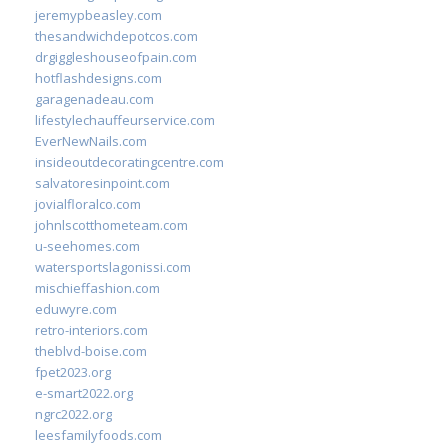
jeremypbeasley.com
thesandwichdepotcos.com
drgiggleshouseofpain.com
hotflashdesigns.com
garagenadeau.com
lifestylechauffeurservice.com
EverNewNails.com
insideoutdecoratingcentre.com
salvatoresinpoint.com
jovialfloralco.com
johnlscotthometeam.com
u-seehomes.com
watersportslagonissi.com
mischieffashion.com
eduwyre.com
retro-interiors.com
theblvd-boise.com
fpet2023.org
e-smart2022.org
ngrc2022.org
leesfamilyfoods.com