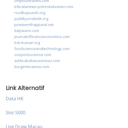
omptourtravels.com
tribratanews-polreskebumen.com
rsudbayuasih.org
publikjurnalistik.org
juneteenthapparel.net
italywarm.com
journaloffinanceeconomics.com
kvk-kumari.org
foodscienceandtechnology.com
scisportsscience.com
addisababacuisineaz.com
burgerimcamas.com
Link Alternatif
Data HK
Slot 5000
Live Draw Macau