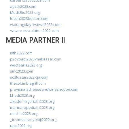
careerfaircsd2023.com
apsth2023.com
MedItRio2023.org
lcicon2023boston.com
waitangidayfestival2022.com
vacancesscolaires2022.com
MEDIA PARTNER II
isth2022.com
p2b2pabi2023-makassar.com
wocfparis2023.org
sinc2023.com
scdlqatar2022-qa.com
thecolumbiagrill.com
provisionscheeseandwineshoppe.com
khedi2023.org
akademikgeriatri2023.org
marmarapediatri2023.org
emchie2023.org
girisimselradyoloji2022.org
utcd2022.org