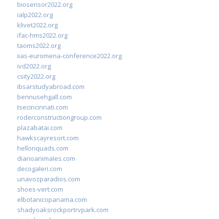
biosensor2022.org
ialp2022.org
klivet2022.org
ifac-hms2022.org
taoms2022.org
iias-euromena-conference2022.org
ivd2022.org
csity2022.org
ibsarstudyabroad.com
bennusehgall.com
tsecincinnati.com
roderconstructiongroup.com
plazabatai.com
hawkscayresort.com
hellonquads.com
diarioanimales.com
decogaleri.com
unavozparadios.com
shoes-vert.com
elbotanicopanama.com
shadyoaksrockportrvpark.com