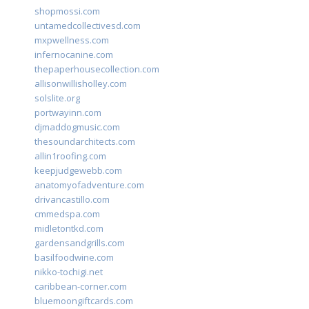
shopmossi.com
untamedcollectivesd.com
mxpwellness.com
infernocanine.com
thepaperhousecollection.com
allisonwillisholley.com
solslite.org
portwayinn.com
djmaddogmusic.com
thesoundarchitects.com
allin1roofing.com
keepjudgewebb.com
anatomyofadventure.com
drivancastillo.com
cmmedspa.com
midletontkd.com
gardensandgrills.com
basilfoodwine.com
nikko-tochigi.net
caribbean-corner.com
bluemoongiftcards.com