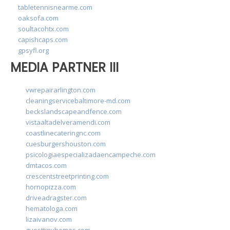
tabletennisnearme.com
oaksofa.com
soultacohtx.com
capishcaps.com
gpsyfl.org
MEDIA PARTNER III
vwrepairarlington.com
cleaningservicebaltimore-md.com
beckslandscapeandfence.com
vistaaltadelveramendi.com
coastlinecateringnc.com
cuesburgershouston.com
psicologiaespecializadaencampeche.com
dmtacos.com
crescentstreetprinting.com
hornopizza.com
driveadragster.com
hematologa.com
lizaivanov.com