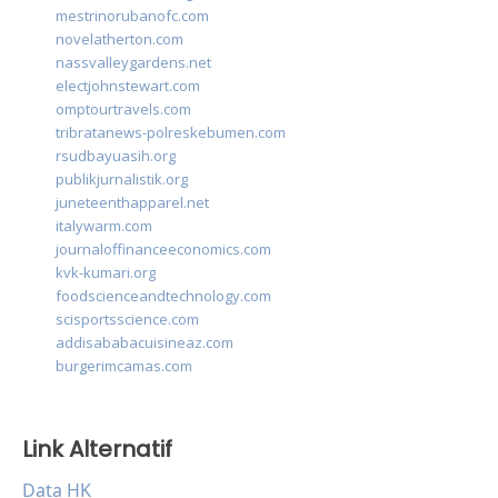
mestrinorubanofc.com
novelatherton.com
nassvalleygardens.net
electjohnstewart.com
omptourtravels.com
tribratanews-polreskebumen.com
rsudbayuasih.org
publikjurnalistik.org
juneteenthapparel.net
italywarm.com
journaloffinanceeconomics.com
kvk-kumari.org
foodscienceandtechnology.com
scisportsscience.com
addisababacuisineaz.com
burgerimcamas.com
Link Alternatif
Data HK