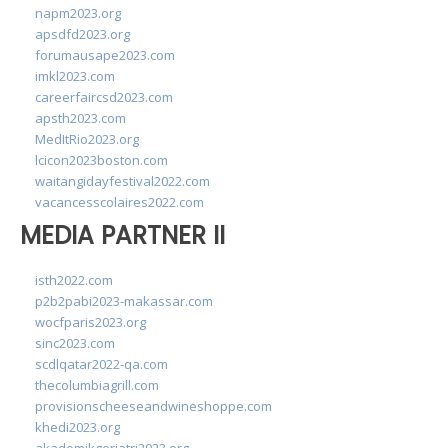
napm2023.org
apsdfd2023.org
forumausape2023.com
imkl2023.com
careerfaircsd2023.com
apsth2023.com
MedItRio2023.org
lcicon2023boston.com
waitangidayfestival2022.com
vacancesscolaires2022.com
MEDIA PARTNER II
isth2022.com
p2b2pabi2023-makassar.com
wocfparis2023.org
sinc2023.com
scdlqatar2022-qa.com
thecolumbiagrill.com
provisionscheeseandwineshoppe.com
khedi2023.org
akademikgeriatri2023.org