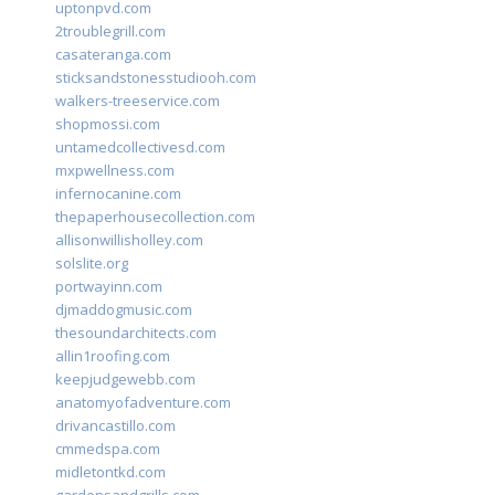
uptonpvd.com
2troublegrill.com
casateranga.com
sticksandstonesstudiooh.com
walkers-treeservice.com
shopmossi.com
untamedcollectivesd.com
mxpwellness.com
infernocanine.com
thepaperhousecollection.com
allisonwillisholley.com
solslite.org
portwayinn.com
djmaddogmusic.com
thesoundarchitects.com
allin1roofing.com
keepjudgewebb.com
anatomyofadventure.com
drivancastillo.com
cmmedspa.com
midletontkd.com