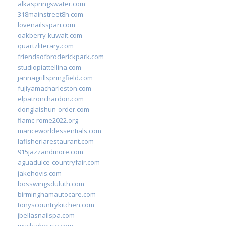
alkaspringswater.com
318mainstreet8h.com
lovenailsspari.com
oakberry-kuwait.com
quartzliterary.com
friendsofbroderickpark.com
studiopiattellina.com
jannagrillspringfield.com
fujiyamacharleston.com
elpatronchardon.com
donglaishun-order.com
fiamc-rome2022.org
mariceworldessentials.com
lafisheriarestaurant.com
915jazzandmore.com
aguadulce-countryfair.com
jakehovis.com
bosswingsduluth.com
birminghamautocare.com
tonyscountrykitchen.com
jbellasnailspa.com
mychaihouse.com