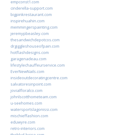
empconst1.com
cinderella-support.com
bigpinkrestaurant.com
inspirehuahin.com
memmingerspainting.com
jeremypbeasley.com
thesandwichdepotcos.com
drgiggleshouseofpain.com
hotflashdesigns.com
garagenadeau.com
lifestylechauffeurservice.com
EverNewNails.com
insideoutdecoratingcentre.com
salvatoresinpoint.com
jovialfloralco.com
johnlscotthometeam.com
u-seehomes.com
watersportslagonissi.com
mischieffashion.com
eduwyre.com
retro-interiors.com
theblvd-boise.com