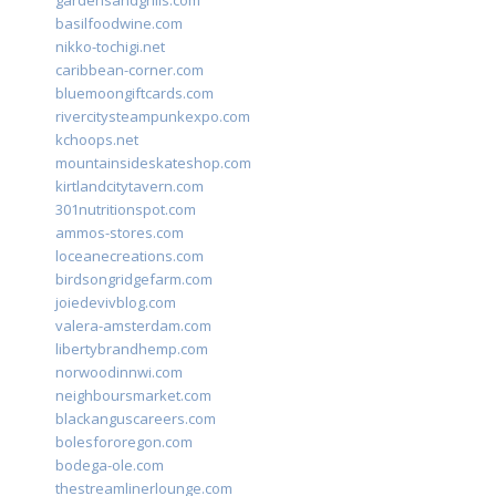
gardensandgrills.com
basilfoodwine.com
nikko-tochigi.net
caribbean-corner.com
bluemoongiftcards.com
rivercitysteampunkexpo.com
kchoops.net
mountainsideskateshop.com
kirtlandcitytavern.com
301nutritionspot.com
ammos-stores.com
loceanecreations.com
birdsongridgefarm.com
joiedevivblog.com
valera-amsterdam.com
libertybrandhemp.com
norwoodinnwi.com
neighboursmarket.com
blackanguscareers.com
bolesfororegon.com
bodega-ole.com
thestreamlinerlounge.com