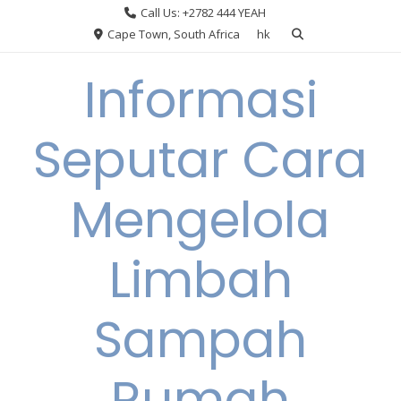
Skip
Call Us: +2782 444 YEAH
to
Cape Town, South Africa
hk
content
Informasi
Seputar Cara
Mengelola
Limbah
Sampah
Rumah