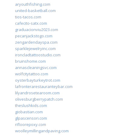
aryouthfishing.com
united-basketball.com
tios-tacos.com
cafecito-satx.com
graduacionviu2023.com
pecanjackstogo.com
zengardendayspa.com
sparklejewelryinc.com
ironcladtattoostudio.com
bruinshome.com
annascleaningsvc.com
wolfcitytattoo.com
oysterbayturkeytrot.com
lafronterarestauranteybar.com
lilyandrosetearoom.com
olivesburgberrypatch.com
theslushkids.com
giobastian.com
glpascensori.com
rifloorepoxy.com
woolleymillingandpaving.com