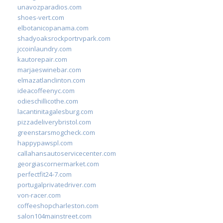
unavozparadios.com
shoes-vert.com
elbotanicopanama.com
shadyoaksrockportrvpark.com
jccoinlaundry.com
kautorepair.com
marjaeswinebar.com
elmazatlanclinton.com
ideacoffeenyc.com
odieschillicothe.com
lacantinitagalesburg.com
pizzadeliverybristol.com
greenstarsmogcheck.com
happypawspl.com
callahansautoservicecenter.com
georgiascornermarket.com
perfectfit24-7.com
portugalprivatedriver.com
von-racer.com
coffeeshopcharleston.com
salon104mainstreet.com