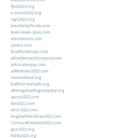
fpet2023.org
e-smart2022.org
ngrc2022.org
leesfamilyfoods.com
lewis-lewis-cpas.com
eleontennis.com
cyetus.com
bradfordshops.com
almadenranchsanjose.com
advocatevijay.com
adlibilimler2023.com
naswwebed.org
balithut-manado.org
alteregotradingcompany.org
aprce2022.com
ibie2022.com
sbcc-2022.com
AngolaOilAndGas2022.com
Convoy4Freedom2022.com
grur2023.org
hkhk2023.org