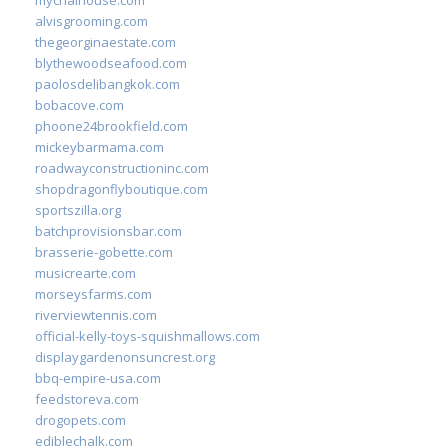
alvisgrooming.com
thegeorginaestate.com
blythewoodseafood.com
paolosdelibangkok.com
bobacove.com
phoone24brookfield.com
mickeybarmama.com
roadwayconstructioninc.com
shopdragonflyboutique.com
sportszilla.org
batchprovisionsbar.com
brasserie-gobette.com
musicrearte.com
morseysfarms.com
riverviewtennis.com
official-kelly-toys-squishmallows.com
displaygardenonsuncrest.org
bbq-empire-usa.com
feedstoreva.com
drogopets.com
ediblechalk.com