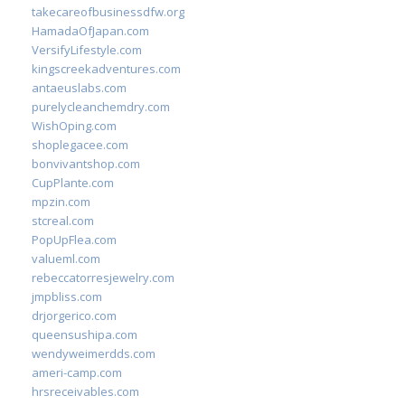
takecareofbusinessdfw.org
HamadaOfJapan.com
VersifyLifestyle.com
kingscreekadventures.com
antaeuslabs.com
purelycleanchemdry.com
WishOping.com
shoplegacee.com
bonvivantshop.com
CupPlante.com
mpzin.com
stcreal.com
PopUpFlea.com
valueml.com
rebeccatorresjewelry.com
jmpbliss.com
drjorgerico.com
queensushipa.com
wendyweimerdds.com
ameri-camp.com
hrsreceivables.com