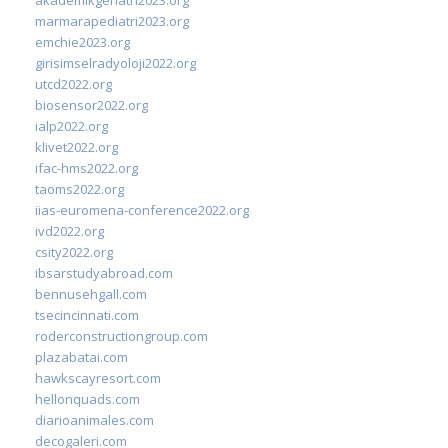
marmarapediatri2023.org
emchie2023.org
girisimselradyoloji2022.org
utcd2022.org
biosensor2022.org
ialp2022.org
klivet2022.org
ifac-hms2022.org
taoms2022.org
iias-euromena-conference2022.org
ivd2022.org
csity2022.org
ibsarstudyabroad.com
bennusehgall.com
tsecincinnati.com
roderconstructiongroup.com
plazabatai.com
hawkscayresort.com
hellonquads.com
diarioanimales.com
decogaleri.com