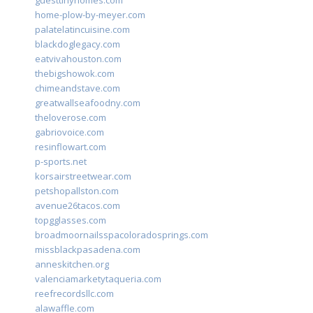
guesttinyhomes.com
home-plow-by-meyer.com
palatelatincuisine.com
blackdoglegacy.com
eatvivahouston.com
thebigshowok.com
chimeandstave.com
greatwallseafoodny.com
theloverose.com
gabriovoice.com
resinflowart.com
p-sports.net
korsairstreetwear.com
petshopallston.com
avenue26tacos.com
topgglasses.com
broadmoornailsspacoloradosprings.com
missblackpasadena.com
anneskitchen.org
valenciamarketytaqueria.com
reefrecordsllc.com
alawaffle.com