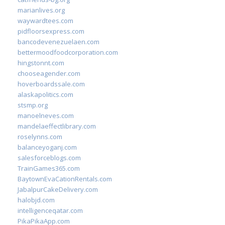
marianlives.org
waywardtees.com
pidfloorsexpress.com
bancodevenezuelaen.com
bettermoodfoodcorporation.com
hingstonnt.com
chooseagender.com
hoverboardssale.com
alaskapolitics.com
stsmp.org
manoelneves.com
mandelaeffectlibrary.com
roselynns.com
balanceyoganj.com
salesforceblogs.com
TrainGames365.com
BaytownEvaCationRentals.com
JabalpurCakeDelivery.com
halobjd.com
intelligenceqatar.com
PikaPikaApp.com