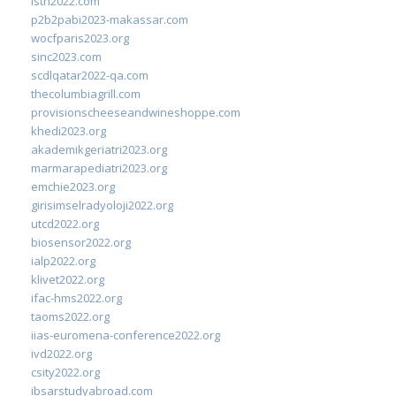
isth2022.com
p2b2pabi2023-makassar.com
wocfparis2023.org
sinc2023.com
scdlqatar2022-qa.com
thecolumbiagrill.com
provisionscheeseandwineshoppe.com
khedi2023.org
akademikgeriatri2023.org
marmarapediatri2023.org
emchie2023.org
girisimselradyoloji2022.org
utcd2022.org
biosensor2022.org
ialp2022.org
klivet2022.org
ifac-hms2022.org
taoms2022.org
iias-euromena-conference2022.org
ivd2022.org
csity2022.org
ibsarstudyabroad.com