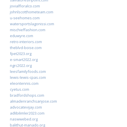
salvatoresinpoint.com
jovialfloralco.com
johnlscotthometeam.com
u-seehomes.com
watersportslagonissi.com
mischieffashion.com
eduwyre.com
retro-interiors.com
theblvd-boise.com
fpet2023.org
e-smart2022.org
ngrc2022.org
leesfamilyfoods.com
lewis-lewis-cpas.com
eleontennis.com
cyetus.com
bradfordshops.com
almadenranchsanjose.com
advocatevijay.com
adlibilimler2023.com
naswwebed.org
balithut-manado.org