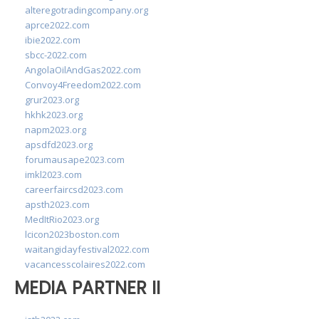
alteregotradingcompany.org
aprce2022.com
ibie2022.com
sbcc-2022.com
AngolaOilAndGas2022.com
Convoy4Freedom2022.com
grur2023.org
hkhk2023.org
napm2023.org
apsdfd2023.org
forumausape2023.com
imkl2023.com
careerfaircsd2023.com
apsth2023.com
MedItRio2023.org
lcicon2023boston.com
waitangidayfestival2022.com
vacancesscolaires2022.com
MEDIA PARTNER II