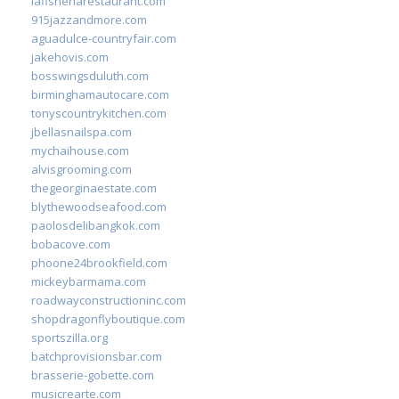
lafisheriarestaurant.com
915jazzandmore.com
aguadulce-countryfair.com
jakehovis.com
bosswingsduluth.com
birminghamautocare.com
tonyscountrykitchen.com
jbellasnailspa.com
mychaihouse.com
alvisgrooming.com
thegeorginaestate.com
blythewoodseafood.com
paolosdelibangkok.com
bobacove.com
phoone24brookfield.com
mickeybarmama.com
roadwayconstructioninc.com
shopdragonflyboutique.com
sportszilla.org
batchprovisionsbar.com
brasserie-gobette.com
musicrearte.com