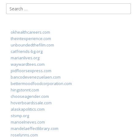
Search
for:
okhealthcareers.com
theintexperience.com
unboundedthefilm.com
catfriends-bg.org
marianlives.org
waywardtees.com
pidfloorsexpress.com
bancodevenezuelaen.com
bettermoodfoodcorporation.com
hingstonnt.com
chooseagender.com
hoverboardssale.com
alaskapolitics.com
stsmp.org
manoelneves.com
mandelaeffectlibrary.com
roselynns.com