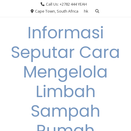
Skip
Call Us: +2782 444 YEAH
to
Cape Town, South Africa
hk
content
Informasi
Seputar Cara
Mengelola
Limbah
Sampah
Rumah