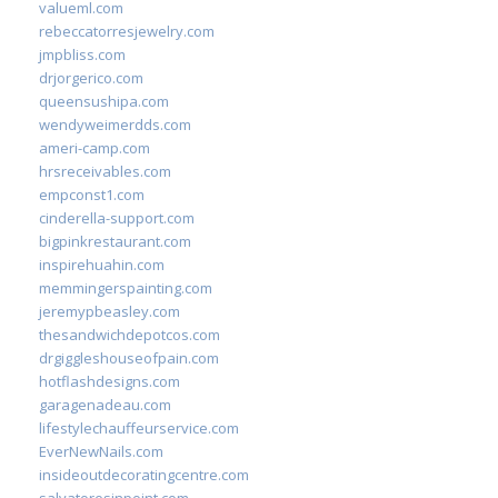
valueml.com
rebeccatorresjewelry.com
jmpbliss.com
drjorgerico.com
queensushipa.com
wendyweimerdds.com
ameri-camp.com
hrsreceivables.com
empconst1.com
cinderella-support.com
bigpinkrestaurant.com
inspirehuahin.com
memmingerspainting.com
jeremypbeasley.com
thesandwichdepotcos.com
drgiggleshouseofpain.com
hotflashdesigns.com
garagenadeau.com
lifestylechauffeurservice.com
EverNewNails.com
insideoutdecoratingcentre.com