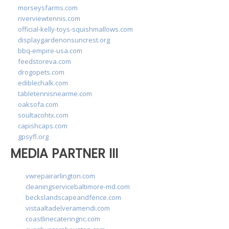
morseysfarms.com
riverviewtennis.com
official-kelly-toys-squishmallows.com
displaygardenonsuncrest.org
bbq-empire-usa.com
feedstoreva.com
drogopets.com
ediblechalk.com
tabletennisnearme.com
oaksofa.com
soultacohtx.com
capishcaps.com
gpsyfl.org
MEDIA PARTNER III
vwrepairarlington.com
cleaningservicebaltimore-md.com
beckslandscapeandfence.com
vistaaltadelveramendi.com
coastlinecateringnc.com