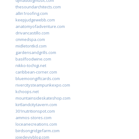
djmaddogmusic.com
thesoundarchitects.com
allin1roofing.com
keepjudgewebb.com
anatomyofadventure.com
drivancastillo.com
cmmedspa.com
midletontkd.com
gardensandgrills.com
basilfoodwine.com
nikko-tochigi.net
caribbean-corner.com
bluemoongiftcards.com
rivercitysteampunkexpo.com
kchoops.net
mountainsideskateshop.com
kirtlandcitytavern.com
301nutritionspot.com
ammos-stores.com
loceanecreations.com
birdsongridgefarm.com
joiedevivblog.com