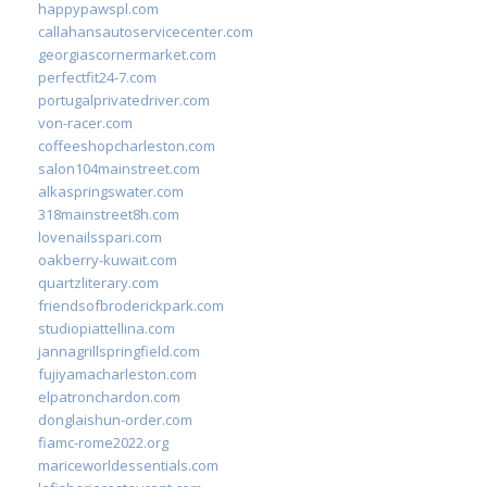
happypawspl.com
callahansautoservicecenter.com
georgiascornermarket.com
perfectfit24-7.com
portugalprivatedriver.com
von-racer.com
coffeeshopcharleston.com
salon104mainstreet.com
alkaspringswater.com
318mainstreet8h.com
lovenailsspari.com
oakberry-kuwait.com
quartzliterary.com
friendsofbroderickpark.com
studiopiattellina.com
jannagrillspringfield.com
fujiyamacharleston.com
elpatronchardon.com
donglaishun-order.com
fiamc-rome2022.org
mariceworldessentials.com