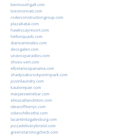
bennusehgall.com
tsecincinnati.com
roderconstructiongroup.com
plazabatai.com
hawkscayresort.com
hellonquads.com
diarioanimales.com
decogaleri.com
unavozparadios.com
shoes-vert.com
elbotanicopanama.com
shadyoaksrockportrvpark.com
jccoinlaundry.com
kautorepair.com
marjaeswinebar.com
elmazatlanclinton.com
ideacoffeenyc.com
odieschillicothe.com
lacantinitagalesburg.com
pizzadeliverybristol.com
greenstarsmogcheck.com