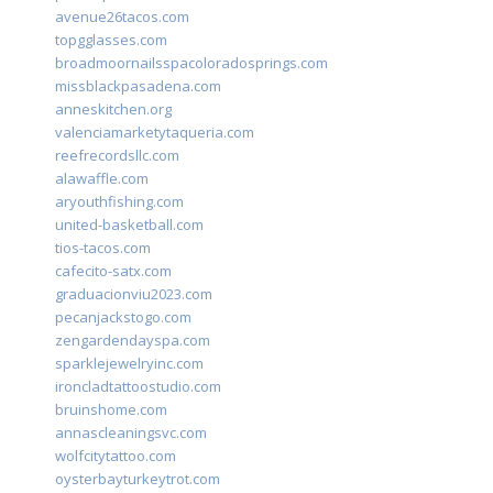
avenue26tacos.com
topgglasses.com
broadmoornailsspacoloradosprings.com
missblackpasadena.com
anneskitchen.org
valenciamarketytaqueria.com
reefrecordsllc.com
alawaffle.com
aryouthfishing.com
united-basketball.com
tios-tacos.com
cafecito-satx.com
graduacionviu2023.com
pecanjackstogo.com
zengardendayspa.com
sparklejewelryinc.com
ironcladtattoostudio.com
bruinshome.com
annascleaningsvc.com
wolfcitytattoo.com
oysterbayturkeytrot.com