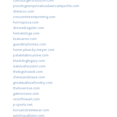
cuesburgershouston.com
psicologiaespecializadaencampeche.com
dmtacos.com
crescentstreetprinting.com
hornopizza.com
driveadragster.com
hematologa.com
lizaivanov.com
guesttinyhomes.com
home-plow-by-meyer.com
palatelatincuisine.com
blackdoglegacy.com
eatvivahouston.com
thebigshowok.com
chimeandstave.com
greatwallseafoodny.com
theloverose.com
gabriovoice.com
resinflowart.com
p-sports.net
korsairstreetwear.com
petshopallston.com