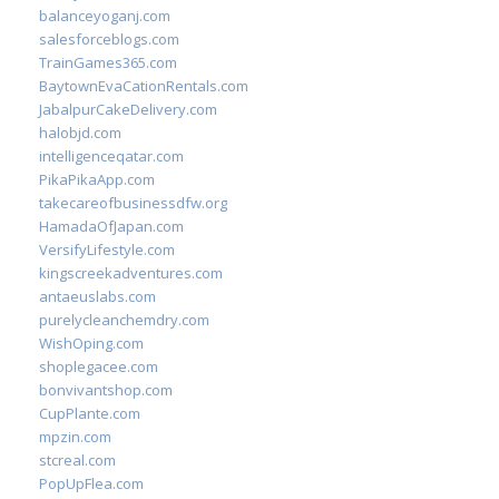
balanceyoganj.com
salesforceblogs.com
TrainGames365.com
BaytownEvaCationRentals.com
JabalpurCakeDelivery.com
halobjd.com
intelligenceqatar.com
PikaPikaApp.com
takecareofbusinessdfw.org
HamadaOfJapan.com
VersifyLifestyle.com
kingscreekadventures.com
antaeuslabs.com
purelycleanchemdry.com
WishOping.com
shoplegacee.com
bonvivantshop.com
CupPlante.com
mpzin.com
stcreal.com
PopUpFlea.com