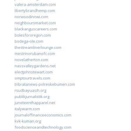
valera-amsterdam.com
libertybrandhemp.com
norwoodinnwi.com
neighboursmarket.com
blackanguscareers.com
bolesfororegon.com
bodega-ole.com
thestreamlinerlounge.com
mestrinorubanofc.com
novelatherton.com
nassvalleygardens.net
electjohnstewart.com
omptourtravels.com
tribratanews-polreskebumen.com
rsudbayuasih.org
publikjurnalistik.org
juneteenthapparel.net
italywarm.com
journaloffinanceeconomics.com
kvk-kumari.org
foodscienceandtechnology.com