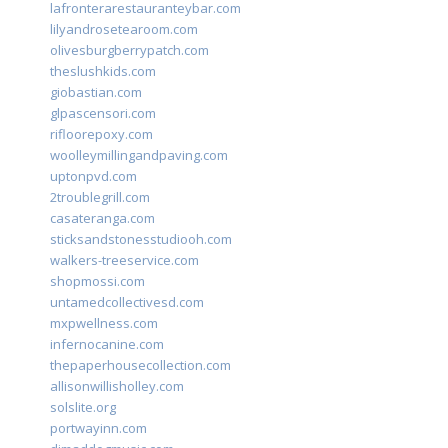
lafronterarestauranteybar.com
lilyandrosetearoom.com
olivesburgberrypatch.com
theslushkids.com
giobastian.com
glpascensori.com
rifloorepoxy.com
woolleymillingandpaving.com
uptonpvd.com
2troublegrill.com
casateranga.com
sticksandstonesstudiooh.com
walkers-treeservice.com
shopmossi.com
untamedcollectivesd.com
mxpwellness.com
infernocanine.com
thepaperhousecollection.com
allisonwillisholley.com
solslite.org
portwayinn.com