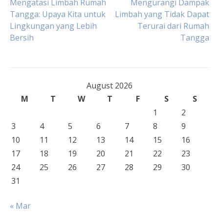
Post
Mengatasi Limbah Rumah
Mengurangi Dampak
Tangga: Upaya Kita untuk
Limbah yang Tidak Dapat
Lingkungan yang Lebih
Terurai dari Rumah
navigation
Bersih
Tangga
August 2026
M
T
W
T
F
S
S
1
2
3
4
5
6
7
8
9
10
11
12
13
14
15
16
17
18
19
20
21
22
23
24
25
26
27
28
29
30
31
« Mar