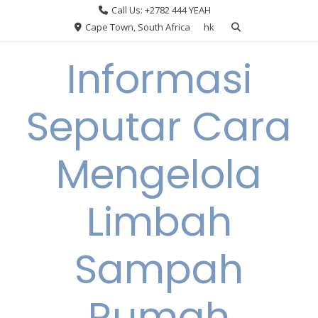
Skip
Call Us: +2782 444 YEAH
to
Cape Town, South Africa
hk
content
Informasi
Seputar Cara
Mengelola
Limbah
Sampah
Rumah