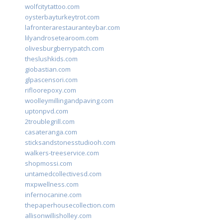
wolfcitytattoo.com
oysterbayturkeytrot.com
lafronterarestauranteybar.com
lilyandrosetearoom.com
olivesburgberrypatch.com
theslushkids.com
giobastian.com
glpascensori.com
rifloorepoxy.com
woolleymillingandpaving.com
uptonpvd.com
2troublegrill.com
casateranga.com
sticksandstonesstudiooh.com
walkers-treeservice.com
shopmossi.com
untamedcollectivesd.com
mxpwellness.com
infernocanine.com
thepaperhousecollection.com
allisonwillisholley.com