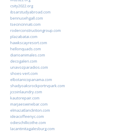
csity2022.org
ibsarstudyabroad.com
bennusehgall.com
tsecincinnati.com
roderconstructiongroup.com
plazabatai.com
hawkscayresort.com
hellonquads.com
diarioanimales.com
decogaleri.com
unavozparadios.com
shoes-vert.com
elbotanicopanama.com
shadyoaksrockportrvpark.com
jccoinlaundry.com
kautorepair.com
marjaeswinebar.com
elmazatlanclinton.com
ideacoffeenyc.com
odieschillicothe.com
lacantinitagalesburg.com