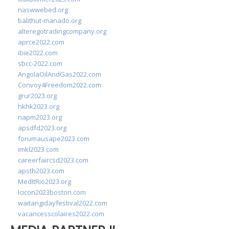
naswwebed.org
balithut-manado.org
alteregotradingcompany.org
aprce2022.com
ibie2022.com
sbcc-2022.com
AngolaOilAndGas2022.com
Convoy4Freedom2022.com
grur2023.org
hkhk2023.org
napm2023.org
apsdfd2023.org
forumausape2023.com
imkl2023.com
careerfaircsd2023.com
apsth2023.com
MedItRio2023.org
lcicon2023boston.com
waitangidayfestival2022.com
vacancesscolaires2022.com