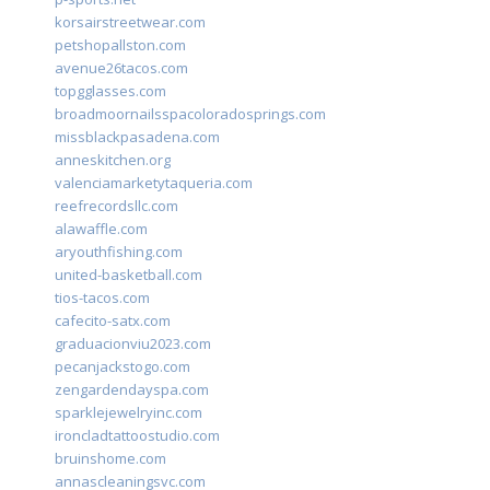
korsairstreetwear.com
petshopallston.com
avenue26tacos.com
topgglasses.com
broadmoornailsspacoloradosprings.com
missblackpasadena.com
anneskitchen.org
valenciamarketytaqueria.com
reefrecordsllc.com
alawaffle.com
aryouthfishing.com
united-basketball.com
tios-tacos.com
cafecito-satx.com
graduacionviu2023.com
pecanjackstogo.com
zengardendayspa.com
sparklejewelryinc.com
ironcladtattoostudio.com
bruinshome.com
annascleaningsvc.com