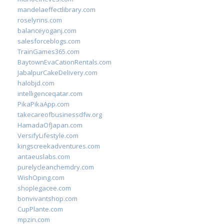
mandelaeffectlibrary.com
roselynns.com
balanceyoganj.com
salesforceblogs.com
TrainGames365.com
BaytownEvaCationRentals.com
JabalpurCakeDelivery.com
halobjd.com
intelligenceqatar.com
PikaPikaApp.com
takecareofbusinessdfw.org
HamadaOfJapan.com
VersifyLifestyle.com
kingscreekadventures.com
antaeuslabs.com
purelycleanchemdry.com
WishOping.com
shoplegacee.com
bonvivantshop.com
CupPlante.com
mpzin.com