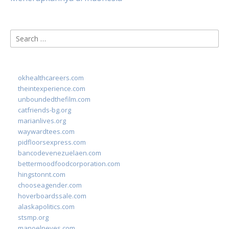
Search
for:
okhealthcareers.com
theintexperience.com
unboundedthefilm.com
catfriends-bg.org
marianlives.org
waywardtees.com
pidfloorsexpress.com
bancodevenezuelaen.com
bettermoodfoodcorporation.com
hingstonnt.com
chooseagender.com
hoverboardssale.com
alaskapolitics.com
stsmp.org
manoelneves.com