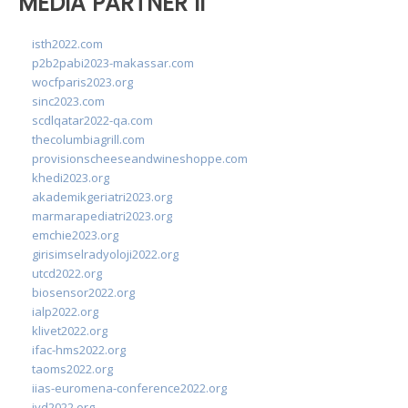
MEDIA PARTNER II
isth2022.com
p2b2pabi2023-makassar.com
wocfparis2023.org
sinc2023.com
scdlqatar2022-qa.com
thecolumbiagrill.com
provisionscheeseandwineshoppe.com
khedi2023.org
akademikgeriatri2023.org
marmarapediatri2023.org
emchie2023.org
girisimselradyoloji2022.org
utcd2022.org
biosensor2022.org
ialp2022.org
klivet2022.org
ifac-hms2022.org
taoms2022.org
iias-euromena-conference2022.org
ivd2022.org