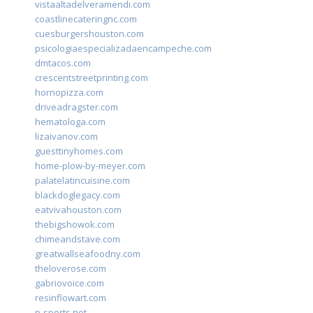
vistaaltadelveramendi.com
coastlinecateringnc.com
cuesburgershouston.com
psicologiaespecializadaencampeche.com
dmtacos.com
crescentstreetprinting.com
hornopizza.com
driveadragster.com
hematologa.com
lizaivanov.com
guesttinyhomes.com
home-plow-by-meyer.com
palatelatincuisine.com
blackdoglegacy.com
eatvivahouston.com
thebigshowok.com
chimeandstave.com
greatwallseafoodny.com
theloverose.com
gabriovoice.com
resinflowart.com
p-sports.net