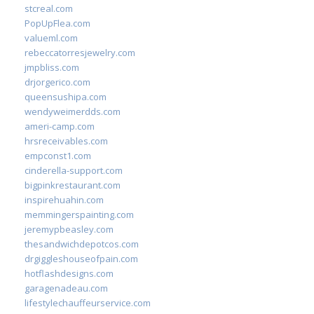
stcreal.com
PopUpFlea.com
valueml.com
rebeccatorresjewelry.com
jmpbliss.com
drjorgerico.com
queensushipa.com
wendyweimerdds.com
ameri-camp.com
hrsreceivables.com
empconst1.com
cinderella-support.com
bigpinkrestaurant.com
inspirehuahin.com
memmingerspainting.com
jeremypbeasley.com
thesandwichdepotcos.com
drgiggleshouseofpain.com
hotflashdesigns.com
garagenadeau.com
lifestylechauffeurservice.com