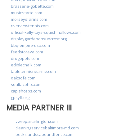
brasserie-gobette.com
musicrearte.com
morseysfarms.com
riverviewtennis.com
official-kelly-toys-squishmallows.com
displaygardenonsuncrest.org
bbq-empire-usa.com
feedstoreva.com
drogopets.com
ediblechalk.com
tabletennisnearme.com
oaksofa.com
soultacohtx.com
capishcaps.com
gpsyfl.org
MEDIA PARTNER III
vwrepairarlington.com
cleaningservicebaltimore-md.com
beckslandscapeandfence.com