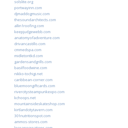
solslite.org
portwayinn.com
djmaddogmusic.com
thesoundarchitects.com
allin1roofing.com
keepjudgewebb.com
anatomyofadventure.com
drivancastillo.com
cmmedspa.com
midletontkd.com
gardensandgrills.com
basilfoodwine.com
nikko-tochigi.net
caribbean-corner.com
bluemoongiftcards.com
rivercitysteampunkexpo.com
kchoops.net
mountainsideskateshop.com
kirtlandcitytavern.com
301nutritionspot.com
ammos-stores.com
loceanecreations.com