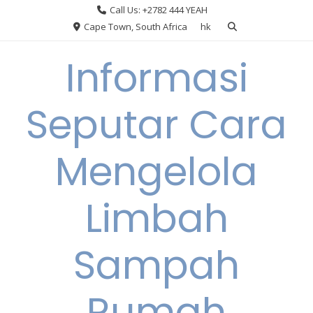
Skip
Call Us: +2782 444 YEAH
to
Cape Town, South Africa
hk
content
Informasi
Seputar Cara
Mengelola
Limbah
Sampah
Rumah