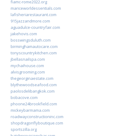
fiamc-rome2022.org
mariceworldessentials.com
lafisheriarestaurant.com
915jazzandmore.com
aguadulce-countryfair.com
jakehovis.com
bosswingsduluth.com
birminghamautocare.com
tonyscountrykitchen.com
jbellasnailspa.com
mychaihouse.com
alvisgrooming.com
thegeorginaestate.com
blythewoodseafood.com
paolosdelibangkok.com
bobacove.com
phoone24brookfield.com
mickeybarmama.com
roadwayconstructioninc.com
shopdragonflyboutique.com
sportszilla.org
batchprovisionsbar.com