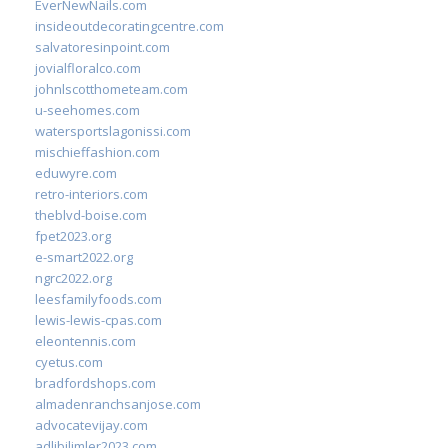
EverNewNails.com
insideoutdecoratingcentre.com
salvatoresinpoint.com
jovialfloralco.com
johnlscotthometeam.com
u-seehomes.com
watersportslagonissi.com
mischieffashion.com
eduwyre.com
retro-interiors.com
theblvd-boise.com
fpet2023.org
e-smart2022.org
ngrc2022.org
leesfamilyfoods.com
lewis-lewis-cpas.com
eleontennis.com
cyetus.com
bradfordshops.com
almadenranchsanjose.com
advocatevijay.com
adlibilimler2023.com