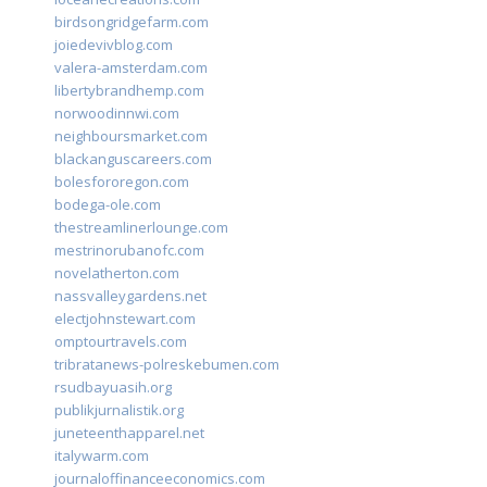
birdsongridgefarm.com
joiedevivblog.com
valera-amsterdam.com
libertybrandhemp.com
norwoodinnwi.com
neighboursmarket.com
blackanguscareers.com
bolesfororegon.com
bodega-ole.com
thestreamlinerlounge.com
mestrinorubanofc.com
novelatherton.com
nassvalleygardens.net
electjohnstewart.com
omptourtravels.com
tribratanews-polreskebumen.com
rsudbayuasih.org
publikjurnalistik.org
juneteenthapparel.net
italywarm.com
journaloffinanceeconomics.com