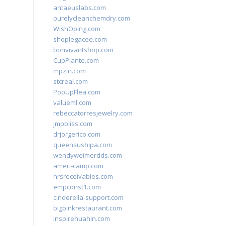
antaeuslabs.com
purelycleanchemdry.com
WishOping.com
shoplegacee.com
bonvivantshop.com
CupPlante.com
mpzin.com
stcreal.com
PopUpFlea.com
valueml.com
rebeccatorresjewelry.com
jmpbliss.com
drjorgerico.com
queensushipa.com
wendyweimerdds.com
ameri-camp.com
hrsreceivables.com
empconst1.com
cinderella-support.com
bigpinkrestaurant.com
inspirehuahin.com