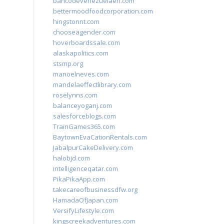
bancodevenezuelaen.com
bettermoodfoodcorporation.com
hingstonnt.com
chooseagender.com
hoverboardssale.com
alaskapolitics.com
stsmp.org
manoelneves.com
mandelaeffectlibrary.com
roselynns.com
balanceyoganj.com
salesforceblogs.com
TrainGames365.com
BaytownEvaCationRentals.com
JabalpurCakeDelivery.com
halobjd.com
intelligenceqatar.com
PikaPikaApp.com
takecareofbusinessdfw.org
HamadaOfJapan.com
VersifyLifestyle.com
kingscreekadventures.com