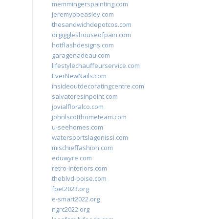
memmingerspainting.com
jeremypbeasley.com
thesandwichdepotcos.com
drgiggleshouseofpain.com
hotflashdesigns.com
garagenadeau.com
lifestylechauffeurservice.com
EverNewNails.com
insideoutdecoratingcentre.com
salvatoresinpoint.com
jovialfloralco.com
johnlscotthometeam.com
u-seehomes.com
watersportslagonissi.com
mischieffashion.com
eduwyre.com
retro-interiors.com
theblvd-boise.com
fpet2023.org
e-smart2022.org
ngrc2022.org