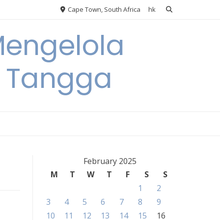
Cape Town, South Africa
hk
Mengelola
 Tangga
February 2025
M
T
W
T
F
S
S
1
2
3
4
5
6
7
8
9
10
11
12
13
14
15
16