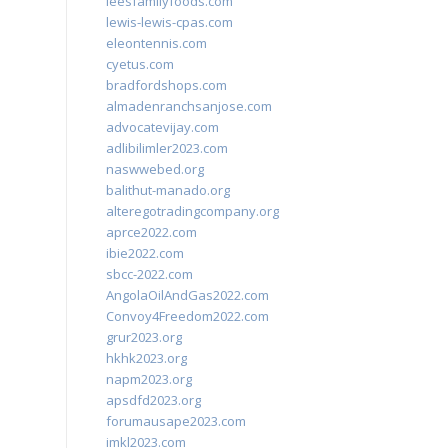
leesfamilyfoods.com
lewis-lewis-cpas.com
eleontennis.com
cyetus.com
bradfordshops.com
almadenranchsanjose.com
advocatevijay.com
adlibilimler2023.com
naswwebed.org
balithut-manado.org
alteregotradingcompany.org
aprce2022.com
ibie2022.com
sbcc-2022.com
AngolaOilAndGas2022.com
Convoy4Freedom2022.com
grur2023.org
hkhk2023.org
napm2023.org
apsdfd2023.org
forumausape2023.com
imkl2023.com