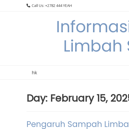
Skip
Call Us: +2782 444 YEAH
to
content
Informas
Limbah
hk
Day:
February 15, 202
Pengaruh Sampah Limbah