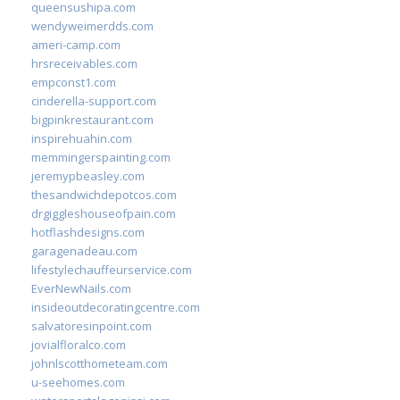
queensushipa.com
wendyweimerdds.com
ameri-camp.com
hrsreceivables.com
empconst1.com
cinderella-support.com
bigpinkrestaurant.com
inspirehuahin.com
memmingerspainting.com
jeremypbeasley.com
thesandwichdepotcos.com
drgiggleshouseofpain.com
hotflashdesigns.com
garagenadeau.com
lifestylechauffeurservice.com
EverNewNails.com
insideoutdecoratingcentre.com
salvatoresinpoint.com
jovialfloralco.com
johnlscotthometeam.com
u-seehomes.com