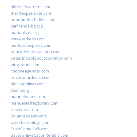
okhealthcareers.com
theintexperience.com
unboundedthefilm.com
catfriends-bg.org
marianlives.org
waywardtees.com
pidfloorsexpress.com
bancodevenezuelaen.com
bettermoodfoodcorporation.com
hingstonnt.com
chooseagender.com
hoverboardssale.com
alaskapolitics.com
stsmp.org
manoelneves.com
mandelaeffectlibrary.com
roselynns.com
balanceyoganj.com
salesforceblogs.com
TrainGames365.com
BaytownEvaCationRentals.com