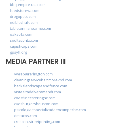
bbq-empire-usa.com
feedstoreva.com
drogopets.com
ediblechalk.com
tabletennisnearme.com
oaksofa.com
soultacohtx.com
capishcaps.com
gpsyfl.org
MEDIA PARTNER III
vwrepairarlington.com
cleaningservicebaltimore-md.com
beckslandscapeandfence.com
vistaaltadelveramendi.com
coastlinecateringnc.com
cuesburgershouston.com
psicologiaespecializadaencampeche.com
dmtacos.com
crescentstreetprinting.com