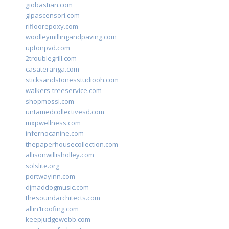
giobastian.com
glpascensori.com
rifloorepoxy.com
woolleymillingandpaving.com
uptonpvd.com
2troublegrill.com
casateranga.com
sticksandstonesstudiooh.com
walkers-treeservice.com
shopmossi.com
untamedcollectivesd.com
mxpwellness.com
infernocanine.com
thepaperhousecollection.com
allisonwillisholley.com
solslite.org
portwayinn.com
djmaddogmusic.com
thesoundarchitects.com
allin1roofing.com
keepjudgewebb.com