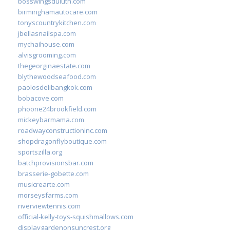
bosswingsduluth.com
birminghamautocare.com
tonyscountrykitchen.com
jbellasnailspa.com
mychaihouse.com
alvisgrooming.com
thegeorginaestate.com
blythewoodseafood.com
paolosdelibangkok.com
bobacove.com
phoone24brookfield.com
mickeybarmama.com
roadwayconstructioninc.com
shopdragonflyboutique.com
sportszilla.org
batchprovisionsbar.com
brasserie-gobette.com
musicrearte.com
morseysfarms.com
riverviewtennis.com
official-kelly-toys-squishmallows.com
displaygardenonsuncrest.org