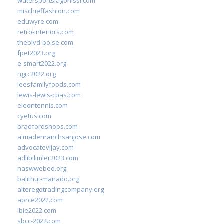
watersportslagonissi.com
mischieffashion.com
eduwyre.com
retro-interiors.com
theblvd-boise.com
fpet2023.org
e-smart2022.org
ngrc2022.org
leesfamilyfoods.com
lewis-lewis-cpas.com
eleontennis.com
cyetus.com
bradfordshops.com
almadenranchsanjose.com
advocatevijay.com
adlibilimler2023.com
naswwebed.org
balithut-manado.org
alteregotradingcompany.org
aprce2022.com
ibie2022.com
sbcc-2022.com