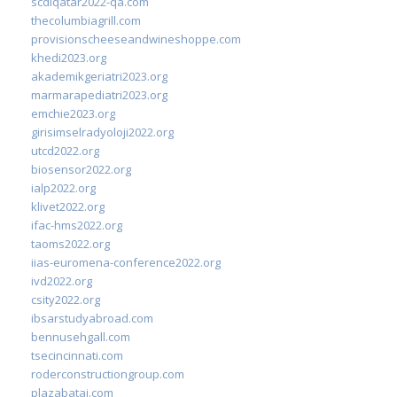
scdlqatar2022-qa.com
thecolumbiagrill.com
provisionscheeseandwineshoppe.com
khedi2023.org
akademikgeriatri2023.org
marmarapediatri2023.org
emchie2023.org
girisimselradyoloji2022.org
utcd2022.org
biosensor2022.org
ialp2022.org
klivet2022.org
ifac-hms2022.org
taoms2022.org
iias-euromena-conference2022.org
ivd2022.org
csity2022.org
ibsarstudyabroad.com
bennusehgall.com
tsecincinnati.com
roderconstructiongroup.com
plazabatai.com