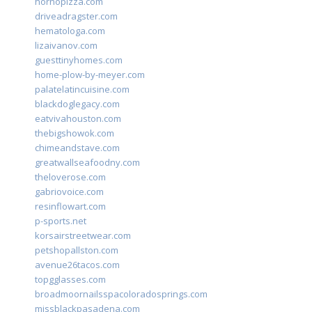
hornopizza.com
driveadragster.com
hematologa.com
lizaivanov.com
guesttinyhomes.com
home-plow-by-meyer.com
palatelatincuisine.com
blackdoglegacy.com
eatvivahouston.com
thebigshowok.com
chimeandstave.com
greatwallseafoodny.com
theloverose.com
gabriovoice.com
resinflowart.com
p-sports.net
korsairstreetwear.com
petshopallston.com
avenue26tacos.com
topgglasses.com
broadmoornailsspacoloradosprings.com
missblackpasadena.com