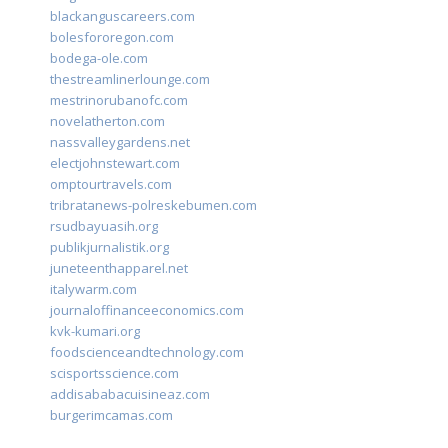
blackanguscareers.com
bolesfororegon.com
bodega-ole.com
thestreamlinerlounge.com
mestrinorubanofc.com
novelatherton.com
nassvalleygardens.net
electjohnstewart.com
omptourtravels.com
tribratanews-polreskebumen.com
rsudbayuasih.org
publikjurnalistik.org
juneteenthapparel.net
italywarm.com
journaloffinanceeconomics.com
kvk-kumari.org
foodscienceandtechnology.com
scisportsscience.com
addisababacuisineaz.com
burgerimcamas.com