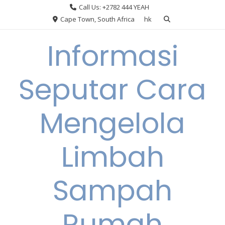
Skip
Call Us: +2782 444 YEAH
to
Cape Town, South Africa
hk
content
Informasi
Seputar Cara
Mengelola
Limbah
Sampah
Rumah