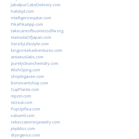
JabalpurCakeDelivery.com
halobjd.com
intelligenceqatar.com
PikaPikaApp.com
takecareofbusinessdfw.org
HamadaOfJapan.com
VersifyLifestyle.com
kingscreekadventures.com
antaeuslabs.com
purelycleanchemdry.com
WishOping.com
shoplegacee.com
bonvivantshop.com
CupPlante.com
mpzin.com
stcreal.com
PopUpFlea.com
valueml.com
rebeccatorresjewelry.com
jmpbliss.com
drjorgerico.com