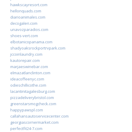
hawkscayresort.com
hellonquads.com
diarioanimales.com
decogaleri.com
unavozparadios.com
shoes-vert.com
elbotanicopanama.com
shadyoaksrockportrvpark.com
jccoinlaundry.com
kautorepair.com
marjaeswinebar.com
elmazatlanclinton.com
ideacoffeenyc.com
odieschillicothe.com
lacantinitagalesburg.com
pizzadeliverybristol.com
greenstarsmogcheck.com
happypawspl.com
callahansautoservicecenter.com
georgiascornermarket.com
perfectfit24-7.com