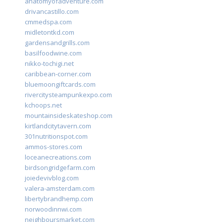
anatomyofadventure.com
drivancastillo.com
cmmedspa.com
midletontkd.com
gardensandgrills.com
basilfoodwine.com
nikko-tochigi.net
caribbean-corner.com
bluemoongiftcards.com
rivercitysteampunkexpo.com
kchoops.net
mountainsideskateshop.com
kirtlandcitytavern.com
301nutritionspot.com
ammos-stores.com
loceanecreations.com
birdsongridgefarm.com
joiedevivblog.com
valera-amsterdam.com
libertybrandhemp.com
norwoodinnwi.com
neighboursmarket.com