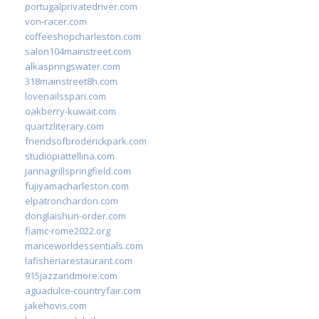
portugalprivatedriver.com
von-racer.com
coffeeshopcharleston.com
salon104mainstreet.com
alkaspringswater.com
318mainstreet8h.com
lovenailsspari.com
oakberry-kuwait.com
quartzliterary.com
friendsofbroderickpark.com
studiopiattellina.com
jannagrillspringfield.com
fujiyamacharleston.com
elpatronchardon.com
donglaishun-order.com
fiamc-rome2022.org
mariceworldessentials.com
lafisheriarestaurant.com
915jazzandmore.com
aguadulce-countryfair.com
jakehovis.com