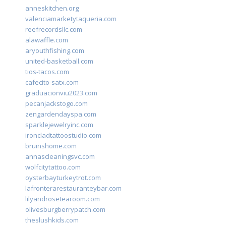
anneskitchen.org
valenciamarketytaqueria.com
reefrecordsllc.com
alawaffle.com
aryouthfishing.com
united-basketball.com
tios-tacos.com
cafecito-satx.com
graduacionviu2023.com
pecanjackstogo.com
zengardendayspa.com
sparklejewelryinc.com
ironcladtattoostudio.com
bruinshome.com
annascleaningsvc.com
wolfcitytattoo.com
oysterbayturkeytrot.com
lafronterarestauranteybar.com
lilyandrosetearoom.com
olivesburgberrypatch.com
theslushkids.com