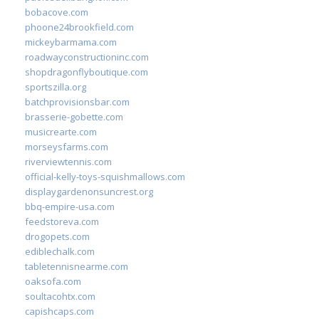
bobacove.com
phoone24brookfield.com
mickeybarmama.com
roadwayconstructioninc.com
shopdragonflyboutique.com
sportszilla.org
batchprovisionsbar.com
brasserie-gobette.com
musicrearte.com
morseysfarms.com
riverviewtennis.com
official-kelly-toys-squishmallows.com
displaygardenonsuncrest.org
bbq-empire-usa.com
feedstoreva.com
drogopets.com
ediblechalk.com
tabletennisnearme.com
oaksofa.com
soultacohtx.com
capishcaps.com