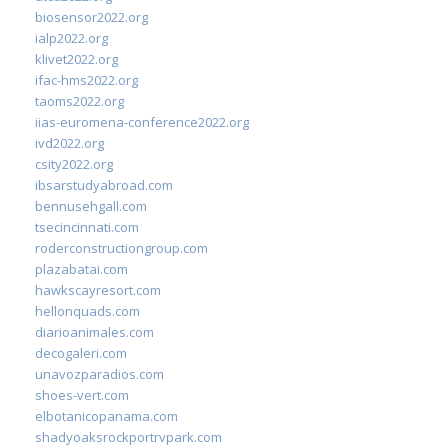
biosensor2022.org
ialp2022.org
klivet2022.org
ifac-hms2022.org
taoms2022.org
iias-euromena-conference2022.org
ivd2022.org
csity2022.org
ibsarstudyabroad.com
bennusehgall.com
tsecincinnati.com
roderconstructiongroup.com
plazabatai.com
hawkscayresort.com
hellonquads.com
diarioanimales.com
decogaleri.com
unavozparadios.com
shoes-vert.com
elbotanicopanama.com
shadyoaksrockportrvpark.com