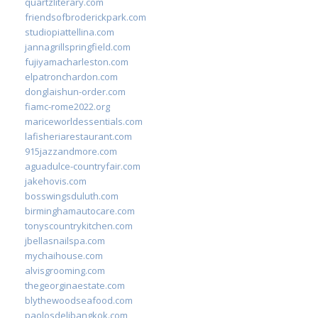
quartzliterary.com
friendsofbroderickpark.com
studiopiattellina.com
jannagrillspringfield.com
fujiyamacharleston.com
elpatronchardon.com
donglaishun-order.com
fiamc-rome2022.org
mariceworldessentials.com
lafisheriarestaurant.com
915jazzandmore.com
aguadulce-countryfair.com
jakehovis.com
bosswingsduluth.com
birminghamautocare.com
tonyscountrykitchen.com
jbellasnailspa.com
mychaihouse.com
alvisgrooming.com
thegeorginaestate.com
blythewoodseafood.com
paolosdelibangkok.com