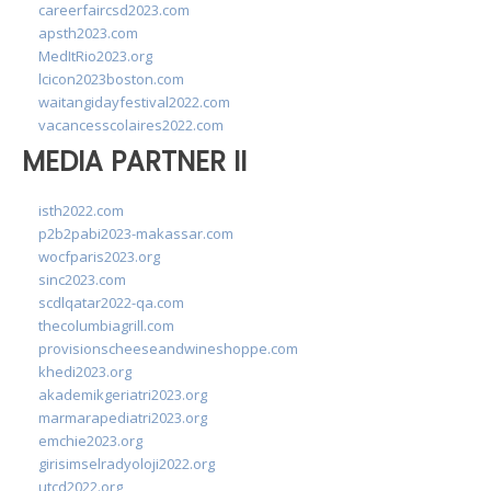
careerfaircsd2023.com
apsth2023.com
MedItRio2023.org
lcicon2023boston.com
waitangidayfestival2022.com
vacancesscolaires2022.com
MEDIA PARTNER II
isth2022.com
p2b2pabi2023-makassar.com
wocfparis2023.org
sinc2023.com
scdlqatar2022-qa.com
thecolumbiagrill.com
provisionscheeseandwineshoppe.com
khedi2023.org
akademikgeriatri2023.org
marmarapediatri2023.org
emchie2023.org
girisimselradyoloji2022.org
utcd2022.org