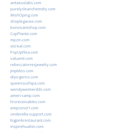
antaeuslabs.com
purelycleanchemdry.com
WishOping.com
shoplegacee.com
bonvivantshop.com
CupPlante.com
mpzin.com
stcreal.com
PopUpFlea.com
valueml.com
rebeccatorresjewelry.com
jmpbliss.com
drjorgerico.com
queensushipa.com
wendyweimerdds.com
ameri-camp.com
hrsreceivables.com
empconst1.com
cinderella-support.com
bigpinkrestaurant.com
inspirehuahin.com