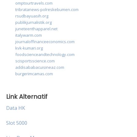
omptourtravels.com
tribratanews-polreskebumen.com
rsudbayuasih.org
publikjurnalistik.org
juneteenthapparel.net
italywarm.com
journaloffinanceeconomics.com
kvk-kumari.org
foodscienceandtechnology.com
scisportsscience.com
addisababacuisineaz.com
burgerimcamas.com
Link Alternatif
Data HK
Slot 5000