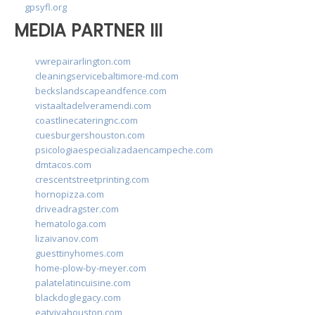
gpsyfl.org
MEDIA PARTNER III
vwrepairarlington.com
cleaningservicebaltimore-md.com
beckslandscapeandfence.com
vistaaltadelveramendi.com
coastlinecateringnc.com
cuesburgershouston.com
psicologiaespecializadaencampeche.com
dmtacos.com
crescentstreetprinting.com
hornopizza.com
driveadragster.com
hematologa.com
lizaivanov.com
guesttinyhomes.com
home-plow-by-meyer.com
palatelatincuisine.com
blackdoglegacy.com
eatvivahouston.com