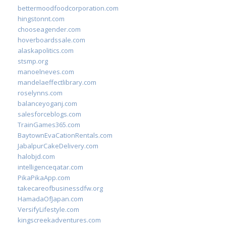
bettermoodfoodcorporation.com
hingstonnt.com
chooseagender.com
hoverboardssale.com
alaskapolitics.com
stsmp.org
manoelneves.com
mandelaeffectlibrary.com
roselynns.com
balanceyoganj.com
salesforceblogs.com
TrainGames365.com
BaytownEvaCationRentals.com
JabalpurCakeDelivery.com
halobjd.com
intelligenceqatar.com
PikaPikaApp.com
takecareofbusinessdfw.org
HamadaOfJapan.com
VersifyLifestyle.com
kingscreekadventures.com