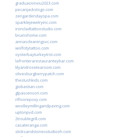
graduacionviu2023.com
pecanjackstogo.com
zengardendayspa.com
sparklejewelryinc.com
ironcladtattoostudio.com
bruinshome.com
annascleaningsvc.com
wolfcitytattoo.com
oysterbayturkeytrot.com
lafronterarestauranteybar.com
lilyandrosetearoom.com
olivesburgberrypatch.com
theslushkids.com
giobastian.com
glpascensori.com
rifloorepoxy.com
woolleymillingandpaving.com
uptonpvd.com
2troublegrill.com
casateranga.com
sticksandstonesstudiooh.com