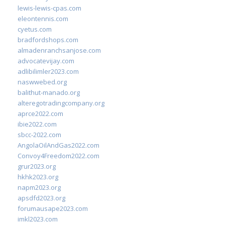
lewis-lewis-cpas.com
eleontennis.com
cyetus.com
bradfordshops.com
almadenranchsanjose.com
advocatevijay.com
adlibilimler2023.com
naswwebed.org
balithut-manado.org
alteregotradingcompany.org
aprce2022.com
ibie2022.com
sbcc-2022.com
AngolaOilAndGas2022.com
Convoy4Freedom2022.com
grur2023.org
hkhk2023.org
napm2023.org
apsdfd2023.org
forumausape2023.com
imkl2023.com