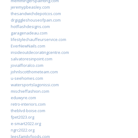
memmingerspainting.com
jeremypbeasley.com
thesandwichdepotcos.com
drgiggleshouseofpain.com
hotflashdesigns.com
garagenadeau.com
lifestylechauffeurservice.com
EverNewNails.com
insideoutdecoratingcentre.com
salvatoresinpoint.com
jovialfloralco.com
johnlscotthometeam.com
u-seehomes.com
watersportslagonissi.com
mischieffashion.com
eduwyre.com
retro-interiors.com
theblvd-boise.com
fpet2023.org
e-smart2022.org
ngrc2022.org
leesfamilyfoods.com