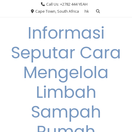
Skip
Call Us: +2782 444 YEAH
to
Cape Town, South Africa
hk
content
Informasi
Seputar Cara
Mengelola
Limbah
Sampah
Rumah