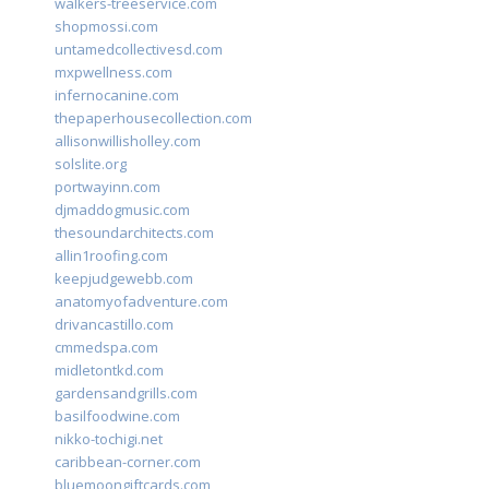
walkers-treeservice.com
shopmossi.com
untamedcollectivesd.com
mxpwellness.com
infernocanine.com
thepaperhousecollection.com
allisonwillisholley.com
solslite.org
portwayinn.com
djmaddogmusic.com
thesoundarchitects.com
allin1roofing.com
keepjudgewebb.com
anatomyofadventure.com
drivancastillo.com
cmmedspa.com
midletontkd.com
gardensandgrills.com
basilfoodwine.com
nikko-tochigi.net
caribbean-corner.com
bluemoongiftcards.com