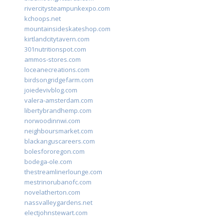
rivercitysteampunkexpo.com
kchoops.net
mountainsideskateshop.com
kirtlandcitytavern.com
301nutritionspot.com
ammos-stores.com
loceanecreations.com
birdsongridgefarm.com
joiedevivblog.com
valera-amsterdam.com
libertybrandhemp.com
norwoodinnwi.com
neighboursmarket.com
blackanguscareers.com
bolesfororegon.com
bodega-ole.com
thestreamlinerlounge.com
mestrinorubanofc.com
novelatherton.com
nassvalleygardens.net
electjohnstewart.com