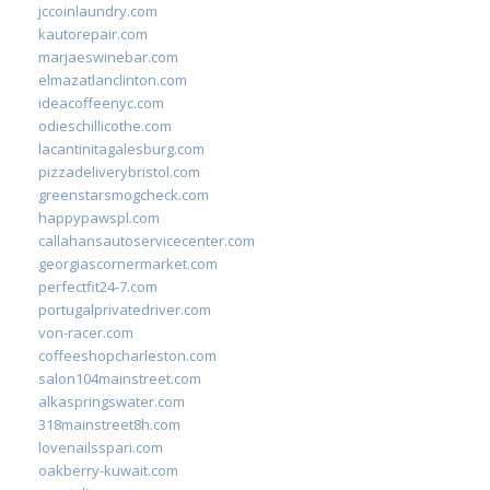
jccoinlaundry.com
kautorepair.com
marjaeswinebar.com
elmazatlanclinton.com
ideacoffeenyc.com
odieschillicothe.com
lacantinitagalesburg.com
pizzadeliverybristol.com
greenstarsmogcheck.com
happypawspl.com
callahansautoservicecenter.com
georgiascornermarket.com
perfectfit24-7.com
portugalprivatedriver.com
von-racer.com
coffeeshopcharleston.com
salon104mainstreet.com
alkaspringswater.com
318mainstreet8h.com
lovenailsspari.com
oakberry-kuwait.com