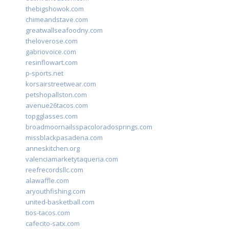
thebigshowok.com
chimeandstave.com
greatwallseafoodny.com
theloverose.com
gabriovoice.com
resinflowart.com
p-sports.net
korsairstreetwear.com
petshopallston.com
avenue26tacos.com
topgglasses.com
broadmoornailsspacoloradosprings.com
missblackpasadena.com
anneskitchen.org
valenciamarketytaqueria.com
reefrecordsllc.com
alawaffle.com
aryouthfishing.com
united-basketball.com
tios-tacos.com
cafecito-satx.com