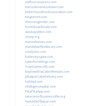
pidfloorsexpress.com
bancodevenezuelaen.com
bettermoodfoodcorporation.com
hingstonnt.com
chooseagender.com
hoverboardssale.com
alaskapolitics.com
stsmp.org
manoelneves.com
mandelaeffectlibrary.com
roselynns.com
balanceyoganj.com
salesforceblogs.com
TrainGames365.com
BaytownEvaCationRentals.com
JabalpurCakeDelivery.com
halobjd.com
intelligenceqatar.com
PikaPikaApp.com
takecareofbusinessdfw.org
HamadaOfJapan.com