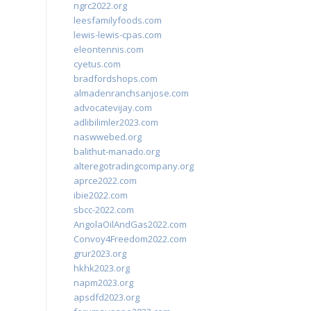
ngrc2022.org
leesfamilyfoods.com
lewis-lewis-cpas.com
eleontennis.com
cyetus.com
bradfordshops.com
almadenranchsanjose.com
advocatevijay.com
adlibilimler2023.com
naswwebed.org
balithut-manado.org
alteregotradingcompany.org
aprce2022.com
ibie2022.com
sbcc-2022.com
AngolaOilAndGas2022.com
Convoy4Freedom2022.com
grur2023.org
hkhk2023.org
napm2023.org
apsdfd2023.org