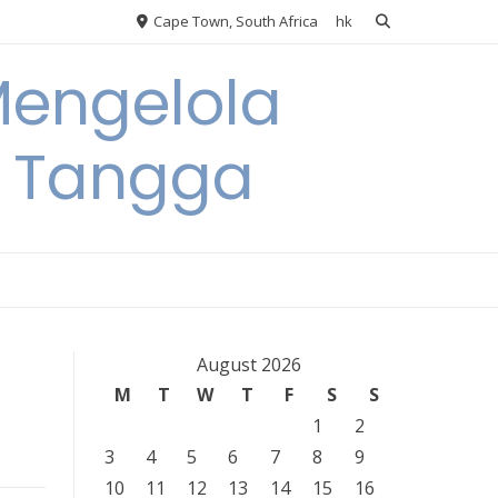
Cape Town, South Africa
hk
Mengelola
 Tangga
August 2026
M
T
W
T
F
S
S
1
2
3
4
5
6
7
8
9
10
11
12
13
14
15
16