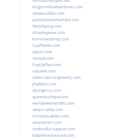
VersifyLifestyle.com
kingscreekadventures.com
antaeuslabs.com
purelycleanchemdry.com
WishOping.com
shoplegacee.com
bonvivantshop.com
CupPlante.com
mpzin.com
stcreal.com
PopUpFlea.com
valueml.com
rebeccatorresjewelry.com
jmpbliss.com
drjorgerico.com
queensushipa.com
wendyweimerdds.com
ameri-camp.com
hrsreceivables.com
empconst1.com
cinderella-support.com
bigpinkrestaurant.com