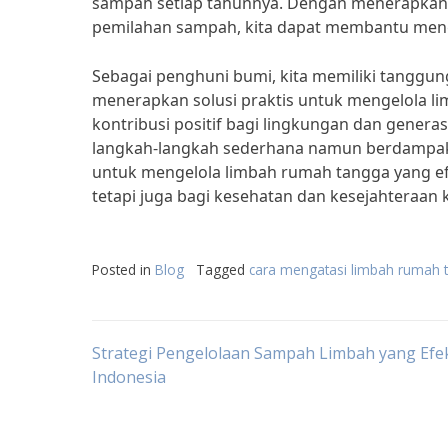
sampah setiap tahunnya. Dengan menerapkan s
pemilahan sampah, kita dapat membantu meng
Sebagai penghuni bumi, kita memiliki tanggu
menerapkan solusi praktis untuk mengelola li
kontribusi positif bagi lingkungan dan gener
langkah-langkah sederhana namun berdampak be
untuk mengelola limbah rumah tangga yang ef
tetapi juga bagi kesehatan dan kesejahteraan 
Posted in
Blog
Tagged
cara mengatasi limbah rumah 
Post
Strategi Pengelolaan Sampah Limbah yang Efekt
Indonesia
navigation