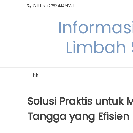
Skip
Call Us: +2782 444 YEAH
to
content
Informas
Limbah
hk
Solusi Praktis untu
Tangga yang Efisien