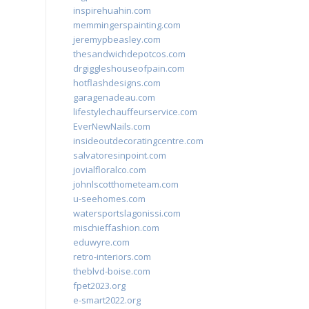
inspirehuahin.com
memmingerspainting.com
jeremypbeasley.com
thesandwichdepotcos.com
drgiggleshouseofpain.com
hotflashdesigns.com
garagenadeau.com
lifestylechauffeurservice.com
EverNewNails.com
insideoutdecoratingcentre.com
salvatoresinpoint.com
jovialfloralco.com
johnlscotthometeam.com
u-seehomes.com
watersportslagonissi.com
mischieffashion.com
eduwyre.com
retro-interiors.com
theblvd-boise.com
fpet2023.org
e-smart2022.org