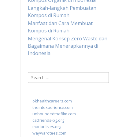
Kompos Organik di Indonesia
Langkah-langkah Pembuatan
Kompos di Rumah
Manfaat dan Cara Membuat
Kompos di Rumah
Mengenal Konsep Zero Waste dan
Bagaimana Menerapkannya di
Indonesia
Search
for:
okhealthcareers.com
theintexperience.com
unboundedthefilm.com
catfriends-bg.org
marianlives.org
waywardtees.com