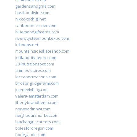
gardensandgrills.com
basilfoodwine.com
nikko-tochigi.net
caribbean-corner.com
bluemoongiftcards.com
rivercitysteampunkexpo.com
kchoops.net
mountainsideskateshop.com
kirtlandcitytavern.com
301nutritionspot.com
ammos-stores.com
loceanecreations.com
birdsongridgefarm.com
joiedevivblog.com
valera-amsterdam.com
libertybrandhemp.com
norwoodinnwi.com
neighboursmarket.com
blackanguscareers.com
bolesfororegon.com
bodega-ole.com