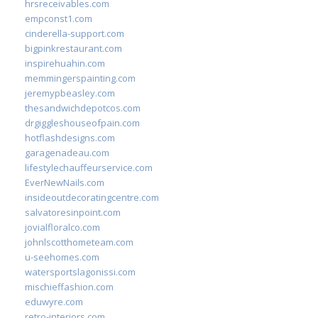
hrsreceivables.com
empconst1.com
cinderella-support.com
bigpinkrestaurant.com
inspirehuahin.com
memmingerspainting.com
jeremypbeasley.com
thesandwichdepotcos.com
drgiggleshouseofpain.com
hotflashdesigns.com
garagenadeau.com
lifestylechauffeurservice.com
EverNewNails.com
insideoutdecoratingcentre.com
salvatoresinpoint.com
jovialfloralco.com
johnlscotthometeam.com
u-seehomes.com
watersportslagonissi.com
mischieffashion.com
eduwyre.com
retro-interiors.com