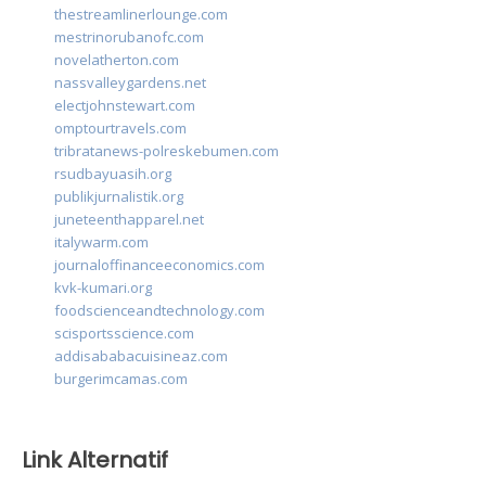
thestreamlinerlounge.com
mestrinorubanofc.com
novelatherton.com
nassvalleygardens.net
electjohnstewart.com
omptourtravels.com
tribratanews-polreskebumen.com
rsudbayuasih.org
publikjurnalistik.org
juneteenthapparel.net
italywarm.com
journaloffinanceeconomics.com
kvk-kumari.org
foodscienceandtechnology.com
scisportsscience.com
addisababacuisineaz.com
burgerimcamas.com
Link Alternatif