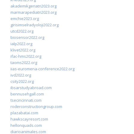
akademikgeriatri2023.org
marmarapediatri2023.org
emchie2023.org
girisimselradyoloji2022.org
utcd2022.org
biosensor2022.org
ialp2022.org
klivet2022.org
ifac-hms2022.org
taoms2022.org
iias-euromena-conference2022.org
ivd2022.org
csity2022.org
ibsarstudyabroad.com
bennusehgall.com
tsecincinnati.com
roderconstructiongroup.com
plazabatai.com
hawkscayresort.com
hellonquads.com
diarioanimales.com