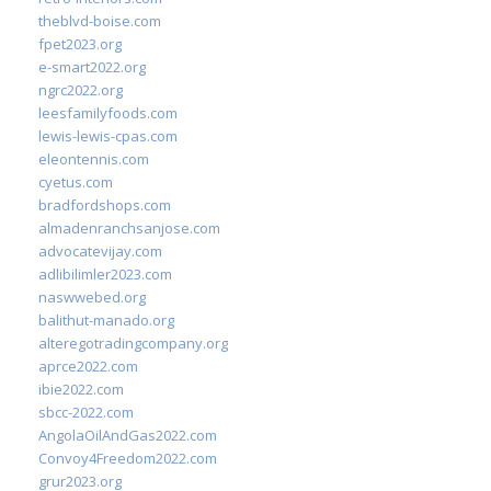
theblvd-boise.com
fpet2023.org
e-smart2022.org
ngrc2022.org
leesfamilyfoods.com
lewis-lewis-cpas.com
eleontennis.com
cyetus.com
bradfordshops.com
almadenranchsanjose.com
advocatevijay.com
adlibilimler2023.com
naswwebed.org
balithut-manado.org
alteregotradingcompany.org
aprce2022.com
ibie2022.com
sbcc-2022.com
AngolaOilAndGas2022.com
Convoy4Freedom2022.com
grur2023.org