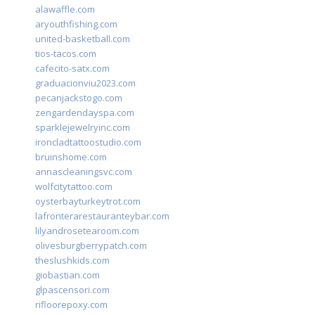
alawaffle.com
aryouthfishing.com
united-basketball.com
tios-tacos.com
cafecito-satx.com
graduacionviu2023.com
pecanjackstogo.com
zengardendayspa.com
sparklejewelryinc.com
ironcladtattoostudio.com
bruinshome.com
annascleaningsvc.com
wolfcitytattoo.com
oysterbayturkeytrot.com
lafronterarestauranteybar.com
lilyandrosetearoom.com
olivesburgberrypatch.com
theslushkids.com
giobastian.com
glpascensori.com
rifloorepoxy.com