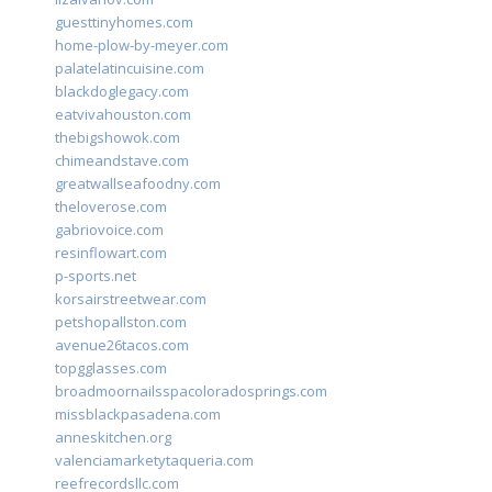
guesttinyhomes.com
home-plow-by-meyer.com
palatelatincuisine.com
blackdoglegacy.com
eatvivahouston.com
thebigshowok.com
chimeandstave.com
greatwallseafoodny.com
theloverose.com
gabriovoice.com
resinflowart.com
p-sports.net
korsairstreetwear.com
petshopallston.com
avenue26tacos.com
topgglasses.com
broadmoornailsspacoloradosprings.com
missblackpasadena.com
anneskitchen.org
valenciamarketytaqueria.com
reefrecordsllc.com