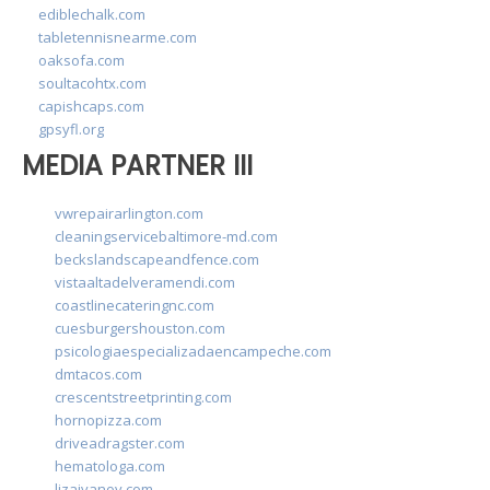
ediblechalk.com
tabletennisnearme.com
oaksofa.com
soultacohtx.com
capishcaps.com
gpsyfl.org
MEDIA PARTNER III
vwrepairarlington.com
cleaningservicebaltimore-md.com
beckslandscapeandfence.com
vistaaltadelveramendi.com
coastlinecateringnc.com
cuesburgershouston.com
psicologiaespecializadaencampeche.com
dmtacos.com
crescentstreetprinting.com
hornopizza.com
driveadragster.com
hematologa.com
lizaivanov.com