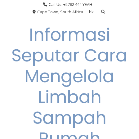
Skip
Call Us: +2782 444 YEAH
to
Cape Town, South Africa
hk
content
Informasi
Seputar Cara
Mengelola
Limbah
Sampah
Rumah