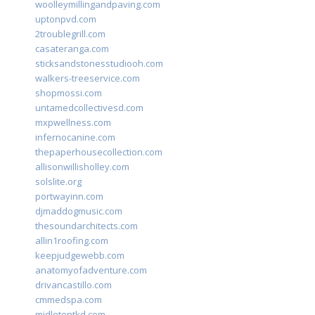
woolleymillingandpaving.com
uptonpvd.com
2troublegrill.com
casateranga.com
sticksandstonesstudiooh.com
walkers-treeservice.com
shopmossi.com
untamedcollectivesd.com
mxpwellness.com
infernocanine.com
thepaperhousecollection.com
allisonwillisholley.com
solslite.org
portwayinn.com
djmaddogmusic.com
thesoundarchitects.com
allin1roofing.com
keepjudgewebb.com
anatomyofadventure.com
drivancastillo.com
cmmedspa.com
midletontkd.com