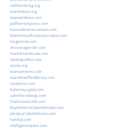
catfriends-bg.org
marianlives.org
waywardtees.com
pidfloorsexpress.com
bancodevenezuelaen.com
bettermoodfoodcorporation.com
hingstonnt.com
chooseagender.com
hoverboardssale.com
alaskapolitics.com
stsmp.org
manoelneves.com
mandelaeffectlibrary.com
roselynns.com
balanceyoganj.com
salesforceblogs.com
TrainGames365.com
BaytownEvaCationRentals.com
JabalpurCakeDelivery.com
halobjd.com
intelligenceqatar.com