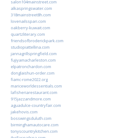
salon104mainstreet.com
alkaspringswater.com
318mainstreet8h.com
lovenailsspari.com
oakberry-kuwait.com
quartzliterary.com
friendsofbroderickpark.com
studiopiattellina.com
jannagrillspringfield.com
fujiyamacharleston.com
elpatronchardon.com
donglaishun-order.com
fiamc-rome2022.org
mariceworldessentials.com
lafisheriarestaurant.com
915jazzandmore.com
aguadulce-countryfair.com
jakehovis.com
bosswingsduluth.com
birminghamautocare.com
tonyscountrykitchen.com
jbellasnailspa.com