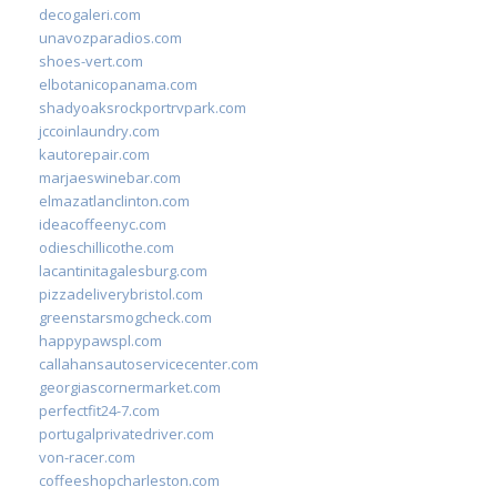
decogaleri.com
unavozparadios.com
shoes-vert.com
elbotanicopanama.com
shadyoaksrockportrvpark.com
jccoinlaundry.com
kautorepair.com
marjaeswinebar.com
elmazatlanclinton.com
ideacoffeenyc.com
odieschillicothe.com
lacantinitagalesburg.com
pizzadeliverybristol.com
greenstarsmogcheck.com
happypawspl.com
callahansautoservicecenter.com
georgiascornermarket.com
perfectfit24-7.com
portugalprivatedriver.com
von-racer.com
coffeeshopcharleston.com