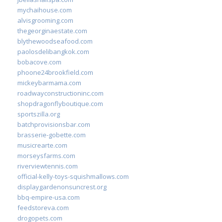
mychaihouse.com
alvisgrooming.com
thegeorginaestate.com
blythewoodseafood.com
paolosdelibangkok.com
bobacove.com
phoone24brookfield.com
mickeybarmama.com
roadwayconstructioninc.com
shopdragonflyboutique.com
sportszilla.org
batchprovisionsbar.com
brasserie-gobette.com
musicrearte.com
morseysfarms.com
riverviewtennis.com
official-kelly-toys-squishmallows.com
displaygardenonsuncrest.org
bbq-empire-usa.com
feedstoreva.com
drogopets.com