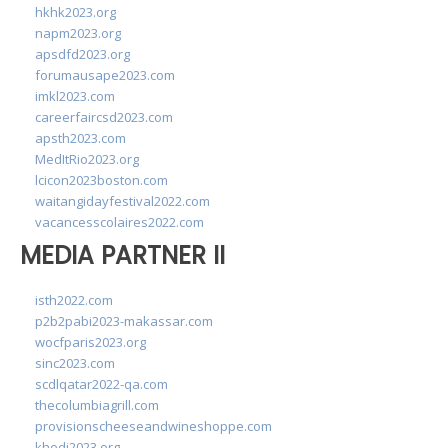
hkhk2023.org
napm2023.org
apsdfd2023.org
forumausape2023.com
imkl2023.com
careerfaircsd2023.com
apsth2023.com
MedItRio2023.org
lcicon2023boston.com
waitangidayfestival2022.com
vacancesscolaires2022.com
MEDIA PARTNER II
isth2022.com
p2b2pabi2023-makassar.com
wocfparis2023.org
sinc2023.com
scdlqatar2022-qa.com
thecolumbiagrill.com
provisionscheeseandwineshoppe.com
khedi2023.org