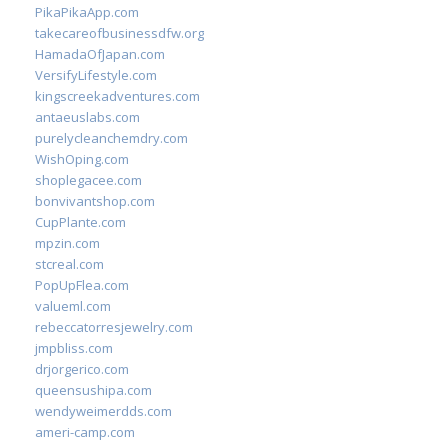
PikaPikaApp.com
takecareofbusinessdfw.org
HamadaOfJapan.com
VersifyLifestyle.com
kingscreekadventures.com
antaeuslabs.com
purelycleanchemdry.com
WishOping.com
shoplegacee.com
bonvivantshop.com
CupPlante.com
mpzin.com
stcreal.com
PopUpFlea.com
valueml.com
rebeccatorresjewelry.com
jmpbliss.com
drjorgerico.com
queensushipa.com
wendyweimerdds.com
ameri-camp.com