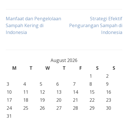
Post
Manfaat dan Pengelolaan
Strategi Efektif
Sampah Kering di
Pengurangan Sampah di
Indonesia
Indonesia
navigation
August 2026
M
T
W
T
F
S
S
1
2
3
4
5
6
7
8
9
10
11
12
13
14
15
16
17
18
19
20
21
22
23
24
25
26
27
28
29
30
31