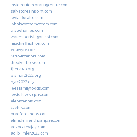
insideoutdecoratingcentre.com
salvatoresinpoint.com
jovialfloralco.com
johnlscotthometeam.com
u-seehomes.com
watersportslagonissi.com
mischieffashion.com
eduwyre.com
retro-interiors.com
theblvd-boise.com
fpet2023.org
e-smart2022.org
ngrc2022.org
leesfamilyfoods.com
lewis-lewis-cpas.com
eleontennis.com
cyetus.com
bradfordshops.com
almadenranchsanjose.com
advocatevijay.com
adlibilimler2023.com