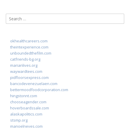
Search
for:
okhealthcareers.com
theintexperience.com
unboundedthefilm.com
catfriends-bg.org
marianlives.org
waywardtees.com
pidfloorsexpress.com
bancodevenezuelaen.com
bettermoodfoodcorporation.com
hingstonnt.com
chooseagender.com
hoverboardssale.com
alaskapolitics.com
stsmp.org
manoelneves.com