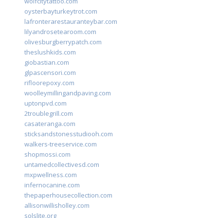
wolfcitytattoo.com
oysterbayturkeytrot.com
lafronterarestauranteybar.com
lilyandrosetearoom.com
olivesburgberrypatch.com
theslushkids.com
giobastian.com
glpascensori.com
rifloorepoxy.com
woolleymillingandpaving.com
uptonpvd.com
2troublegrill.com
casateranga.com
sticksandstonesstudiooh.com
walkers-treeservice.com
shopmossi.com
untamedcollectivesd.com
mxpwellness.com
infernocanine.com
thepaperhousecollection.com
allisonwillisholley.com
solslite.org