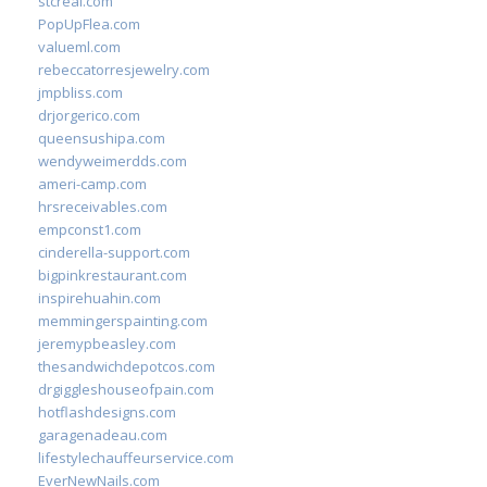
stcreal.com
PopUpFlea.com
valueml.com
rebeccatorresjewelry.com
jmpbliss.com
drjorgerico.com
queensushipa.com
wendyweimerdds.com
ameri-camp.com
hrsreceivables.com
empconst1.com
cinderella-support.com
bigpinkrestaurant.com
inspirehuahin.com
memmingerspainting.com
jeremypbeasley.com
thesandwichdepotcos.com
drgiggleshouseofpain.com
hotflashdesigns.com
garagenadeau.com
lifestylechauffeurservice.com
EverNewNails.com