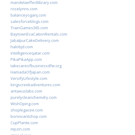
mandelaeffectlibrary.com
roselynns.com
balanceyoganj.com
salesforceblogs.com
TrainGames365.com
BaytownEvaCationRentals.com
JabalpurCakeDelivery.com
halobjd.com
intelligenceqatar.com
PikaPikaApp.com
takecareofbusinessdfw.org
HamadaOfJapan.com
VersifyLifestyle.com
kingscreekadventures.com
antaeuslabs.com
purelycleanchemdry.com
WishOping.com
shoplegacee.com
bonvivantshop.com
CupPlante.com
mpzin.com