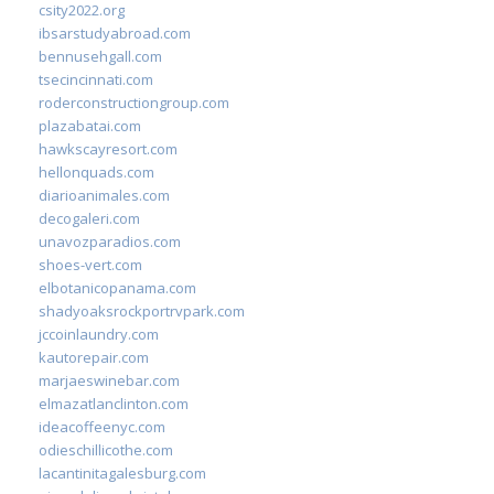
csity2022.org
ibsarstudyabroad.com
bennusehgall.com
tsecincinnati.com
roderconstructiongroup.com
plazabatai.com
hawkscayresort.com
hellonquads.com
diarioanimales.com
decogaleri.com
unavozparadios.com
shoes-vert.com
elbotanicopanama.com
shadyoaksrockportrvpark.com
jccoinlaundry.com
kautorepair.com
marjaeswinebar.com
elmazatlanclinton.com
ideacoffeenyc.com
odieschillicothe.com
lacantinitagalesburg.com