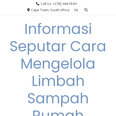
Skip
Call Us: +2782 444 YEAH
to
Cape Town, South Africa
hk
content
Informasi
Seputar Cara
Mengelola
Limbah
Sampah
Rumah