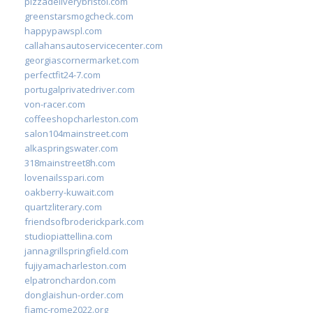
pizzadeliverybristol.com
greenstarsmogcheck.com
happypawspl.com
callahansautoservicecenter.com
georgiascornermarket.com
perfectfit24-7.com
portugalprivatedriver.com
von-racer.com
coffeeshopcharleston.com
salon104mainstreet.com
alkaspringswater.com
318mainstreet8h.com
lovenailsspari.com
oakberry-kuwait.com
quartzliterary.com
friendsofbroderickpark.com
studiopiattellina.com
jannagrillspringfield.com
fujiyamacharleston.com
elpatronchardon.com
donglaishun-order.com
fiamc-rome2022.org