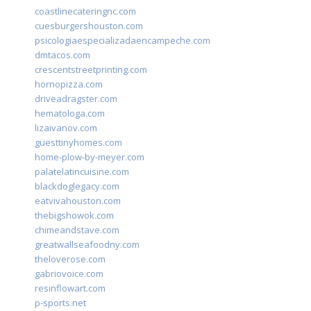
coastlinecateringnc.com
cuesburgershouston.com
psicologiaespecializadaencampeche.com
dmtacos.com
crescentstreetprinting.com
hornopizza.com
driveadragster.com
hematologa.com
lizaivanov.com
guesttinyhomes.com
home-plow-by-meyer.com
palatelatincuisine.com
blackdoglegacy.com
eatvivahouston.com
thebigshowok.com
chimeandstave.com
greatwallseafoodny.com
theloverose.com
gabriovoice.com
resinflowart.com
p-sports.net