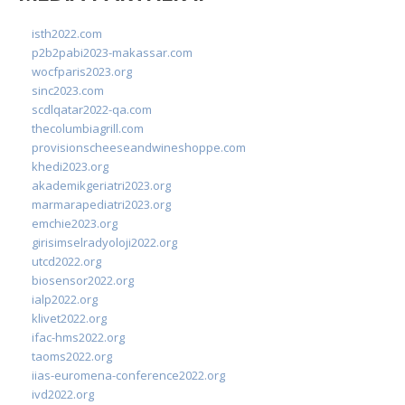
isth2022.com
p2b2pabi2023-makassar.com
wocfparis2023.org
sinc2023.com
scdlqatar2022-qa.com
thecolumbiagrill.com
provisionscheeseandwineshoppe.com
khedi2023.org
akademikgeriatri2023.org
marmarapediatri2023.org
emchie2023.org
girisimselradyoloji2022.org
utcd2022.org
biosensor2022.org
ialp2022.org
klivet2022.org
ifac-hms2022.org
taoms2022.org
iias-euromena-conference2022.org
ivd2022.org