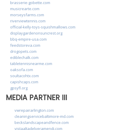
brasserie-gobette.com
musicrearte.com
morseysfarms.com
riverviewtennis.com
official-kelly-toys-squishmallows.com
displaygardenonsuncrest.org
bbq-empire-usa.com
feedstoreva.com
drogopets.com
ediblechalk.com
tabletennisnearme.com
oaksofa.com
soultacohtx.com
capishcaps.com
gpsyfl.org
MEDIA PARTNER III
vwrepairarlington.com
cleaningservicebaltimore-md.com
beckslandscapeandfence.com
vistaaltadelveramendi.com