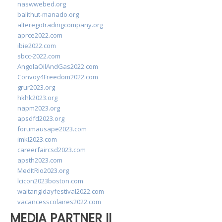
naswwebed.org
balithut-manado.org
alteregotradingcompany.org
aprce2022.com
ibie2022.com
sbcc-2022.com
AngolaOilAndGas2022.com
Convoy4Freedom2022.com
grur2023.org
hkhk2023.org
napm2023.org
apsdfd2023.org
forumausape2023.com
imkl2023.com
careerfaircsd2023.com
apsth2023.com
MedItRio2023.org
lcicon2023boston.com
waitangidayfestival2022.com
vacancesscolaires2022.com
MEDIA PARTNER II