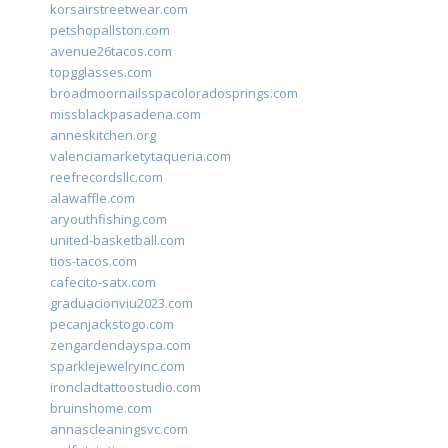
korsairstreetwear.com
petshopallston.com
avenue26tacos.com
topgglasses.com
broadmoornailsspacoloradosprings.com
missblackpasadena.com
anneskitchen.org
valenciamarketytaqueria.com
reefrecordsllc.com
alawaffle.com
aryouthfishing.com
united-basketball.com
tios-tacos.com
cafecito-satx.com
graduacionviu2023.com
pecanjackstogo.com
zengardendayspa.com
sparklejewelryinc.com
ironcladtattoostudio.com
bruinshome.com
annascleaningsvc.com