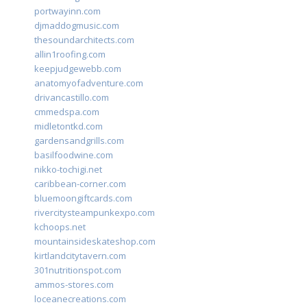
portwayinn.com
djmaddogmusic.com
thesoundarchitects.com
allin1roofing.com
keepjudgewebb.com
anatomyofadventure.com
drivancastillo.com
cmmedspa.com
midletontkd.com
gardensandgrills.com
basilfoodwine.com
nikko-tochigi.net
caribbean-corner.com
bluemoongiftcards.com
rivercitysteampunkexpo.com
kchoops.net
mountainsideskateshop.com
kirtlandcitytavern.com
301nutritionspot.com
ammos-stores.com
loceanecreations.com