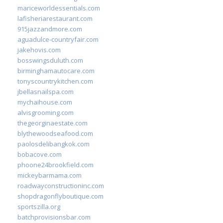
mariceworldessentials.com
lafisheriarestaurant.com
915jazzandmore.com
aguadulce-countryfair.com
jakehovis.com
bosswingsduluth.com
birminghamautocare.com
tonyscountrykitchen.com
jbellasnailspa.com
mychaihouse.com
alvisgrooming.com
thegeorginaestate.com
blythewoodseafood.com
paolosdelibangkok.com
bobacove.com
phoone24brookfield.com
mickeybarmama.com
roadwayconstructioninc.com
shopdragonflyboutique.com
sportszilla.org
batchprovisionsbar.com