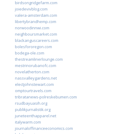
birdsongridgefarm.com
joiedevivblog.com
valera-amsterdam.com
libertybrandhemp.com
norwoodinnwi.com
neighboursmarket.com
blackanguscareers.com
bolesfororegon.com
bodega-ole.com
thestreamlinerlounge.com
mestrinorubanofc.com
novelatherton.com
nassvalleygardens.net
electjohnstewart.com
omptourtravels.com
tribratanews-polreskebumen.com
rsudbayuasih.org
publikjurnalistik.org
juneteenthapparel.net
italywarm.com
journaloffinanceeconomics.com