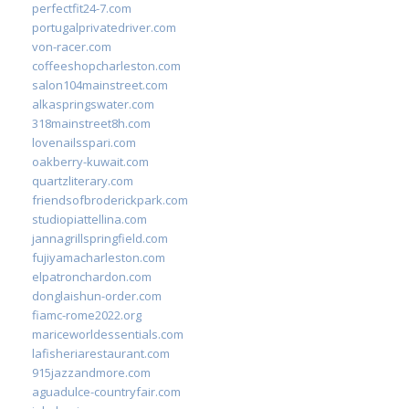
perfectfit24-7.com
portugalprivatedriver.com
von-racer.com
coffeeshopcharleston.com
salon104mainstreet.com
alkaspringswater.com
318mainstreet8h.com
lovenailsspari.com
oakberry-kuwait.com
quartzliterary.com
friendsofbroderickpark.com
studiopiattellina.com
jannagrillspringfield.com
fujiyamacharleston.com
elpatronchardon.com
donglaishun-order.com
fiamc-rome2022.org
mariceworldessentials.com
lafisheriarestaurant.com
915jazzandmore.com
aguadulce-countryfair.com