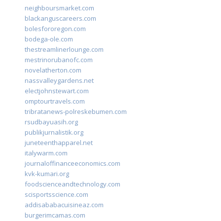
neighboursmarket.com
blackanguscareers.com
bolesfororegon.com
bodega-ole.com
thestreamlinerlounge.com
mestrinorubanofc.com
novelatherton.com
nassvalleygardens.net
electjohnstewart.com
omptourtravels.com
tribratanews-polreskebumen.com
rsudbayuasih.org
publikjurnalistik.org
juneteenthapparel.net
italywarm.com
journaloffinanceeconomics.com
kvk-kumari.org
foodscienceandtechnology.com
scisportsscience.com
addisababacuisineaz.com
burgerimcamas.com