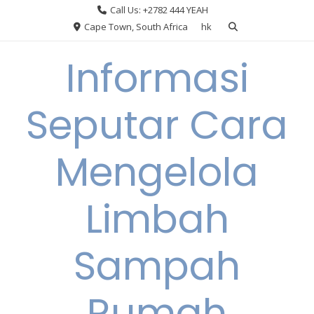
Skip
Call Us: +2782 444 YEAH
to
Cape Town, South Africa
hk
content
Informasi
Seputar Cara
Mengelola
Limbah
Sampah
Rumah