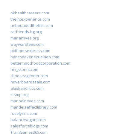
okhealthcareers.com
theintexperience.com
unboundedthefilm.com
catfriends-bg.org
marianlives.org
waywardtees.com
pidfloorsexpress.com
bancodevenezuelaen.com
bettermoodfoodcorporation.com
hingstonnt.com
chooseagender.com
hoverboardssale.com
alaskapolitics.com
stsmp.org
manoelneves.com
mandelaeffectlibrary.com
roselynns.com
balanceyoganj.com
salesforceblogs.com
TrainGames365.com