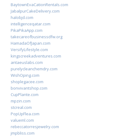
BaytownEvaCationRentals.com
JabalpurCakeDelivery.com
halobjd.com
intelligenceqatar.com
PikaPikaApp.com
takecareofbusinessdfw.org
HamadaOfJapan.com
VersifyLifestyle.com
kingscreekadventures.com
antaeuslabs.com
purelycleanchemdry.com
WishOping.com
shoplegacee.com
bonvivantshop.com
CupPlante.com
mpzin.com
stcreal.com
PopUpFlea.com
valueml.com
rebeccatorresjewelry.com
jmpbliss.com