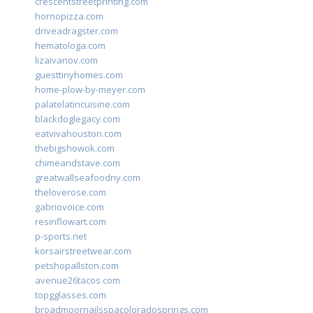
crescentstreetprinting.com
hornopizza.com
driveadragster.com
hematologa.com
lizaivanov.com
guesttinyhomes.com
home-plow-by-meyer.com
palatelatincuisine.com
blackdoglegacy.com
eatvivahouston.com
thebigshowok.com
chimeandstave.com
greatwallseafoodny.com
theloverose.com
gabriovoice.com
resinflowart.com
p-sports.net
korsairstreetwear.com
petshopallston.com
avenue26tacos.com
topgglasses.com
broadmoornailsspacoloradosprings.com