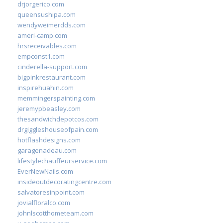
drjorgerico.com
queensushipa.com
wendyweimerdds.com
ameri-camp.com
hrsreceivables.com
empconst1.com
cinderella-support.com
bigpinkrestaurant.com
inspirehuahin.com
memmingerspainting.com
jeremypbeasley.com
thesandwichdepotcos.com
drgiggleshouseofpain.com
hotflashdesigns.com
garagenadeau.com
lifestylechauffeurservice.com
EverNewNails.com
insideoutdecoratingcentre.com
salvatoresinpoint.com
jovialfloralco.com
johnlscotthometeam.com