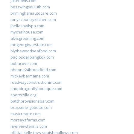
jakehovis.com
bosswingsduluth.com
birminghamautocare.com
tonyscountrykitchen.com
jbellasnailspa.com
mychaihouse.com
alvisgrooming.com
thegeorginaestate.com
blythewoodseafood.com
paolosdelibangkok.com
bobacove.com
phoone24brookfield.com
mickeybarmama.com
roadwayconstructioninc.com
shopdragonflyboutique.com
sportszilla.org
batchprovisionsbar.com
brasserie-gobette.com
musicrearte.com
morseysfarms.com
riverviewtennis.com
official-kelly-toys-squishmallows.com