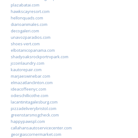
plazabatai.com
hawkscayresort.com
hellonquads.com
diarioanimales.com
decogaleri.com
unavozparadios.com
shoes-vert.com
elbotanicopanama.com
shadyoaksrockportrvpark.com
jccoinlaundry.com
kautorepair.com
marjaeswinebar.com
elmazatlanclinton.com
ideacoffeenyc.com
odieschillicothe.com
lacantinitagalesburg.com
pizzadeliverybristol.com
greenstarsmogcheck.com
happypawspl.com
callahansautoservicecenter.com
georgiascornermarket.com