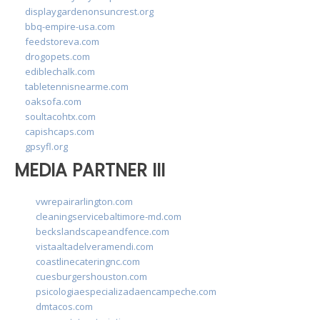
displaygardenonsuncrest.org
bbq-empire-usa.com
feedstoreva.com
drogopets.com
ediblechalk.com
tabletennisnearme.com
oaksofa.com
soultacohtx.com
capishcaps.com
gpsyfl.org
MEDIA PARTNER III
vwrepairarlington.com
cleaningservicebaltimore-md.com
beckslandscapeandfence.com
vistaaltadelveramendi.com
coastlinecateringnc.com
cuesburgershouston.com
psicologiaespecializadaencampeche.com
dmtacos.com