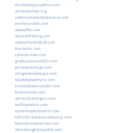
missblackpasadena.com
anneskitchen.org
valenciamarketytaqueria.com
reefrecordsllc.com
alawaffle.com
aryouthfishing.com
united-basketball.com
tios-tacos.com
cafecito-satx.com
graduacionviu2023.com
pecanjackstogo.com
zengardendayspa.com
sparklejewelryinc.com
ironcladtattoostudio.com
bruinshome.com
annascleaningsvc.com
wolfcitytattoo.com
oysterbayturkeytrot.com
lafronterarestauranteybar.com
lilyandrosetearoom.com
olivesburgberrypatch.com