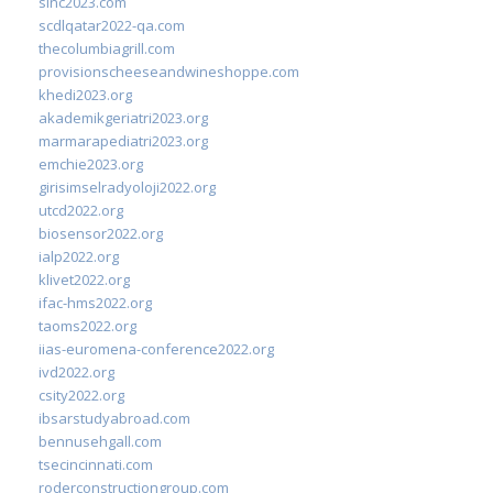
sinc2023.com
scdlqatar2022-qa.com
thecolumbiagrill.com
provisionscheeseandwineshoppe.com
khedi2023.org
akademikgeriatri2023.org
marmarapediatri2023.org
emchie2023.org
girisimselradyoloji2022.org
utcd2022.org
biosensor2022.org
ialp2022.org
klivet2022.org
ifac-hms2022.org
taoms2022.org
iias-euromena-conference2022.org
ivd2022.org
csity2022.org
ibsarstudyabroad.com
bennusehgall.com
tsecincinnati.com
roderconstructiongroup.com