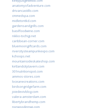
keepjudgewebb.com
anatomyofadventure.com
drivancastillo.com
cmmedspa.com
midletontkd.com
gardensandgrills.com
basilfoodwine.com
nikko-tochigi.net
caribbean-corner.com
bluemoongiftcards.com
rivercitysteampunkexpo.com
kchoops.net
mountainsideskateshop.com
kirtlandcitytavern.com
301nutritionspot.com
ammos-stores.com
loceanecreations.com
birdsongridgefarm.com
joiedevivblog.com
valera-amsterdam.com
libertybrandhemp.com
norwoodinnwi.com