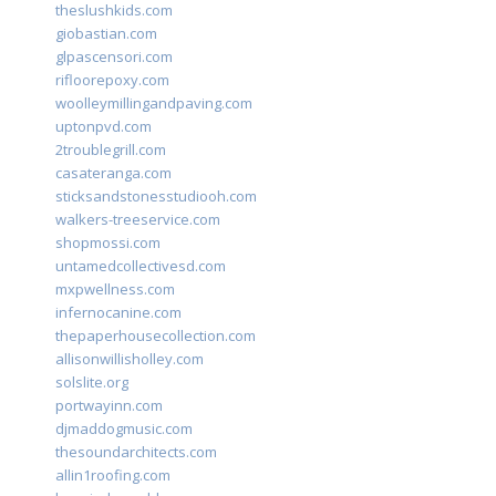
theslushkids.com
giobastian.com
glpascensori.com
rifloorepoxy.com
woolleymillingandpaving.com
uptonpvd.com
2troublegrill.com
casateranga.com
sticksandstonesstudiooh.com
walkers-treeservice.com
shopmossi.com
untamedcollectivesd.com
mxpwellness.com
infernocanine.com
thepaperhousecollection.com
allisonwillisholley.com
solslite.org
portwayinn.com
djmaddogmusic.com
thesoundarchitects.com
allin1roofing.com