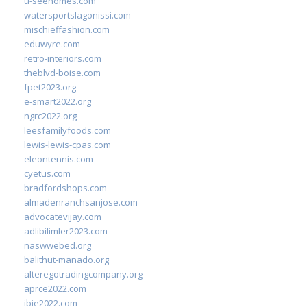
u-seehomes.com
watersportslagonissi.com
mischieffashion.com
eduwyre.com
retro-interiors.com
theblvd-boise.com
fpet2023.org
e-smart2022.org
ngrc2022.org
leesfamilyfoods.com
lewis-lewis-cpas.com
eleontennis.com
cyetus.com
bradfordshops.com
almadenranchsanjose.com
advocatevijay.com
adlibilimler2023.com
naswwebed.org
balithut-manado.org
alteregotradingcompany.org
aprce2022.com
ibie2022.com