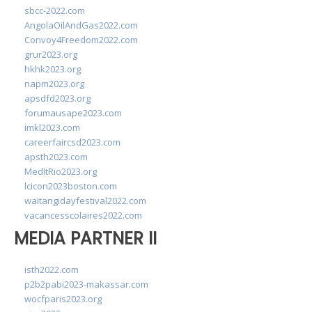
sbcc-2022.com
AngolaOilAndGas2022.com
Convoy4Freedom2022.com
grur2023.org
hkhk2023.org
napm2023.org
apsdfd2023.org
forumausape2023.com
imkl2023.com
careerfaircsd2023.com
apsth2023.com
MedItRio2023.org
lcicon2023boston.com
waitangidayfestival2022.com
vacancesscolaires2022.com
MEDIA PARTNER II
isth2022.com
p2b2pabi2023-makassar.com
wocfparis2023.org