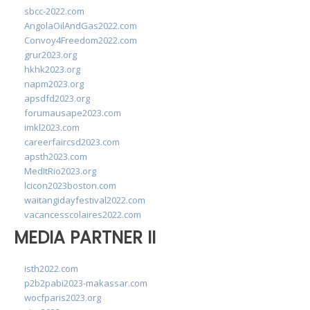
sbcc-2022.com
AngolaOilAndGas2022.com
Convoy4Freedom2022.com
grur2023.org
hkhk2023.org
napm2023.org
apsdfd2023.org
forumausape2023.com
imkl2023.com
careerfaircsd2023.com
apsth2023.com
MedItRio2023.org
lcicon2023boston.com
waitangidayfestival2022.com
vacancesscolaires2022.com
MEDIA PARTNER II
isth2022.com
p2b2pabi2023-makassar.com
wocfparis2023.org