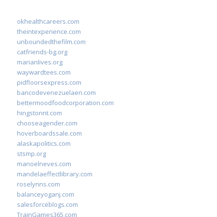
okhealthcareers.com
theintexperience.com
unboundedthefilm.com
catfriends-bg.org
marianlives.org
waywardtees.com
pidfloorsexpress.com
bancodevenezuelaen.com
bettermoodfoodcorporation.com
hingstonnt.com
chooseagender.com
hoverboardssale.com
alaskapolitics.com
stsmp.org
manoelneves.com
mandelaeffectlibrary.com
roselynns.com
balanceyoganj.com
salesforceblogs.com
TrainGames365.com