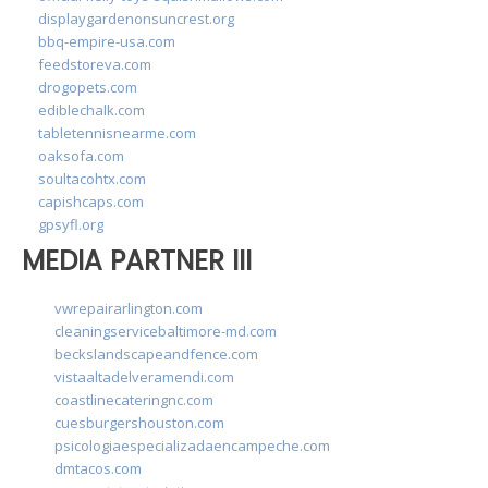
displaygardenonsuncrest.org
bbq-empire-usa.com
feedstoreva.com
drogopets.com
ediblechalk.com
tabletennisnearme.com
oaksofa.com
soultacohtx.com
capishcaps.com
gpsyfl.org
MEDIA PARTNER III
vwrepairarlington.com
cleaningservicebaltimore-md.com
beckslandscapeandfence.com
vistaaltadelveramendi.com
coastlinecateringnc.com
cuesburgershouston.com
psicologiaespecializadaencampeche.com
dmtacos.com