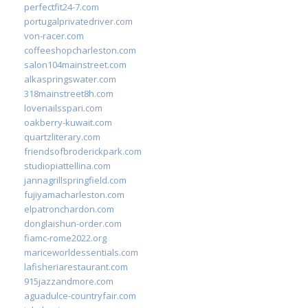
perfectfit24-7.com
portugalprivatedriver.com
von-racer.com
coffeeshopcharleston.com
salon104mainstreet.com
alkaspringswater.com
318mainstreet8h.com
lovenailsspari.com
oakberry-kuwait.com
quartzliterary.com
friendsofbroderickpark.com
studiopiattellina.com
jannagrillspringfield.com
fujiyamacharleston.com
elpatronchardon.com
donglaishun-order.com
fiamc-rome2022.org
mariceworldessentials.com
lafisheriarestaurant.com
915jazzandmore.com
aguadulce-countryfair.com