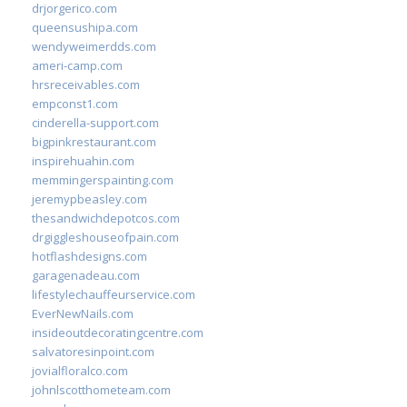
drjorgerico.com
queensushipa.com
wendyweimerdds.com
ameri-camp.com
hrsreceivables.com
empconst1.com
cinderella-support.com
bigpinkrestaurant.com
inspirehuahin.com
memmingerspainting.com
jeremypbeasley.com
thesandwichdepotcos.com
drgiggleshouseofpain.com
hotflashdesigns.com
garagenadeau.com
lifestylechauffeurservice.com
EverNewNails.com
insideoutdecoratingcentre.com
salvatoresinpoint.com
jovialfloralco.com
johnlscotthometeam.com