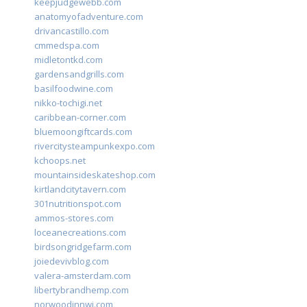
keepjudgewebb.com
anatomyofadventure.com
drivancastillo.com
cmmedspa.com
midletontkd.com
gardensandgrills.com
basilfoodwine.com
nikko-tochigi.net
caribbean-corner.com
bluemoongiftcards.com
rivercitysteampunkexpo.com
kchoops.net
mountainsideskateshop.com
kirtlandcitytavern.com
301nutritionspot.com
ammos-stores.com
loceanecreations.com
birdsongridgefarm.com
joiedevivblog.com
valera-amsterdam.com
libertybrandhemp.com
norwoodinnwi.com