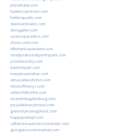
plazabatai.com
hawkscayresort.com
hellonquads.com
diarioanimales.com
decogaleri.com
unavozparadios.com
shoes-vert.com
elbotanicopanama.com
shadyoaksrockportrvpark.com
jccoinlaundry.com
kautorepair.com
marjaeswinebar.com
elmazatlanclinton.com
ideacoffeenyc.com
odieschillicothe.com
lacantinitagalesburg.com
pizzadeliverybristol.com
greenstarsmogcheck.com
happypawspl.com
callahansautoservicecenter.com
georgiascornermarket.com