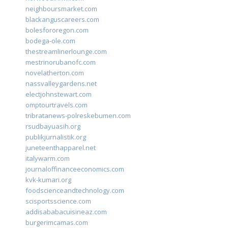
neighboursmarket.com
blackanguscareers.com
bolesfororegon.com
bodega-ole.com
thestreamlinerlounge.com
mestrinorubanofc.com
novelatherton.com
nassvalleygardens.net
electjohnstewart.com
omptourtravels.com
tribratanews-polreskebumen.com
rsudbayuasih.org
publikjurnalistik.org
juneteenthapparel.net
italywarm.com
journaloffinanceeconomics.com
kvk-kumari.org
foodscienceandtechnology.com
scisportsscience.com
addisababacuisineaz.com
burgerimcamas.com