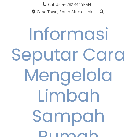
Skip
Call Us: +2782 444 YEAH
to
Cape Town, South Africa
hk
content
Informasi
Seputar Cara
Mengelola
Limbah
Sampah
Rumah