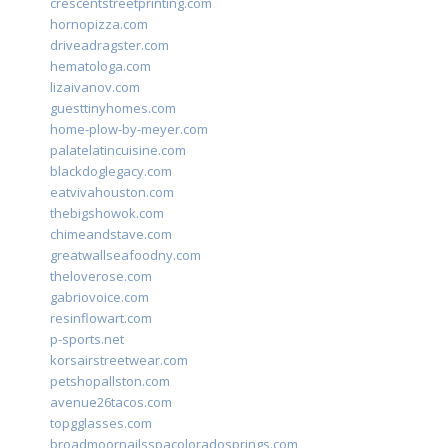
crescentstreetprinting.com
hornopizza.com
driveadragster.com
hematologa.com
lizaivanov.com
guesttinyhomes.com
home-plow-by-meyer.com
palatelatincuisine.com
blackdoglegacy.com
eatvivahouston.com
thebigshowok.com
chimeandstave.com
greatwallseafoodny.com
theloverose.com
gabriovoice.com
resinflowart.com
p-sports.net
korsairstreetwear.com
petshopallston.com
avenue26tacos.com
topgglasses.com
broadmoornailsspacoloradosprings.com