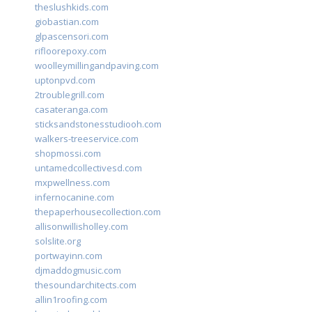
theslushkids.com
giobastian.com
glpascensori.com
rifloorepoxy.com
woolleymillingandpaving.com
uptonpvd.com
2troublegrill.com
casateranga.com
sticksandstonesstudiooh.com
walkers-treeservice.com
shopmossi.com
untamedcollectivesd.com
mxpwellness.com
infernocanine.com
thepaperhousecollection.com
allisonwillisholley.com
solslite.org
portwayinn.com
djmaddogmusic.com
thesoundarchitects.com
allin1roofing.com