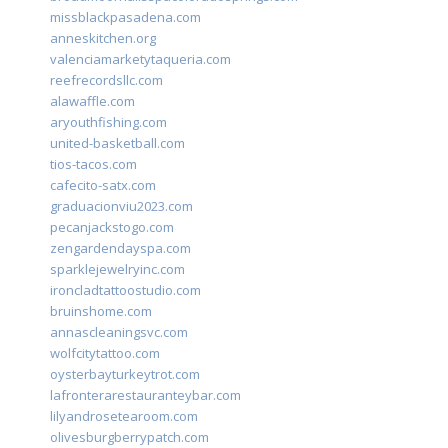
missblackpasadena.com
anneskitchen.org
valenciamarketytaqueria.com
reefrecordsllc.com
alawaffle.com
aryouthfishing.com
united-basketball.com
tios-tacos.com
cafecito-satx.com
graduacionviu2023.com
pecanjackstogo.com
zengardendayspa.com
sparklejewelryinc.com
ironcladtattoostudio.com
bruinshome.com
annascleaningsvc.com
wolfcitytattoo.com
oysterbayturkeytrot.com
lafronterarestauranteybar.com
lilyandrosetearoom.com
olivesburgberrypatch.com