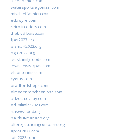
u-seehomes.com
watersportslagonissi.com
mischieffashion.com
eduwyre.com
retro-interiors.com
theblvd-boise.com
fpet2023.org
e-smart2022.org
ngrc2022.org
leesfamilyfoods.com
lewis-lewis-cpas.com
eleontennis.com
cyetus.com
bradfordshops.com
almadenranchsanjose.com
advocatevijay.com
adlibilimler2023.com
naswwebed.org
balithut-manado.org
alteregotradingcompany.org
aprce2022.com
ibie2022.com