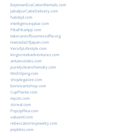
BaytownEvaCationRentals.com
JabalpurCakeDelivery.com
halobjd.com
intelligenceqatar.com
PikaPikaApp.com
takecareofbusinessdfw.org
HamadaOfJapan.com
VersifyLifestyle.com
kingscreekadventures.com
antaeuslabs.com
purelycleanchemdry.com
WishOping.com
shoplegacee.com
bonvivantshop.com
CupPlante.com
mpzin.com
stcreal.com
PopUpFlea.com
valueml.com
rebeccatorresjewelry.com
jmpbliss.com