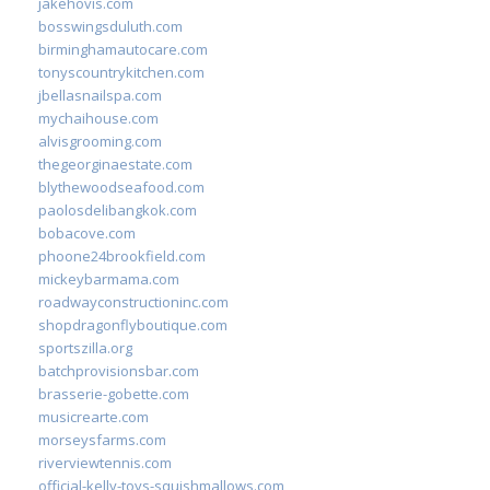
jakehovis.com
bosswingsduluth.com
birminghamautocare.com
tonyscountrykitchen.com
jbellasnailspa.com
mychaihouse.com
alvisgrooming.com
thegeorginaestate.com
blythewoodseafood.com
paolosdelibangkok.com
bobacove.com
phoone24brookfield.com
mickeybarmama.com
roadwayconstructioninc.com
shopdragonflyboutique.com
sportszilla.org
batchprovisionsbar.com
brasserie-gobette.com
musicrearte.com
morseysfarms.com
riverviewtennis.com
official-kelly-toys-squishmallows.com