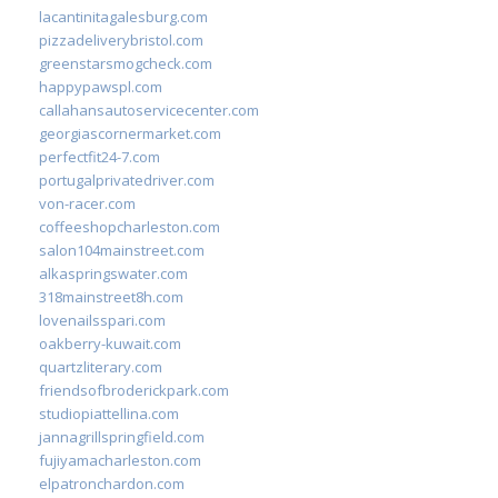
lacantinitagalesburg.com
pizzadeliverybristol.com
greenstarsmogcheck.com
happypawspl.com
callahansautoservicecenter.com
georgiascornermarket.com
perfectfit24-7.com
portugalprivatedriver.com
von-racer.com
coffeeshopcharleston.com
salon104mainstreet.com
alkaspringswater.com
318mainstreet8h.com
lovenailsspari.com
oakberry-kuwait.com
quartzliterary.com
friendsofbroderickpark.com
studiopiattellina.com
jannagrillspringfield.com
fujiyamacharleston.com
elpatronchardon.com