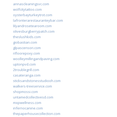
annascleaningsvc.com
wolfcitytattoo.com
oysterbayturkeytrot.com
lafronterarestauranteybar.com
lilyandrosetearoom.com
olivesburgberrypatch.com
theslushkids.com
giobastian.com
glpascensori.com
rifloorepoxy.com
woolleymillingandpaving.com
uptonpvd.com
2troublegrill.com
casateranga.com
sticksandstonesstudiooh.com
walkers-treeservice.com
shopmossi.com
untamedcollectivesd.com
mxpwellness.com
infernocanine.com
thepaperhousecollection.com