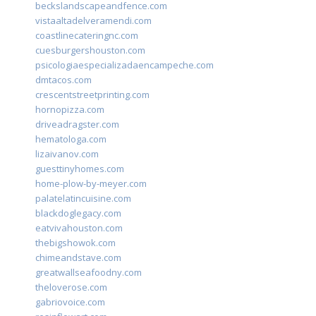
beckslandscapeandfence.com
vistaaltadelveramendi.com
coastlinecateringnc.com
cuesburgershouston.com
psicologiaespecializadaencampeche.com
dmtacos.com
crescentstreetprinting.com
hornopizza.com
driveadragster.com
hematologa.com
lizaivanov.com
guesttinyhomes.com
home-plow-by-meyer.com
palatelatincuisine.com
blackdoglegacy.com
eatvivahouston.com
thebigshowok.com
chimeandstave.com
greatwallseafoodny.com
theloverose.com
gabriovoice.com