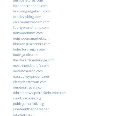
ammos-stores.com
loceanecreations.com
birdsongridgefarm.com
joiedevivblog.com
valera-amsterdam.com
libertybrandhemp.com
norwoodinnwi.com
neighboursmarket.com
blackanguscareers.com
bolesfororegon.com
bodega-ole.com
thestreamlinerlounge.com
mestrinorubanofc.com
novelatherton.com
nassvalleygardens.net
electjohnstewart.com
omptourtravels.com
tribratanews-polreskebumen.com
rsudbayuasih.org
publikjurnalistik.org
juneteenthapparel.net
italywarm.com