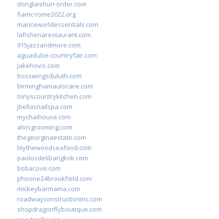
donglaishun-order.com
fiamc-rome2022.org
mariceworldessentials.com
lafisheriarestaurant.com
915jazzandmore.com
aguadulce-countryfair.com
jakehovis.com
bosswingsduluth.com
birminghamautocare.com
tonyscountrykitchen.com
jbellasnailspa.com
mychaihouse.com
alvisgrooming.com
thegeorginaestate.com
blythewoodseafood.com
paolosdelibangkok.com
bobacove.com
phoone24brookfield.com
mickeybarmama.com
roadwayconstructioninc.com
shopdragonflyboutique.com