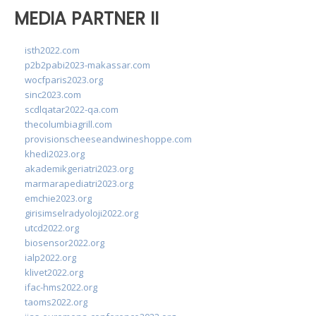
MEDIA PARTNER II
isth2022.com
p2b2pabi2023-makassar.com
wocfparis2023.org
sinc2023.com
scdlqatar2022-qa.com
thecolumbiagrill.com
provisionscheeseandwineshoppe.com
khedi2023.org
akademikgeriatri2023.org
marmarapediatri2023.org
emchie2023.org
girisimselradyoloji2022.org
utcd2022.org
biosensor2022.org
ialp2022.org
klivet2022.org
ifac-hms2022.org
taoms2022.org