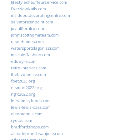
lifestylechauffeurservice.com
EverNewNails.com
insideoutdecoratingcentre.com
salvatoresinpoint.com
jovialfloralco.com
johnlscotthometeam.com
u-seehomes.com
watersportslagonissi.com
mischieffashion.com
eduwyre.com
retro-interiors.com
theblvd-boise.com
fpet2023.org
e-smart2022.org
ngrc2022.org
leesfamilyfoods.com
lewis-lewis-cpas.com
eleontennis.com
cyetus.com
bradfordshops.com
almadenranchsanjose.com