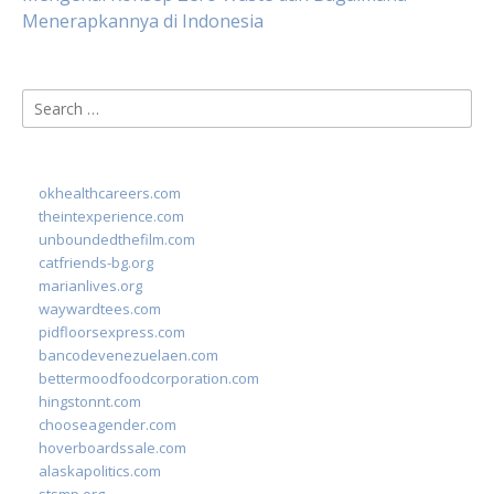
Menerapkannya di Indonesia
Search
for:
okhealthcareers.com
theintexperience.com
unboundedthefilm.com
catfriends-bg.org
marianlives.org
waywardtees.com
pidfloorsexpress.com
bancodevenezuelaen.com
bettermoodfoodcorporation.com
hingstonnt.com
chooseagender.com
hoverboardssale.com
alaskapolitics.com