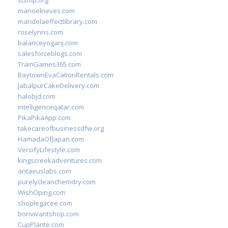
stsmp.org
manoelneves.com
mandelaeffectlibrary.com
roselynns.com
balanceyoganj.com
salesforceblogs.com
TrainGames365.com
BaytownEvaCationRentals.com
JabalpurCakeDelivery.com
halobjd.com
intelligenceqatar.com
PikaPikaApp.com
takecareofbusinessdfw.org
HamadaOfJapan.com
VersifyLifestyle.com
kingscreekadventures.com
antaeuslabs.com
purelycleanchemdry.com
WishOping.com
shoplegacee.com
bonvivantshop.com
CupPlante.com