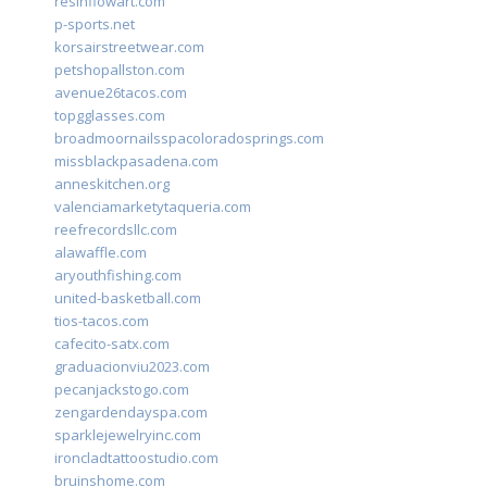
resinflowart.com
p-sports.net
korsairstreetwear.com
petshopallston.com
avenue26tacos.com
topgglasses.com
broadmoornailsspacoloradosprings.com
missblackpasadena.com
anneskitchen.org
valenciamarketytaqueria.com
reefrecordsllc.com
alawaffle.com
aryouthfishing.com
united-basketball.com
tios-tacos.com
cafecito-satx.com
graduacionviu2023.com
pecanjackstogo.com
zengardendayspa.com
sparklejewelryinc.com
ironcladtattoostudio.com
bruinshome.com