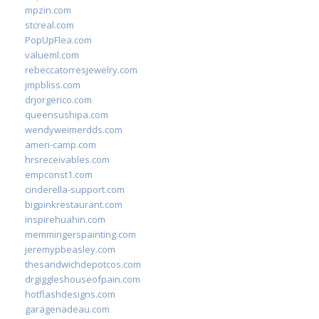
mpzin.com
stcreal.com
PopUpFlea.com
valueml.com
rebeccatorresjewelry.com
jmpbliss.com
drjorgerico.com
queensushipa.com
wendyweimerdds.com
ameri-camp.com
hrsreceivables.com
empconst1.com
cinderella-support.com
bigpinkrestaurant.com
inspirehuahin.com
memmingerspainting.com
jeremypbeasley.com
thesandwichdepotcos.com
drgiggleshouseofpain.com
hotflashdesigns.com
garagenadeau.com