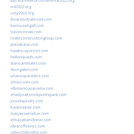
iias-euromena-conference2022.org
ivd2022.org
csity2022.org
ibsarstudyabroad.com
bennusehgall.com
tsecincinnati.com
roderconstructiongroup.com
plazabatai.com
hawkscayresort.com
hellonquads.com
diarioanimales.com
decogaleri.com
unavozparadios.com
shoes-vert.com
elbotanicopanama.com
shadyoaksrockportrvpark.com
jccoinlaundry.com
kautorepair.com
marjaeswinebar.com
elmazatlanclinton.com
ideacoffeenyc.com
odieschillicothe.com