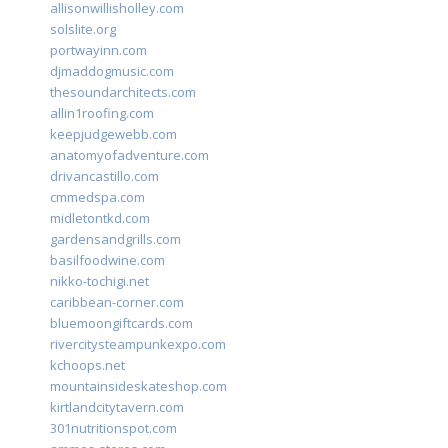
allisonwillisholley.com
solslite.org
portwayinn.com
djmaddogmusic.com
thesoundarchitects.com
allin1roofing.com
keepjudgewebb.com
anatomyofadventure.com
drivancastillo.com
cmmedspa.com
midletontkd.com
gardensandgrills.com
basilfoodwine.com
nikko-tochigi.net
caribbean-corner.com
bluemoongiftcards.com
rivercitysteampunkexpo.com
kchoops.net
mountainsideskateshop.com
kirtlandcitytavern.com
301nutritionspot.com