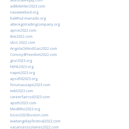
advocatevijay.com
adlibilimler2023.com
naswwebed.org
balithut-manado.org
alteregotradingcompany.org
aprce2022.com
ibie2022.com
sbcc-2022.com
AngolaOilAndGas2022.com
Convoy4Freedom2022.com
grur2023.org
hkhk2023.org
napm2023.org
apsdfd2023.org
forumausape2023.com
imkl2023.com
careerfaircsd2023.com
apsth2023.com
MedItRio2023.org
lcicon2023boston.com
waitangidayfestival2022.com
vacancesscolaires2022.com