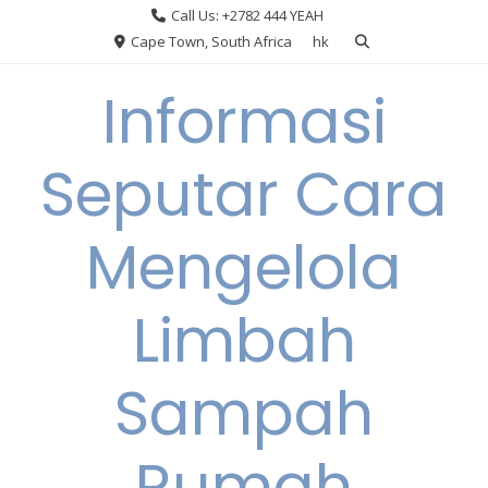
Skip
Call Us: +2782 444 YEAH
to
Cape Town, South Africa
hk
content
Informasi
Seputar Cara
Mengelola
Limbah
Sampah
Rumah