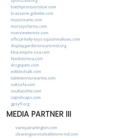
sportszilla.org
batchprovisionsbar.com
brasserie-gobette.com
musicrearte.com
morseysfarms.com
riverviewtennis.com
official-kelly-toys-squishmallows.com
displaygardenonsuncrest.org
bbq-empire-usa.com
feedstoreva.com
drogopets.com
ediblechalk.com
tabletennisnearme.com
oaksofa.com
soultacohtx.com
capishcaps.com
gpsyfl.org
MEDIA PARTNER III
vwrepairarlington.com
cleaningservicebaltimore-md.com