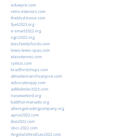
eduwyre.com
retro-interiors.com
theblvd-boise.com
fpet2023.org
e-smart2022.org
ngrc2022.org
leesfamilyfoods.com
lewis-lewis-cpas.com
eleontennis.com
cyetus.com
bradfordshops.com
almadenranchsanjose.com
advocatevijay.com
adlibilimler2023.com
naswwebed.org
balithut-manado.org
alteregotradingcompany.org
aprce2022.com
ibie2022.com
sbcc-2022.com
AngolaOilAndGas2022.com