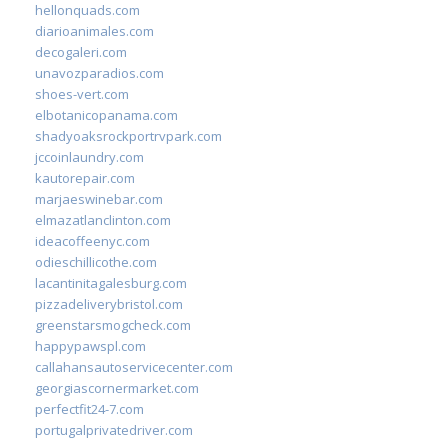
hellonquads.com
diarioanimales.com
decogaleri.com
unavozparadios.com
shoes-vert.com
elbotanicopanama.com
shadyoaksrockportrvpark.com
jccoinlaundry.com
kautorepair.com
marjaeswinebar.com
elmazatlanclinton.com
ideacoffeenyc.com
odieschillicothe.com
lacantinitagalesburg.com
pizzadeliverybristol.com
greenstarsmogcheck.com
happypawspl.com
callahansautoservicecenter.com
georgiascornermarket.com
perfectfit24-7.com
portugalprivatedriver.com