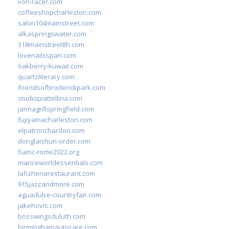
von-racer.com
coffeeshopcharleston.com
salon104mainstreet.com
alkaspringswater.com
318mainstreet8h.com
lovenailsspari.com
oakberry-kuwait.com
quartzliterary.com
friendsofbroderickpark.com
studiopiattellina.com
jannagrillspringfield.com
fujiyamacharleston.com
elpatronchardon.com
donglaishun-order.com
fiamc-rome2022.org
mariceworldessentials.com
lafisheriarestaurant.com
915jazzandmore.com
aguadulce-countryfair.com
jakehovis.com
bosswingsduluth.com
birminghamautocare.com