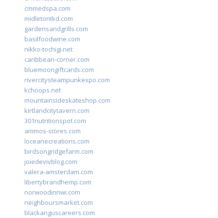
cmmedspa.com
midletontkd.com
gardensandgrills.com
basilfoodwine.com
nikko-tochigi.net
caribbean-corner.com
bluemoongiftcards.com
rivercitysteampunkexpo.com
kchoops.net
mountainsideskateshop.com
kirtlandcitytavern.com
301nutritionspot.com
ammos-stores.com
loceanecreations.com
birdsongridgefarm.com
joiedevivblog.com
valera-amsterdam.com
libertybrandhemp.com
norwoodinnwi.com
neighboursmarket.com
blackanguscareers.com