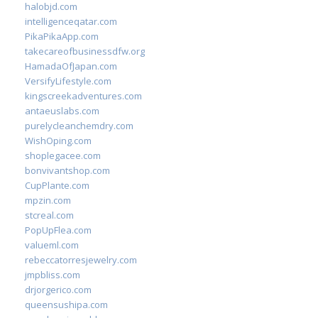
halobjd.com
intelligenceqatar.com
PikaPikaApp.com
takecareofbusinessdfw.org
HamadaOfJapan.com
VersifyLifestyle.com
kingscreekadventures.com
antaeuslabs.com
purelycleanchemdry.com
WishOping.com
shoplegacee.com
bonvivantshop.com
CupPlante.com
mpzin.com
stcreal.com
PopUpFlea.com
valueml.com
rebeccatorresjewelry.com
jmpbliss.com
drjorgerico.com
queensushipa.com