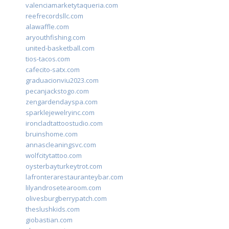
valenciamarketytaqueria.com
reefrecordsllc.com
alawaffle.com
aryouthfishing.com
united-basketball.com
tios-tacos.com
cafecito-satx.com
graduacionviu2023.com
pecanjackstogo.com
zengardendayspa.com
sparklejewelryinc.com
ironcladtattoostudio.com
bruinshome.com
annascleaningsvc.com
wolfcitytattoo.com
oysterbayturkeytrot.com
lafronterarestauranteybar.com
lilyandrosetearoom.com
olivesburgberrypatch.com
theslushkids.com
giobastian.com