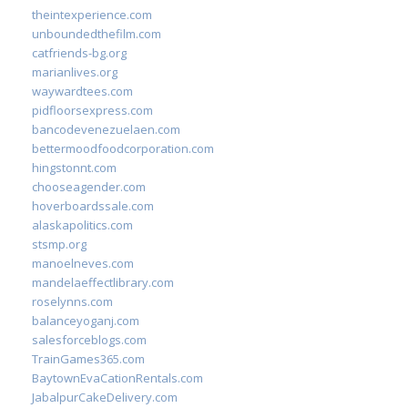
theintexperience.com
unboundedthefilm.com
catfriends-bg.org
marianlives.org
waywardtees.com
pidfloorsexpress.com
bancodevenezuelaen.com
bettermoodfoodcorporation.com
hingstonnt.com
chooseagender.com
hoverboardssale.com
alaskapolitics.com
stsmp.org
manoelneves.com
mandelaeffectlibrary.com
roselynns.com
balanceyoganj.com
salesforceblogs.com
TrainGames365.com
BaytownEvaCationRentals.com
JabalpurCakeDelivery.com