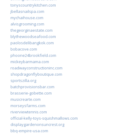
tonyscountrykitchen.com
jbellasnailspa.com
mychaihouse.com
alvisgrooming.com
thegeorginaestate.com
blythewoodseafood.com
paolosdelibangkok.com
bobacove.com
phoone24brookfield.com
mickeybarmama.com
roadwayconstructioninc.com
shopdragonflyboutique.com
sportszilla.org
batchprovisionsbar.com
brasserie-gobette.com
musicrearte.com
morseysfarms.com
riverviewtennis.com
official-kelly-toys-squishmallows.com
displaygardenonsuncrest.org
bbq-empire-usa.com