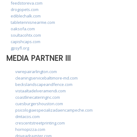
feedstoreva.com
drogopets.com
ediblechalk.com
tabletennisnearme.com
oaksofa.com
soultacohtx.com
capishcaps.com
gpsyfl.org
MEDIA PARTNER III
vwrepairarlington.com
cleaningservicebaltimore-md.com
beckslandscapeandfence.com
vistaaltadelveramendi.com
coastlinecateringnc.com
cuesburgershouston.com
psicologiaespecializadaencampeche.com
dmtacos.com
crescentstreetprinting.com
hornopizza.com
driveadragster.com