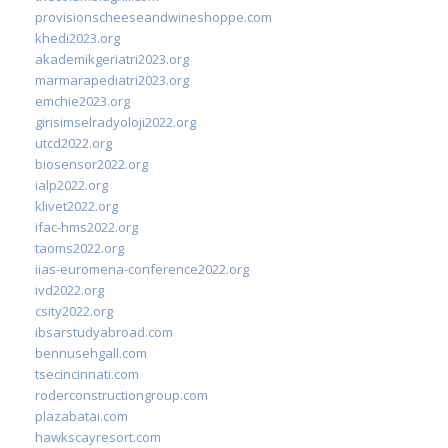
provisionscheeseandwineshoppe.com
khedi2023.org
akademikgeriatri2023.org
marmarapediatri2023.org
emchie2023.org
girisimselradyoloji2022.org
utcd2022.org
biosensor2022.org
ialp2022.org
klivet2022.org
ifac-hms2022.org
taoms2022.org
iias-euromena-conference2022.org
ivd2022.org
csity2022.org
ibsarstudyabroad.com
bennusehgall.com
tsecincinnati.com
roderconstructiongroup.com
plazabatai.com
hawkscayresort.com