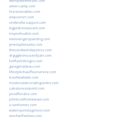
wendyweimerdds.com
ameri-camp.com
hrsreceivables.com
empconst1.com
cinderella-support.com
bigpinkrestaurant.com
inspirehuahin.com
memmingerspainting.com
jeremypbeasley.com
thesandwichdepotcos.com
drgiggleshouseofpain.com
hotflashdesigns.com
garagenadeau.com
lifestylechauffeurservice.com
EverNewNails.com
insideoutdecoratingcentre.com
salvatoresinpoint.com
jovialfloralco.com
johnlscotthometeam.com
u-seehomes.com
watersportslagonissi.com
mischieffashion.com