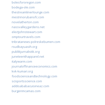
bolesfororegon.com
bodega-ole.com
thestreamlinerlounge.com
mestrinorubanofc.com
novelatherton.com
nassvalleygardens.net
electjohnstewart.com
omptourtravels.com
tribratanews-polreskebumen.com
rsudbayuasih.org
publikjurnalistik.org
juneteenthapparel.net
italywarm.com
journaloffinanceeconomics.com
kvk-kumari.org
foodscienceandtechnology.com
scisportsscience.com
addisababacuisineaz.com
burgerimcamas.com