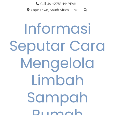
Skip
Call Us: +2782 444 YEAH
to
Cape Town, South Africa
hk
content
Informasi
Seputar Cara
Mengelola
Limbah
Sampah
Rumah