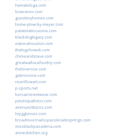
hematologa.com
lizaivanov.com
guesttinyhomes.com
home-plow-by-meyer.com
palatelatincuisine.com
blackdoglegacy.com
eatvivahouston.com
thebigshowok.com
chimeandstave.com
greatwallseafoodny.com
theloverose.com
gabriovoice.com
resinflowart.com
p-sports.net
korsairstreetwear.com
petshopallston.com
avenue26tacos.com
topgglasses.com
broadmoornailsspacoloradosprings.com
missblackpasadena.com
anneskitchen.org