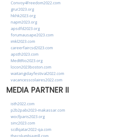
Convoy4Freedom2022.com
grur2023.org
hkhk2023.org
napm2023.org
apsdfd2023.org
forumausape2023.com
imkl2023.com
careerfaircsd2023.com
apsth2023.com
MedItRio2023.org
lcicon2023boston.com
waitangidayfestival2022.com
vacancesscolaires2022.com
MEDIA PARTNER II
isth2022.com
p2b2pabi2023-makassar.com
wocfparis2023.org
sinc2023.com
scdlqatar2022-qa.com
thecolumbiagrill.com