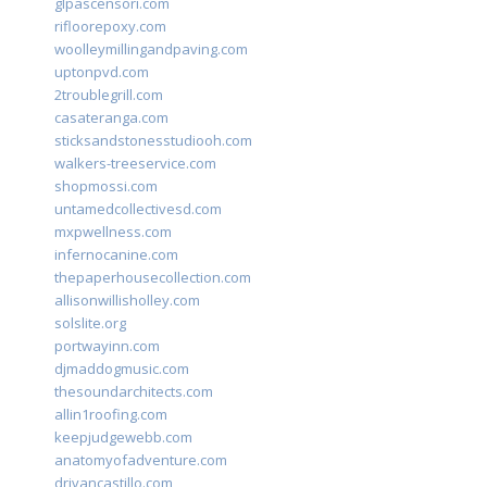
glpascensori.com
rifloorepoxy.com
woolleymillingandpaving.com
uptonpvd.com
2troublegrill.com
casateranga.com
sticksandstonesstudiooh.com
walkers-treeservice.com
shopmossi.com
untamedcollectivesd.com
mxpwellness.com
infernocanine.com
thepaperhousecollection.com
allisonwillisholley.com
solslite.org
portwayinn.com
djmaddogmusic.com
thesoundarchitects.com
allin1roofing.com
keepjudgewebb.com
anatomyofadventure.com
drivancastillo.com