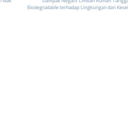
Tidak
Dampak Negatif Limbah Rumah Tangg
Biodegradable terhadap Lingkungan dan Kese