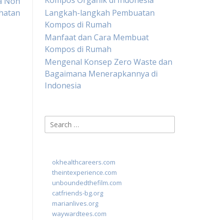
Kompos Organik di Indonesia
a Non
hatan
Langkah-langkah Pembuatan
Kompos di Rumah
Manfaat dan Cara Membuat
Kompos di Rumah
Mengenal Konsep Zero Waste dan
Bagaimana Menerapkannya di
Indonesia
Search
for:
okhealthcareers.com
theintexperience.com
unboundedthefilm.com
catfriends-bg.org
marianlives.org
waywardtees.com