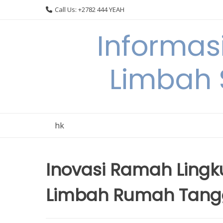
Skip
Call Us: +2782 444 YEAH
to
content
Informas
Limbah
hk
Inovasi Ramah Ling
Limbah Rumah Tan