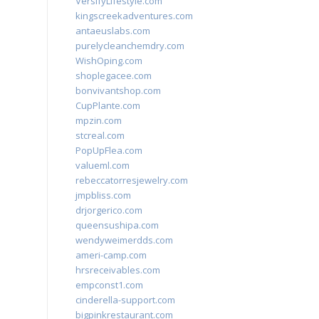
VersifyLifestyle.com
kingscreekadventures.com
antaeuslabs.com
purelycleanchemdry.com
WishOping.com
shoplegacee.com
bonvivantshop.com
CupPlante.com
mpzin.com
stcreal.com
PopUpFlea.com
valueml.com
rebeccatorresjewelry.com
jmpbliss.com
drjorgerico.com
queensushipa.com
wendyweimerdds.com
ameri-camp.com
hrsreceivables.com
empconst1.com
cinderella-support.com
bigpinkrestaurant.com