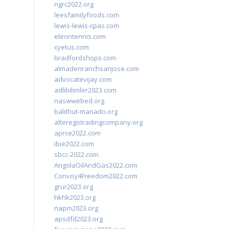
ngrc2022.org
leesfamilyfoods.com
lewis-lewis-cpas.com
eleontennis.com
cyetus.com
bradfordshops.com
almadenranchsanjose.com
advocatevijay.com
adlibilimler2023.com
naswwebed.org
balithut-manado.org
alteregotradingcompany.org
aprce2022.com
ibie2022.com
sbcc-2022.com
AngolaOilAndGas2022.com
Convoy4Freedom2022.com
grur2023.org
hkhk2023.org
napm2023.org
apsdfd2023.org