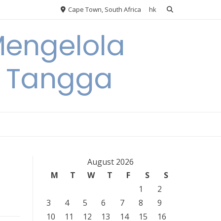
Cape Town, South Africa
hk
Mengelola
 Tangga
August 2026
M
T
W
T
F
S
S
1
2
3
4
5
6
7
8
9
10
11
12
13
14
15
16