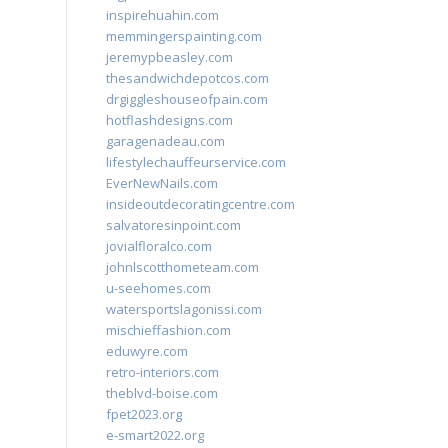
inspirehuahin.com
memmingerspainting.com
jeremypbeasley.com
thesandwichdepotcos.com
drgiggleshouseofpain.com
hotflashdesigns.com
garagenadeau.com
lifestylechauffeurservice.com
EverNewNails.com
insideoutdecoratingcentre.com
salvatoresinpoint.com
jovialfloralco.com
johnlscotthometeam.com
u-seehomes.com
watersportslagonissi.com
mischieffashion.com
eduwyre.com
retro-interiors.com
theblvd-boise.com
fpet2023.org
e-smart2022.org