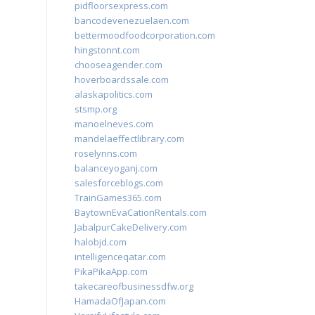
pidfloorsexpress.com
bancodevenezuelaen.com
bettermoodfoodcorporation.com
hingstonnt.com
chooseagender.com
hoverboardssale.com
alaskapolitics.com
stsmp.org
manoelneves.com
mandelaeffectlibrary.com
roselynns.com
balanceyoganj.com
salesforceblogs.com
TrainGames365.com
BaytownEvaCationRentals.com
JabalpurCakeDelivery.com
halobjd.com
intelligenceqatar.com
PikaPikaApp.com
takecareofbusinessdfw.org
HamadaOfJapan.com