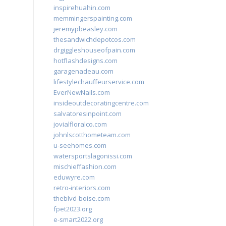
inspirehuahin.com
memmingerspainting.com
jeremypbeasley.com
thesandwichdepotcos.com
drgiggleshouseofpain.com
hotflashdesigns.com
garagenadeau.com
lifestylechauffeurservice.com
EverNewNails.com
insideoutdecoratingcentre.com
salvatoresinpoint.com
jovialfloralco.com
johnlscotthometeam.com
u-seehomes.com
watersportslagonissi.com
mischieffashion.com
eduwyre.com
retro-interiors.com
theblvd-boise.com
fpet2023.org
e-smart2022.org