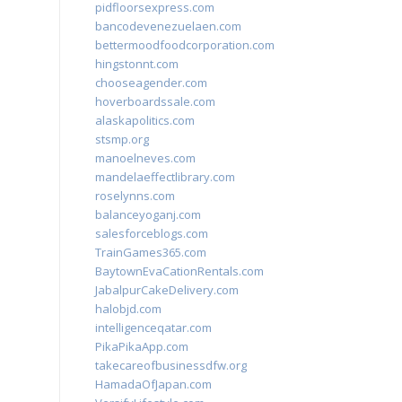
pidfloorsexpress.com
bancodevenezuelaen.com
bettermoodfoodcorporation.com
hingstonnt.com
chooseagender.com
hoverboardssale.com
alaskapolitics.com
stsmp.org
manoelneves.com
mandelaeffectlibrary.com
roselynns.com
balanceyoganj.com
salesforceblogs.com
TrainGames365.com
BaytownEvaCationRentals.com
JabalpurCakeDelivery.com
halobjd.com
intelligenceqatar.com
PikaPikaApp.com
takecareofbusinessdfw.org
HamadaOfJapan.com