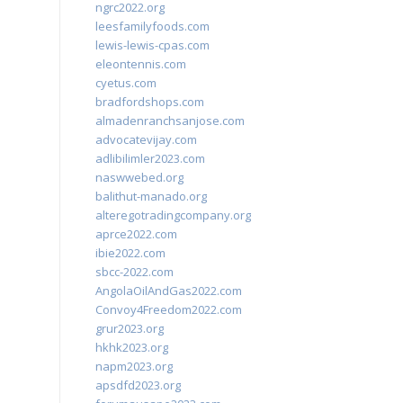
ngrc2022.org
leesfamilyfoods.com
lewis-lewis-cpas.com
eleontennis.com
cyetus.com
bradfordshops.com
almadenranchsanjose.com
advocatevijay.com
adlibilimler2023.com
naswwebed.org
balithut-manado.org
alteregotradingcompany.org
aprce2022.com
ibie2022.com
sbcc-2022.com
AngolaOilAndGas2022.com
Convoy4Freedom2022.com
grur2023.org
hkhk2023.org
napm2023.org
apsdfd2023.org