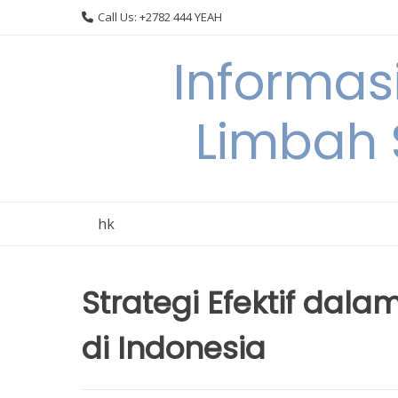
Skip
Call Us: +2782 444 YEAH
to
content
Informas
Limbah
hk
Strategi Efektif da
di Indonesia