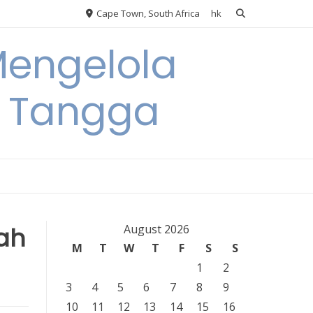
Cape Town, South Africa
hk
Mengelola
 Tangga
ah
August 2026
M
T
W
T
F
S
S
1
2
3
4
5
6
7
8
9
10
11
12
13
14
15
16