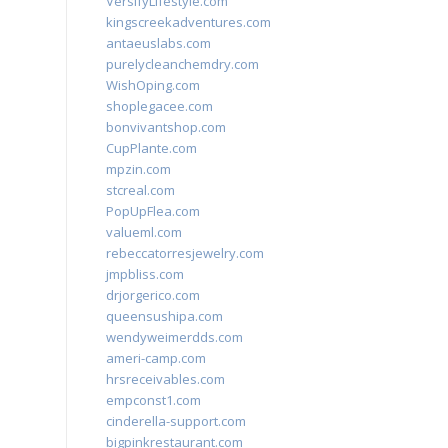
VersifyLifestyle.com
kingscreekadventures.com
antaeuslabs.com
purelycleanchemdry.com
WishOping.com
shoplegacee.com
bonvivantshop.com
CupPlante.com
mpzin.com
stcreal.com
PopUpFlea.com
valueml.com
rebeccatorresjewelry.com
jmpbliss.com
drjorgerico.com
queensushipa.com
wendyweimerdds.com
ameri-camp.com
hrsreceivables.com
empconst1.com
cinderella-support.com
bigpinkrestaurant.com