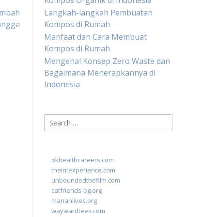
Kompos Organik di Indonesia
imbah
Langkah-langkah Pembuatan
angga
Kompos di Rumah
Manfaat dan Cara Membuat
Kompos di Rumah
Mengenal Konsep Zero Waste dan
Bagaimana Menerapkannya di
Indonesia
Search
for:
okhealthcareers.com
theintexperience.com
unboundedthefilm.com
catfriends-bg.org
marianlives.org
waywardtees.com