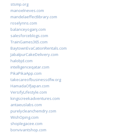
stsmp.org
manoelneves.com
mandelaeffectlibrary.com
roselynns.com
balanceyoganj.com
salesforceblogs.com
TrainGames365.com
BaytownEvaCationRentals.com
JabalpurCakeDelivery.com
halobjd.com
intelligenceqatar.com
PikaPikaApp.com
takecareofbusinessdfw.org
HamadaOfJapan.com
VersifyLifestyle.com
kingscreekadventures.com
antaeuslabs.com
purelycleanchemdry.com
WishOping.com
shoplegacee.com
bonvivantshop.com