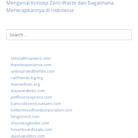
Mengenal Konsep Zero Waste dan Bagaimana
Menerapkannya di Indonesia
Search
for:
okhealthcareers.com
theintexperience.com
unboundedthefilm.com
catfriends-bg.org
marianlives.org
waywardtees.com
pidfloorsexpress.com
bancodevenezuelaen.com
bettermoodfoodcorporation.com
hingstonnt.com
chooseagender.com
hoverboardssale.com
alaskapolitics.com