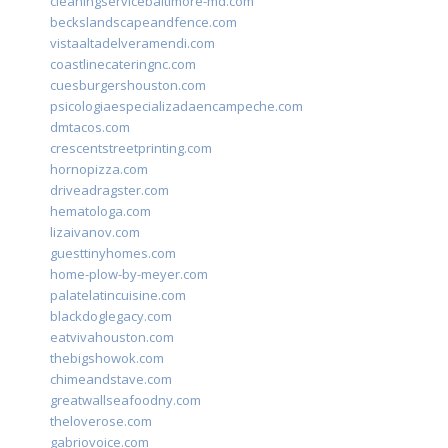
cleaningservicebaltimore-md.com
beckslandscapeandfence.com
vistaaltadelveramendi.com
coastlinecateringnc.com
cuesburgershouston.com
psicologiaespecializadaencampeche.com
dmtacos.com
crescentstreetprinting.com
hornopizza.com
driveadragster.com
hematologa.com
lizaivanov.com
guesttinyhomes.com
home-plow-by-meyer.com
palatelatincuisine.com
blackdoglegacy.com
eatvivahouston.com
thebigshowok.com
chimeandstave.com
greatwallseafoodny.com
theloverose.com
gabriovoice.com