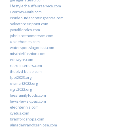
garagenadeau.com
lifestylechauffeurservice.com
EverNewNails.com
insideoutdecoratingcentre.com
salvatoresinpoint.com
jovialfloralco.com
johnlscotthometeam.com
u-seehomes.com
watersportslagonissi.com
mischieffashion.com
eduwyre.com
retro-interiors.com
theblvd-boise.com
fpet2023.org
e-smart2022.org
ngrc2022.org
leesfamilyfoods.com
lewis-lewis-cpas.com
eleontennis.com
cyetus.com
bradfordshops.com
almadenranchsanjose.com