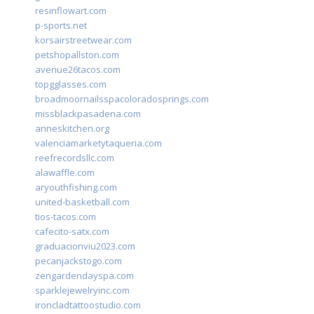
resinflowart.com
p-sports.net
korsairstreetwear.com
petshopallston.com
avenue26tacos.com
topgglasses.com
broadmoornailsspacoloradosprings.com
missblackpasadena.com
anneskitchen.org
valenciamarketytaqueria.com
reefrecordsllc.com
alawaffle.com
aryouthfishing.com
united-basketball.com
tios-tacos.com
cafecito-satx.com
graduacionviu2023.com
pecanjackstogo.com
zengardendayspa.com
sparklejewelryinc.com
ironcladtattoostudio.com