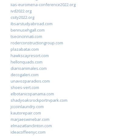
iias-euromena-conference2022.org
ivd2022.org
csity2022.org
ibsarstudyabroad.com
bennusehgall.com
tsecincinnati.com
roderconstructiongroup.com
plazabatai.com
hawkscayresort.com
hellonquads.com
diarioanimales.com
decogaleri.com
unavozparadios.com
shoes-vert.com
elbotanicopanama.com
shadyoaksrockportrvpark.com
jccoinlaundry.com
kautorepair.com
marjaeswinebar.com
elmazatlanclinton.com
ideacoffeenyc.com