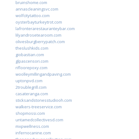
bruinshome.com
annascleaningsvc.com
wolfcitytattoo.com
oysterbayturkeytrot.com
lafronterarestauranteybar.com
lilyandrosetearoom.com
olivesburgberrypatch.com
theslushkids.com
giobastian.com
glpascensori.com
rifloorepoxy.com
woolleymillingandpaving.com
uptonpvd.com
2troublegrill.com
casateranga.com
sticksandstonesstudiooh.com
walkers-treeservice.com
shopmossi.com
untamedcollectivesd.com
mxpwellness.com
infernocanine.com