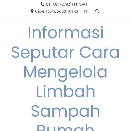
Skip
Call Us: +2782 444 YEAH
to
Cape Town, South Africa
hk
content
Informasi
Seputar Cara
Mengelola
Limbah
Sampah
Rumah