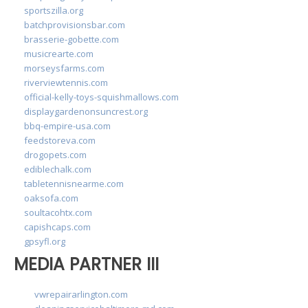
sportszilla.org
batchprovisionsbar.com
brasserie-gobette.com
musicrearte.com
morseysfarms.com
riverviewtennis.com
official-kelly-toys-squishmallows.com
displaygardenonsuncrest.org
bbq-empire-usa.com
feedstoreva.com
drogopets.com
ediblechalk.com
tabletennisnearme.com
oaksofa.com
soultacohtx.com
capishcaps.com
gpsyfl.org
MEDIA PARTNER III
vwrepairarlington.com