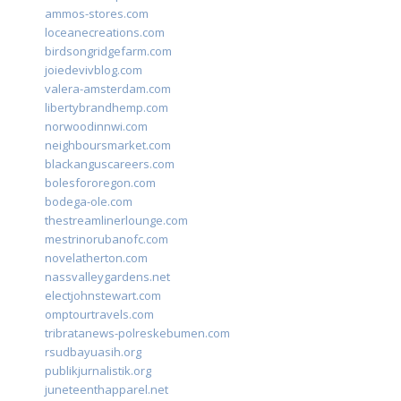
ammos-stores.com
loceanecreations.com
birdsongridgefarm.com
joiedevivblog.com
valera-amsterdam.com
libertybrandhemp.com
norwoodinnwi.com
neighboursmarket.com
blackanguscareers.com
bolesfororegon.com
bodega-ole.com
thestreamlinerlounge.com
mestrinorubanofc.com
novelatherton.com
nassvalleygardens.net
electjohnstewart.com
omptourtravels.com
tribratanews-polreskebumen.com
rsudbayuasih.org
publikjurnalistik.org
juneteenthapparel.net