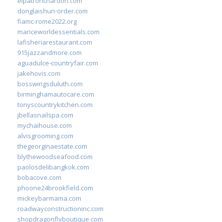
elpatronchardon.com
donglaishun-order.com
fiamc-rome2022.org
mariceworldessentials.com
lafisheriarestaurant.com
915jazzandmore.com
aguadulce-countryfair.com
jakehovis.com
bosswingsduluth.com
birminghamautocare.com
tonyscountrykitchen.com
jbellasnailspa.com
mychaihouse.com
alvisgrooming.com
thegeorginaestate.com
blythewoodseafood.com
paolosdelibangkok.com
bobacove.com
phoone24brookfield.com
mickeybarmama.com
roadwayconstructioninc.com
shopdragonflyboutique.com