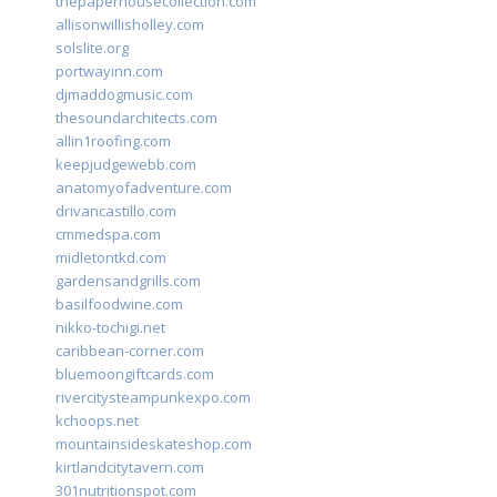
thepaperhousecollection.com
allisonwillisholley.com
solslite.org
portwayinn.com
djmaddogmusic.com
thesoundarchitects.com
allin1roofing.com
keepjudgewebb.com
anatomyofadventure.com
drivancastillo.com
cmmedspa.com
midletontkd.com
gardensandgrills.com
basilfoodwine.com
nikko-tochigi.net
caribbean-corner.com
bluemoongiftcards.com
rivercitysteampunkexpo.com
kchoops.net
mountainsideskateshop.com
kirtlandcitytavern.com
301nutritionspot.com