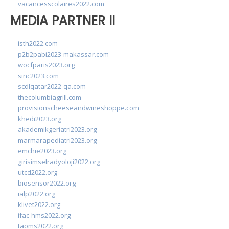
vacancesscolaires2022.com
MEDIA PARTNER II
isth2022.com
p2b2pabi2023-makassar.com
wocfparis2023.org
sinc2023.com
scdlqatar2022-qa.com
thecolumbiagrill.com
provisionscheeseandwineshoppe.com
khedi2023.org
akademikgeriatri2023.org
marmarapediatri2023.org
emchie2023.org
girisimselradyoloji2022.org
utcd2022.org
biosensor2022.org
ialp2022.org
klivet2022.org
ifac-hms2022.org
taoms2022.org