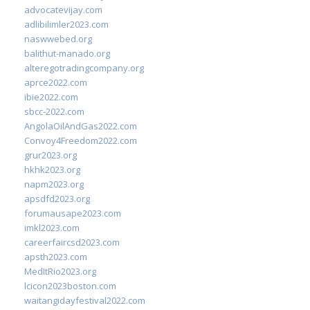
advocatevijay.com
adlibilimler2023.com
naswwebed.org
balithut-manado.org
alteregotradingcompany.org
aprce2022.com
ibie2022.com
sbcc-2022.com
AngolaOilAndGas2022.com
Convoy4Freedom2022.com
grur2023.org
hkhk2023.org
napm2023.org
apsdfd2023.org
forumausape2023.com
imkl2023.com
careerfaircsd2023.com
apsth2023.com
MedItRio2023.org
lcicon2023boston.com
waitangidayfestival2022.com