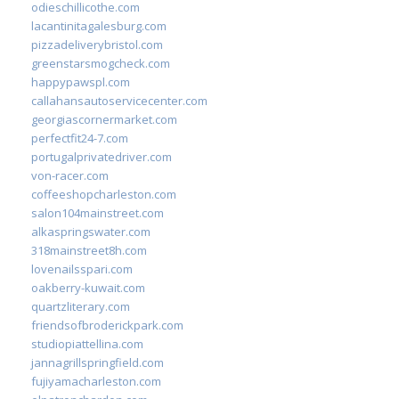
odieschillicothe.com
lacantinitagalesburg.com
pizzadeliverybristol.com
greenstarsmogcheck.com
happypawspl.com
callahansautoservicecenter.com
georgiascornermarket.com
perfectfit24-7.com
portugalprivatedriver.com
von-racer.com
coffeeshopcharleston.com
salon104mainstreet.com
alkaspringswater.com
318mainstreet8h.com
lovenailsspari.com
oakberry-kuwait.com
quartzliterary.com
friendsofbroderickpark.com
studiopiattellina.com
jannagrillspringfield.com
fujiyamacharleston.com