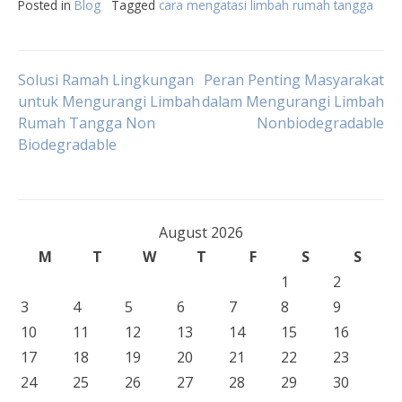
Posted in
Blog
Tagged
cara mengatasi limbah rumah tangga
Post
Solusi Ramah Lingkungan
Peran Penting Masyarakat
untuk Mengurangi Limbah
dalam Mengurangi Limbah
Rumah Tangga Non
Nonbiodegradable
navigation
Biodegradable
August 2026
M
T
W
T
F
S
S
1
2
3
4
5
6
7
8
9
10
11
12
13
14
15
16
17
18
19
20
21
22
23
24
25
26
27
28
29
30