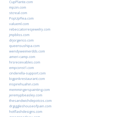
CupPlante.com
mpzin.com
stcreal.com
PopUpFlea.com
valueml.com
rebeccatorresjewelry.com
jmpbliss.com
drjorgerico.com
queensushipa.com
wendyweimerdds.com
ameri-camp.com
hrsreceivables.com
empconst1.com
cinderella-support.com
bigpinkrestaurant.com
inspirehuahin.com
memmingerspainting.com
jeremypbeasley.com
thesandwichdepotcos.com
drgiggleshouseofpain.com
hotflashdesigns.com