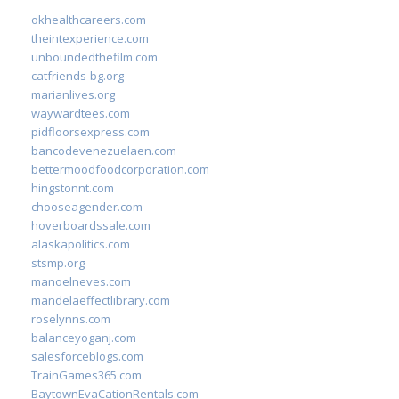
okhealthcareers.com
theintexperience.com
unboundedthefilm.com
catfriends-bg.org
marianlives.org
waywardtees.com
pidfloorsexpress.com
bancodevenezuelaen.com
bettermoodfoodcorporation.com
hingstonnt.com
chooseagender.com
hoverboardssale.com
alaskapolitics.com
stsmp.org
manoelneves.com
mandelaeffectlibrary.com
roselynns.com
balanceyoganj.com
salesforceblogs.com
TrainGames365.com
BaytownEvaCationRentals.com