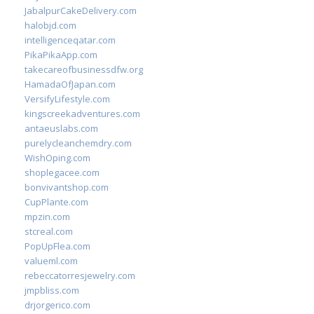
JabalpurCakeDelivery.com
halobjd.com
intelligenceqatar.com
PikaPikaApp.com
takecareofbusinessdfw.org
HamadaOfJapan.com
VersifyLifestyle.com
kingscreekadventures.com
antaeuslabs.com
purelycleanchemdry.com
WishOping.com
shoplegacee.com
bonvivantshop.com
CupPlante.com
mpzin.com
stcreal.com
PopUpFlea.com
valueml.com
rebeccatorresjewelry.com
jmpbliss.com
drjorgerico.com