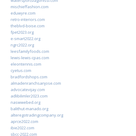
watersportslagonissi.com
mischieffashion.com
eduwyre.com
retro-interiors.com
theblvd-boise.com
fpet2023.org
e-smart2022.org
ngrc2022.org
leesfamilyfoods.com
lewis-lewis-cpas.com
eleontennis.com
cyetus.com
bradfordshops.com
almadenranchsanjose.com
advocatevijay.com
adlibilimler2023.com
naswwebed.org
balithut-manado.org
alteregotradingcompany.org
aprce2022.com
ibie2022.com
sbcc-2022.com