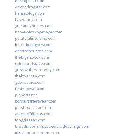
hornopizza.com
driveadragster.com
hematologa.com
lizaivanov.com
guesttinyhomes.com
home-plow-by-meyer.com
palatelatincuisine.com
blackdoglegacy.com
eatvivahouston.com
thebigshowok.com
chimeandstave.com
greatwallseafoodny.com
theloverose.com
gabriovoice.com
resinflowart.com
p-sports.net
korsairstreetwear.com
petshopallston.com
avenue26tacos.com
topgglasses.com
broadmoornailsspacoloradosprings.com
missblackpasadena.com