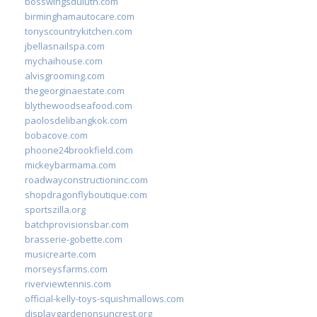
bosswingsduluth.com
birminghamautocare.com
tonyscountrykitchen.com
jbellasnailspa.com
mychaihouse.com
alvisgrooming.com
thegeorginaestate.com
blythewoodseafood.com
paolosdelibangkok.com
bobacove.com
phoone24brookfield.com
mickeybarmama.com
roadwayconstructioninc.com
shopdragonflyboutique.com
sportszilla.org
batchprovisionsbar.com
brasserie-gobette.com
musicrearte.com
morseysfarms.com
riverviewtennis.com
official-kelly-toys-squishmallows.com
displaygardenonsuncrest.org