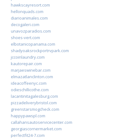
hawkscayresort.com
hellonquads.com
diarioanimales.com
decogaleri.com
unavozparadios.com
shoes-vert.com
elbotanicopanama.com
shadyoaksrockportrvpark.com
jccoinlaundry.com
kautorepair.com
marjaeswinebar.com
elmazatlanclinton.com
ideacoffeenyc.com
odieschillicothe.com
lacantinitagalesburg.com
pizzadeliverybristol.com
greenstarsmogcheck.com
happypawspl.com
callahansautoservicecenter.com
georgiascornermarket.com
perfectfit24-7.com