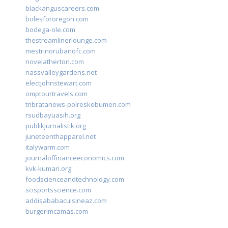
blackanguscareers.com
bolesfororegon.com
bodega-ole.com
thestreamlinerlounge.com
mestrinorubanofc.com
novelatherton.com
nassvalleygardens.net
electjohnstewart.com
omptourtravels.com
tribratanews-polreskebumen.com
rsudbayuasih.org
publikjurnalistik.org
juneteenthapparel.net
italywarm.com
journaloffinanceeconomics.com
kvk-kumari.org
foodscienceandtechnology.com
scisportsscience.com
addisababacuisineaz.com
burgerimcamas.com