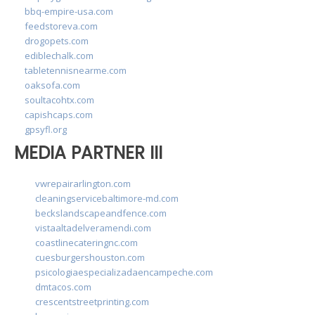
bbq-empire-usa.com
feedstoreva.com
drogopets.com
ediblechalk.com
tabletennisnearme.com
oaksofa.com
soultacohtx.com
capishcaps.com
gpsyfl.org
MEDIA PARTNER III
vwrepairarlington.com
cleaningservicebaltimore-md.com
beckslandscapeandfence.com
vistaaltadelveramendi.com
coastlinecateringnc.com
cuesburgershouston.com
psicologiaespecializadaencampeche.com
dmtacos.com
crescentstreetprinting.com