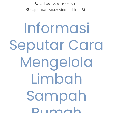
Skip
Call Us: +2782 444 YEAH
to
Cape Town, South Africa
hk
content
Informasi
Seputar Cara
Mengelola
Limbah
Sampah
Rumah