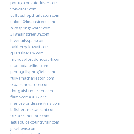
portugalprivatedriver.com
von-racer.com
coffeeshopcharleston.com
salon104mainstreet.com
alkaspringswater.com
318mainstreet8h.com
lovenailsspari.com
oakberry-kuwait.com
quartzliterary.com
friendsofbroderickpark.com
studiopiattellina.com
jannagrillspringfield.com
fujiyamacharleston.com
elpatronchardon.com
donglaishun-order.com
fiamc-rome2022.org
mariceworldessentials.com
lafisheriarestaurant.com
915jazzandmore.com
aguadulce-countryfair.com
jakehovis.com