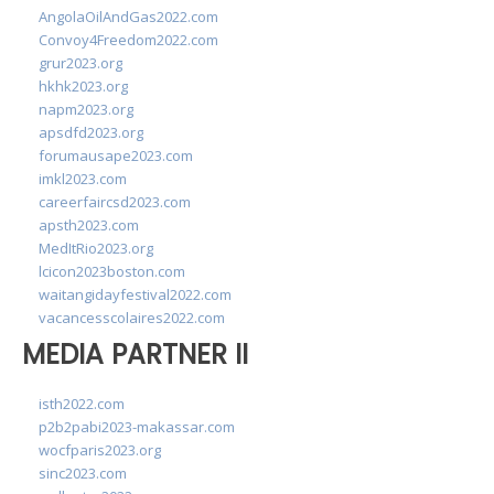
AngolaOilAndGas2022.com
Convoy4Freedom2022.com
grur2023.org
hkhk2023.org
napm2023.org
apsdfd2023.org
forumausape2023.com
imkl2023.com
careerfaircsd2023.com
apsth2023.com
MedItRio2023.org
lcicon2023boston.com
waitangidayfestival2022.com
vacancesscolaires2022.com
MEDIA PARTNER II
isth2022.com
p2b2pabi2023-makassar.com
wocfparis2023.org
sinc2023.com