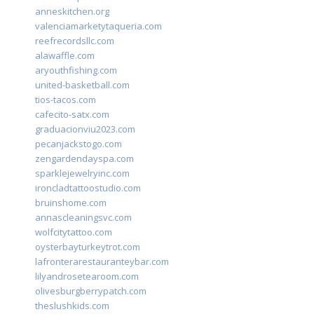
anneskitchen.org
valenciamarketytaqueria.com
reefrecordsllc.com
alawaffle.com
aryouthfishing.com
united-basketball.com
tios-tacos.com
cafecito-satx.com
graduacionviu2023.com
pecanjackstogo.com
zengardendayspa.com
sparklejewelryinc.com
ironcladtattoostudio.com
bruinshome.com
annascleaningsvc.com
wolfcitytattoo.com
oysterbayturkeytrot.com
lafronterarestauranteybar.com
lilyandrosetearoom.com
olivesburgberrypatch.com
theslushkids.com