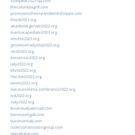
scdlqatar2022-qa.com
thecolumbiagrill.com
provisionscheeseandwineshoppe.com
khedi2023.org
akademikgeriatri2023.org
marmarapediatri2023.org
emchie2023.org
girisimselradyoloji2022.org
utcd2022.org
biosensor2022.org
ialp2022.org
klivet2022.org
ifac-hms2022.org
taoms2022.org
iias-euromena-conference2022.org
ivd2022.org
csity2022.org
ibsarstudyabroad.com
bennusehgall.com
tsecincinnati.com
roderconstructiongroup.com
plazabatai.com