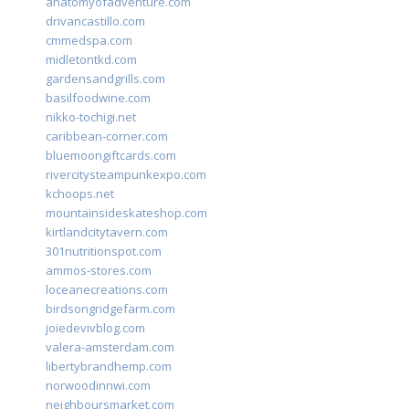
anatomyofadventure.com
drivancastillo.com
cmmedspa.com
midletontkd.com
gardensandgrills.com
basilfoodwine.com
nikko-tochigi.net
caribbean-corner.com
bluemoongiftcards.com
rivercitysteampunkexpo.com
kchoops.net
mountainsideskateshop.com
kirtlandcitytavern.com
301nutritionspot.com
ammos-stores.com
loceanecreations.com
birdsongridgefarm.com
joiedevivblog.com
valera-amsterdam.com
libertybrandhemp.com
norwoodinnwi.com
neighboursmarket.com