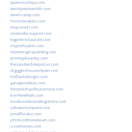
queensushipa.com
wendyweimerdds.com
ameri-camp.com
hrsreceivables.com
empconst1.com
cinderella-support.com
bigpinkrestaurant.com
inspirehuahin.com
memmingerspainting.com
jeremypbeasley.com
thesandwichdepotcos.com
drgiggleshouseofpain.com
hotflashdesigns.com
garagenadeau.com
lifestylechauffeurservice.com
EverNewNails.com
insideoutdecoratingcentre.com
salvatoresinpoint.com
jovialfloralco.com
johnlscotthometeam.com
u-seehomes.com