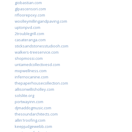
giobastian.com
glpascensori.com
rifloorepoxy.com
woolleymillingandpaving.com
uptonpvd.com
2troublegrill.com
casateranga.com
sticksandstonesstudiooh.com
walkers-treeservice.com
shopmossi.com
untamedcollectivesd.com
mxpwellness.com
infernocanine.com
thepaperhousecollection.com
allisonwillisholley.com
solslite.org
portwayinn.com
djmaddogmusic.com
thesoundarchitects.com
allin1roofing.com
keepjudgewebb.com