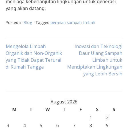
menjaga keberlanjutan lingkungan untuk generasi
yang akan datang.
Posted in
Blog
Tagged
peranan sampah limbah
Post
Mengelola Limbah
Inovasi dan Teknologi
Organik dan Non-Organik
Daur Ulang Sampah
yang Tidak Dapat Terurai
Limbah untuk
navigation
di Rumah Tangga
Menciptakan Lingkungan
yang Lebih Bersih
August 2026
M
T
W
T
F
S
S
1
2
3
4
5
6
7
8
9