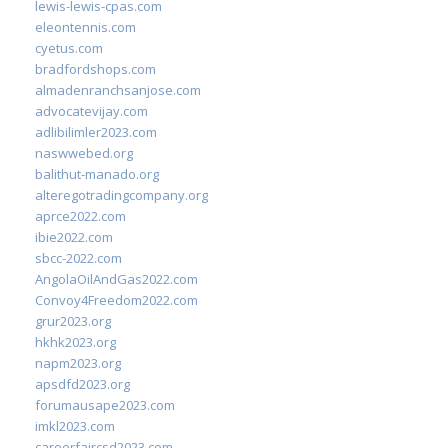
lewis-lewis-cpas.com
eleontennis.com
cyetus.com
bradfordshops.com
almadenranchsanjose.com
advocatevijay.com
adlibilimler2023.com
naswwebed.org
balithut-manado.org
alteregotradingcompany.org
aprce2022.com
ibie2022.com
sbcc-2022.com
AngolaOilAndGas2022.com
Convoy4Freedom2022.com
grur2023.org
hkhk2023.org
napm2023.org
apsdfd2023.org
forumausape2023.com
imkl2023.com
careerfaircsd2023.com