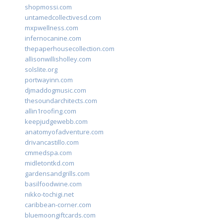
shopmossi.com
untamedcollectivesd.com
mxpwellness.com
infernocanine.com
thepaperhousecollection.com
allisonwillisholley.com
solslite.org
portwayinn.com
djmaddogmusic.com
thesoundarchitects.com
allin1roofing.com
keepjudgewebb.com
anatomyofadventure.com
drivancastillo.com
cmmedspa.com
midletontkd.com
gardensandgrills.com
basilfoodwine.com
nikko-tochigi.net
caribbean-corner.com
bluemoongiftcards.com