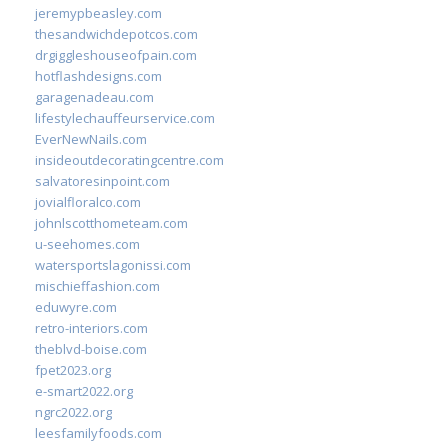
jeremypbeasley.com
thesandwichdepotcos.com
drgiggleshouseofpain.com
hotflashdesigns.com
garagenadeau.com
lifestylechauffeurservice.com
EverNewNails.com
insideoutdecoratingcentre.com
salvatoresinpoint.com
jovialfloralco.com
johnlscotthometeam.com
u-seehomes.com
watersportslagonissi.com
mischieffashion.com
eduwyre.com
retro-interiors.com
theblvd-boise.com
fpet2023.org
e-smart2022.org
ngrc2022.org
leesfamilyfoods.com