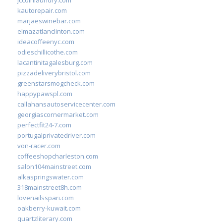
kautorepair.com
marjaeswinebar.com
elmazatlanclinton.com
ideacoffeenyc.com
odieschillicothe.com
lacantinitagalesburg.com
pizzadeliverybristol.com
greenstarsmogcheck.com
happypawspl.com
callahansautoservicecenter.com
georgiascornermarket.com
perfectfit24-7.com
portugalprivatedriver.com
von-racer.com
coffeeshopcharleston.com
salon104mainstreet.com
alkaspringswater.com
318mainstreet8h.com
lovenailsspari.com
oakberry-kuwait.com
quartzliterary.com