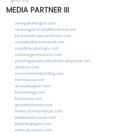
MEDIA PARTNER III
vwrepairarlington.com
cleaningservicebaltimore-md.com
beckslandscapeandfence.com
vistaaltadelveramendi.com
coastlinecateringnc.com
cuesburgershouston.com
psicologiaespecializadaencampeche.com
dmtacos.com
crescentstreetprinting.com
hornopizza.com
driveadragster.com
hematologa.com
lizaivanov.com
guesttinyhomes.com
home-plow-by-meyer.com
palatelatincuisine.com
blackdoglegacy.com
eatvivahouston.com