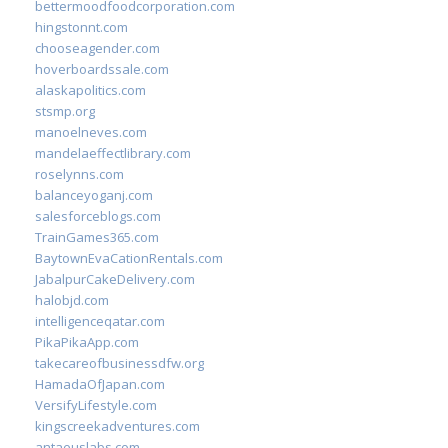
bettermoodfoodcorporation.com
hingstonnt.com
chooseagender.com
hoverboardssale.com
alaskapolitics.com
stsmp.org
manoelneves.com
mandelaeffectlibrary.com
roselynns.com
balanceyoganj.com
salesforceblogs.com
TrainGames365.com
BaytownEvaCationRentals.com
JabalpurCakeDelivery.com
halobjd.com
intelligenceqatar.com
PikaPikaApp.com
takecareofbusinessdfw.org
HamadaOfJapan.com
VersifyLifestyle.com
kingscreekadventures.com
antaeuslabs.com