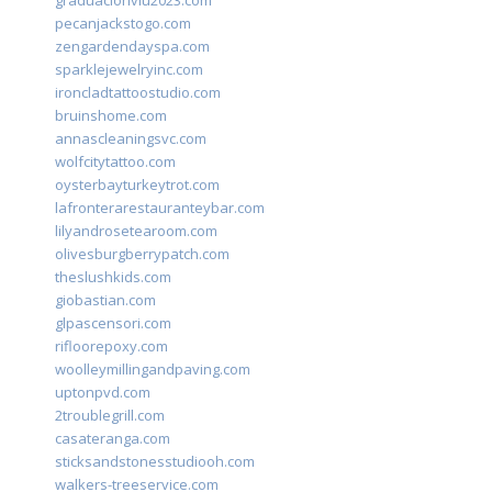
graduacionviu2023.com
pecanjackstogo.com
zengardendayspa.com
sparklejewelryinc.com
ironcladtattoostudio.com
bruinshome.com
annascleaningsvc.com
wolfcitytattoo.com
oysterbayturkeytrot.com
lafronterarestauranteybar.com
lilyandrosetearoom.com
olivesburgberrypatch.com
theslushkids.com
giobastian.com
glpascensori.com
rifloorepoxy.com
woolleymillingandpaving.com
uptonpvd.com
2troublegrill.com
casateranga.com
sticksandstonesstudiooh.com
walkers-treeservice.com