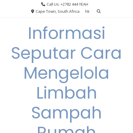
Skip
Call Us: +2782 444 YEAH
to
Cape Town, South Africa
hk
content
Informasi
Seputar Cara
Mengelola
Limbah
Sampah
Rumah