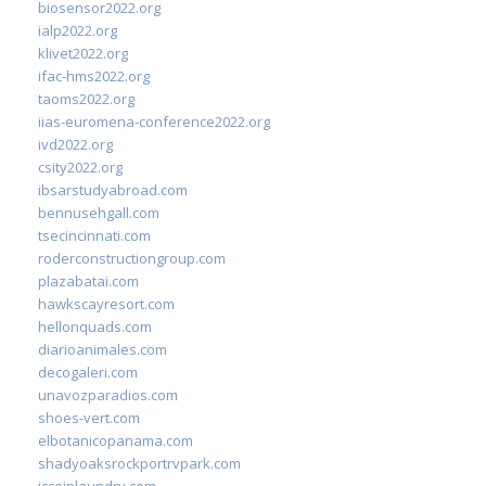
biosensor2022.org
ialp2022.org
klivet2022.org
ifac-hms2022.org
taoms2022.org
iias-euromena-conference2022.org
ivd2022.org
csity2022.org
ibsarstudyabroad.com
bennusehgall.com
tsecincinnati.com
roderconstructiongroup.com
plazabatai.com
hawkscayresort.com
hellonquads.com
diarioanimales.com
decogaleri.com
unavozparadios.com
shoes-vert.com
elbotanicopanama.com
shadyoaksrockportrvpark.com
jccoinlaundry.com