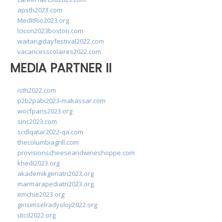
apsth2023.com
MedItRio2023.org
lcicon2023boston.com
waitangidayfestival2022.com
vacancesscolaires2022.com
MEDIA PARTNER II
isth2022.com
p2b2pabi2023-makassar.com
wocfparis2023.org
sinc2023.com
scdlqatar2022-qa.com
thecolumbiagrill.com
provisionscheeseandwineshoppe.com
khedi2023.org
akademikgeriatri2023.org
marmarapediatri2023.org
emchie2023.org
girisimselradyoloji2022.org
utcd2022.org