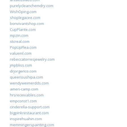
purelycleanchemdry.com
WishOping.com
shoplegacee.com
bonvivantshop.com
CupPlante.com
mpzin.com
stcreal.com
PopUpFlea.com
valueml.com
rebeccatorresjewelry.com
jmpbliss.com
drjorgerico.com
queensushipa.com
wendyweimerdds.com
ameri-camp.com
hrsreceivables.com
empconst1.com
cinderella-support.com
bigpinkrestaurant.com
inspirehuahin.com
memmingerspainting.com