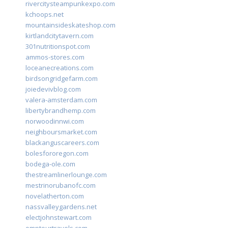
rivercitysteampunkexpo.com
kchoops.net
mountainsideskateshop.com
kirtlandcitytavern.com
301nutritionspot.com
ammos-stores.com
loceanecreations.com
birdsongridgefarm.com
joiedevivblog.com
valera-amsterdam.com
libertybrandhemp.com
norwoodinnwi.com
neighboursmarket.com
blackanguscareers.com
bolesfororegon.com
bodega-ole.com
thestreamlinerlounge.com
mestrinorubanofc.com
novelatherton.com
nassvalleygardens.net
electjohnstewart.com