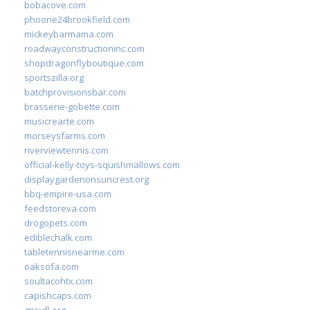
bobacove.com
phoone24brookfield.com
mickeybarmama.com
roadwayconstructioninc.com
shopdragonflyboutique.com
sportszilla.org
batchprovisionsbar.com
brasserie-gobette.com
musicrearte.com
morseysfarms.com
riverviewtennis.com
official-kelly-toys-squishmallows.com
displaygardenonsuncrest.org
bbq-empire-usa.com
feedstoreva.com
drogopets.com
ediblechalk.com
tabletennisnearme.com
oaksofa.com
soultacohtx.com
capishcaps.com
gpsyfl.org