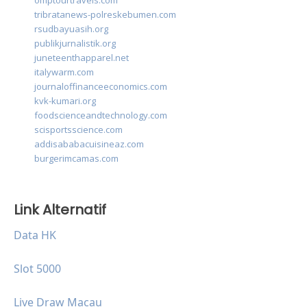
omptourtravels.com
tribratanews-polreskebumen.com
rsudbayuasih.org
publikjurnalistik.org
juneteenthapparel.net
italywarm.com
journaloffinanceeconomics.com
kvk-kumari.org
foodscienceandtechnology.com
scisportsscience.com
addisababacuisineaz.com
burgerimcamas.com
Link Alternatif
Data HK
Slot 5000
Live Draw Macau