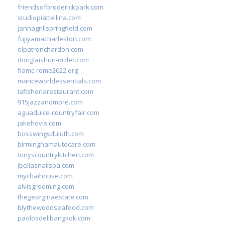
friendsofbroderickpark.com
studiopiattellina.com
jannagrillspringfield.com
fujiyamacharleston.com
elpatronchardon.com
donglaishun-order.com
fiamc-rome2022.org
mariceworldessentials.com
lafisheriarestaurant.com
915jazzandmore.com
aguadulce-countryfair.com
jakehovis.com
bosswingsduluth.com
birminghamautocare.com
tonyscountrykitchen.com
jbellasnailspa.com
mychaihouse.com
alvisgrooming.com
thegeorginaestate.com
blythewoodseafood.com
paolosdelibangkok.com