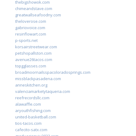
thebigshowok.com
chimeandstave.com
greatwallseafoodny.com
theloverose.com
gabriovoice.com
resinflowart.com
p-sports.net
korsairstreetwear.com
petshopallston.com
avenue26tacos.com
topgglasses.com
broadmoornailsspacoloradosprings.com
missblackpasadena.com
anneskitchen.org
valenciamarketytaqueria.com
reefrecordsllc.com
alawaffle.com
aryouthfishing.com
united-basketball.com
tios-tacos.com
cafecito-satx.com