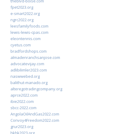
theblvd-boise.com
fpet2023.org
e-smart2022.org
ngrc2022.org
leesfamilyfoods.com
lewis-lewis-cpas.com
eleontennis.com
cyetus.com
bradfordshops.com
almadenranchsanjose.com
advocatevijay.com
adlibilimler2023.com
naswwebed.org
balithut-manado.org
alteregotradingcompany.org
aprce2022.com
ibie2022.com
sbcc-2022.com
AngolaOilAndGas2022.com
Convoy4Freedom2022.com
grur2023.org
hkhk2023.org