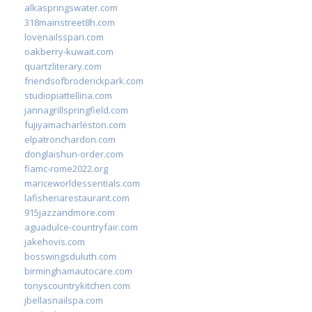
alkaspringswater.com
318mainstreet8h.com
lovenailsspari.com
oakberry-kuwait.com
quartzliterary.com
friendsofbroderickpark.com
studiopiattellina.com
jannagrillspringfield.com
fujiyamacharleston.com
elpatronchardon.com
donglaishun-order.com
fiamc-rome2022.org
mariceworldessentials.com
lafisheriarestaurant.com
915jazzandmore.com
aguadulce-countryfair.com
jakehovis.com
bosswingsduluth.com
birminghamautocare.com
tonyscountrykitchen.com
jbellasnailspa.com