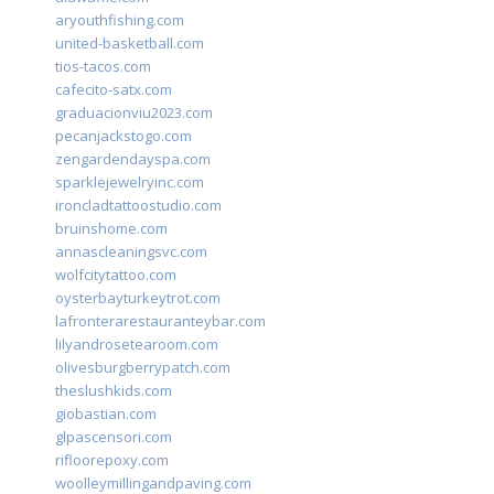
aryouthfishing.com
united-basketball.com
tios-tacos.com
cafecito-satx.com
graduacionviu2023.com
pecanjackstogo.com
zengardendayspa.com
sparklejewelryinc.com
ironcladtattoostudio.com
bruinshome.com
annascleaningsvc.com
wolfcitytattoo.com
oysterbayturkeytrot.com
lafronterarestauranteybar.com
lilyandrosetearoom.com
olivesburgberrypatch.com
theslushkids.com
giobastian.com
glpascensori.com
rifloorepoxy.com
woolleymillingandpaving.com