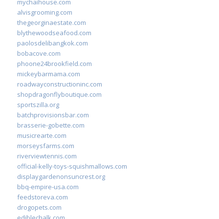
mychaihouse.com
alvisgrooming.com
thegeorginaestate.com
blythewoodseafood.com
paolosdelibangkok.com
bobacove.com
phoone24brookfield.com
mickeybarmama.com
roadwayconstructioninc.com
shopdragonflyboutique.com
sportszilla.org
batchprovisionsbar.com
brasserie-gobette.com
musicrearte.com
morseysfarms.com
riverviewtennis.com
official-kelly-toys-squishmallows.com
displaygardenonsuncrest.org
bbq-empire-usa.com
feedstoreva.com
drogopets.com
ediblechalk.com