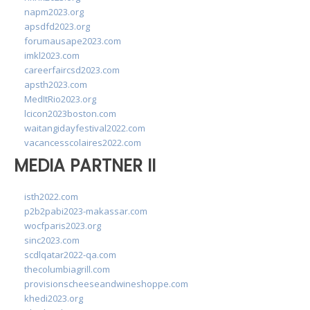
napm2023.org
apsdfd2023.org
forumausape2023.com
imkl2023.com
careerfaircsd2023.com
apsth2023.com
MedItRio2023.org
lcicon2023boston.com
waitangidayfestival2022.com
vacancesscolaires2022.com
MEDIA PARTNER II
isth2022.com
p2b2pabi2023-makassar.com
wocfparis2023.org
sinc2023.com
scdlqatar2022-qa.com
thecolumbiagrill.com
provisionscheeseandwineshoppe.com
khedi2023.org