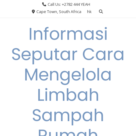
Skip
Call Us: +2782 444 YEAH
to
Cape Town, South Africa
hk
content
Informasi
Seputar Cara
Mengelola
Limbah
Sampah
Rumah