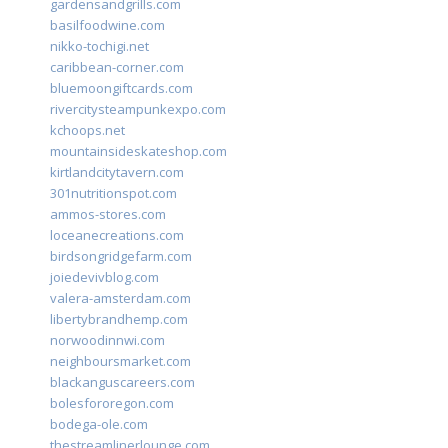
gardensandgrills.com
basilfoodwine.com
nikko-tochigi.net
caribbean-corner.com
bluemoongiftcards.com
rivercitysteampunkexpo.com
kchoops.net
mountainsideskateshop.com
kirtlandcitytavern.com
301nutritionspot.com
ammos-stores.com
loceanecreations.com
birdsongridgefarm.com
joiedevivblog.com
valera-amsterdam.com
libertybrandhemp.com
norwoodinnwi.com
neighboursmarket.com
blackanguscareers.com
bolesfororegon.com
bodega-ole.com
thestreamlinerlounge.com