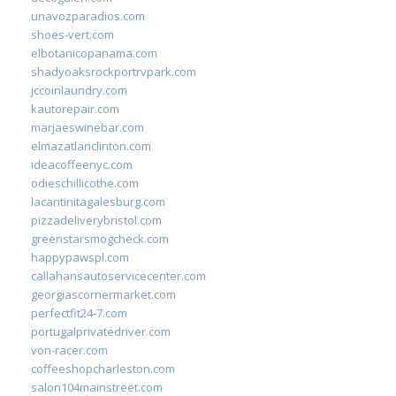
unavozparadios.com
shoes-vert.com
elbotanicopanama.com
shadyoaksrockportrvpark.com
jccoinlaundry.com
kautorepair.com
marjaeswinebar.com
elmazatlanclinton.com
ideacoffeenyc.com
odieschillicothe.com
lacantinitagalesburg.com
pizzadeliverybristol.com
greenstarsmogcheck.com
happypawspl.com
callahansautoservicecenter.com
georgiascornermarket.com
perfectfit24-7.com
portugalprivatedriver.com
von-racer.com
coffeeshopcharleston.com
salon104mainstreet.com