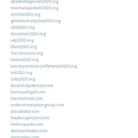
akademikgeriatri2023.org
marmarapediatri2023.org
emchie2023.org
girisimselradyoloji2022.org
utcd2022.org
biosensor2022.org
ialp2022.org
klivet2022.org
ifac-hms2022.org
taoms2022.org
iias-euromena-conference2022.org
ivd2022.org
csity2022.org
ibsarstudyabroad.com
bennusehgall.com
tsecincinnati.com
roderconstructiongroup.com
plazabatai.com
hawkscayresort.com
hellonquads.com
diarioanimales.com
decogaleri.com