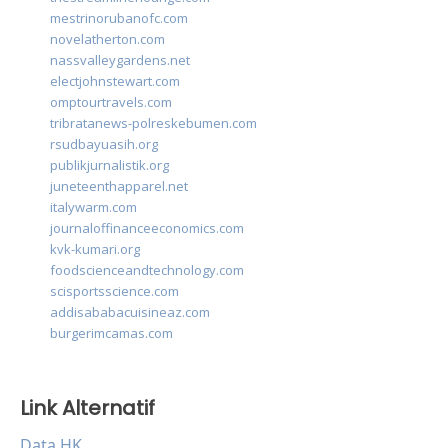
mestrinorubanofc.com
novelatherton.com
nassvalleygardens.net
electjohnstewart.com
omptourtravels.com
tribratanews-polreskebumen.com
rsudbayuasih.org
publikjurnalistik.org
juneteenthapparel.net
italywarm.com
journaloffinanceeconomics.com
kvk-kumari.org
foodscienceandtechnology.com
scisportsscience.com
addisababacuisineaz.com
burgerimcamas.com
Link Alternatif
Data HK