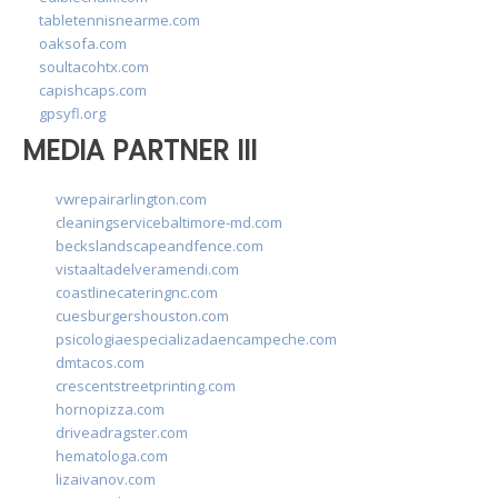
tabletennisnearme.com
oaksofa.com
soultacohtx.com
capishcaps.com
gpsyfl.org
MEDIA PARTNER III
vwrepairarlington.com
cleaningservicebaltimore-md.com
beckslandscapeandfence.com
vistaaltadelveramendi.com
coastlinecateringnc.com
cuesburgershouston.com
psicologiaespecializadaencampeche.com
dmtacos.com
crescentstreetprinting.com
hornopizza.com
driveadragster.com
hematologa.com
lizaivanov.com