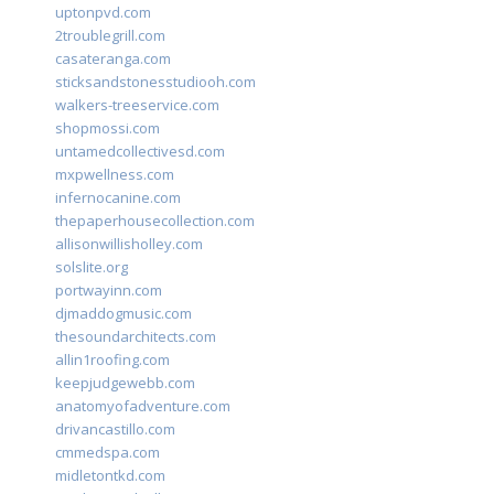
uptonpvd.com
2troublegrill.com
casateranga.com
sticksandstonesstudiooh.com
walkers-treeservice.com
shopmossi.com
untamedcollectivesd.com
mxpwellness.com
infernocanine.com
thepaperhousecollection.com
allisonwillisholley.com
solslite.org
portwayinn.com
djmaddogmusic.com
thesoundarchitects.com
allin1roofing.com
keepjudgewebb.com
anatomyofadventure.com
drivancastillo.com
cmmedspa.com
midletontkd.com