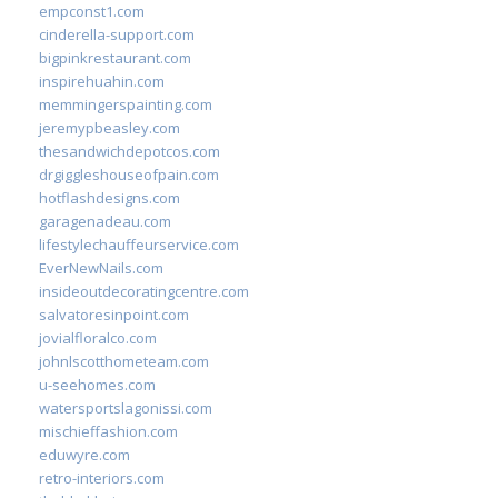
empconst1.com
cinderella-support.com
bigpinkrestaurant.com
inspirehuahin.com
memmingerspainting.com
jeremypbeasley.com
thesandwichdepotcos.com
drgiggleshouseofpain.com
hotflashdesigns.com
garagenadeau.com
lifestylechauffeurservice.com
EverNewNails.com
insideoutdecoratingcentre.com
salvatoresinpoint.com
jovialfloralco.com
johnlscotthometeam.com
u-seehomes.com
watersportslagonissi.com
mischieffashion.com
eduwyre.com
retro-interiors.com