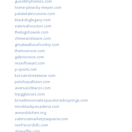
guesttinyhomes.com
home-plow-by-meyer.com
palatelatincuisine.com
blackdoglegacy.com
eatvivahouston.com
thebigshowok.com
chimeandstave.com
greatwallseafoodny.com
theloverose.com
gabriovoice.com
resinflowart.com
p-sports.net
korsairstreetwear.com
petshopallston.com
avenue26tacos.com
topgglasses.com
broadmoornailsspacoloradosprings.com
missblackpasadena.com
anneskitchen.org
valenciamarketytaqueria.com
reefrecordsllc.com
alawaffle.com