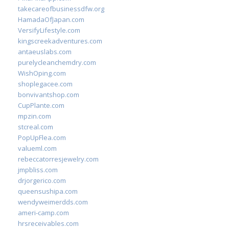
takecareofbusinessdfw.org
HamadaOfJapan.com
VersifyLifestyle.com
kingscreekadventures.com
antaeuslabs.com
purelycleanchemdry.com
WishOping.com
shoplegacee.com
bonvivantshop.com
CupPlante.com
mpzin.com
stcreal.com
PopUpFlea.com
valueml.com
rebeccatorresjewelry.com
jmpbliss.com
drjorgerico.com
queensushipa.com
wendyweimerdds.com
ameri-camp.com
hrsreceivables.com