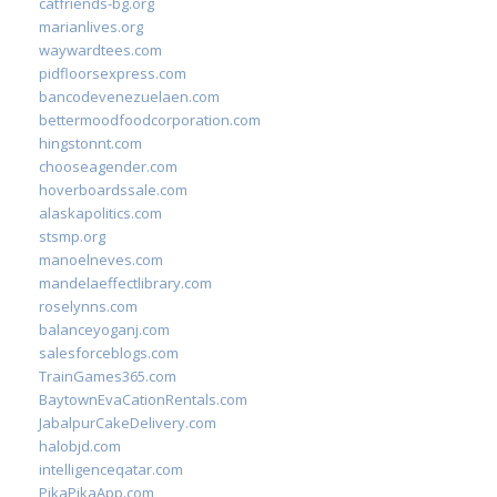
catfriends-bg.org
marianlives.org
waywardtees.com
pidfloorsexpress.com
bancodevenezuelaen.com
bettermoodfoodcorporation.com
hingstonnt.com
chooseagender.com
hoverboardssale.com
alaskapolitics.com
stsmp.org
manoelneves.com
mandelaeffectlibrary.com
roselynns.com
balanceyoganj.com
salesforceblogs.com
TrainGames365.com
BaytownEvaCationRentals.com
JabalpurCakeDelivery.com
halobjd.com
intelligenceqatar.com
PikaPikaApp.com