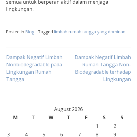
semua untuk berperan aktif dalam menjaga
lingkungan.
Posted in
Blog
Tagged
limbah rumah tangga yang dominan
Post
Dampak Negatif Limbah
Dampak Negatif Limbah
Nonbiodegradable pada
Rumah Tangga Non-
Lingkungan Rumah
Biodegradable terhadap
navigation
Tangga
Lingkungan
August 2026
M
T
W
T
F
S
S
1
2
3
4
5
6
7
8
9