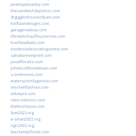
jeremypbeasley.com
thesandwichdepotcos.com
drgiggleshouseofpain.com
hotflashdesigns.com
garagenadeau.com
lifestylechauffeurservice.com
EverNewNails.com
insideoutdecoratingcentre.com
salvatoresinpoint.com
jovialfloralco.com
johnlscotthometeam.com
u-seehomes.com
watersportslagonissi.com
mischieffashion.com
eduwyre.com
retro-interiors.com
theblvd-boise.com
fpet2023.org
e-smart2022.org
ngrc2022.org
leesfamilyfoods.com