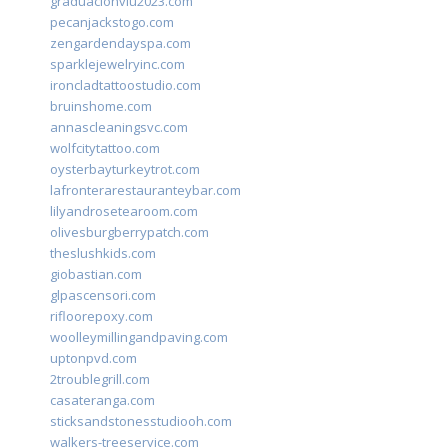
graduacionviu2023.com
pecanjackstogo.com
zengardendayspa.com
sparklejewelryinc.com
ironcladtattoostudio.com
bruinshome.com
annascleaningsvc.com
wolfcitytattoo.com
oysterbayturkeytrot.com
lafronterarestauranteybar.com
lilyandrosetearoom.com
olivesburgberrypatch.com
theslushkids.com
giobastian.com
glpascensori.com
rifloorepoxy.com
woolleymillingandpaving.com
uptonpvd.com
2troublegrill.com
casateranga.com
sticksandstonesstudiooh.com
walkers-treeservice.com