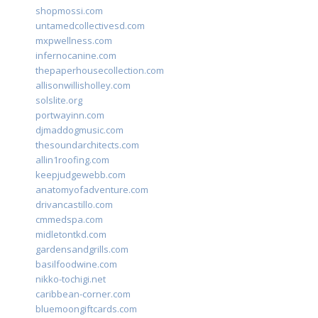
shopmossi.com
untamedcollectivesd.com
mxpwellness.com
infernocanine.com
thepaperhousecollection.com
allisonwillisholley.com
solslite.org
portwayinn.com
djmaddogmusic.com
thesoundarchitects.com
allin1roofing.com
keepjudgewebb.com
anatomyofadventure.com
drivancastillo.com
cmmedspa.com
midletontkd.com
gardensandgrills.com
basilfoodwine.com
nikko-tochigi.net
caribbean-corner.com
bluemoongiftcards.com