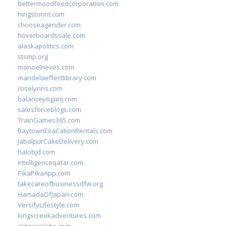
bettermoodfoodcorporation.com
hingstonnt.com
chooseagender.com
hoverboardssale.com
alaskapolitics.com
stsmp.org
manoelneves.com
mandelaeffectlibrary.com
roselynns.com
balanceyoganj.com
salesforceblogs.com
TrainGames365.com
BaytownEvaCationRentals.com
JabalpurCakeDelivery.com
halobjd.com
intelligenceqatar.com
PikaPikaApp.com
takecareofbusinessdfw.org
HamadaOfJapan.com
VersifyLifestyle.com
kingscreekadventures.com