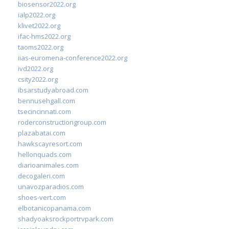
biosensor2022.org
ialp2022.org
klivet2022.org
ifac-hms2022.org
taoms2022.org
iias-euromena-conference2022.org
ivd2022.org
csity2022.org
ibsarstudyabroad.com
bennusehgall.com
tsecincinnati.com
roderconstructiongroup.com
plazabatai.com
hawkscayresort.com
hellonquads.com
diarioanimales.com
decogaleri.com
unavozparadios.com
shoes-vert.com
elbotanicopanama.com
shadyoaksrockportrvpark.com