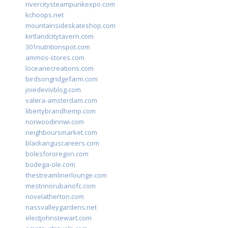
rivercitysteampunkexpo.com
kchoops.net
mountainsideskateshop.com
kirtlandcitytavern.com
301nutritionspot.com
ammos-stores.com
loceanecreations.com
birdsongridgefarm.com
joiedevivblog.com
valera-amsterdam.com
libertybrandhemp.com
norwoodinnwi.com
neighboursmarket.com
blackanguscareers.com
bolesfororegon.com
bodega-ole.com
thestreamlinerlounge.com
mestrinorubanofc.com
novelatherton.com
nassvalleygardens.net
electjohnstewart.com