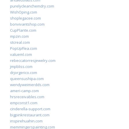
antaeuslabs.com
purelycleanchemdry.com
WishOping.com
shoplegacee.com
bonvivantshop.com
CupPlante.com
mpzin.com
stcreal.com
PopUpFlea.com
valueml.com
rebeccatorresjewelry.com
jmpbliss.com
drjorgerico.com
queensushipa.com
wendyweimerdds.com
ameri-camp.com
hrsreceivables.com
empconst1.com
cinderella-support.com
bigpinkrestaurant.com
inspirehuahin.com
memmingerspainting.com