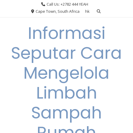
Skip
Call Us: +2782 444 YEAH
to
Cape Town, South Africa
hk
content
Informasi
Seputar Cara
Mengelola
Limbah
Sampah
Rumah