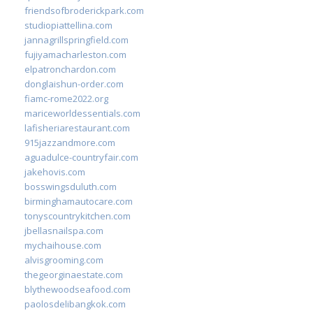
friendsofbroderickpark.com
studiopiattellina.com
jannagrillspringfield.com
fujiyamacharleston.com
elpatronchardon.com
donglaishun-order.com
fiamc-rome2022.org
mariceworldessentials.com
lafisheriarestaurant.com
915jazzandmore.com
aguadulce-countryfair.com
jakehovis.com
bosswingsduluth.com
birminghamautocare.com
tonyscountrykitchen.com
jbellasnailspa.com
mychaihouse.com
alvisgrooming.com
thegeorginaestate.com
blythewoodseafood.com
paolosdelibangkok.com