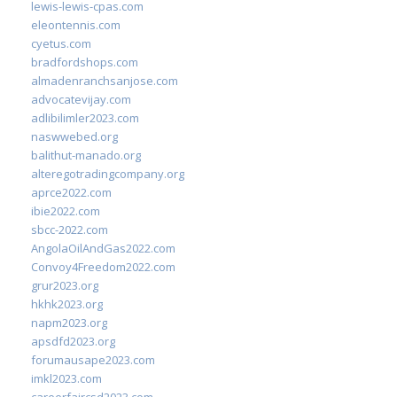
lewis-lewis-cpas.com
eleontennis.com
cyetus.com
bradfordshops.com
almadenranchsanjose.com
advocatevijay.com
adlibilimler2023.com
naswwebed.org
balithut-manado.org
alteregotradingcompany.org
aprce2022.com
ibie2022.com
sbcc-2022.com
AngolaOilAndGas2022.com
Convoy4Freedom2022.com
grur2023.org
hkhk2023.org
napm2023.org
apsdfd2023.org
forumausape2023.com
imkl2023.com