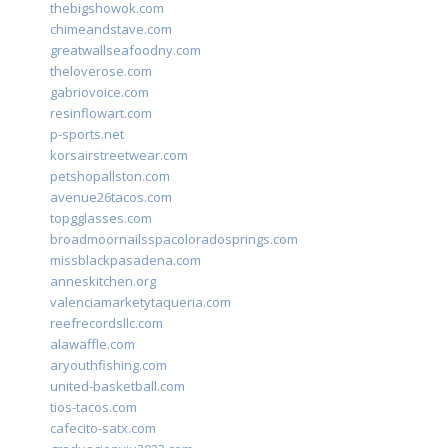
thebigshowok.com
chimeandstave.com
greatwallseafoodny.com
theloverose.com
gabriovoice.com
resinflowart.com
p-sports.net
korsairstreetwear.com
petshopallston.com
avenue26tacos.com
topgglasses.com
broadmoornailsspacoloradosprings.com
missblackpasadena.com
anneskitchen.org
valenciamarketytaqueria.com
reefrecordsllc.com
alawaffle.com
aryouthfishing.com
united-basketball.com
tios-tacos.com
cafecito-satx.com