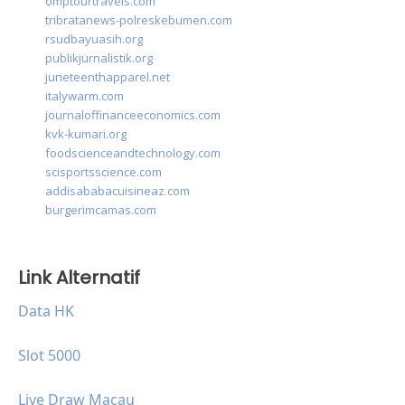
omptourtravels.com
tribratanews-polreskebumen.com
rsudbayuasih.org
publikjurnalistik.org
juneteenthapparel.net
italywarm.com
journaloffinanceeconomics.com
kvk-kumari.org
foodscienceandtechnology.com
scisportsscience.com
addisababacuisineaz.com
burgerimcamas.com
Link Alternatif
Data HK
Slot 5000
Live Draw Macau