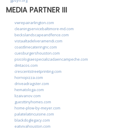
gpsyfl.org
MEDIA PARTNER III
vwrepairarlington.com
cleaningservicebaltimore-md.com
beckslandscapeandfence.com
vistaaltadelveramendi.com
coastlinecateringnc.com
cuesburgershouston.com
psicologiaespecializadaencampeche.com
dmtacos.com
crescentstreetprinting.com
hornopizza.com
driveadragster.com
hematologa.com
lizaivanov.com
guesttinyhomes.com
home-plow-by-meyer.com
palatelatincuisine.com
blackdoglegacy.com
eatvivahouston.com