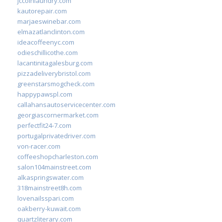
jccoinlaundry.com
kautorepair.com
marjaeswinebar.com
elmazatlanclinton.com
ideacoffeenyc.com
odieschillicothe.com
lacantinitagalesburg.com
pizzadeliverybristol.com
greenstarsmogcheck.com
happypawspl.com
callahansautoservicecenter.com
georgiascornermarket.com
perfectfit24-7.com
portugalprivatedriver.com
von-racer.com
coffeeshopcharleston.com
salon104mainstreet.com
alkaspringswater.com
318mainstreet8h.com
lovenailsspari.com
oakberry-kuwait.com
quartzliterary.com