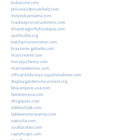
bobacove.com
phoone24brookfield.com
mickeybarmama.com
roadwayconstructioninc.com
shopdragonflyboutique.com
sportszilla.org
batchprovisionsbar.com
brasserie-gobette.com
musicrearte.com
morseysfarms.com
riverviewtennis.com
official-kelly-toys-squishmallows.com
displaygardenonsuncrest.org
bbq-empire-usa.com
feedstoreva.com
drogopets.com
ediblechalk.com
tabletennisnearme.com
oaksofa.com
soultacohtx.com
capishcaps.com