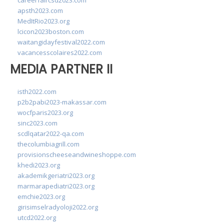
careerfaircsd2023.com
apsth2023.com
MedItRio2023.org
lcicon2023boston.com
waitangidayfestival2022.com
vacancesscolaires2022.com
MEDIA PARTNER II
isth2022.com
p2b2pabi2023-makassar.com
wocfparis2023.org
sinc2023.com
scdlqatar2022-qa.com
thecolumbiagrill.com
provisionscheeseandwineshoppe.com
khedi2023.org
akademikgeriatri2023.org
marmarapediatri2023.org
emchie2023.org
girisimselradyoloji2022.org
utcd2022.org