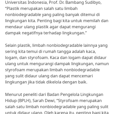
Universitas Indonesia, Prof. Dr. Bambang Sudibyo,
“Plastik merupakan salah satu limbah
nonbiodegradable yang paling banyak ditemui di
lingkungan kita. Penting bagi kita untuk memilah dan
mendaur ulang plastik agar dapat mengurangi
dampak negatifnya terhadap lingkungan.”
Selain plastik, limbah nonbiodegradable lainnya yang
sering kita temui di rumah tangga adalah kaca,
logam, dan styrofoam. Kaca dan logam dapat didaur
ulang untuk mengurangi dampak lingkungan, namun
styrofoam merupakan limbah nonbiodegradable
yang sulit didaur ulang dan dapat mencemari
lingkungan jika tidak dikelola dengan baik.
Menurut peneliti dari Badan Pengelola Lingkungan
Hidup (BPLH), Sarah Dewi, “Styrofoam merupakan
salah satu limbah nonbiodegradable yang paling sulit
untuk didaur ulang. Oleh karena itu, penting bagi kita