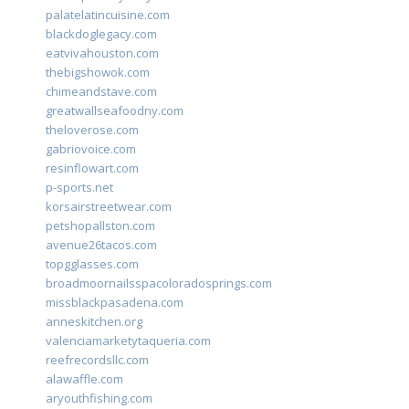
palatelatincuisine.com
blackdoglegacy.com
eatvivahouston.com
thebigshowok.com
chimeandstave.com
greatwallseafoodny.com
theloverose.com
gabriovoice.com
resinflowart.com
p-sports.net
korsairstreetwear.com
petshopallston.com
avenue26tacos.com
topgglasses.com
broadmoornailsspacoloradosprings.com
missblackpasadena.com
anneskitchen.org
valenciamarketytaqueria.com
reefrecordsllc.com
alawaffle.com
aryouthfishing.com