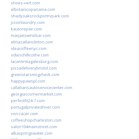
shoes-vert.com
elbotanicopanama.com
shadyoaksrockportrvpark.com
jccoinlaundry.com
kautorepair.com
marjaeswinebar.com
elmazatlanclinton.com
ideacoffeenyc.com
odieschillicothe.com
lacantinitagalesburg.com
pizzadeliverybristol.com
greenstarsmogcheck.com
happypawspl.com
callahansautoservicecenter.com
georgiascornermarket.com
perfectfit24-7.com
portugalprivatedriver.com
von-racer.com
coffeeshopcharleston.com
salon104mainstreet.com
alkaspringswater.com