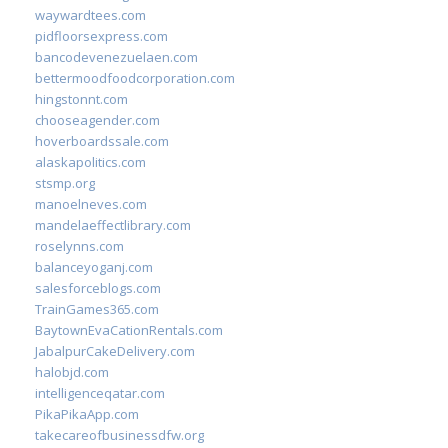
waywardtees.com
pidfloorsexpress.com
bancodevenezuelaen.com
bettermoodfoodcorporation.com
hingstonnt.com
chooseagender.com
hoverboardssale.com
alaskapolitics.com
stsmp.org
manoelneves.com
mandelaeffectlibrary.com
roselynns.com
balanceyoganj.com
salesforceblogs.com
TrainGames365.com
BaytownEvaCationRentals.com
JabalpurCakeDelivery.com
halobjd.com
intelligenceqatar.com
PikaPikaApp.com
takecareofbusinessdfw.org