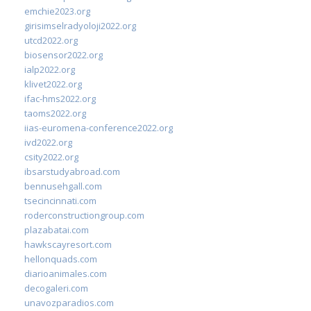
emchie2023.org
girisimselradyoloji2022.org
utcd2022.org
biosensor2022.org
ialp2022.org
klivet2022.org
ifac-hms2022.org
taoms2022.org
iias-euromena-conference2022.org
ivd2022.org
csity2022.org
ibsarstudyabroad.com
bennusehgall.com
tsecincinnati.com
roderconstructiongroup.com
plazabatai.com
hawkscayresort.com
hellonquads.com
diarioanimales.com
decogaleri.com
unavozparadios.com