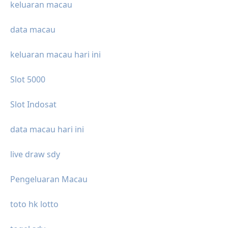
keluaran macau
data macau
keluaran macau hari ini
Slot 5000
Slot Indosat
data macau hari ini
live draw sdy
Pengeluaran Macau
toto hk lotto