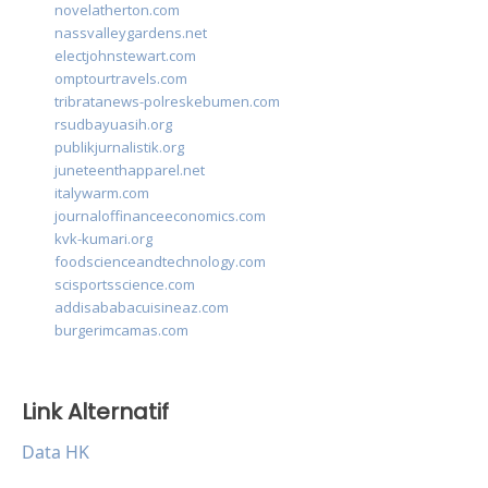
novelatherton.com
nassvalleygardens.net
electjohnstewart.com
omptourtravels.com
tribratanews-polreskebumen.com
rsudbayuasih.org
publikjurnalistik.org
juneteenthapparel.net
italywarm.com
journaloffinanceeconomics.com
kvk-kumari.org
foodscienceandtechnology.com
scisportsscience.com
addisababacuisineaz.com
burgerimcamas.com
Link Alternatif
Data HK