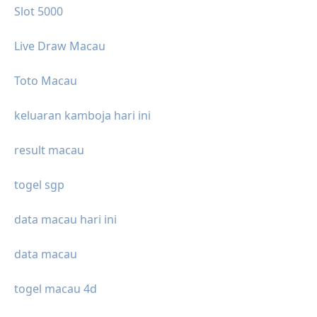
Slot 5000
Live Draw Macau
Toto Macau
keluaran kamboja hari ini
result macau
togel sgp
data macau hari ini
data macau
togel macau 4d