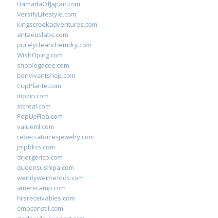
HamadaOfJapan.com
VersifyLifestyle.com
kingscreekadventures.com
antaeuslabs.com
purelycleanchemdry.com
WishOping.com
shoplegacee.com
bonvivantshop.com
CupPlante.com
mpzin.com
stcreal.com
PopUpFlea.com
valueml.com
rebeccatorresjewelry.com
jmpbliss.com
drjorgerico.com
queensushipa.com
wendyweimerdds.com
ameri-camp.com
hrsreceivables.com
empconst1.com