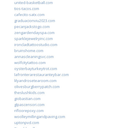
united-basketball.com
tios-tacos.com
cafecito-satx.com
graduacionviu2023.com
pecanjackstogo.com
zengardendayspa.com
sparklejewelryinc.com
ironcladtattoostudio.com
bruinshome.com
annascleaningsvc.com
wolfcitytattoo.com
oysterbayturkeytrot.com
lafronterarestauranteybar.com
lilyandrosetearoom.com
olivesburgberrypatch.com
theslushkids.com
giobastian.com
glpascensori.com
rifloorepoxy.com
woolleymillingandpaving.com
uptonpvd.com