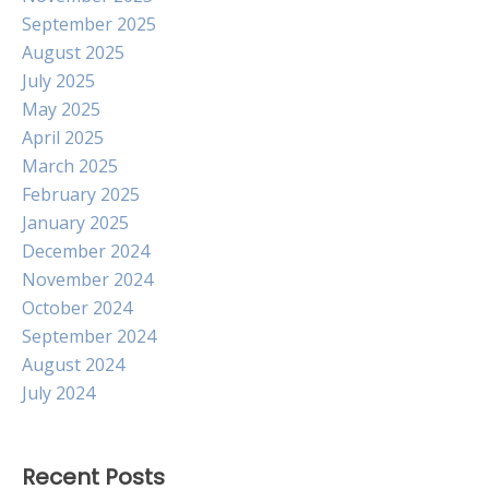
September 2025
August 2025
July 2025
May 2025
April 2025
March 2025
February 2025
January 2025
December 2024
November 2024
October 2024
September 2024
August 2024
July 2024
Recent Posts