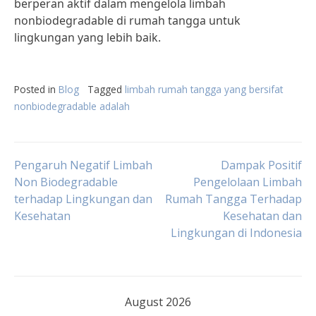
berperan aktif dalam mengelola limbah
nonbiodegradable di rumah tangga untuk
lingkungan yang lebih baik.
Posted in
Blog
Tagged
limbah rumah tangga yang bersifat
nonbiodegradable adalah
Post
Pengaruh Negatif Limbah
Dampak Positif
Non Biodegradable
Pengelolaan Limbah
terhadap Lingkungan dan
Rumah Tangga Terhadap
navigation
Kesehatan
Kesehatan dan
Lingkungan di Indonesia
August 2026